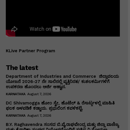
KLive Partner Program
The latest
Department of Industries and Commerce ಜಿಲ್ಲಾವಲಯ
ಯೋಜನೆ 2026-27 ನೇ ಸಾಲಿನಲ್ಲಿ ವೃತ್ತಿನಿರತ/ ಕುಶಲಕರ್ಮಿಗಳಿಗೆ
ಉಪಕರಣ ಹೊಂದಲು ಅರ್ಜಿ ಆಹ್ವಾನ.
KARNATAKA
August 7, 2026
DC Shivamogga ಹೋಂ ಸ್ಟೇ, ಹೊಟೆಲ್ & ರೆಸಾರ್ಟ್ಗಳಲ್ಲಿ ಮಾಹಿತಿ
ಫಲಕ ಅಳವಡಿಕೆ ಕಡ್ಡಾಯ. ಪ್ರಭುಲಿಂಗ ಕವಳಿಕಟ್ಟಿ.
KARNATAKA
August 7, 2026
B.Y. Raghavendra ಸಂಸದ ಬಿ.ವೈ.ರಾಘವೇಂದ್ರ ಮತ್ತು ಜಿಲ್ಲಾ ವಾಣಿಜ್ಯ
ಮತ್ತು ಕೈಗಾರಿಕಾ ಸಂಘದ ನಿಯೋಗದೊಂದಿಗೆ ಸಚಿವ ವಿ‌.ಸೋಮಣ್ಣ