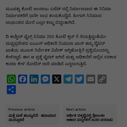
p
o
n
n
m
n
p
o
g
k
ಮೂವತ್ತು ಕೋಟಿ ಅಂದಾಜು ಬಜೆಟ್ ನಲ್ಲಿ ನಿರ್ಮಾಣವಾದ ಈ ಸಿನಿಮಾ
ನಿರ್ಮಾಪಕರಿಗೆ ಭಾರೀ ಲಾಭ ತಂದುಕೊಟ್ಟಿದೆ. ಹೀಗಾಗಿ ಸಿನಿಮಾದ
k
er
ಲಾಭಾಂಶದ ಮೇಲೆ ಎಲ್ಲರ ಕಣ್ಣು ಬಿದ್ದಂತಾಗಿದೆ.
ದಿ ಕಾಶ್ಮೀರ್ ಫೈಲ್ಸ್ ಸಿನಿಮಾ 200 ಕೋಟಿ ಕ್ಲಬ್ ಗೆ ಸೇರುತ್ತಿದ್ದಂತೆಯೇ
ಮಧ್ಯಪ್ರದೇಶದ ಐಎಎಸ್ ಅಧಿಕಾರಿ ನಿಯಾಜಾ ಖಾನ್ ತಮ್ಮ ಟ್ವಿಟರ್
ಖಾತೆಯ ಮೂಲಕ ನಿರ್ದೇಶಕ ವಿವೇಕ್ ಅಗ್ನಿಹೋತ್ರಿಗೆ ಪ್ರಶ್ನೆಯೊಂದನ್ನು
ಕೇಳಿದ್ದಾರೆ. ಈಗ ಆ ಪ್ರಶ್ನೆ ವೈರಲ್ ಆಗಿದೆ ಮತ್ತು ಅಧಿಕಾರಿಗೆ ಅಲ್ಲಿನ ಸರಕಾರ
ಕಾರಣ ಕೇಳಿ ನೋಟಿಸ್ ಜಾರಿ ಮಾಡಿದೆ ಎನ್ನಲಾಗುತ್ತಿದೆ.
W
F
Li
M
X
T
T
E
C
h
a
n
e
el
w
m
o
S
at
c
k
s
e
itt
ai
p
h
s
e
e
s
gr
er
l
y
ar
Previous article
Next article
A
b
dI
e
a
Li
e
ಮತ್ತೆ ಮಳೆ ಹುಯ್ಯಲಿದೆ- ಹವಾಮಾನ
ಆರ್ಥಿಕ ಬಿಕ್ಕಟ್ಟಿನಲ್ಲಿ ಶ್ರೀಲಂಕಾ
ಮುನ್ಸೂಚನೆ
ಆಹಾರ ವಸ್ತುಗಳಿಗೆ ಜನರ ಪರದಾಟ
p
o
n
n
m
n