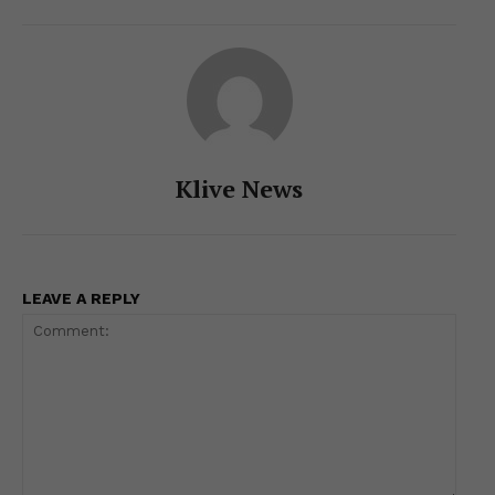
p
o
g
k
k
er
Klive News
LEAVE A REPLY