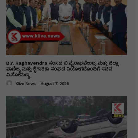
B.Y. Raghavendra ಸಂಸದ ಬಿ.ವೈ.ರಾಘವೇಂದ್ರ ಮತ್ತು ಜಿಲ್ಲಾ
ವಾಣಿಜ್ಯ ಮತ್ತು ಕೈಗಾರಿಕಾ ಸಂಘದ ನಿಯೋಗದೊಂದಿಗೆ ಸಚಿವ
ವಿ‌.ಸೋಮಣ್ಣ
Klive News
-
August 7, 2026