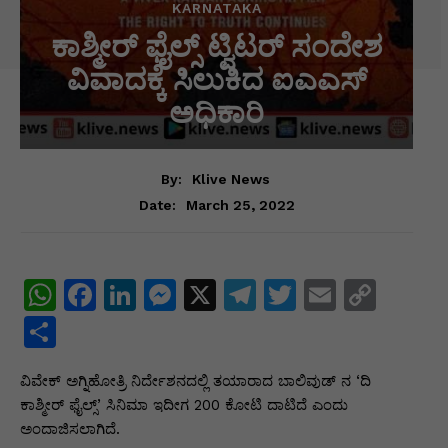
KARNATAKA
ಕಾಶ್ಮೀರ್ ಫೈಲ್ಸ್ ಟ್ವಿಟರ್ ಸಂದೇಶ
ವಿವಾದಕ್ಕೆ ಸಿಲುಕಿದ ಐಎಎಸ್
ಅಧಿಕಾರಿ
By:
Klive News
March 25, 2022
Date:
W
F
Li
M
X
T
T
E
C
h
a
n
e
el
w
m
o
S
at
c
k
s
e
itt
ai
p
h
ವಿವೇಕ್ ಅಗ್ನಿಹೋತ್ರಿ ನಿರ್ದೇಶನದಲ್ಲಿ ತಯಾರಾದ ಬಾಲಿವುಡ್ ನ ‘ದಿ
s
e
e
s
gr
er
l
y
ar
ಕಾಶ್ಮೀರ್ ಫೈಲ್ಸ್’ ಸಿನಿಮಾ ಇದೀಗ 200 ಕೋಟಿ ದಾಟಿದೆ ಎಂದು
A
b
dI
e
a
Li
e
ಅಂದಾಜಿಸಲಾಗಿದೆ.