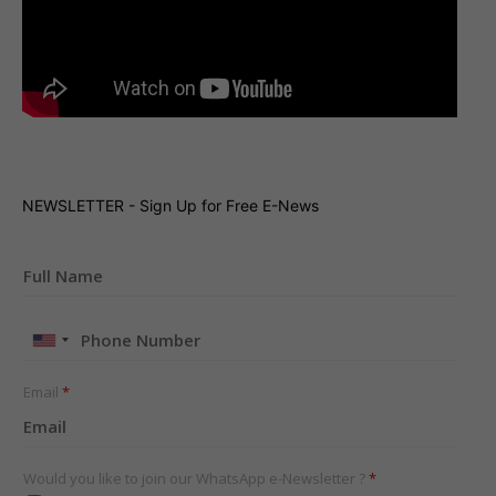
NEWSLETTER - Sign Up for Free E-News
United
States
+1
Email
*
Would you like to join our WhatsApp e-Newsletter ?
*