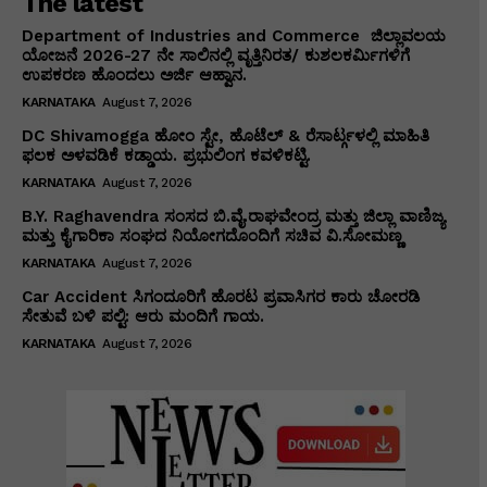
The latest
Department of Industries and Commerce ಜಿಲ್ಲಾವಲಯ
ಯೋಜನೆ 2026-27 ನೇ ಸಾಲಿನಲ್ಲಿ ವೃತ್ತಿನಿರತ/ ಕುಶಲಕರ್ಮಿಗಳಿಗೆ
ಉಪಕರಣ ಹೊಂದಲು ಅರ್ಜಿ ಆಹ್ವಾನ.
KARNATAKA
August 7, 2026
DC Shivamogga ಹೋಂ ಸ್ಟೇ, ಹೊಟೆಲ್ & ರೆಸಾರ್ಟ್ಗಳಲ್ಲಿ ಮಾಹಿತಿ
ಫಲಕ ಅಳವಡಿಕೆ ಕಡ್ಡಾಯ. ಪ್ರಭುಲಿಂಗ ಕವಳಿಕಟ್ಟಿ.
KARNATAKA
August 7, 2026
B.Y. Raghavendra ಸಂಸದ ಬಿ.ವೈ.ರಾಘವೇಂದ್ರ ಮತ್ತು ಜಿಲ್ಲಾ ವಾಣಿಜ್ಯ
ಮತ್ತು ಕೈಗಾರಿಕಾ ಸಂಘದ ನಿಯೋಗದೊಂದಿಗೆ ಸಚಿವ ವಿ‌.ಸೋಮಣ್ಣ
KARNATAKA
August 7, 2026
Car Accident ಸಿಗಂದೂರಿಗೆ ಹೊರಟ ಪ್ರವಾಸಿಗರ ಕಾರು ಚೋರಡಿ
ಸೇತುವೆ ಬಳಿ ಪಲ್ಟಿ: ಆರು ಮಂದಿಗೆ ಗಾಯ.
KARNATAKA
August 7, 2026