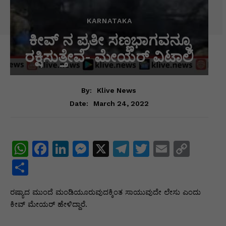
KARNATAKA
ಕೀವ್ ನ ಪ್ರತೀ ಸಣ್ಣಭಾಗವನ್ನೂ
ರಕ್ಷಿಸುತ್ತೇವೆ- ಮೇಯರ್ ವಿಟಾಲಿ
By:
Klive News
March 24, 2022
Date:
W
F
Li
M
X
T
T
E
C
h
a
n
e
el
w
m
o
S
at
c
k
s
e
itt
ai
p
h
ರಷ್ಯಾದ ಮುಂದೆ ಮಂಡಿಯೂರುವುದಕ್ಕಿಂತ ಸಾಯುವುದೇ ಲೇಸು ಎಂದು
s
e
e
s
gr
er
l
y
ar
ಕೀವ್ ಮೇಯರ್ ಹೇಳಿದ್ದಾರೆ.
A
b
dI
e
a
Li
e