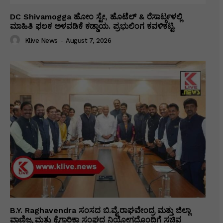
DC Shivamogga ಹೋಂ ಸ್ಟೇ, ಹೊಟೆಲ್ & ರೆಸಾರ್ಟ್ಗಳಲ್ಲಿ
ಮಾಹಿತಿ ಫಲಕ ಅಳವಡಿಕೆ ಕಡ್ಡಾಯ. ಪ್ರಭುಲಿಂಗ ಕವಳಿಕಟ್ಟಿ.
Klive News
-
August 7, 2026
B.Y. Raghavendra ಸಂಸದ ಬಿ.ವೈ.ರಾಘವೇಂದ್ರ ಮತ್ತು ಜಿಲ್ಲಾ
ವಾಣಿಜ್ಯ ಮತ್ತು ಕೈಗಾರಿಕಾ ಸಂಘದ ನಿಯೋಗದೊಂದಿಗೆ ಸಚಿವ