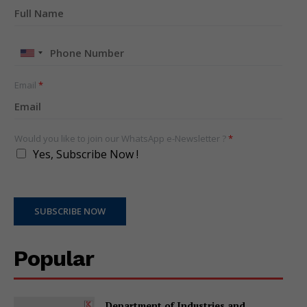
United
States
+1
Email
*
Would you like to join our WhatsApp e-Newsletter ?
*
Yes, Subscribe Now !
SUBSCRIBE NOW
Popular
Department of Industries and