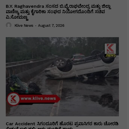
B.Y. Raghavendra ಸಂಸದ ಬಿ.ವೈ.ರಾಘವೇಂದ್ರ ಮತ್ತು ಜಿಲ್ಲಾ
ವಾಣಿಜ್ಯ ಮತ್ತು ಕೈಗಾರಿಕಾ ಸಂಘದ ನಿಯೋಗದೊಂದಿಗೆ ಸಚಿವ
ವಿ‌.ಸೋಮಣ್ಣ
Klive News
-
August 7, 2026
Car Accident ಸಿಗಂದೂರಿಗೆ ಹೊರಟ ಪ್ರವಾಸಿಗರ ಕಾರು ಚೋರಡಿ