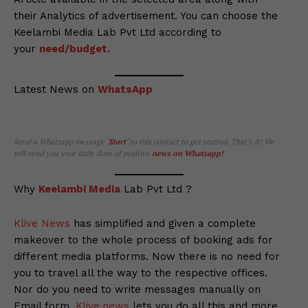
their Analytics of advertisement. You can choose the
Keelambi Media Lab Pvt Ltd according to
your
need/budget.
Latest News on
WhatsApp
Send a Whatsapp message
‘
Start
‘
to this contact to get started. That’s it! We
will send you your daily dose of positive
news on Whatsapp
!
Why
Keelambi Media
Lab Pvt Ltd ?
Klive News
has simplified and given a complete
makeover to the whole process of booking ads for
different media platforms. Now there is no need for
you to travel all the way to the respective offices.
Nor do you need to write messages manually on
Email form.
Klive.news
lets you do all this and more