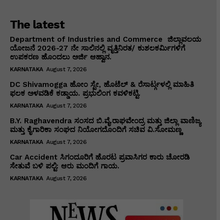
The latest
Department of Industries and Commerce ಜಿಲ್ಲಾವಲಯ
ಯೋಜನೆ 2026-27 ನೇ ಸಾಲಿನಲ್ಲಿ ವೃತ್ತಿನಿರತ/ ಕುಶಲಕರ್ಮಿಗಳಿಗೆ
ಉಪಕರಣ ಹೊಂದಲು ಅರ್ಜಿ ಆಹ್ವಾನ.
KARNATAKA
August 7, 2026
DC Shivamogga ಹೋಂ ಸ್ಟೇ, ಹೊಟೆಲ್ & ರೆಸಾರ್ಟ್ಗಳಲ್ಲಿ ಮಾಹಿತಿ
ಫಲಕ ಅಳವಡಿಕೆ ಕಡ್ಡಾಯ. ಪ್ರಭುಲಿಂಗ ಕವಳಿಕಟ್ಟಿ.
KARNATAKA
August 7, 2026
B.Y. Raghavendra ಸಂಸದ ಬಿ.ವೈ.ರಾಘವೇಂದ್ರ ಮತ್ತು ಜಿಲ್ಲಾ ವಾಣಿಜ್ಯ
ಮತ್ತು ಕೈಗಾರಿಕಾ ಸಂಘದ ನಿಯೋಗದೊಂದಿಗೆ ಸಚಿವ ವಿ‌.ಸೋಮಣ್ಣ
KARNATAKA
August 7, 2026
Car Accident ಸಿಗಂದೂರಿಗೆ ಹೊರಟ ಪ್ರವಾಸಿಗರ ಕಾರು ಚೋರಡಿ
ಸೇತುವೆ ಬಳಿ ಪಲ್ಟಿ: ಆರು ಮಂದಿಗೆ ಗಾಯ.
KARNATAKA
August 7, 2026