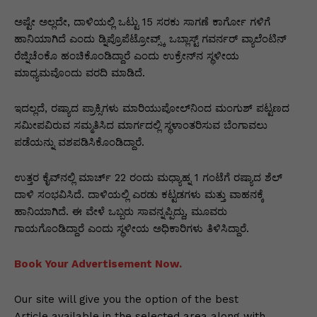
p
o
n
n
m
n
p
o
g
k
ಅಷ್ಟೇ ಅಲ್ಲದೇ, ದಾಳಿಯಲ್ಲಿ ಒಟ್ಟು 15 ಸರಕು ಸಾಗಣೆ ಕಾರ್ಗೋ ಗಳಿಗೆ
ಹಾನಿಯಾಗಿದೆ ಎಂದು ಡ್ನಿಪ್ರೊಪೆಟ್ರೋವ್ಸ್ಕ್ ಒಬ್ಲಾಸ್ಟ್ ಗವರ್ನರ್ ವ್ಯಾಲೆಂಟಿನ್
k
er
ರೆಜ್ನಿಚೆಂಕೊ ಹಂಚಿಕೊಂಡಿದ್ದಾರೆ ಎಂದು ಉಕ್ರೇನ್‌ನ ಸ್ಥಳೀಯ
ಮಾಧ್ಯಮವೊಂದು ವರದಿ ಮಾಡಿದೆ.
ಇದಲ್ಲದೆ, ರಷ್ಯಾದ ಪ್ರಾಕ್ಸಿಗಳು ಮಾರಿಯುಪೋಲ್‌ನಿಂದ ಮಂಗುಶ್ ಪಟ್ಟಣದ
ಸಮೀಪವಿರುವ ಸಮ್ಮತಿಸಿದ ಮಾರ್ಗದಲ್ಲಿ ಸ್ಥಳಾಂತರಿಸುವ ಬೆಂಗಾವಲು
ಪಡೆಯನ್ನು ವಶಪಡಿಸಿಕೊಂಡಿದ್ದಾರೆ.
ಉತ್ತರ ಕೈವ್‌ನಲ್ಲಿ ಮಾರ್ಚ್ 22 ರಂದು ಮಧ್ಯಾಹ್ನ 1 ಗಂಟೆಗೆ ರಷ್ಯಾದ ಶೆಲ್
ದಾಳಿ ಸಂಭವಿಸಿದೆ. ದಾಳಿಯಲ್ಲಿ ಎರಡು ಕಟ್ಟಡಗಳು ಮತ್ತು ವಾಹನಕ್ಕೆ
ಹಾನಿಯಾಗಿದೆ. ಈ ವೇಳೆ ಒಬ್ಬರು ಸಾವನ್ನಪ್ಪಿದ್ದು, ಮೂವರು
ಗಾಯಗೊಂಡಿದ್ದಾರೆ ಎಂದು ಸ್ಥಳೀಯ ಅಧಿಕಾರಿಗಳು ತಿಳಿಸಿದ್ದಾರೆ.
Book Your Advertisement Now.
Our site will give you the option of the best
Article available in the selected area along with