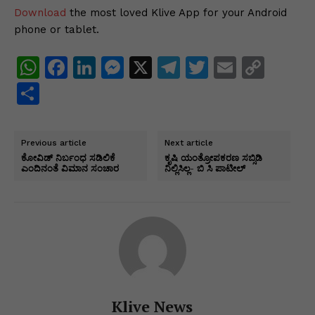
Download
the most loved Klive App for your Android
phone or tablet.
W
F
Li
M
X
T
T
E
C
h
a
n
e
el
w
m
o
S
at
c
k
s
e
itt
ai
p
h
s
e
e
s
gr
er
l
y
ar
Previous article
Next article
A
b
dI
e
a
Li
e
ಕೋವಿಡ್ ನಿರ್ಬಂಧ ಸಡಿಲಿಕೆ
ಕೃಷಿ ಯಂತ್ರೋಪಕರಣ ಸಬ್ಸಿಡಿ
ಎಂದಿನಂತೆ ವಿಮಾನ ಸಂಚಾರ
ನಿಲ್ಲಿಸಿಲ್ಲ- ಬಿ ಸಿ ಪಾಟೀಲ್
p
o
n
n
m
n
p
o
g
k
k
er
Klive News