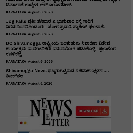
ದಿನಾಚರಣೆ ಉದ್ದೇಶ-ಆರ್.ಎಂ.ಜಗದೀಶ್.
KARNATAKA
August 6, 2026
Jog Falls ಪ್ರತೀ ಶನಿವಾರ & ಭಾನುವಾರ ರಸ್ತೆ ಸಾರಿಗೆ
ನಿಗಮದಿಂದಸಿಗಂದೂರು- ಜೋಗ ಪ್ರವಾಸಿ ಪ್ಯಾಕೇಜ್ ಘೋಷಣೆ.
KARNATAKA
August 6, 2026
DC Shivamogga ರಾಷ್ಟ್ರೀಯ ಜಂತುಹುಳು ನಿವಾರಣಾ ವಿಶೇಷ
ಕಾರ್ಯಕ್ರಮ ಸಾರ್ವಜನಿಕರು ಸದುಪಯೋಗ ಪಡಿಸಿಕೊಳ್ಳಿ- ಪ್ರಭುಲಿಂಗ
ಕವಳಿಕಟ್ಟಿ
KARNATAKA
August 6, 2026
Shivamogga News ಥಣ್ಣಗಾಗುತ್ತಿರುವ ಸಚಿವಾಕಾಂಕ್ಷಿತನ..…
ಶಿವಕೌಶಲ
KARNATAKA
August 5, 2026