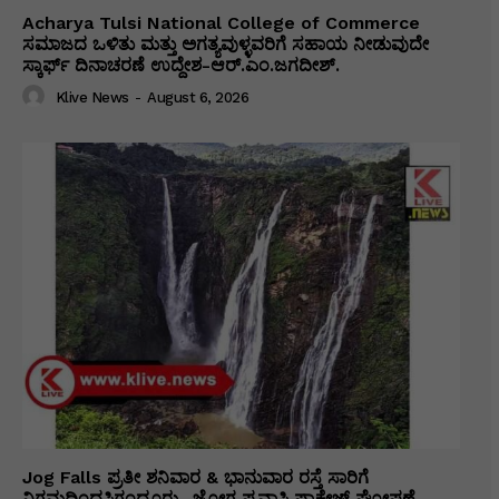
Acharya Tulsi National College of Commerce
ಸಮಾಜದ ಒಳಿತು ಮತ್ತು ಅಗತ್ಯವುಳ್ಳವರಿಗೆ ಸಹಾಯ ನೀಡುವುದೇ
ಸ್ಕಾರ್ಫ್ ದಿನಾಚರಣೆ ಉದ್ದೇಶ-ಆರ್.ಎಂ.ಜಗದೀಶ್.
Klive News
-
August 6, 2026
Jog Falls ಪ್ರತೀ ಶನಿವಾರ & ಭಾನುವಾರ ರಸ್ತೆ ಸಾರಿಗೆ
ನಿಗಮದಿಂದಸಿಗಂದೂರು- ಜೋಗ ಪ್ರವಾಸಿ ಪ್ಯಾಕೇಜ್ ಘೋಷಣೆ.