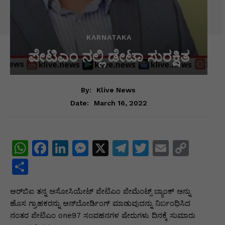
KARNATAKA
ಪೇಟಿಎಂ ನಲ್ಲಿ ಡೇಟಾ ಸುರಕ್ಷಿತ
By:
Klive News
March 16, 2022
Date:
W
F
Li
M
X
T
T
E
C
h
a
n
e
el
w
m
o
S
at
c
k
s
e
itt
ai
p
h
ಆರ್‌ಬಿಐ ತನ್ನ ಅಸೋಸಿಯೇಟ್ ಪೇಟಿಎಂ ಪೇಮೆಂಟ್ಸ್ ಬ್ಯಾಂಕ್ ಅನ್ನು
s
e
e
s
gr
er
l
y
ar
ಹೊಸ ಗ್ರಾಹಕರನ್ನು ಆನ್‌ಬೋರ್ಡಿಂಗ್ ಮಾಡುವುದನ್ನು ನಿರ್ಬಂಧಿಸಿದ
A
b
dI
e
a
Li
e
ನಂತರ ಪೇಟಿಎಂ one97 ಸಂವಹನಗಳ ಷೇರುಗಳು ದಿನಕ್ಕೆ ಸುಮಾರು