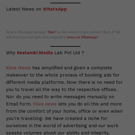
Latest News on
WhatsApp
Send a Whatsapp message
‘
Start
‘
to this contact to get started. That’s it! We
will send you your daily dose of positive
news on Whatsapp
!
Why
Keelambi Media
Lab Pvt Ltd ?
Klive News
has simplified and given a complete
makeover to the whole process of booking ads for
different media platforms. Now there is no need for
you to travel all the way to the respective offices.
Nor do you need to write messages manually on
Email form.
Klive.news
lets you do all this and more
from the comfort of your home, office or even when
you’re travelling. We have created a niche for
ourselves in the world of advertising and our work
speaks volumes about our ability and integrity.