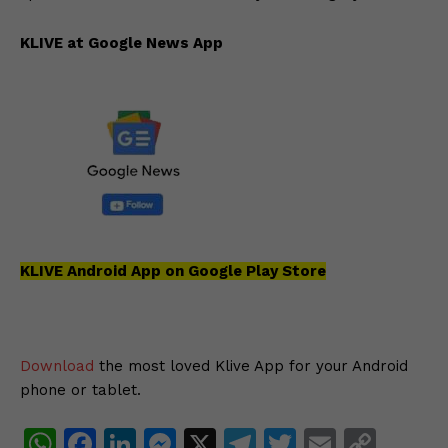
KLIVE at Google News App
KLIVE Android App on Google Play Store
Download
the most loved Klive App for your Android
phone or tablet.
W
F
Li
M
X
T
T
E
C