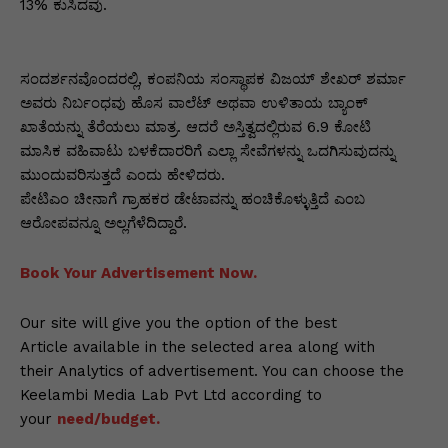
p
o
n
n
m
n
13% ಕುಸಿದವು.
p
o
g
k
k
er
ಸಂದರ್ಶನವೊಂದರಲ್ಲಿ, ಕಂಪನಿಯ ಸಂಸ್ಥಾಪಕ ವಿಜಯ್ ಶೇಖರ್ ಶರ್ಮಾ
ಅವರು ನಿರ್ಬಂಧವು ಹೊಸ ವಾಲೆಟ್ ಅಥವಾ ಉಳಿತಾಯ ಬ್ಯಾಂಕ್
ಖಾತೆಯನ್ನು ತೆರೆಯಲು ಮಾತ್ರ. ಆದರೆ ಅಸ್ತಿತ್ವದಲ್ಲಿರುವ 6.9 ಕೋಟಿ
ಮಾಸಿಕ ವಹಿವಾಟು ಬಳಕೆದಾರರಿಗೆ ಎಲ್ಲಾ ಸೇವೆಗಳನ್ನು ಒದಗಿಸುವುದನ್ನು
ಮುಂದುವರಿಸುತ್ತದೆ ಎಂದು ಹೇಳಿದರು.
ಪೇಟಿಎಂ ಚೀನಾಗೆ ಗ್ರಾಹಕರ ಡೇಟಾವನ್ನು ಹಂಚಿಕೊಳ್ಳುತ್ತಿದೆ ಎಂಬ
ಆರೋಪವನ್ನೂ ಅಲ್ಲಗೆಳೆದಿದ್ದಾರೆ.
Book Your Advertisement Now.
Our site will give you the option of the best
Article available in the selected area along with
their Analytics of advertisement. You can choose the
Keelambi Media Lab Pvt Ltd according to
your
need/budget.