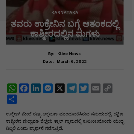
KARNATAKA
ತವರು ಉಕ್ರೇನಿನ ಬಗ್ಗೆ ಆತಂಕದಲ್ಲಿ
ಕಾಶ್ಮೀರದಲ್ಲಿನ ಮಗಳು
By:
Klive News
March 6, 2022
Date:
W
F
Li
M
X
T
T
E
C
h
a
n
e
el
w
m
o
S
at
c
k
s
e
itt
ai
p
h
ಉಕ್ರೇನ್ ಮೇಲೆ ರಷ್ಯಾ ಆಕ್ರಮಣ ಮುಂದುವರೆಸಿರುವ ಸಮಯದಲ್ಲಿ, ದಕ್ಷಿಣ
s
e
e
s
gr
er
l
y
ar
ಕಾಶ್ಮೀರದ ಪುಲ್ವಾಮಾ ಜಿಲ್ಲೆಯ ತ್ರಾಲ್ ಗ್ರಾಮದಲ್ಲಿ ಕುಟುಂಬವೊಂದು ಯುದ್ಧ
A
b
dI
e
a
Li
e
ನಿಲ್ಲಲಿ ಎಂದು ಪ್ರಾರ್ಥನೆ ನಡೆಸುತ್ತಿದೆ.