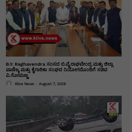
B.Y. Raghavendra ಸಂಸದ ಬಿ.ವೈ.ರಾಘವೇಂದ್ರ ಮತ್ತು ಜಿಲ್ಲಾ
ವಾಣಿಜ್ಯ ಮತ್ತು ಕೈಗಾರಿಕಾ ಸಂಘದ ನಿಯೋಗದೊಂದಿಗೆ ಸಚಿವ
ವಿ‌.ಸೋಮಣ್ಣ
Klive News
-
August 7, 2026