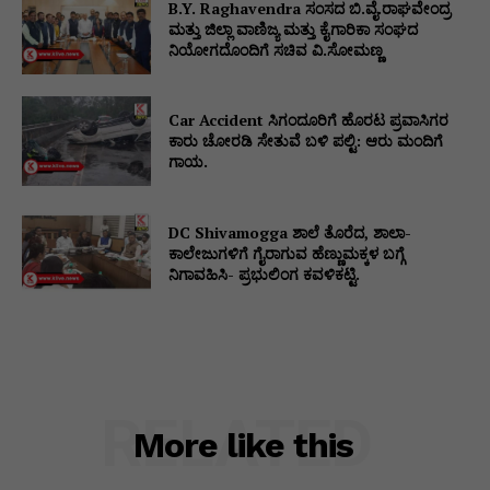
B.Y. Raghavendra ಸಂಸದ ಬಿ.ವೈ.ರಾಘವೇಂದ್ರ
ಮತ್ತು ಜಿಲ್ಲಾ ವಾಣಿಜ್ಯ ಮತ್ತು ಕೈಗಾರಿಕಾ ಸಂಘದ
ನಿಯೋಗದೊಂದಿಗೆ ಸಚಿವ ವಿ‌.ಸೋಮಣ್ಣ
Car Accident ಸಿಗಂದೂರಿಗೆ ಹೊರಟ ಪ್ರವಾಸಿಗರ
ಕಾರು ಚೋರಡಿ ಸೇತುವೆ ಬಳಿ ಪಲ್ಟಿ: ಆರು ಮಂದಿಗೆ
ಗಾಯ.
DC Shivamogga ಶಾಲೆ ತೊರೆದ, ಶಾಲಾ-
ಕಾಲೇಜುಗಳಿಗೆ ಗೈರಾಗುವ ಹೆಣ್ಣುಮಕ್ಕಳ ಬಗ್ಗೆ
ನಿಗಾವಹಿಸಿ- ಪ್ರಭುಲಿಂಗ ಕವಳಿಕಟ್ಟಿ.
RELATED
More like this