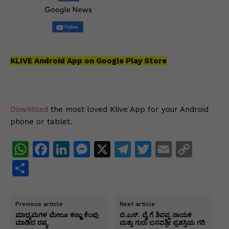
KLIVE Android App on Google Play Store
Download
the most loved Klive App for your Android
phone or tablet.
W
F
Li
M
X
T
T
E
C
h
a
n
e
el
w
m
o
S
at
c
k
s
e
itt
ai
p
h
s
e
e
s
gr
er
l
y
ar
Previous article
Next article
A
b
dI
e
a
Li
e
ಮಾಧ್ಯಮಗಳ ಮೇಲೂ ಕಣ್ಣು ಕೆಂಪು
ಬಿ.ಎಸ್. ವೈ ಗೆ ಶಿವಪ್ಪ ನಾಯಕ
ಮಾಡಿದ ರಷ್ಯ
ಮತ್ತು ಗುರು ಬಸವಶ್ರೀ ಪ್ರಶಸ್ತಿಯ ಗರಿ