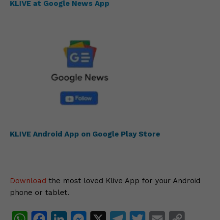
KLIVE at Google News App
KLIVE Android App on Google Play Store
Download
the most loved Klive App for your Android
phone or tablet.
W
F
Li
M
X
T
T
E
C