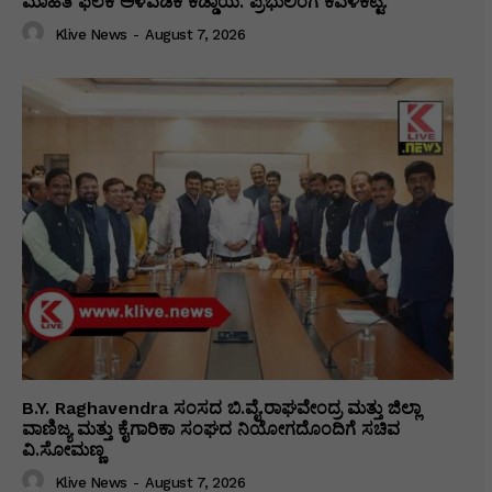
ಮಾಹಿತಿ ಫಲಕ ಅಳವಡಿಕೆ ಕಡ್ಡಾಯ. ಪ್ರಭುಲಿಂಗ ಕವಳಿಕಟ್ಟಿ.
Klive News
-
August 7, 2026
B.Y. Raghavendra ಸಂಸದ ಬಿ.ವೈ.ರಾಘವೇಂದ್ರ ಮತ್ತು ಜಿಲ್ಲಾ
ವಾಣಿಜ್ಯ ಮತ್ತು ಕೈಗಾರಿಕಾ ಸಂಘದ ನಿಯೋಗದೊಂದಿಗೆ ಸಚಿವ
ವಿ‌.ಸೋಮಣ್ಣ
Klive News
-
August 7, 2026