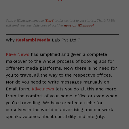
Send a Whatsapp message
‘
Start
‘
to this contact to get started. That’s it! We
will send you your daily dose of positive
news on Whatsapp
!
Why
Keelambi Media
Lab Pvt Ltd ?
Klive News
has simplified and given a complete
makeover to the whole process of booking ads for
different media platforms. Now there is no need for
you to travel all the way to the respective offices.
Nor do you need to write messages manually on
Email form.
Klive.news
lets you do all this and more
from the comfort of your home, office or even when
you’re travelling. We have created a niche for
ourselves in the world of advertising and our work
speaks volumes about our ability and integrity.