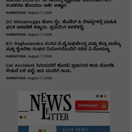
ಯೋಜನೆ 2026-27 ನೇ ಸಾಲಿನಲ್ಲಿ ವೃತ್ತಿನಿರತ/ ಕುಶಲಕರ್ಮಿಗಳಿಗೆ
ಉಪಕರಣ ಹೊಂದಲು ಅರ್ಜಿ ಆಹ್ವಾನ.
KARNATAKA
August 7, 2026
DC Shivamogga ಹೋಂ ಸ್ಟೇ, ಹೊಟೆಲ್ & ರೆಸಾರ್ಟ್ಗಳಲ್ಲಿ ಮಾಹಿತಿ
ಫಲಕ ಅಳವಡಿಕೆ ಕಡ್ಡಾಯ. ಪ್ರಭುಲಿಂಗ ಕವಳಿಕಟ್ಟಿ.
KARNATAKA
August 7, 2026
B.Y. Raghavendra ಸಂಸದ ಬಿ.ವೈ.ರಾಘವೇಂದ್ರ ಮತ್ತು ಜಿಲ್ಲಾ ವಾಣಿಜ್ಯ
ಮತ್ತು ಕೈಗಾರಿಕಾ ಸಂಘದ ನಿಯೋಗದೊಂದಿಗೆ ಸಚಿವ ವಿ‌.ಸೋಮಣ್ಣ
KARNATAKA
August 7, 2026
Car Accident ಸಿಗಂದೂರಿಗೆ ಹೊರಟ ಪ್ರವಾಸಿಗರ ಕಾರು ಚೋರಡಿ
ಸೇತುವೆ ಬಳಿ ಪಲ್ಟಿ: ಆರು ಮಂದಿಗೆ ಗಾಯ.
KARNATAKA
August 7, 2026