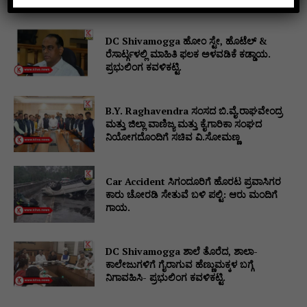
ಉಪಕರಣ ಹೊಂದಲು ಅರ್ಜಿ ಆಹ್ವಾನ.
DC Shivamogga ಹೋಂ ಸ್ಟೇ, ಹೊಟೆಲ್ &
ರೆಸಾರ್ಟ್ಗಳಲ್ಲಿ ಮಾಹಿತಿ ಫಲಕ ಅಳವಡಿಕೆ ಕಡ್ಡಾಯ.
ಪ್ರಭುಲಿಂಗ ಕವಳಿಕಟ್ಟಿ.
B.Y. Raghavendra ಸಂಸದ ಬಿ.ವೈ.ರಾಘವೇಂದ್ರ
ಮತ್ತು ಜಿಲ್ಲಾ ವಾಣಿಜ್ಯ ಮತ್ತು ಕೈಗಾರಿಕಾ ಸಂಘದ
ನಿಯೋಗದೊಂದಿಗೆ ಸಚಿವ ವಿ‌.ಸೋಮಣ್ಣ
Car Accident ಸಿಗಂದೂರಿಗೆ ಹೊರಟ ಪ್ರವಾಸಿಗರ
ಕಾರು ಚೋರಡಿ ಸೇತುವೆ ಬಳಿ ಪಲ್ಟಿ: ಆರು ಮಂದಿಗೆ
ಗಾಯ.
DC Shivamogga ಶಾಲೆ ತೊರೆದ, ಶಾಲಾ-
ಕಾಲೇಜುಗಳಿಗೆ ಗೈರಾಗುವ ಹೆಣ್ಣುಮಕ್ಕಳ ಬಗ್ಗೆ
ನಿಗಾವಹಿಸಿ- ಪ್ರಭುಲಿಂಗ ಕವಳಿಕಟ್ಟಿ.