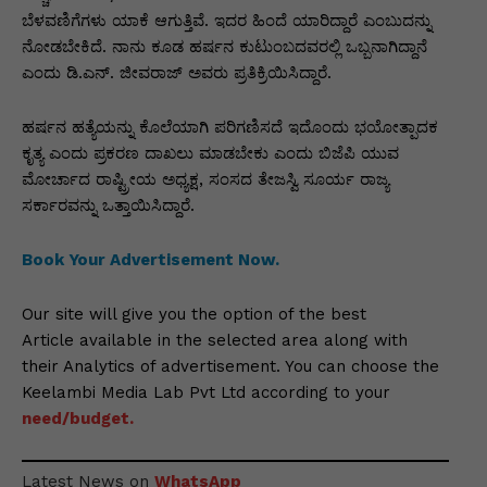
ಬೆಳವಣಿಗೆಗಳು ಯಾಕೆ ಆಗುತ್ತಿವೆ. ಇದರ ಹಿಂದೆ ಯಾರಿದ್ದಾರೆ ಎಂಬುದನ್ನು
ನೋಡಬೇಕಿದೆ. ನಾನು ಕೂಡ ಹರ್ಷನ ಕುಟುಂಬದವರಲ್ಲಿ ಒಬ್ಬನಾಗಿದ್ದಾನೆ
ಎಂದು ಡಿ.ಎನ್. ಜೀವರಾಜ್ ಅವರು ಪ್ರತಿಕ್ರಿಯಿಸಿದ್ದಾರೆ.
ಹರ್ಷನ ಹತ್ಯೆಯನ್ನು ಕೊಲೆಯಾಗಿ ಪರಿಗಣಿಸದೆ ಇದೊಂದು ಭಯೋತ್ಪಾದಕ
ಕೃತ್ಯ ಎಂದು ಪ್ರಕರಣ ದಾಖಲು ಮಾಡಬೇಕು ಎಂದು ಬಿಜೆಪಿ ಯುವ
ಮೋರ್ಚಾದ ರಾಷ್ಟ್ರೀಯ ಅಧ್ಯಕ್ಷ, ಸಂಸದ ತೇಜಸ್ವಿ ಸೂರ್ಯ ರಾಜ್ಯ
ಸರ್ಕಾರವನ್ನು ಒತ್ತಾಯಿಸಿದ್ದಾರೆ.
Book Your Advertisement Now.
Our site will give you the option of the best
Article available in the selected area along with
their Analytics of advertisement. You can choose the
Keelambi Media Lab Pvt Ltd according to your
need/budget.
Latest News on
WhatsApp