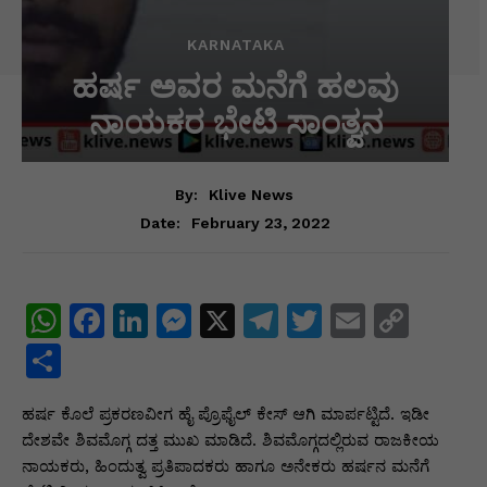
KARNATAKA
ಹರ್ಷ ಅವರ ಮನೆಗೆ ಹಲವು
ನಾಯಕರ ಭೇಟಿ ಸಾಂತ್ವನ
By:
Klive News
February 23, 2022
Date:
W
F
Li
M
X
T
T
E
C
h
a
n
e
el
w
m
o
S
at
c
k
s
e
itt
ai
p
h
ಹರ್ಷ ಕೊಲೆ ಪ್ರಕರಣವೀಗ ಹೈ ಪ್ರೊಫೈಲ್ ಕೇಸ್ ಆಗಿ ಮಾರ್ಪಟ್ಟಿದೆ. ಇಡೀ
s
e
e
s
gr
er
l
y
ar
ದೇಶವೇ ಶಿವಮೊಗ್ಗ ದತ್ತ ಮುಖ ಮಾಡಿದೆ. ಶಿವಮೊಗ್ಗದಲ್ಲಿರುವ ರಾಜಕೀಯ
A
b
dI
e
a
Li
e
ನಾಯಕರು, ಹಿಂದುತ್ವ ಪ್ರತಿಪಾದಕರು ಹಾಗೂ ಅನೇಕರು ಹರ್ಷನ ಮನೆಗೆ