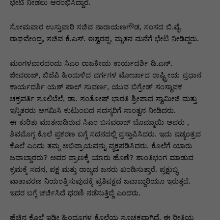
p
o
n
n
m
n
ಭೇಟಿ ನೀಡಲು ಆರಂಭಿಸಿದ್ದಾರೆ.
p
o
g
k
ಸೋಮವಾರ ಉಸ್ತುವಾರಿ ಸಚಿವ ನಾರಾಯಣಗೌಡ, ಸಂಸದ ಬಿ.ವೈ‌.
k
er
ರಾಘವೇಂದ್ರ, ಸಚಿವ ಕೆ.ಎಸ್. ಈಶ್ವರಪ್ಪ, ಮೃತನ ಮನೆಗೆ ಭೇಟಿ ನೀಡಿದ್ದರು.
ಮಂಗಳವಾರದಂದು ಸಿಎಂ ರಾಜಕೀಯ ಕಾರ್ಯದರ್ಶಿ ಡಿ.ಎನ್‌.
ಜೀವರಾಜ್, ಬಿಜೆಪಿ ಹಿಂದುಳಿದ ವರ್ಗಗಳ ಮೋರ್ಚಾದ ರಾಷ್ಟ್ರೀಯ ಪ್ರಧಾನ
ಕಾರ್ಯದರ್ಶಿ ಯಶ್ ಪಾಲ್ ಸುವರ್ಣ, ಯುವ ಬಿಗ್ರೇಡ್ ಸಂಸ್ಥಾಪಕ
ಚಕ್ರವರ್ತಿ ಸೂಲಿಬೆಲೆ, ಡಾ. ಸಂತೋಷ್ ಭಾರತಿ ಶ್ರೀಪಾದ ಸ್ವಾಮೀಜಿ ಮತ್ತು
ಇನ್ನಿತರರು ಆಗಮಿಸಿ ಕುಟುಂಬದ ಸದಸ್ಯರಿಗೆ ಸಾಂತ್ವನ ನೀಡಿದರು.
ಈ ಕುರಿತು ಮಾತನಾಡಿರುವ ಸಿಎಂ ಬಸವರಾಜ್ ಬೊಮ್ಮಾಯಿ ಅವರು ,
ಶಿವಮೊಗ್ಗ ಕೊಲೆ ಪ್ರಕರಣ ಬಗ್ಗೆ ಸದನದಲ್ಲಿ ಪ್ರಸ್ತಾಪಿಸಿದರು. ಇದು ಷಡ್ಯಂತ್ರದ
ಕೊಲೆ ಎಂದು ತಮ್ಮ ಅಭಿಪ್ರಾಯವನ್ನು ವ್ಯಕ್ತಪಡಿಸಿದರು. ಕೊಲೆಗೆ ಯಾರು
ಜವಾಬ್ದಾರರು? ಅವರ ಪ್ರಾಣಕ್ಕೆ ಯಾರು ಹೊಣೆ? ಶಾಂತಿಭಂಗ ಮಾಡುವ
ಕ್ರಮಕ್ಕೆ ಸದನ, ಪಕ್ಷ ಮತ್ತು ರಾಜ್ಯದ ಜನರು ಖಂಡಿಸುತ್ತಾರೆ. ಪ್ರಕ್ಷುಬ್ಧ
ವಾತಾವರಣ ನಿಯಂತ್ರಿಸುವುದಕ್ಕೆ ಪ್ರತಿಪಕ್ಷದ ಜವಾಬ್ದಾರಿಯೂ ಇರುತ್ತದೆ.
ಇದರ ಬಗ್ಗೆ ಚರ್ಚಿಸಿದೆ ಧರಣಿ ನಡೆಸುತ್ತಿದ್ದೆ ಎಂದರು.
ಹೆಚ್ಚಿನ ಕೊಲೆ ಇಡೀ ಹಿಂದೂಗಳ ಕೊಲೆಯ ಸೂಚಕವಾಗಿದೆ. ಈ ರೀತಿಯ