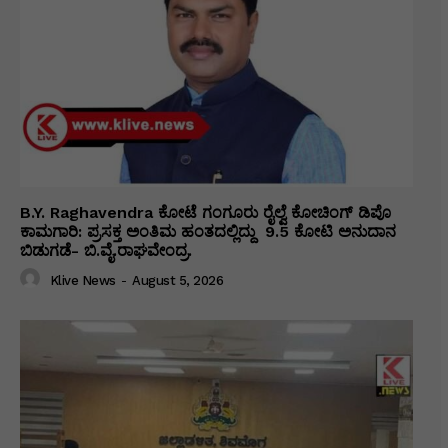
B.Y. Raghavendra ಕೋಟೆ ಗಂಗೂರು ರೈಲ್ವೆ ಕೋಚಿಂಗ್ ಡಿಪೊ
ಕಾಮಗಾರಿ: ಪ್ರಸಕ್ತ ಅಂತಿಮ ಹಂತದಲ್ಲಿದ್ದು ₹ 9.5 ಕೋಟಿ ಅನುದಾನ
ಬಿಡುಗಡೆ- ಬಿ.ವೈ.ರಾಘವೇಂದ್ರ.
Klive News
-
August 5, 2026