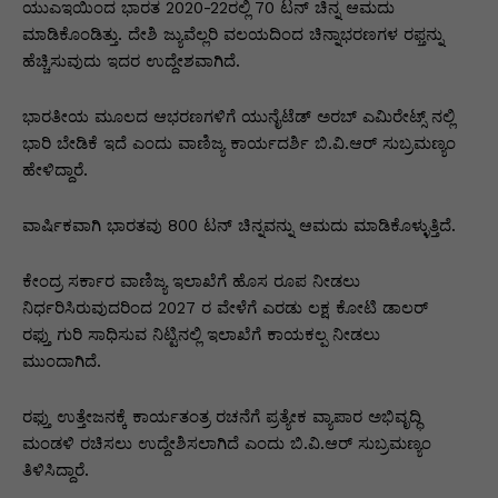
p
o
n
n
m
n
ಯುಎಇಯಿಂದ ಭಾರತ 2020-22ರಲ್ಲಿ 70 ಟನ್ ಚಿನ್ನ ಆಮದು
p
o
g
k
ಮಾಡಿಕೊಂಡಿತ್ತು. ದೇಶಿ ಜ್ಯುವೆಲ್ಲರಿ ವಲಯದಿಂದ ಚಿನ್ನಾಭರಣಗಳ ರಫ್ತನ್ನು
ಹೆಚ್ಚಿಸುವುದು ಇದರ ಉದ್ದೇಶವಾಗಿದೆ.
k
er
ಭಾರತೀಯ ಮೂಲದ ಆಭರಣಗಳಿಗೆ ಯುನೈಟೆಡ್ ಅರಬ್ ಎಮಿರೇಟ್ಸ್ ನಲ್ಲಿ
ಭಾರಿ ಬೇಡಿಕೆ ಇದೆ ಎಂದು ವಾಣಿಜ್ಯ ಕಾರ್ಯದರ್ಶಿ ಬಿ.ವಿ.ಆರ್ ಸುಬ್ರಮಣ್ಯಂ
ಹೇಳಿದ್ದಾರೆ.
ವಾರ್ಷಿಕವಾಗಿ ಭಾರತವು 800 ಟನ್ ಚಿನ್ನವನ್ನು ಆಮದು ಮಾಡಿಕೊಳ್ಳುತ್ತಿದೆ.
ಕೇಂದ್ರ ಸರ್ಕಾರ ವಾಣಿಜ್ಯ ಇಲಾಖೆಗೆ ಹೊಸ ರೂಪ ನೀಡಲು
ನಿರ್ಧರಿಸಿರುವುದರಿಂದ 2027 ರ ವೇಳೆಗೆ ಎರಡು ಲಕ್ಷ ಕೋಟಿ ಡಾಲರ್
ರಫ್ತು ಗುರಿ ಸಾಧಿಸುವ ನಿಟ್ಟಿನಲ್ಲಿ ಇಲಾಖೆಗೆ ಕಾಯಕಲ್ಪ ನೀಡಲು
ಮುಂದಾಗಿದೆ.
ರಫ್ತು ಉತ್ತೇಜನಕ್ಕೆ ಕಾರ್ಯತಂತ್ರ ರಚನೆಗೆ ಪ್ರತ್ಯೇಕ ವ್ಯಾಪಾರ ಅಭಿವೃದ್ಧಿ
ಮಂಡಳಿ ರಚಿಸಲು ಉದ್ದೇಶಿಸಲಾಗಿದೆ ಎಂದು ಬಿ.ವಿ.ಆರ್ ಸುಬ್ರಮಣ್ಯಂ
ತಿಳಿಸಿದ್ದಾರೆ.