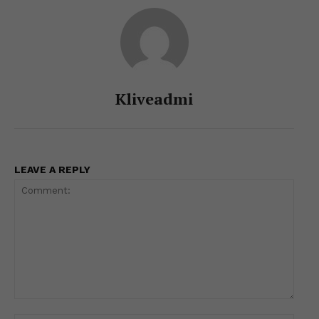
k
er
Kliveadmi
LEAVE A REPLY
Comment: