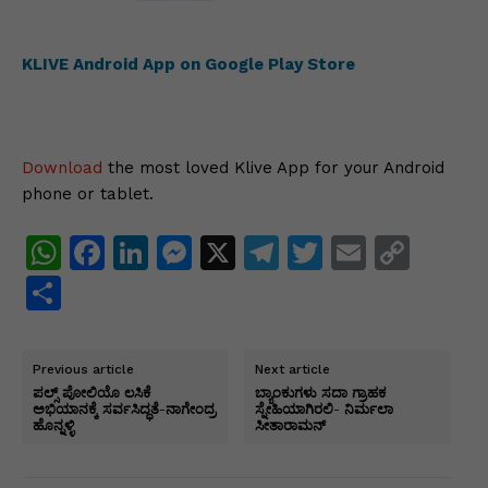
KLIVE Android App on Google Play Store
Download
the most loved Klive App for your Android
phone or tablet.
W
F
Li
M
X
T
T
E
C
h
a
n
e
el
w
m
o
S
at
c
k
s
e
itt
ai
p
h
s
e
e
s
gr
er
l
y
ar
Previous article
Next article
A
b
dI
e
a
Li
e
ಪಲ್ಸ್ ಪೋಲಿಯೊ ಲಸಿಕೆ
ಬ್ಯಾಂಕುಗಳು ಸದಾ ಗ್ರಾಹಕ
ಅಭಿಯಾನಕ್ಕೆ ಸರ್ವಸಿದ್ಧತೆ-ನಾಗೇಂದ್ರ
ಸ್ನೇಹಿಯಾಗಿರಲಿ- ನಿರ್ಮಲಾ
p
o
n
n
m
n
ಹೊನ್ನಳ್ಳಿ
ಸೀತಾರಾಮನ್
p
o
g
k