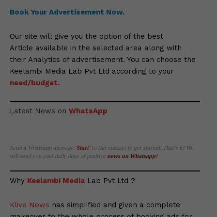
Book Your Advertisement Now.
Our site will give you the option of the best
Article available in the selected area along with
their Analytics of advertisement. You can choose the
Keelambi Media Lab Pvt Ltd according to your
need/budget.
Latest News on
WhatsApp
Send a Whatsapp message
‘
Start
‘
to this contact to get started. That’s it! We
will send you your daily dose of positive
news on Whatsapp
!
Why
Keelambi Media
Lab Pvt Ltd ?
Klive News
has simplified and given a complete
makeover to the whole process of booking ads for