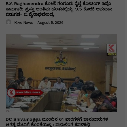
B.Y. Raghavendra ಕೋಟೆ ಗಂಗೂರು ರೈಲ್ವೆ ಕೋಚಿಂಗ್ ಡಿಪೊ
ಕಾಮಗಾರಿ: ಪ್ರಸಕ್ತ ಅಂತಿಮ ಹಂತದಲ್ಲಿದ್ದು ₹ 9.5 ಕೋಟಿ ಅನುದಾನ
ಬಿಡುಗಡೆ- ಬಿ.ವೈ.ರಾಘವೇಂದ್ರ.
Klive News
-
August 5, 2026
DC Shivamogga ಮುಂದಿನ 61 ವಾರಗಳಿಗೆ ಜಾನುವಾರುಗಳ
ಅಗತ್ಯ ಮೇವಿಗೆ ಕೊರತೆಯಿಲ್ಲ : ಪ್ರಭುಲಿಂಗ ಕವಳಿಕಟ್ಟಿ