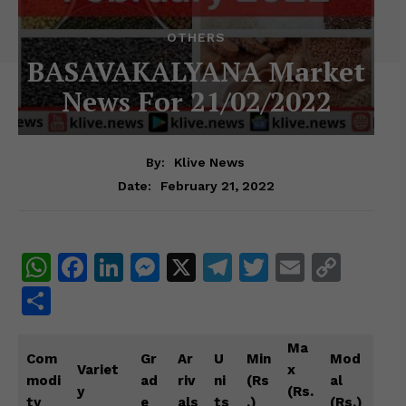
OTHERS
BASAVAKALYANA Market
News For 21/02/2022
By:
Klive News
February 21, 2022
Date:
W
F
Li
M
X
T
T
E
C
h
a
n
e
el
w
m
o
S
at
c
k
s
e
itt
ai
p
h
s
e
e
s
gr
er
l
y
Ma
ar
Com
Gr
Ar
U
Min
Mod
Variet
x
A
b
dI
e
a
Li
e
modi
ad
riv
ni
(Rs
al
y
(Rs.
ty
e
als
ts
.)
(Rs.)