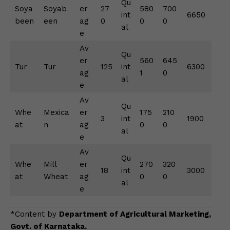
Qu
Soya
Soyab
er
27
580
700
int
6650
been
een
ag
0
0
0
al
e
Av
Qu
er
560
645
Tur
Tur
125
int
6300
ag
1
0
al
e
Av
Qu
Whe
Mexica
er
175
210
3
int
1900
at
n
ag
0
0
al
e
Av
Qu
Whe
Mill
er
270
320
18
int
3000
at
Wheat
ag
0
0
al
e
*Content by
Department of Agricultural Marketing,
Govt. of Karnataka.