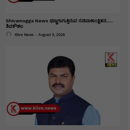
Shivamogga News ಥಣ್ಣಗಾಗುತ್ತಿರುವ ಸಚಿವಾಕಾಂಕ್ಷಿತನ..…
ಶಿವಕೌಶಲ
Klive News
-
August 5, 2026