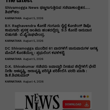
The latest
Shivamogga News ಥಣ್ಣಗಾಗುತ್ತಿರುವ ಸಚಿವಾಕಾಂಕ್ಷಿತನ..…
ಶಿವಕೌಶಲ
KARNATAKA
August 5, 2026
B.Y. Raghavendra ಕೋಟೆ ಗಂಗೂರು ರೈಲ್ವೆ ಕೋಚಿಂಗ್ ಡಿಪೊ
ಕಾಮಗಾರಿ: ಪ್ರಸಕ್ತ ಅಂತಿಮ ಹಂತದಲ್ಲಿದ್ದು ₹ 9.5 ಕೋಟಿ ಅನುದಾನ
ಬಿಡುಗಡೆ- ಬಿ.ವೈ.ರಾಘವೇಂದ್ರ.
KARNATAKA
August 5, 2026
DC Shivamogga ಮುಂದಿನ 61 ವಾರಗಳಿಗೆ ಜಾನುವಾರುಗಳ ಅಗತ್ಯ
ಮೇವಿಗೆ ಕೊರತೆಯಿಲ್ಲ : ಪ್ರಭುಲಿಂಗ ಕವಳಿಕಟ್ಟಿ
KARNATAKA
August 5, 2026
D.K. Shivakumar ಸಚಿವರು ಜವಾಬ್ದಾರಿ ನೀಡುವ ಜಿಲ್ಲೆಗಳಿಗೆ ಭೇಟಿ
ನೀಡಿ: ಅತವೃಷ್ಟಿ, ಅನಾವೃಷ್ಟಿ ಪರಿಸ್ಥಿತಿ ಪರಿಶೀಲಿಸಿ ವರದಿ ಮಾಡಿ :
ಡಿ.ಕೆ.ಶಿವಕುಮಾರ್
KARNATAKA
August 4, 2026