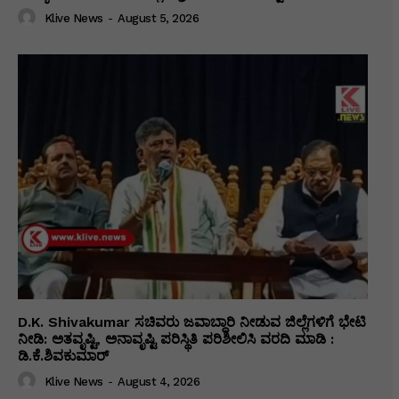
Klive News
-
August 5, 2026
D.K. Shivakumar ಸಚಿವರು ಜವಾಬ್ದಾರಿ ನೀಡುವ ಜಿಲ್ಲೆಗಳಿಗೆ ಭೇಟಿ
ನೀಡಿ: ಅತವೃಷ್ಟಿ, ಅನಾವೃಷ್ಟಿ ಪರಿಸ್ಥಿತಿ ಪರಿಶೀಲಿಸಿ ವರದಿ ಮಾಡಿ :
ಡಿ.ಕೆ.ಶಿವಕುಮಾರ್
Klive News
-
August 4, 2026