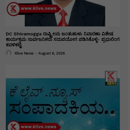
DC Shivamogga ರಾಷ್ಟ್ರೀಯ ಜಂತುಹುಳು ನಿವಾರಣಾ ವಿಶೇಷ
ಕಾರ್ಯಕ್ರಮ ಸಾರ್ವಜನಿಕರು ಸದುಪಯೋಗ ಪಡಿಸಿಕೊಳ್ಳಿ- ಪ್ರಭುಲಿಂಗ
ಕವಳಿಕಟ್ಟಿ
Klive News
-
August 6, 2026