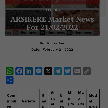
OTHERS
ARSIKERE Market News
For 21/02/2022
By:
Kliveadmi
February 21, 2022
Date:
W
F
Li
M
X
T
T
E
C
h
a
n
e
el
w
m
o
S
at
c
k
s
e
itt
ai
p
h
s
e
e
s
gr
er
l
y
Ar
Mi
Ma
ar
Com
Gr
U
Mod
riv
n
x
A
b
dI
e
a
Li
e
modi
Variety
ad
ni
al
al
(Rs
(Rs
ty
e
ts
(Rs.)