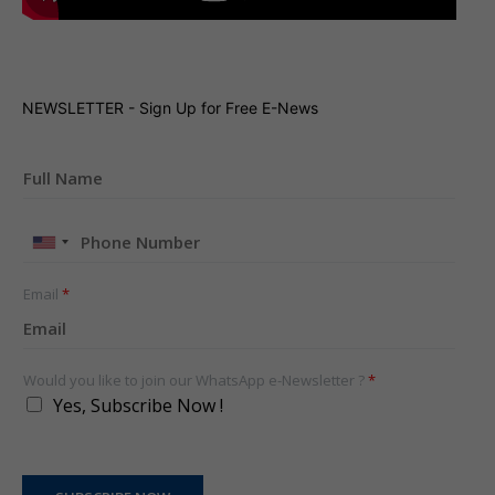
NEWSLETTER - Sign Up for Free E-News
United
States
+1
Email
*
Would you like to join our WhatsApp e-Newsletter ?
*
Yes, Subscribe Now !