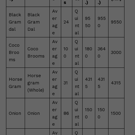
p
o
n
n
m
n
s
.)
.)
p
o
g
k
Av
Q
Black
Black
k
er
er
ui
95
955
Gram
Gram
24
9550
ag
nt
50
0
dal
Dal
e
al
Av
Q
Coco
Coco
er
10
ui
180
364
Broo
3000
Brooms
ag
0
nt
0
0
ms
e
al
Av
Q
Horse
Horse
er
ui
431
431
gram
31
4315
Gram
ag
nt
5
5
(Whole)
e
al
Av
Q
er
ui
150
150
Onion
Onion
86
1500
ag
nt
0
0
e
al
Av
Q