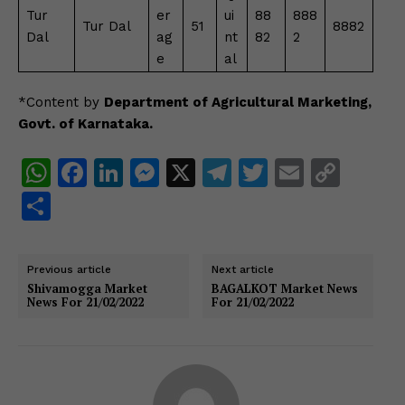
Tur
er
ui
88
888
Tur Dal
51
8882
Dal
ag
nt
82
2
e
al
*Content by
Department of Agricultural Marketing,
Govt. of Karnataka.
W
F
Li
M
X
T
T
E
C
h
a
n
e
el
w
m
o
S
at
c
k
s
e
itt
ai
p
h
s
e
e
s
gr
er
l
y
ar
Previous article
Next article
A
b
dI
e
a
Li
e
Shivamogga Market
BAGALKOT Market News
News For 21/02/2022
For 21/02/2022
p
o
n
n
m
n
p
o
g
k
k
er