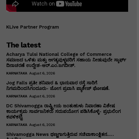
KLive Partner Program
The latest
Acharya Tulsi National College of Commerce
ಸಮಾಜದ ಒಳಿತು ಮತ್ತು ಅಗತ್ಯವುಳ್ಳವರಿಗೆ ಸಹಾಯ ನೀಡುವುದೇ ಸ್ಕಾರ್ಫ್
ದಿನಾಚರಣೆ ಉದ್ದೇಶ-ಆರ್.ಎಂ.ಜಗದೀಶ್.
KARNATAKA
August 6, 2026
Jog Falls ಪ್ರತೀ ಶನಿವಾರ & ಭಾನುವಾರ ರಸ್ತೆ ಸಾರಿಗೆ
ನಿಗಮದಿಂದಸಿಗಂದೂರು- ಜೋಗ ಪ್ರವಾಸಿ ಪ್ಯಾಕೇಜ್ ಘೋಷಣೆ.
KARNATAKA
August 6, 2026
DC Shivamogga ರಾಷ್ಟ್ರೀಯ ಜಂತುಹುಳು ನಿವಾರಣಾ ವಿಶೇಷ
ಕಾರ್ಯಕ್ರಮ ಸಾರ್ವಜನಿಕರು ಸದುಪಯೋಗ ಪಡಿಸಿಕೊಳ್ಳಿ- ಪ್ರಭುಲಿಂಗ
ಕವಳಿಕಟ್ಟಿ
KARNATAKA
August 6, 2026
Shivamogga News ಥಣ್ಣಗಾಗುತ್ತಿರುವ ಸಚಿವಾಕಾಂಕ್ಷಿತನ..…