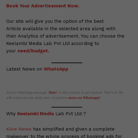
Book Your Advertisement Now.
Our site will give you the option of the best
Article available in the selected area along with
their Analytics of advertisement. You can choose the
Keelambi Media Lab Pvt Ltd according to
your
need/budget.
Latest News on
WhatsApp
Send a Whatsapp message
‘
Start
‘
to this contact to get started. That’s it! We
will send you your daily dose of positive
news on Whatsapp
!
Why
Keelambi Media
Lab Pvt Ltd ?
Klive News
has simplified and given a complete
makeover to the whole process of booking ads for