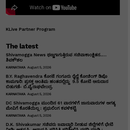
KLive Partner Program
The latest
Shivamogga News ಥಣ್ಣಗಾಗುತ್ತಿರುವ ಸಚಿವಾಕಾಂಕ್ಷಿತನ..…
ಶಿವಕೌಶಲ
KARNATAKA
August 5, 2026
B.Y. Raghavendra ಕೋಟೆ ಗಂಗೂರು ರೈಲ್ವೆ ಕೋಚಿಂಗ್ ಡಿಪೊ
ಕಾಮಗಾರಿ: ಪ್ರಸಕ್ತ ಅಂತಿಮ ಹಂತದಲ್ಲಿದ್ದು ₹ 9.5 ಕೋಟಿ ಅನುದಾನ
ಬಿಡುಗಡೆ- ಬಿ.ವೈ.ರಾಘವೇಂದ್ರ.
KARNATAKA
August 5, 2026
DC Shivamogga ಮುಂದಿನ 61 ವಾರಗಳಿಗೆ ಜಾನುವಾರುಗಳ ಅಗತ್ಯ
ಮೇವಿಗೆ ಕೊರತೆಯಿಲ್ಲ : ಪ್ರಭುಲಿಂಗ ಕವಳಿಕಟ್ಟಿ
KARNATAKA
August 5, 2026
D.K. Shivakumar ಸಚಿವರು ಜವಾಬ್ದಾರಿ ನೀಡುವ ಜಿಲ್ಲೆಗಳಿಗೆ ಭೇಟಿ
ನೀಡಿ: ಅತವೃಷ್ಟಿ, ಅನಾವೃಷ್ಟಿ ಪರಿಸ್ಥಿತಿ ಪರಿಶೀಲಿಸಿ ವರದಿ ಮಾಡಿ :