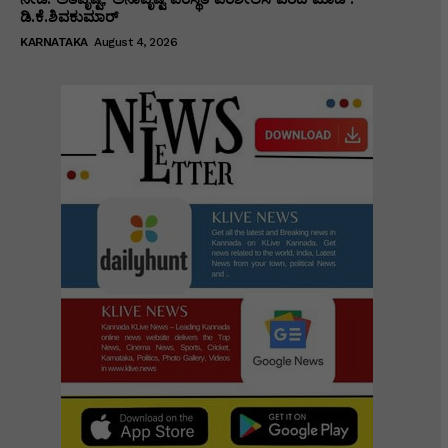
ಡಿ.ಕೆ.ಶಿವಕುಮಾರ್
KARNATAKA
August 4, 2026