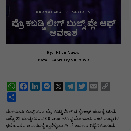
KARNATAKA
SPORTS
ಪ್ರೊ ಕಬಡ್ಡಿ ಲೀಗ್ ಬುಲ್ಸ್ ಪ್ಲೇ ಆಫ್
ಅವಕಾಶ
By:
Klive News
February 20, 2022
Date:
W
F
Li
M
X
T
T
E
C
h
a
n
e
el
w
m
o
S
at
c
k
s
e
itt
ai
p
h
ಬೆಂಗಳೂರು ಬುಲ್ಸ್ ತಂಡ ಪ್ರೊ ಕಬಡ್ಡಿ ಲೀಗ್ ನ ಪ್ಲೇಆಫ್ ಹಂತಕ್ಕೆ ಏರಿದೆ.
s
e
e
s
gr
er
l
y
ar
ಒಟ್ಟು 22 ಪಂದ್ಯಗಳಿಂದ 66 ಅಂಕಗಳಿಸಿದ್ದ ಬೆಂಗಳೂರು ಇತರ ಪಂದ್ಯಗಳ
A
b
dI
e
a
Li
e
ಫಲಿತಾಂಶದ ಆಧಾರದಲ್ಲಿ ಕ್ವಾಲಿಫೈಯರ್ಸ್ ಗೆ ಅವಕಾಶ ಗಿಟ್ಟಿಸಿಕೊಂಡಿದೆ.