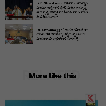
D.K. Shivakumar ಸಚಿವರು ಜವಾಬ್ದಾರಿ
ನೀಡುವ ಜಿಲ್ಲೆಗಳಿಗೆ ಭೇಟಿ ನೀಡಿ: ಅತವೃಷ್ಟಿ,
ಅನಾವೃಷ್ಟಿ ಪರಿಸ್ಥಿತಿ ಪರಿಶೀಲಿಸಿ ವರದಿ ಮಾಡಿ :
ಡಿ.ಕೆ.ಶಿವಕುಮಾರ್
DC Shivamogga “ಭಾರತ್ ಜೋಡೋ”
ಯೋಜನೆಗೆ ಶಿವಮೊಗ್ಗ ಜಿಲ್ಲೆಯಲ್ಲಿ ಚಾಲನೆ
ನೀಡಲಾಗಿದೆ: ಪ್ರಭುಲಿಂಗ ಕವಳಿಕಟ್ಟಿ
RELATED
More like this