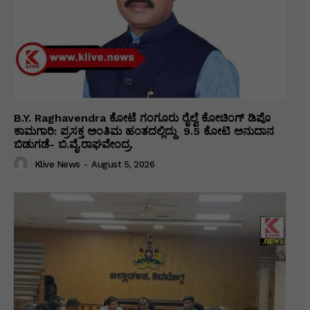
B.Y. Raghavendra ಕೋಟೆ ಗಂಗೂರು ರೈಲ್ವೆ ಕೋಚಿಂಗ್ ಡಿಪೊ
ಕಾಮಗಾರಿ: ಪ್ರಸಕ್ತ ಅಂತಿಮ ಹಂತದಲ್ಲಿದ್ದು ₹ 9.5 ಕೋಟಿ ಅನುದಾನ
ಬಿಡುಗಡೆ- ಬಿ.ವೈ.ರಾಘವೇಂದ್ರ.
Klive News
-
August 5, 2026