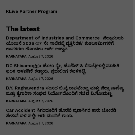
KLive Partner Program
The latest
Department of Industries and Commerce ಜಿಲ್ಲಾವಲಯ
ಯೋಜನೆ 2026-27 ನೇ ಸಾಲಿನಲ್ಲಿ ವೃತ್ತಿನಿರತ/ ಕುಶಲಕರ್ಮಿಗಳಿಗೆ
ಉಪಕರಣ ಹೊಂದಲು ಅರ್ಜಿ ಆಹ್ವಾನ.
KARNATAKA
August 7, 2026
DC Shivamogga ಹೋಂ ಸ್ಟೇ, ಹೊಟೆಲ್ & ರೆಸಾರ್ಟ್ಗಳಲ್ಲಿ ಮಾಹಿತಿ
ಫಲಕ ಅಳವಡಿಕೆ ಕಡ್ಡಾಯ. ಪ್ರಭುಲಿಂಗ ಕವಳಿಕಟ್ಟಿ.
KARNATAKA
August 7, 2026
B.Y. Raghavendra ಸಂಸದ ಬಿ.ವೈ.ರಾಘವೇಂದ್ರ ಮತ್ತು ಜಿಲ್ಲಾ ವಾಣಿಜ್ಯ
ಮತ್ತು ಕೈಗಾರಿಕಾ ಸಂಘದ ನಿಯೋಗದೊಂದಿಗೆ ಸಚಿವ ವಿ‌.ಸೋಮಣ್ಣ
KARNATAKA
August 7, 2026
Car Accident ಸಿಗಂದೂರಿಗೆ ಹೊರಟ ಪ್ರವಾಸಿಗರ ಕಾರು ಚೋರಡಿ
ಸೇತುವೆ ಬಳಿ ಪಲ್ಟಿ: ಆರು ಮಂದಿಗೆ ಗಾಯ.
KARNATAKA
August 7, 2026