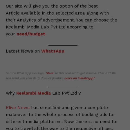
Our site will give you the option of the best
Article available in the selected area along with
their Analytics of advertisement. You can choose the
Keelambi Media Lab Pvt Ltd according to
your
need/budget.
Latest News on
WhatsApp
Send a Whatsapp message
‘
Start
‘
to this contact to get started. That’s it! We
will send you your daily dose of positive
news on Whatsapp
!
Why
Keelambi Media
Lab Pvt Ltd ?
Klive News
has simplified and given a complete
makeover to the whole process of booking ads for
different media platforms. Now there is no need for
you to travel all the way to the respective offices.