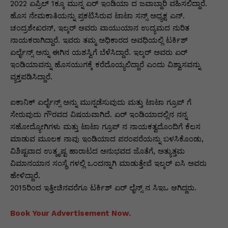
p
o
n
n
m
n
2022 ಏಪ್ರಿಲ್ 1ಕ್ಕೂ ಮುನ್ನ ಏರ್ ಇಂಡಿಯಾ ದ ಜವಾಬ್ದಾರಿ ವಹಿಸಲಿದ್ದಾರೆ.
p
o
g
k
ಹೊಸ ನೇಮಕಾತಿಯನ್ನು ಪ್ರಕಟಿಸಿರುವ ಟಾಟಾ ಸನ್ಸ್ ಅಧ್ಯಕ್ಷ ಎನ್.
ಚಂದ್ರಶೇಖರನ್, ಇಲ್ಕರ್ ಅವರು ವಾಯುಯಾನ ಉದ್ಯಮದ ನುರಿತ
k
er
ನಾಯಕರಾಗಿದ್ದಾರೆ. ಇವರು ತಮ್ಮ ಅಧಿಕಾರದ ಅವಧಿಯಲ್ಲಿ ಟರ್ಕಿಶ್
ಏರ್ಲೈನ್ಸ್ ಅನ್ನು ಈಗಿನ ಯಶಸ್ವಿಗೆ ಬೆಳೆಸಿದ್ದಾರೆ. ಇಲ್ಕರ್ ಅವರು ಏರ್
ಇಂಡಿಯಾವನ್ನು ಹೊಸಯುಗಕ್ಕೆ ಕರೆದೊಯ್ಯಲಿದ್ದಾರೆ ಎಂದು ವಿಶ್ವಾಸವನ್ನು
ವ್ಯಕ್ತಪಡಿಸಿದ್ದಾರೆ.
ಐಕಾನಿಕ್ ಏರ್ಲೈನ್ಸ್ ಅನ್ನು ಮುನ್ನಡೆಸುವುದು ಮತ್ತು ಟಾಟಾ ಗ್ರೂಪ್ ಗೆ
ಸೇರುವುದು ಗೌರವದ ವಿಷಯವಾಗಿದೆ. ಏರ್ ಇಂಡಿಯಾದಲ್ಲಿನ ನನ್ನ
ಸಹೋದ್ಯೋಗಿಗಳು ಮತ್ತು ಟಾಟಾ ಗ್ರೂಪ್ ನ ನಾಯಕತ್ವದೊಂದಿಗೆ ಕೆಲಸ
ಮಾಡುವ ಮೂಲಕ ನಾವು ಇಂಡಿಯಾದ ಪರಂಪರೆಯನ್ನು ಬಳಸಿಕೊಂಡು,
ವಿಶಿಷ್ಟವಾದ ಉತ್ಕೃಷ್ಟ ಹಾರಾಟದ ಅನುಭವದ ಜೊತೆಗೆ, ಅತ್ಯುತ್ತಮ
ವಿಮಾನಯಾನ ಸಂಸ್ಥೆ ಗಳಲ್ಲಿ ಒಂದನ್ನಾಗಿ ಮಾಡುತ್ತೇವೆ ಇಲ್ಕರ್ ಐಸಿ ಅವರು
ಹೇಳಿದ್ದಾರೆ.
2015ರಿಂದ ಇತ್ತೀಚಿನವರೆಗೂ ಟರ್ಕಿಶ್ ಏರ್ ಲೈನ್ಸ್ ನ ಸಿಇಒ ಆಗಿದ್ದರು.
Book Your Advertisement Now.