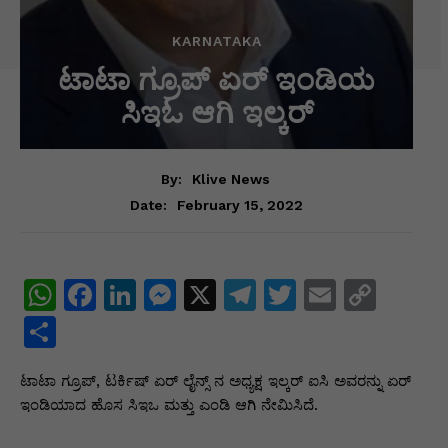
KARNATAKA
ಟಾಟಾ ಗ್ರೂಪ್ ಏರ್ ಇಂಡಿಯ
ಸಿಇಓ ಆಗಿ ಇಲ್ಕರ್
By:
Klive News
February 15, 2022
Date:
W
F
Li
M
X
T
T
E
C
h
a
n
e
el
w
m
o
S
at
c
k
s
e
itt
ai
p
h
ಟಾಟಾ ಗ್ರೂಪ್, ಟರ್ಕಿಷ್ ಏರ್ ಲೈನ್ಸ್ ನ ಅಧ್ಯಕ್ಷ ಇಲ್ಕರ್ ಐಸಿ ಅವರನ್ನು ಏರ್
s
e
e
s
gr
er
l
y
ar
ಇಂಡಿಯಾದ ಹೊಸ ಸಿಇಒ ಮತ್ತು ಎಂಡಿ ಆಗಿ ನೇಮಿಸಿದೆ.
A
b
dI
e
a
Li
e