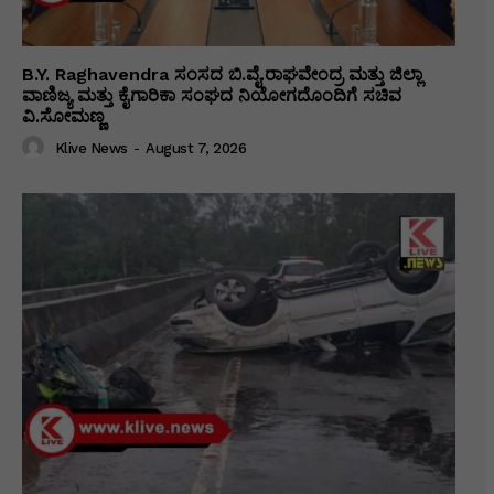
B.Y. Raghavendra ಸಂಸದ ಬಿ.ವೈ.ರಾಘವೇಂದ್ರ ಮತ್ತು ಜಿಲ್ಲಾ
ವಾಣಿಜ್ಯ ಮತ್ತು ಕೈಗಾರಿಕಾ ಸಂಘದ ನಿಯೋಗದೊಂದಿಗೆ ಸಚಿವ
ವಿ‌.ಸೋಮಣ್ಣ
Klive News
-
August 7, 2026