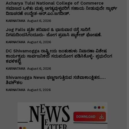
Acharya Tulsi National College of Commerce
ಸಮಾಜದ ಒಳಿತು ಮತ್ತು ಅಗತ್ಯವುಳ್ಳವರಿಗೆ ಸಹಾಯ ನೀಡುವುದೇ ಸ್ಕಾರ್ಫ್
ದಿನಾಚರಣೆ ಉದ್ದೇಶ-ಆರ್.ಎಂ.ಜಗದೀಶ್.
KARNATAKA
August 6, 2026
Jog Falls ಪ್ರತೀ ಶನಿವಾರ & ಭಾನುವಾರ ರಸ್ತೆ ಸಾರಿಗೆ
ನಿಗಮದಿಂದಸಿಗಂದೂರು- ಜೋಗ ಪ್ರವಾಸಿ ಪ್ಯಾಕೇಜ್ ಘೋಷಣೆ.
KARNATAKA
August 6, 2026
DC Shivamogga ರಾಷ್ಟ್ರೀಯ ಜಂತುಹುಳು ನಿವಾರಣಾ ವಿಶೇಷ
ಕಾರ್ಯಕ್ರಮ ಸಾರ್ವಜನಿಕರು ಸದುಪಯೋಗ ಪಡಿಸಿಕೊಳ್ಳಿ- ಪ್ರಭುಲಿಂಗ
ಕವಳಿಕಟ್ಟಿ
KARNATAKA
August 6, 2026
Shivamogga News ಥಣ್ಣಗಾಗುತ್ತಿರುವ ಸಚಿವಾಕಾಂಕ್ಷಿತನ..…
ಶಿವಕೌಶಲ
KARNATAKA
August 5, 2026