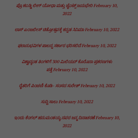
p
o
n
n
m
n
ಪ್ರೊ ಕಬಡ್ಡಿ ಲೀಗ್ ಯೋಧಾ ಮತ್ತು ಜೈಂಟ್ಸ್ ಜಯಭೇರಿ
February 10,
p
o
g
k
2022
k
er
ಲಾಸ್ ಏಂಜಲೀಸ್ ಚಿತ್ರೋತ್ಸವಕ್ಕೆ ಕನ್ನಡ ಸಿನಿಮಾ
February 10, 2022
ಫಲಾನುಭವಿಗಳ ಪಾಲನ್ನ ಸರ್ಕಾರ ಭರಿಸಲಿದೆ
February 10, 2022
ವಿಶ್ವಾದ್ಯಂತ ತಿಂಗಳಿಗೆ 300 ಮಿಲಿಯನ್ ಕೊರೊನಾ ಪ್ರಕರಣಗಳು
ಪತ್ತೆ
February 10, 2022
ರೈತರಿಗೆ ಪಿಂಚಣಿ ಕೊಡಿ- ಸಂಸದ ಸುರೇಶ್
February 10, 2022
ಸುದ್ದಿ ಸಾಲು
February 10, 2022
ಇಂದು ಕೆಂಗಲ್ ಹನುಮಂತಯ್ಯ ನವರ ಜನ್ಮ ದಿನಾಚರಣೆ
February 10,
2022