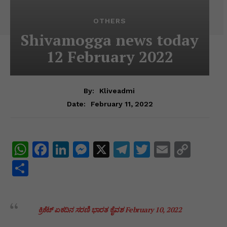
OTHERS
Shivamogga news today
12 February 2022
By:
Kliveadmi
February 11, 2022
Date:
W
F
Li
M
X
T
T
E
C
h
a
n
e
el
w
m
o
S
at
c
k
s
e
itt
ai
p
h
s
e
e
s
gr
er
l
y
ar
A
ಕ್ರಿಕೆಟ್ ಏಕದಿನ ಸರಣಿ ಭಾರತ ಕೈವಶ
b
dI
e
February 10, 2022
a
Li
e