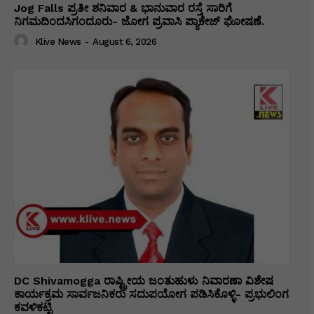
Jog Falls ಪ್ರತೀ ಶನಿವಾರ & ಭಾನುವಾರ ರಸ್ತೆ ಸಾರಿಗೆ
ನಿಗಮದಿಂದಸಿಗಂದೂರು- ಜೋಗ ಪ್ರವಾಸಿ ಪ್ಯಾಕೇಜ್ ಘೋಷಣೆ.
Klive News
-
August 6, 2026
DC Shivamogga ರಾಷ್ಟ್ರೀಯ ಜಂತುಹುಳು ನಿವಾರಣಾ ವಿಶೇಷ
ಕಾರ್ಯಕ್ರಮ ಸಾರ್ವಜನಿಕರು ಸದುಪಯೋಗ ಪಡಿಸಿಕೊಳ್ಳಿ- ಪ್ರಭುಲಿಂಗ
ಕವಳಿಕಟ್ಟಿ