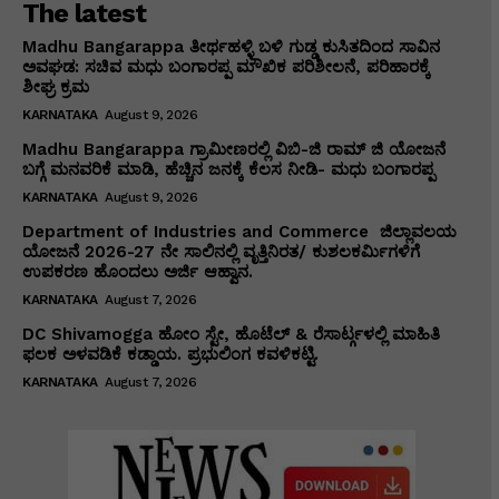
The latest
Madhu Bangarappa ತೀರ್ಥಹಳ್ಳಿ ಬಳಿ ಗುಡ್ಡ ಕುಸಿತದಿಂದ ಸಾವಿನ
ಅವಘಡ: ಸಚಿವ ಮಧು ಬಂಗಾರಪ್ಪ ಮೌಖಿಕ ಪರಿಶೀಲನೆ, ಪರಿಹಾರಕ್ಕೆ
ಶೀಘ್ರ ಕ್ರಮ
KARNATAKA
August 9, 2026
Madhu Bangarappa ಗ್ರಾಮೀಣರಲ್ಲಿ ವಿಬಿ-ಜಿ ರಾಮ್ ಜಿ ಯೋಜನೆ
ಬಗ್ಗೆ ಮನವರಿಕೆ ಮಾಡಿ, ಹೆಚ್ಚಿನ ಜನಕ್ಕೆ ಕೆಲಸ ನೀಡಿ- ಮಧು ಬಂಗಾರಪ್ಪ
KARNATAKA
August 9, 2026
Department of Industries and Commerce ಜಿಲ್ಲಾವಲಯ
ಯೋಜನೆ 2026-27 ನೇ ಸಾಲಿನಲ್ಲಿ ವೃತ್ತಿನಿರತ/ ಕುಶಲಕರ್ಮಿಗಳಿಗೆ
ಉಪಕರಣ ಹೊಂದಲು ಅರ್ಜಿ ಆಹ್ವಾನ.
KARNATAKA
August 7, 2026
DC Shivamogga ಹೋಂ ಸ್ಟೇ, ಹೊಟೆಲ್ & ರೆಸಾರ್ಟ್ಗಳಲ್ಲಿ ಮಾಹಿತಿ
ಫಲಕ ಅಳವಡಿಕೆ ಕಡ್ಡಾಯ. ಪ್ರಭುಲಿಂಗ ಕವಳಿಕಟ್ಟಿ.
KARNATAKA
August 7, 2026