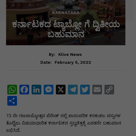
KARNATAKA
ಕರ್ನಾಟಕದ ಟ್ಯಾಬ್ಲೋ ಗೆ ದ್ವಿತೀಯ
ಬಹುಮಾನ
By:
Klive News
February 5, 2022
Date:
W
F
Li
M
X
T
T
E
C
h
a
n
e
el
w
m
o
S
at
c
k
s
e
itt
ai
p
h
73 ನೇ ಗಣರಾಜ್ಯೋತ್ಸವ ಪೆರೇಡ್ ನಲ್ಲಿ ಪಾರಂಪರಿಕ ಕರಕುಶಲ ವಸ್ತುಗಳ
s
e
e
s
gr
er
l
y
ar
ತೊಟ್ಟಿಲು ವಿಷಯಾಧಾರಿತ ಕರ್ನಾಟಕದ ಸ್ತಬ್ಧಚಿತ್ರಕ್ಕೆ ಎರಡನೇ ಬಹುಮಾನ
A
b
dI
e
a
Li
e
ಲಭಿಸಿದೆ.