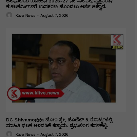
ಜಿಲ್ಲಾವಲಯ ಯೋಜನೆ 2026-27 ನೇ ಸಾಲಿನಲ್ಲಿ ವೃತ್ತಿನಿರತ/
ಕುಶಲಕರ್ಮಿಗಳಿಗೆ ಉಪಕರಣ ಹೊಂದಲು ಅರ್ಜಿ ಆಹ್ವಾನ.
Klive News
-
August 7, 2026
DC Shivamogga ಹೋಂ ಸ್ಟೇ, ಹೊಟೆಲ್ & ರೆಸಾರ್ಟ್ಗಳಲ್ಲಿ
ಮಾಹಿತಿ ಫಲಕ ಅಳವಡಿಕೆ ಕಡ್ಡಾಯ. ಪ್ರಭುಲಿಂಗ ಕವಳಿಕಟ್ಟಿ.
Klive News
-
August 7, 2026