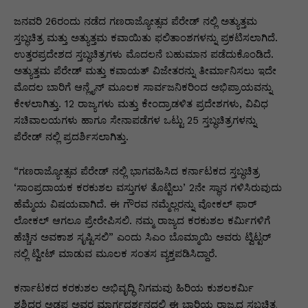
p
o
n
n
m
n
p
o
g
k
ಜನವರಿ 26ರಂದು ನಡೆದ ಗಣರಾಜ್ಯೋತ್ಸವ ಪೆರೇಡ್ ನಲ್ಲಿ ಅತ್ಯುತ್ತಮ
ಸ್ತಬ್ಧಚಿತ್ರ ಮತ್ತು ಅತ್ಯುತ್ತಮ ಕವಾಯಿತು ಫಲಿತಾಂಶಗಳನ್ನು ಪ್ರಕಟಿಸಲಾಗಿದೆ.
k
er
ಉತ್ತರಪ್ರದೇಶದ ಸ್ತಬ್ಧಚಿತ್ರಗಳು ಮೊದಲನೆ ಬಹುಮಾನ ಪಡೆದುಕೊಂಡಿದೆ.
ಅತ್ಯುತ್ತಮ ಪೆರೇಡ್ ಮತ್ತು ಕವಾಯತ್ ವಿಜೇತರನ್ನು ತೀರ್ಮಾನಿಸಲು ಇದೇ
ಮೊದಲ ಬಾರಿಗೆ ಆನ್ಲೈನ್ ಮೂಲಕ ಸಾರ್ವಜನಿಕರಿಂದ ಅಭಿಪ್ರಾಯವನ್ನು
ಕೇಳಲಾಗಿತ್ತು. 12 ರಾಜ್ಯಗಳು ಮತ್ತು ಕೇಂದ್ರಾಡಳಿತ ಪ್ರದೇಶಗಳು, ವಿವಿಧ
ಸಚಿವಾಲಯಗಳು ಹಾಗೂ ಸೇನಾಪಡೆಗಳ ಒಟ್ಟು 25 ಸ್ತಬ್ಧಚಿತ್ರಗಳನ್ನು
ಪೆರೇಡ್ ನಲ್ಲಿ ಪ್ರದರ್ಶಿಸಲಾಗಿತ್ತು.
“ಗಣರಾಜ್ಯೋತ್ಸವ ಪೆರೇಡ್ ನಲ್ಲಿ ಭಾಗವಹಿಸಿದ ಕರ್ನಾಟಕದ ಸ್ತಬ್ಧಚಿತ್ರ
‘ಸಾಂಪ್ರದಾಯಕ ಕರಕುಶಲ ವಸ್ತುಗಳ ತೊಟ್ಟಿಲು’ 2ನೇ ಸ್ಥಾನ ಗಳಿಸಿರುವುದು
ಹೆಮ್ಮೆಯ ವಿಷಯವಾಗಿದೆ. ಈ ಗೌರವ ನಮ್ಮೆಲ್ಲರನ್ನು ವೋಕಲ್ ಫಾರ್
ಲೋಕಲ್ ಆಗಲೂ ಪ್ರೇರೇಪಿಸಲಿ. ನಮ್ಮ ರಾಜ್ಯದ ಕರಕುಶಲ ಕರ್ಮಿಗಳಿಗೆ
ಹೆಚ್ಚಿನ ಅವಕಾಶ ಸೃಷ್ಟಿಸಲಿ” ಎಂದು ಸಿಎಂ ಬೊಮ್ಮಾಯಿ ಅವರು ಟ್ವಿಟ್ಟರ್
ನಲ್ಲಿ ಟ್ವೀಟ್ ಮಾಡುವ ಮೂಲಕ ಸಂತಸ ವ್ಯಕ್ತಪಡಿಸಿದ್ದಾರೆ.
ಕರ್ನಾಟಕದ ಕರಕುಶಲ ಅಭಿವೃದ್ಧಿ ನಿಗಮವು ಹಿರಿಯ ಕುಶಲಕರ್ಮಿ
ಶಶಿಧರ ಅಡಪ ಅವರ ಮಾರ್ಗದರ್ಶನದಲ್ಲಿ ಈ ಬಾರಿಯ ರಾಜ್ಯದ ಸ್ತಬ್ಧಚಿತ್ರ