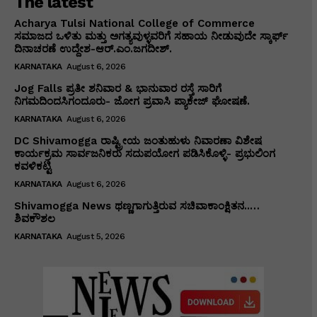
The latest
Acharya Tulsi National College of Commerce
ಸಮಾಜದ ಒಳಿತು ಮತ್ತು ಅಗತ್ಯವುಳ್ಳವರಿಗೆ ಸಹಾಯ ನೀಡುವುದೇ ಸ್ಕಾರ್ಫ್
ದಿನಾಚರಣೆ ಉದ್ದೇಶ-ಆರ್.ಎಂ.ಜಗದೀಶ್.
KARNATAKA
August 6, 2026
Jog Falls ಪ್ರತೀ ಶನಿವಾರ & ಭಾನುವಾರ ರಸ್ತೆ ಸಾರಿಗೆ
ನಿಗಮದಿಂದಸಿಗಂದೂರು- ಜೋಗ ಪ್ರವಾಸಿ ಪ್ಯಾಕೇಜ್ ಘೋಷಣೆ.
KARNATAKA
August 6, 2026
DC Shivamogga ರಾಷ್ಟ್ರೀಯ ಜಂತುಹುಳು ನಿವಾರಣಾ ವಿಶೇಷ
ಕಾರ್ಯಕ್ರಮ ಸಾರ್ವಜನಿಕರು ಸದುಪಯೋಗ ಪಡಿಸಿಕೊಳ್ಳಿ- ಪ್ರಭುಲಿಂಗ
ಕವಳಿಕಟ್ಟಿ
KARNATAKA
August 6, 2026
Shivamogga News ಥಣ್ಣಗಾಗುತ್ತಿರುವ ಸಚಿವಾಕಾಂಕ್ಷಿತನ..…
ಶಿವಕೌಶಲ
KARNATAKA
August 5, 2026