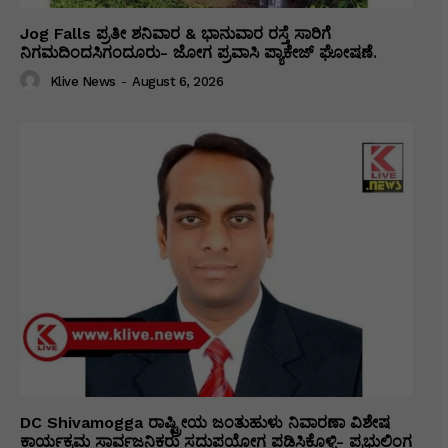
Jog Falls ಪ್ರತೀ ಶನಿವಾರ & ಭಾನುವಾರ ರಸ್ತೆ ಸಾರಿಗೆ
ನಿಗಮದಿಂದಸಿಗಂದೂರು- ಜೋಗ ಪ್ರವಾಸಿ ಪ್ಯಾಕೇಜ್ ಘೋಷಣೆ.
Klive News
-
August 6, 2026
DC Shivamogga ರಾಷ್ಟ್ರೀಯ ಜಂತುಹುಳು ನಿವಾರಣಾ ವಿಶೇಷ
ಕಾರ್ಯಕ್ರಮ ಸಾರ್ವಜನಿಕರು ಸದುಪಯೋಗ ಪಡಿಸಿಕೊಳ್ಳಿ- ಪ್ರಭುಲಿಂಗ