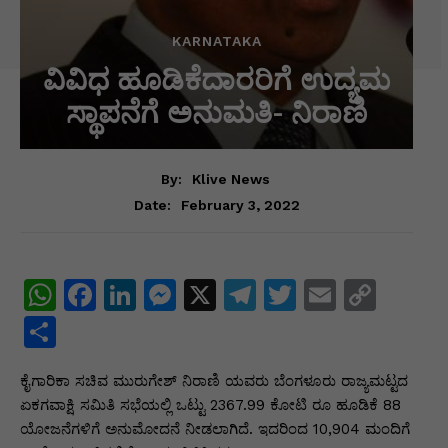
KARNATAKA
ವಿವಿಧ ಹೂಡಿಕೆದಾರರಿಗೆ ಉದ್ಯಮ
ಸ್ಥಾಪನೆಗೆ ಅನುಮತಿ- ನಿರಾಣಿ
By:
Klive News
February 3, 2022
Date:
W
F
Li
M
X
T
T
E
C
h
a
n
e
el
w
m
o
S
at
c
k
s
e
itt
ai
p
h
ಕೈಗಾರಿಕಾ ಸಚಿವ ಮುರುಗೇಶ್ ನಿರಾಣಿ ಯವರು ಬೆಂಗಳೂರು ರಾಜ್ಯಮಟ್ಟದ
s
e
e
s
gr
er
l
y
ar
ಏಕಗವಾಕ್ಷಿ ಸಮಿತಿ ಸಭೆಯಲ್ಲಿ ಒಟ್ಟು 2367.99 ಕೋಟಿ ರೂ ಹೂಡಿಕೆ 88
A
b
dI
e
a
Li
e
ಯೋಜನೆಗಳಿಗೆ ಅನುಮೋದನೆ ನೀಡಲಾಗಿದೆ. ಇದರಿಂದ 10,904 ಮಂದಿಗೆ