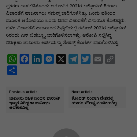
ಪ್ರಕರಣ ದಾಖಲಿಸಿಕೊಂಡು ಆರೋಪಿಗೆ 2021ರ ಅಕ್ಟೋಬರ್ 5ರಂದು
ವಿಚಾರಣೆಗೆ ಹಾಜರಾಗಲು ಸಮನ್ಸ್ ಜಾರಿಗೊಳಿಸಿತ್ತು. ಒಂದು ವಕೀಲರ
ಮೂಲಕ ಆರೋಪಿಯು ಒಂದು ದಿನದ ವಿಚಾರಣೆಗೆ ವಿನಾಯಿತಿ ಕೋರಿದ್ದರು.
ಬಳಿಕ ವಿಚಾರಣೆಗೆ ಹಾಜರಾಗದ ಹಿನ್ನೆಲೆಯಲ್ಲಿ ರಮೇಶ್ 2021ರ ಅಕ್ಟೋಬರ್
6ರಂದು ಎನ್ ಬಿಡಬ್ಲ್ಯೂ ಜಾರಿಗೊಳಿಸಲಾಗಿತ್ತು. ಆರೋಪಿ ಸಲ್ಲಿಸಿದ್ದ
ನಿರೀಕ್ಷಣಾ ಜಾಮೀನು ಅರ್ಜಿಯನ್ನು ಸೇಷನ್ಸ್ ಕೋರ್ಟ್ ವಜಾಗೊಳಿಸಿತ್ತು
W
F
Li
M
X
T
T
E
C
h
a
n
e
el
w
m
o
S
at
c
k
s
e
itt
ai
p
h
s
e
e
s
gr
er
l
y
ar
Previous article
Next article
A
b
dI
e
a
Li
e
ಜಾಮೀನು ರಹಿತ ಬಂಧನ ವಾರಂಟ್
ಕೋವಿಡ್ ನಿಂದಾಗಿ ದೇಶದಲ್ಲಿ
ಇದ್ದಾಗ ನಿರೀಕ್ಷಣಾ ಜಾಮೀನು
ಯಾರೂ ಸೌಲಭ್ಯ ವಂಚಿತರಾಗಿಲ್ಲ
p
o
n
n
m
n
ಅವಕಾಶವಿಲ್ಲ
p
o
g
k
k
er