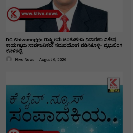
DC Shivamogga ರಾಷ್ಟ್ರೀಯ ಜಂತುಹುಳು ನಿವಾರಣಾ ವಿಶೇಷ
ಕಾರ್ಯಕ್ರಮ ಸಾರ್ವಜನಿಕರು ಸದುಪಯೋಗ ಪಡಿಸಿಕೊಳ್ಳಿ- ಪ್ರಭುಲಿಂಗ
ಕವಳಿಕಟ್ಟಿ
Klive News
-
August 6, 2026