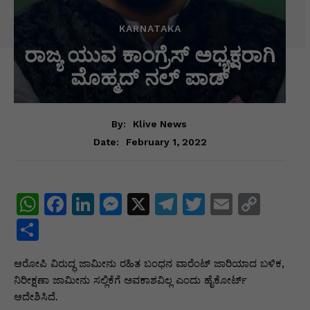
KARNATAKA
ರಾಜ್ಯ ಯುವ ಕಾಂಗ್ರೆಸ್ ಅಧ್ಯಕ್ಷರಾಗಿ
ಮೊಹ್ಮದ್ ನಲ್ ಪಾಡ್
By:
Klive News
February 1, 2022
Date:
W
F
Li
M
X
T
T
E
C
h
a
n
e
el
w
m
o
S
at
c
k
s
e
itt
ai
p
h
ಆರೋಪಿ ವಿರುದ್ಧ ಜಾಮೀನು ರಹಿತ ಬಂಧನ ವಾರೆಂಟ್ ಜಾರಿಯಾದ ಬಳಿಕ,
s
e
e
s
gr
er
l
y
ar
ನಿರೀಕ್ಷಣಾ ಜಾಮೀನು ಸಲ್ಲಿಕೆಗೆ ಅವಕಾಶವಿಲ್ಲ ಎಂದು ಹೈಕೋರ್ಟ್
A
b
dI
e
a
Li
e
ಆದೇಶಿಸಿದೆ.