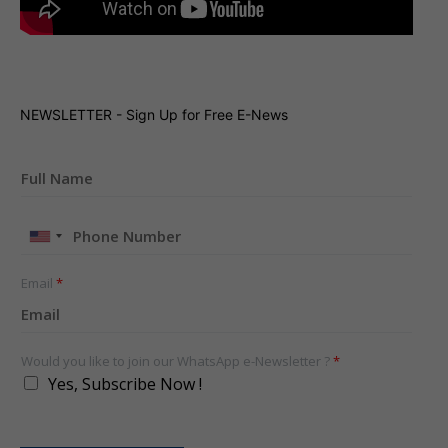
NEWSLETTER - Sign Up for Free E-News
United
States
+1
Email
*
Would you like to join our WhatsApp e-Newsletter ?
*
Yes, Subscribe Now !