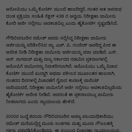
p
o
n
n
m
n
p
o
g
k
ಆರೋಪಿಯು ಒಮ್ಮೆ ಕೋರ್ಟ್ ಮುಂದೆ ಹಾಜರಿದ್ದರೆ, ನಂತರ ಆತ ಅಪರಾಧ
ದಂಡ ಪ್ರಕ್ರಿಯಾ ಸಂಹಿತೆ ಸೆಕ್ಷನ್ 438 ರ ಅನ್ವಯ ನಿರೀಕ್ಷಣಾ ಜಾಮೀನು
k
er
ಕೋರಿ ಅರ್ಜಿ ಸಲ್ಲಿಸಲು ಅವಕಾಶವಿಲ್ಲ ಎಂದು ಹೈಕೋರ್ಟ್ ಸ್ಪಷ್ಟಪಡಿಸಿದೆ.
ಗೌರಿಬಿದನೂರಿನ ರಮೇಶ್ ಅವರು ಸಲ್ಲಿಸಿದ್ದ ನಿರೀಕ್ಷಣಾ ಜಾಮೀನು
ಅರ್ಜಿಯನ್ನು ಪರಿಶೀಲಿಸಿದ ನ್ಯಾ. ಎಚ್. ಪಿ. ಸಂದೇಶ್ ಅವರಿದ್ದ ಪೀಠ ಈ
ಆದೇಶ ನೀಡಿ ನಿರೀಕ್ಷಣಾ ಜಾಮೀನು ಅರ್ಜಿಯನ್ನು ವಜಾ ಮಾಡಿದೆ. ಎಸ್.
ಆರ್. ನಾಗರಾಜ್ ಮತ್ತು ರಾಜ್ಯ ಸರ್ಕಾರದ ನಡುವಿನ ಪ್ರಕರಣಗಳಲ್ಲಿ
ಆರೋಪಿಗೆ ಜಾಮೀನನ್ನು ನಿರಾಕರಿಸಲಾಗಿದೆ. ಆರೋಪಿಯು ಒಮ್ಮೆ ವಿಚಾರ
ಕೋರ್ಟ್ ಮುಂದೆ ಖುದ್ದಾಗಿ ಅಥವಾ ವಕೀಲರ ಮುಖಾಂತರ ಹಾಜರಾಗಿ,
ನಂತರದ ದಿನಗಳಲ್ಲಿ ವಿಚಾರಣೆಗೆ ಗೈರಾದ ಕಾರಣಕ್ಕೆ ವಾರೆಂಟ್
ಜಾರಿಯಾದರೆ, ನಿರೀಕ್ಷಣಾ ಜಾಮೀನಿಗೆ ಅರ್ಜಿ ಸಲ್ಲಿಸಲು ಅವಕಾಶವಿಲ್ಲವೆಂದು
ಹೈಕೋರ್ಟ್ ಆದೇಶ ನೀಡಿದೆ. ಅದರಂತೆ ಈ ಪ್ರಕರಣದಲ್ಲೂ ಜಾಮೀನು
ನೀಡಲಾಗದು ಎಂದು ನ್ಯಾಯಾಲಯ ಹೇಳಿದೆ.
2020ರ ಜುಲೈ 8ರಂದು ಗೌರಿಬಿದನೂರಿನ ಅರಣ್ಯ ವಲಯಾಧಿಕಾರಿಯು
ರಮೇಶ್ ಮನೆಯಲ್ಲಿದ್ದ ಮೂರು ಉಡಗಳು ಮತ್ತು ಮೂರು ಗೌಜಲಹಕ್ಕಿ
ಗಳನ್ನು ವಶಪಡಿಸಿಕೊಂಡಿದ್ದರು. ಈ ಸಂಬಂಧ ವಿಚಾರಣಾ ನ್ಯಾಯಾಲಯವು,