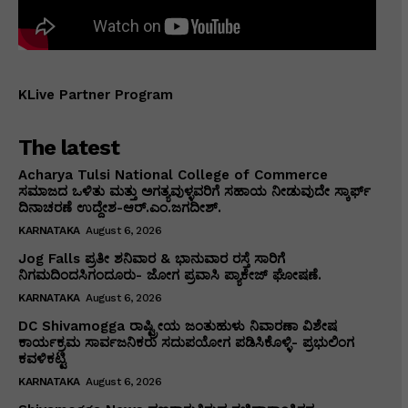
KLive Partner Program
The latest
Acharya Tulsi National College of Commerce
ಸಮಾಜದ ಒಳಿತು ಮತ್ತು ಅಗತ್ಯವುಳ್ಳವರಿಗೆ ಸಹಾಯ ನೀಡುವುದೇ ಸ್ಕಾರ್ಫ್
ದಿನಾಚರಣೆ ಉದ್ದೇಶ-ಆರ್.ಎಂ.ಜಗದೀಶ್.
KARNATAKA
August 6, 2026
Jog Falls ಪ್ರತೀ ಶನಿವಾರ & ಭಾನುವಾರ ರಸ್ತೆ ಸಾರಿಗೆ
ನಿಗಮದಿಂದಸಿಗಂದೂರು- ಜೋಗ ಪ್ರವಾಸಿ ಪ್ಯಾಕೇಜ್ ಘೋಷಣೆ.
KARNATAKA
August 6, 2026
DC Shivamogga ರಾಷ್ಟ್ರೀಯ ಜಂತುಹುಳು ನಿವಾರಣಾ ವಿಶೇಷ
ಕಾರ್ಯಕ್ರಮ ಸಾರ್ವಜನಿಕರು ಸದುಪಯೋಗ ಪಡಿಸಿಕೊಳ್ಳಿ- ಪ್ರಭುಲಿಂಗ
ಕವಳಿಕಟ್ಟಿ
KARNATAKA
August 6, 2026