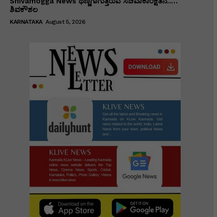
Shivamogga News ಥಣ್ಣಗಾಗುತ್ತಿರುವ ಸಚಿವಾಕಾಂಕ್ಷಿತನ..…
ಶಿವಕೌಶಲ
KARNATAKA
August 5, 2026