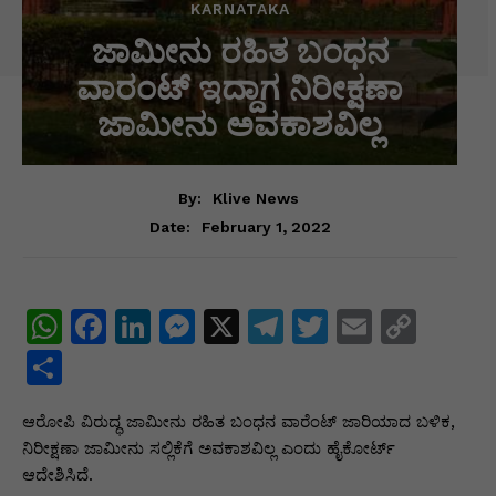
KARNATAKA
ಜಾಮೀನು ರಹಿತ ಬಂಧನ
ವಾರಂಟ್ ಇದ್ದಾಗ ನಿರೀಕ್ಷಣಾ
ಜಾಮೀನು ಅವಕಾಶವಿಲ್ಲ
By:
Klive News
February 1, 2022
Date:
W
F
Li
M
X
T
T
E
C
h
a
n
e
el
w
m
o
S
at
c
k
s
e
itt
ai
p
h
ಆರೋಪಿ ವಿರುದ್ಧ ಜಾಮೀನು ರಹಿತ ಬಂಧನ ವಾರೆಂಟ್ ಜಾರಿಯಾದ ಬಳಿಕ,
s
e
e
s
gr
er
l
y
ar
ನಿರೀಕ್ಷಣಾ ಜಾಮೀನು ಸಲ್ಲಿಕೆಗೆ ಅವಕಾಶವಿಲ್ಲ ಎಂದು ಹೈಕೋರ್ಟ್
A
b
dI
e
a
Li
e
ಆದೇಶಿಸಿದೆ.