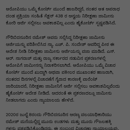
p
o
n
n
m
n
p
o
g
k
ಆರೋಪಿಯು ಒಮ್ಮೆ ಕೋರ್ಟ್ ಮುಂದೆ ಹಾಜರಿದ್ದರೆ, ನಂತರ ಆತ ಅಪರಾಧ
ದಂಡ ಪ್ರಕ್ರಿಯಾ ಸಂಹಿತೆ ಸೆಕ್ಷನ್ 438 ರ ಅನ್ವಯ ನಿರೀಕ್ಷಣಾ ಜಾಮೀನು
k
er
ಕೋರಿ ಅರ್ಜಿ ಸಲ್ಲಿಸಲು ಅವಕಾಶವಿಲ್ಲ ಎಂದು ಹೈಕೋರ್ಟ್ ಸ್ಪಷ್ಟಪಡಿಸಿದೆ.
ಗೌರಿಬಿದನೂರಿನ ರಮೇಶ್ ಅವರು ಸಲ್ಲಿಸಿದ್ದ ನಿರೀಕ್ಷಣಾ ಜಾಮೀನು
ಅರ್ಜಿಯನ್ನು ಪರಿಶೀಲಿಸಿದ ನ್ಯಾ. ಎಚ್. ಪಿ. ಸಂದೇಶ್ ಅವರಿದ್ದ ಪೀಠ ಈ
ಆದೇಶ ನೀಡಿ ನಿರೀಕ್ಷಣಾ ಜಾಮೀನು ಅರ್ಜಿಯನ್ನು ವಜಾ ಮಾಡಿದೆ. ಎಸ್.
ಆರ್. ನಾಗರಾಜ್ ಮತ್ತು ರಾಜ್ಯ ಸರ್ಕಾರದ ನಡುವಿನ ಪ್ರಕರಣಗಳಲ್ಲಿ
ಆರೋಪಿಗೆ ಜಾಮೀನನ್ನು ನಿರಾಕರಿಸಲಾಗಿದೆ. ಆರೋಪಿಯು ಒಮ್ಮೆ ವಿಚಾರ
ಕೋರ್ಟ್ ಮುಂದೆ ಖುದ್ದಾಗಿ ಅಥವಾ ವಕೀಲರ ಮುಖಾಂತರ ಹಾಜರಾಗಿ,
ನಂತರದ ದಿನಗಳಲ್ಲಿ ವಿಚಾರಣೆಗೆ ಗೈರಾದ ಕಾರಣಕ್ಕೆ ವಾರೆಂಟ್
ಜಾರಿಯಾದರೆ, ನಿರೀಕ್ಷಣಾ ಜಾಮೀನಿಗೆ ಅರ್ಜಿ ಸಲ್ಲಿಸಲು ಅವಕಾಶವಿಲ್ಲವೆಂದು
ಹೈಕೋರ್ಟ್ ಆದೇಶ ನೀಡಿದೆ. ಅದರಂತೆ ಈ ಪ್ರಕರಣದಲ್ಲೂ ಜಾಮೀನು
ನೀಡಲಾಗದು ಎಂದು ನ್ಯಾಯಾಲಯ ಹೇಳಿದೆ.
2020ರ ಜುಲೈ 8ರಂದು ಗೌರಿಬಿದನೂರಿನ ಅರಣ್ಯ ವಲಯಾಧಿಕಾರಿಯು
ರಮೇಶ್ ಮನೆಯಲ್ಲಿದ್ದ ಮೂರು ಉಡಗಳು ಮತ್ತು ಮೂರು ಗೌಜಲಹಕ್ಕಿ
ಗಳನ್ನು ವಶಪಡಿಸಿಕೊಂಡಿದ್ದರು. ಈ ಸಂಬಂಧ ವಿಚಾರಣಾ ನ್ಯಾಯಾಲಯವು,