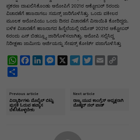
ಪ್ರಕರಣ ದಾಖಲಿಸಿಕೊಂಡು ಆರೋಪಿಗೆ 2021ರ ಅಕ್ಟೋಬರ್ 5ರಂದು
ವಿಚಾರಣೆಗೆ ಹಾಜರಾಗಲು ಸಮನ್ಸ್ ಜಾರಿಗೊಳಿಸಿತ್ತು. ಒಂದು ವಕೀಲರ
ಮೂಲಕ ಆರೋಪಿಯು ಒಂದು ದಿನದ ವಿಚಾರಣೆಗೆ ವಿನಾಯಿತಿ ಕೋರಿದ್ದರು.
ಬಳಿಕ ವಿಚಾರಣೆಗೆ ಹಾಜರಾಗದ ಹಿನ್ನೆಲೆಯಲ್ಲಿ ರಮೇಶ್ 2021ರ ಅಕ್ಟೋಬರ್
6ರಂದು ಎನ್ ಬಿಡಬ್ಲ್ಯೂ ಜಾರಿಗೊಳಿಸಲಾಗಿತ್ತು. ಆರೋಪಿ ಸಲ್ಲಿಸಿದ್ದ
ನಿರೀಕ್ಷಣಾ ಜಾಮೀನು ಅರ್ಜಿಯನ್ನು ಸೇಷನ್ಸ್ ಕೋರ್ಟ್ ವಜಾಗೊಳಿಸಿತ್ತು
W
F
Li
M
X
T
T
E
C
h
a
n
e
el
w
m
o
S
at
c
k
s
e
itt
ai
p
h
s
e
e
s
gr
er
l
y
ar
Previous article
Next article
A
b
dI
e
a
Li
e
ವಿದ್ಯಾರ್ಥಿಗಳು ಮೊಬೈಲ್ ಬಿಟ್ಟು
ರಾಜ್ಯ ಯುವ ಕಾಂಗ್ರೆಸ್ ಅಧ್ಯಕ್ಷರಾಗಿ
ಪುಸ್ತಕ ಓದುವ ಹವ್ಯಾಸ
ಮೊಹ್ಮದ್ ನಲ್ ಪಾಡ್
p
o
n
n
m
n
ಬೆಳೆಸಿಕೊಳ್ಳಬೇಕು
p
o
g
k
k
er