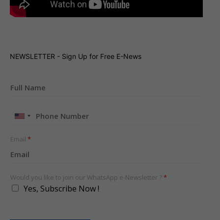
NEWSLETTER - Sign Up for Free E-News
United
States
+1
Email
*
Would you like to join our WhatsApp e-Newsletter ?
*
Yes, Subscribe Now !