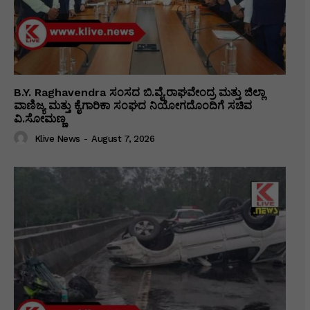
B.Y. Raghavendra ಸಂಸದ ಬಿ.ವೈ.ರಾಘವೇಂದ್ರ ಮತ್ತು ಜಿಲ್ಲಾ
ವಾಣಿಜ್ಯ ಮತ್ತು ಕೈಗಾರಿಕಾ ಸಂಘದ ನಿಯೋಗದೊಂದಿಗೆ ಸಚಿವ
ವಿ‌.ಸೋಮಣ್ಣ
Klive News
-
August 7, 2026