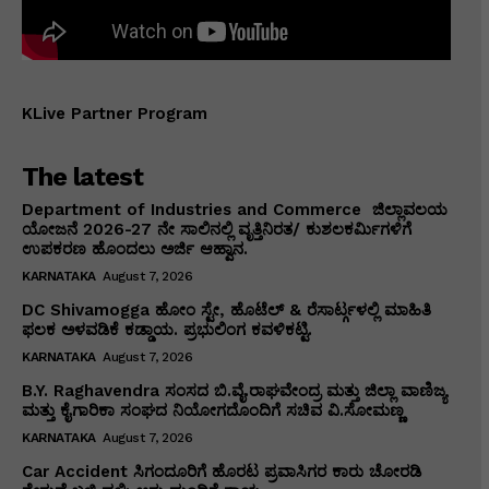
KLive Partner Program
The latest
Department of Industries and Commerce ಜಿಲ್ಲಾವಲಯ
ಯೋಜನೆ 2026-27 ನೇ ಸಾಲಿನಲ್ಲಿ ವೃತ್ತಿನಿರತ/ ಕುಶಲಕರ್ಮಿಗಳಿಗೆ
ಉಪಕರಣ ಹೊಂದಲು ಅರ್ಜಿ ಆಹ್ವಾನ.
KARNATAKA
August 7, 2026
DC Shivamogga ಹೋಂ ಸ್ಟೇ, ಹೊಟೆಲ್ & ರೆಸಾರ್ಟ್ಗಳಲ್ಲಿ ಮಾಹಿತಿ
ಫಲಕ ಅಳವಡಿಕೆ ಕಡ್ಡಾಯ. ಪ್ರಭುಲಿಂಗ ಕವಳಿಕಟ್ಟಿ.
KARNATAKA
August 7, 2026
B.Y. Raghavendra ಸಂಸದ ಬಿ.ವೈ.ರಾಘವೇಂದ್ರ ಮತ್ತು ಜಿಲ್ಲಾ ವಾಣಿಜ್ಯ
ಮತ್ತು ಕೈಗಾರಿಕಾ ಸಂಘದ ನಿಯೋಗದೊಂದಿಗೆ ಸಚಿವ ವಿ‌.ಸೋಮಣ್ಣ
KARNATAKA
August 7, 2026
Car Accident ಸಿಗಂದೂರಿಗೆ ಹೊರಟ ಪ್ರವಾಸಿಗರ ಕಾರು ಚೋರಡಿ