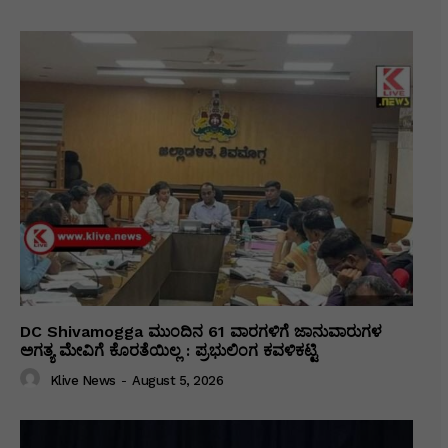
DC Shivamogga ಮುಂದಿನ 61 ವಾರಗಳಿಗೆ ಜಾನುವಾರುಗಳ
ಅಗತ್ಯ ಮೇವಿಗೆ ಕೊರತೆಯಿಲ್ಲ : ಪ್ರಭುಲಿಂಗ ಕವಳಿಕಟ್ಟಿ
Klive News
-
August 5, 2026