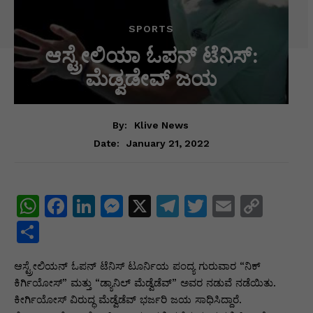
SPORTS
ಆಸ್ಟ್ರೇಲಿಯಾ ಓಪನ್ ಟೆನಿಸ್:
ಮೆಡ್ವಡೇವ್ ಜಯ
By:
Klive News
January 21, 2022
Date:
W
F
Li
M
X
T
T
E
C
h
a
n
e
el
w
m
o
S
at
c
k
s
e
itt
ai
p
h
ಆಸ್ಟ್ರೇಲಿಯನ್ ಓಪನ್ ಟೆನಿಸ್ ಟೂರ್ನಿಯ ಪಂದ್ಯ ಗುರುವಾರ “ನಿಕ್
s
e
e
s
gr
er
l
y
ar
ಕಿರ್ಗಿಯೋಸ್” ಮತ್ತು “ಡ್ಯಾನಿಲ್ ಮೆಡ್ವೆಡೆವ್” ಅವರ ನಡುವೆ ನಡೆಯಿತು.
A
b
dI
e
a
Li
e
ಕೀರ್ಗಿಯೋಸ್ ವಿರುದ್ಧ ಮೆಡ್ವೆಡೆವ್ ಭರ್ಜರಿ ಜಯ ಸಾಧಿಸಿದ್ದಾರೆ.