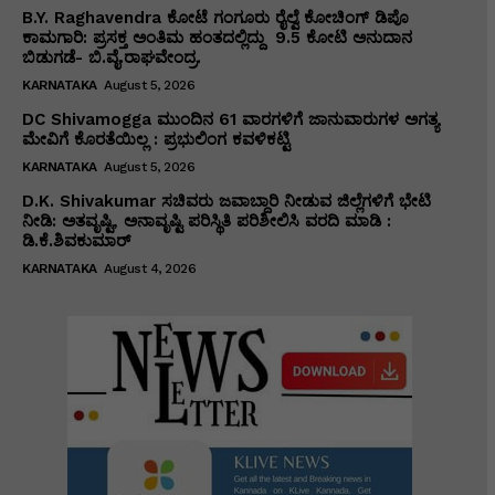
B.Y. Raghavendra ಕೋಟೆ ಗಂಗೂರು ರೈಲ್ವೆ ಕೋಚಿಂಗ್ ಡಿಪೊ
ಕಾಮಗಾರಿ: ಪ್ರಸಕ್ತ ಅಂತಿಮ ಹಂತದಲ್ಲಿದ್ದು ₹ 9.5 ಕೋಟಿ ಅನುದಾನ
ಬಿಡುಗಡೆ- ಬಿ.ವೈ.ರಾಘವೇಂದ್ರ.
KARNATAKA
August 5, 2026
DC Shivamogga ಮುಂದಿನ 61 ವಾರಗಳಿಗೆ ಜಾನುವಾರುಗಳ ಅಗತ್ಯ
ಮೇವಿಗೆ ಕೊರತೆಯಿಲ್ಲ : ಪ್ರಭುಲಿಂಗ ಕವಳಿಕಟ್ಟಿ
KARNATAKA
August 5, 2026
D.K. Shivakumar ಸಚಿವರು ಜವಾಬ್ದಾರಿ ನೀಡುವ ಜಿಲ್ಲೆಗಳಿಗೆ ಭೇಟಿ
ನೀಡಿ: ಅತವೃಷ್ಟಿ, ಅನಾವೃಷ್ಟಿ ಪರಿಸ್ಥಿತಿ ಪರಿಶೀಲಿಸಿ ವರದಿ ಮಾಡಿ :
ಡಿ.ಕೆ.ಶಿವಕುಮಾರ್
KARNATAKA
August 4, 2026