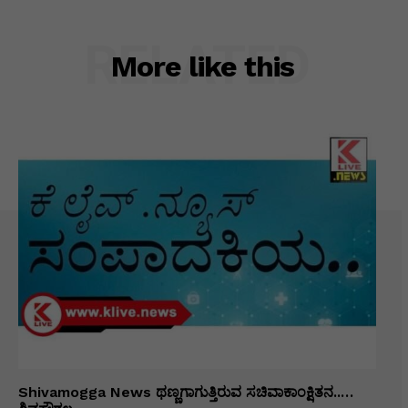
RELATED
More like this
Shivamogga News ಥಣ್ಣಗಾಗುತ್ತಿರುವ ಸಚಿವಾಕಾಂಕ್ಷಿತನ..…