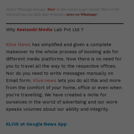
Send a Whatsapp message
‘
Start
‘
to this contact to get started. That’s it! We
will send you your daily dose of positive
news on Whatsapp
!
Why
Keelambi Media
Lab Pvt Ltd ?
Klive News
has simplified and given a complete
makeover to the whole process of booking ads for
different media platforms. Now there is no need for
you to travel all the way to the respective offices.
Nor do you need to write messages manually on
Email form.
Klive.news
lets you do all this and more
from the comfort of your home, office or even when
you’re travelling. We have created a niche for
ourselves in the world of advertising and our work
speaks volumes about our ability and integrity.
KLIVE at Google News App