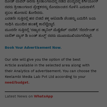
p
o
n
n
m
n
ರೋಡ್ ಲಾವೆರ್ ಅರೆನಾ ಕ್ರೀಡಾಂಗಣದಲ್ಲಿ ನಡೆದ ಪಂದ್ಯದಲ್ಲಿ ಕಿರ್ಗಿಯೋಸ್
ರವರು ಕ್ರೀಡಾಂಗಣದ ಪ್ರೇಕ್ಷಕರನ್ನು ರೋಮಾಂಚನ ಗೊಳಿಸಿ ಎದುರಾಳಿಗೆ
p
o
g
k
ಪ್ರಬಲ ಹೋರಾಟ ತೋರಿದರು.
k
er
ಎರಡನೇ ಸುತ್ತಿನಲ್ಲಿ ಹಠ ಬಿಡದೆ ತಕ್ಕ ಆಟವಾಡಿ ಚೆಂಡನ್ನು ಎದುರಿಸಿ ಜಯ
ಸಾಧಿಸಿ ಮುಂದಿನ ಹಂತಕ್ಕೆ ಕಾಲಿಟ್ಟಿದ್ದಾರೆ.
ಮೂರನೇ ಸುತ್ತಿನಲ್ಲಿ ‘ರಷ್ಯಾದ ಡ್ಯಾನಿಲ್ ಮೆಡ್ವೆಡೆವ್’ ರವರಿಗೆ ‘ನೆದರ್ಲೆಂಡ್ ನ
ಬಾಟಿಕ್ ವ್ಯಾನ್ ಡಿ ಜಂಡ್ ಶುಲ್ಫ್’ ರವರು ಮುಖಾಮುಖಿಯಾಗಲಿದ್ದಾರೆ.
Book Your Advertisement Now.
Our site will give you the option of the best
Article available in the selected area along with
their Analytics of advertisement. You can choose the
Keelambi Media Lab Pvt Ltd according to your
need/budget.
Latest News on
WhatsApp