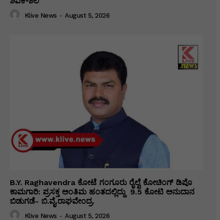
ಶಿವಕೌಶಲ
Klive News
-
August 5, 2026
B.Y. Raghavendra ಕೋಟೆ ಗಂಗೂರು ರೈಲ್ವೆ ಕೋಚಿಂಗ್ ಡಿಪೊ
ಕಾಮಗಾರಿ: ಪ್ರಸಕ್ತ ಅಂತಿಮ ಹಂತದಲ್ಲಿದ್ದು ₹ 9.5 ಕೋಟಿ ಅನುದಾನ
ಬಿಡುಗಡೆ- ಬಿ.ವೈ.ರಾಘವೇಂದ್ರ.
Klive News
-
August 5, 2026