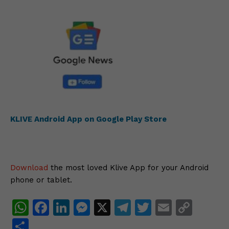
KLIVE Android App on Google Play Store
Download
the most loved Klive App for your Android
phone or tablet.
W
F
Li
M
X
T
T
E
C
h
a
n
e
el
w
m
o
S