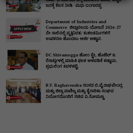
ಜನಕ್ಕೆ ಕೆಲಸ ನೀಡಿ- ಮಧು ಬಂಗಾರಪ್ಪ
Department of Industries and
Commerce ಜಿಲ್ಲಾವಲಯ ಯೋಜನೆ 2026-27
ನೇ ಸಾಲಿನಲ್ಲಿ ವೃತ್ತಿನಿರತ/ ಕುಶಲಕರ್ಮಿಗಳಿಗೆ
ಉಪಕರಣ ಹೊಂದಲು ಅರ್ಜಿ ಆಹ್ವಾನ.
DC Shivamogga ಹೋಂ ಸ್ಟೇ, ಹೊಟೆಲ್ &
ರೆಸಾರ್ಟ್ಗಳಲ್ಲಿ ಮಾಹಿತಿ ಫಲಕ ಅಳವಡಿಕೆ ಕಡ್ಡಾಯ.
ಪ್ರಭುಲಿಂಗ ಕವಳಿಕಟ್ಟಿ.
B.Y. Raghavendra ಸಂಸದ ಬಿ.ವೈ.ರಾಘವೇಂದ್ರ
ಮತ್ತು ಜಿಲ್ಲಾ ವಾಣಿಜ್ಯ ಮತ್ತು ಕೈಗಾರಿಕಾ ಸಂಘದ
ನಿಯೋಗದೊಂದಿಗೆ ಸಚಿವ ವಿ‌.ಸೋಮಣ್ಣ