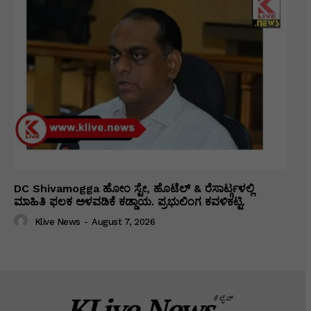
DC Shivamogga ಹೋಂ ಸ್ಟೇ, ಹೊಟೆಲ್ & ರೆಸಾರ್ಟ್ಗಳಲ್ಲಿ
ಮಾಹಿತಿ ಫಲಕ ಅಳವಡಿಕೆ ಕಡ್ಡಾಯ. ಪ್ರಭುಲಿಂಗ ಕವಳಿಕಟ್ಟಿ.
Klive News
-
August 7, 2026
KLive.News
ಕೆಲೈವ್