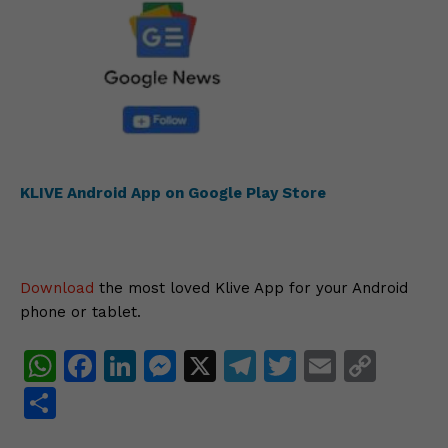
KLIVE Android App on Google Play Store
Download
the most loved Klive App for your Android
phone or tablet.
W
F
Li
M
X
T
T
E
C
h
a
n
e
el
w
m
o
S
at
c
k
s
e
itt
ai
p
h