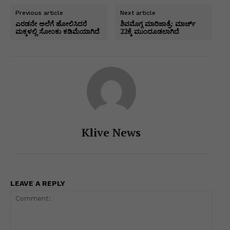
s
e
e
s
gr
er
l
y
ar
Previous article
Next article
A
b
dI
e
a
Li
e
ಎರಡನೇ ಅಲೆಗೆ ಹೋಲಿಸಿದರೆ
ಶಿವಮೊಗ್ಗ ಮಾರಿಜಾತ್ರೆ: ಮಾರ್ಚ್
ಮಕ್ಕಳಲ್ಲಿ ಸೋಂಕು ಕಡಿಮೆಯಾಗಿದೆ
22ಕ್ಕೆ ಮುಂದೂಡಲಾಗಿದೆ
p
o
n
n
m
n
p
o
g
k
k
er
Klive News
LEAVE A REPLY