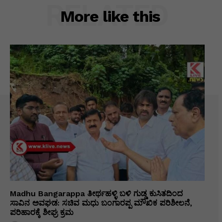
RELATED
More like this
Madhu Bangarappa ತೀರ್ಥಹಳ್ಳಿ ಬಳಿ ಗುಡ್ಡ ಕುಸಿತದಿಂದ
ಸಾವಿನ ಅವಘಡ: ಸಚಿವ ಮಧು ಬಂಗಾರಪ್ಪ ಮೌಖಿಕ ಪರಿಶೀಲನೆ,
ಪರಿಹಾರಕ್ಕೆ ಶೀಘ್ರ ಕ್ರಮ