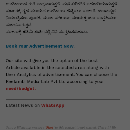
ಉಳಿತಾಯದ ಗುರಿ ಸಾಧ್ಯವಾಗುತ್ತದೆ. ಮನೆ ಖರೀದಿಗೆ ಸಹಕಾರಿಯಾಗುತ್ತದೆ.
ಸರ್ಕಾರಕ್ಕೆ ಗೃಹ ವಲಯದ ಉಳಿತಾಯ ಹೆಚ್ಚಿಸಲು ಸರಕಾರಿ. ಹಣದುಬ್ಬರ
ನಿಯಂತ್ರಿಸಲು ಪೂರಕ. ಮೂಲ ಸೌಕರ್ಯ ವಲಯಕ್ಕೆ ಹಣ ಸಂಗ್ರಹಿಸಲು
ಸುಲಭವಾಗುತ್ತದೆ.
ಸರಕಾರಕ್ಕೆ ಕಡಿಮೆ ಖರ್ಚಿನಲ್ಲಿ ನಿಧಿ ಸಂಗ್ರಹಿಸಬಹುದು.
Book Your Advertisement Now.
Our site will give you the option of the best
Article available in the selected area along with
their Analytics of advertisement. You can choose the
Keelambi Media Lab Pvt Ltd according to your
need/budget.
Latest News on
WhatsApp
Send a Whatsapp message
‘
Start
‘
to this contact to get started. That’s it! We