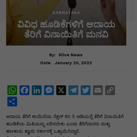
KARNATAKA
ವಿವಿಧ ಹೂಡಿಕೆಗಳಿಗೆ ಆದಾಯ
ತೆರಿಗೆ ವಿನಾಯಿತಿಗೆ ಮನವಿ
By:
Klive News
January 20, 2022
Date:
W
F
Li
M
X
T
T
E
C
h
a
n
e
el
w
m
o
S
at
c
k
s
e
itt
ai
p
h
ಆದಾಯ ತೆರಿಗೆ ಕಾಯಿದೆಯ ಸೆಕ್ಷನ್ 80 ಸಿ ಅಡಿಯಲ್ಲಿ ತೆರಿಗೆ ವಿನಾಯಿತಿಗೆ
s
e
e
s
gr
er
l
y
ar
ಹೂಡಿಕೆಯ ಮಿತಿಯನ್ನು ಏರಿಸಬೇಕು ಎಂದು ತೆರಿಗೆದಾರರು ಮತ್ತು
A
b
dI
e
a
Li
e
ಹಣಕಾಸು ತಜ್ಞರು ಸರ್ಕಾರಕ್ಕೆ ಒತ್ತಾಯಿಸಿದ್ದಾರೆ.