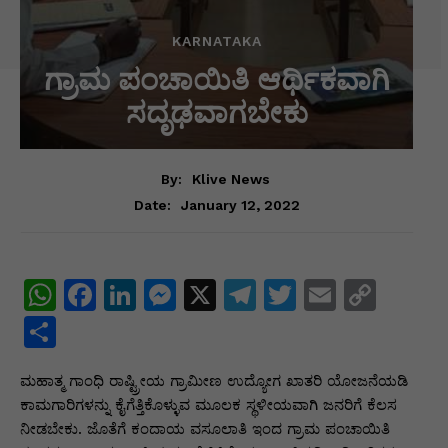
KARNATAKA
ಗ್ರಾಮ ಪಂಚಾಯಿತಿ ಆರ್ಥಿಕವಾಗಿ
ಸದೃಢವಾಗಬೇಕು
By:
Klive News
January 12, 2022
Date:
W
F
Li
M
X
T
T
E
C
h
a
n
e
el
w
m
o
S
at
c
k
s
e
itt
ai
p
h
ಮಹಾತ್ಮ ಗಾಂಧಿ ರಾಷ್ಟ್ರೀಯ ಗ್ರಾಮೀಣ ಉದ್ಯೋಗ ಖಾತರಿ ಯೋಜನೆಯಡಿ
s
e
e
s
gr
er
l
y
ar
ಕಾಮಗಾರಿಗಳನ್ನು ಕೈಗೆತ್ತಿಕೊಳ್ಳುವ ಮೂಲಕ ಸ್ಥಳೀಯವಾಗಿ ಜನರಿಗೆ ಕೆಲಸ
A
b
dI
e
a
Li
e
ನೀಡಬೇಕು. ಜೊತೆಗೆ ಕಂದಾಯ ವಸೂಲಾತಿ ಇಂದ ಗ್ರಾಮ ಪಂಚಾಯಿತಿ