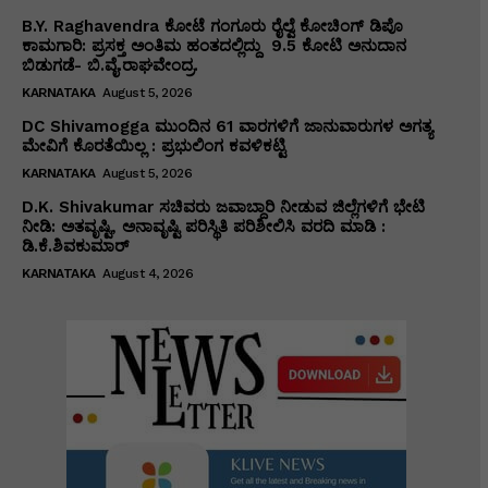
B.Y. Raghavendra ಕೋಟೆ ಗಂಗೂರು ರೈಲ್ವೆ ಕೋಚಿಂಗ್ ಡಿಪೊ
ಕಾಮಗಾರಿ: ಪ್ರಸಕ್ತ ಅಂತಿಮ ಹಂತದಲ್ಲಿದ್ದು ₹ 9.5 ಕೋಟಿ ಅನುದಾನ
ಬಿಡುಗಡೆ- ಬಿ.ವೈ.ರಾಘವೇಂದ್ರ.
KARNATAKA
August 5, 2026
DC Shivamogga ಮುಂದಿನ 61 ವಾರಗಳಿಗೆ ಜಾನುವಾರುಗಳ ಅಗತ್ಯ
ಮೇವಿಗೆ ಕೊರತೆಯಿಲ್ಲ : ಪ್ರಭುಲಿಂಗ ಕವಳಿಕಟ್ಟಿ
KARNATAKA
August 5, 2026
D.K. Shivakumar ಸಚಿವರು ಜವಾಬ್ದಾರಿ ನೀಡುವ ಜಿಲ್ಲೆಗಳಿಗೆ ಭೇಟಿ
ನೀಡಿ: ಅತವೃಷ್ಟಿ, ಅನಾವೃಷ್ಟಿ ಪರಿಸ್ಥಿತಿ ಪರಿಶೀಲಿಸಿ ವರದಿ ಮಾಡಿ :
ಡಿ.ಕೆ.ಶಿವಕುಮಾರ್
KARNATAKA
August 4, 2026