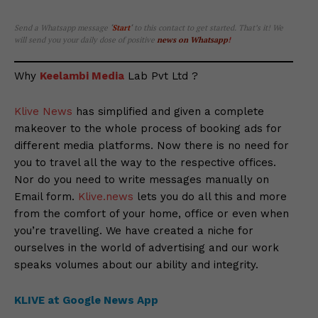
Send a Whatsapp message
‘
Start
‘
to this contact to get started. That’s it! We
will send you your daily dose of positive
news on Whatsapp
!
Why
Keelambi Media
Lab Pvt Ltd ?
Klive News
has simplified and given a complete
makeover to the whole process of booking ads for
different media platforms. Now there is no need for
you to travel all the way to the respective offices.
Nor do you need to write messages manually on
Email form.
Klive.news
lets you do all this and more
from the comfort of your home, office or even when
you’re travelling. We have created a niche for
ourselves in the world of advertising and our work
speaks volumes about our ability and integrity.
KLIVE at Google News App