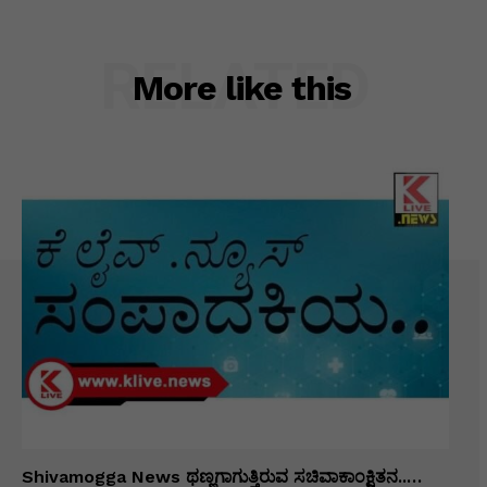
RELATED
More like this
Shivamogga News ಥಣ್ಣಗಾಗುತ್ತಿರುವ ಸಚಿವಾಕಾಂಕ್ಷಿತನ..…