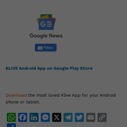
KLIVE Android App on Google Play Store
Download
the most loved Klive App for your Android
phone or tablet.
W
F
Li
M
X
T
T
E
C
h
a
n
e
el
w
m
o