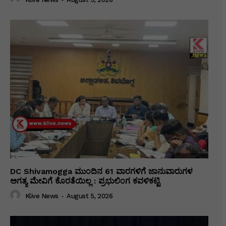
DC Shivamogga ಮುಂದಿನ 61 ವಾರಗಳಿಗೆ ಜಾನುವಾರುಗಳ
ಅಗತ್ಯ ಮೇವಿಗೆ ಕೊರತೆಯಿಲ್ಲ : ಪ್ರಭುಲಿಂಗ ಕವಳಿಕಟ್ಟಿ
Klive News
-
August 5, 2026