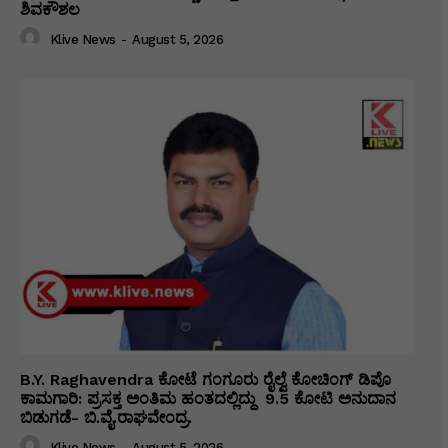
ಶಿವಕೌಶಲ
Klive News
-
August 5, 2026
B.Y. Raghavendra ಕೋಟೆ ಗಂಗೂರು ರೈಲ್ವೆ ಕೋಚಿಂಗ್ ಡಿಪೊ
ಕಾಮಗಾರಿ: ಪ್ರಸಕ್ತ ಅಂತಿಮ ಹಂತದಲ್ಲಿದ್ದು ₹ 9.5 ಕೋಟಿ ಅನುದಾನ
ಬಿಡುಗಡೆ- ಬಿ.ವೈ.ರಾಘವೇಂದ್ರ.
Klive News
-
August 5, 2026