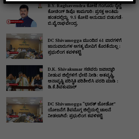
B.Y. Raghavendra ಕೋಟೆ ಗಂಗೂರು ರೈಲ್ವೆ
ಕೋಚಿಂಗ್ ಡಿಪೊ ಕಾಮಗಾರಿ: ಪ್ರಸಕ್ತ ಅಂತಿಮ
ಹಂತದಲ್ಲಿದ್ದು ₹ 9.5 ಕೋಟಿ ಅನುದಾನ ಬಿಡುಗಡೆ-
ಬಿ.ವೈ.ರಾಘವೇಂದ್ರ.
DC Shivamogga ಮುಂದಿನ 61 ವಾರಗಳಿಗೆ
ಜಾನುವಾರುಗಳ ಅಗತ್ಯ ಮೇವಿಗೆ ಕೊರತೆಯಿಲ್ಲ :
ಪ್ರಭುಲಿಂಗ ಕವಳಿಕಟ್ಟಿ
D.K. Shivakumar ಸಚಿವರು ಜವಾಬ್ದಾರಿ
ನೀಡುವ ಜಿಲ್ಲೆಗಳಿಗೆ ಭೇಟಿ ನೀಡಿ: ಅತವೃಷ್ಟಿ,
ಅನಾವೃಷ್ಟಿ ಪರಿಸ್ಥಿತಿ ಪರಿಶೀಲಿಸಿ ವರದಿ ಮಾಡಿ :
ಡಿ.ಕೆ.ಶಿವಕುಮಾರ್
DC Shivamogga “ಭಾರತ್ ಜೋಡೋ”
ಯೋಜನೆಗೆ ಶಿವಮೊಗ್ಗ ಜಿಲ್ಲೆಯಲ್ಲಿ ಚಾಲನೆ
ನೀಡಲಾಗಿದೆ: ಪ್ರಭುಲಿಂಗ ಕವಳಿಕಟ್ಟಿ