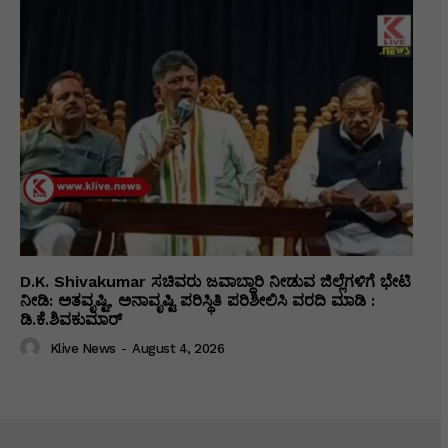
D.K. Shivakumar ಸಚಿವರು ಜವಾಬ್ದಾರಿ ನೀಡುವ ಜಿಲ್ಲೆಗಳಿಗೆ ಭೇಟಿ
ನೀಡಿ: ಅತವೃಷ್ಟಿ, ಅನಾವೃಷ್ಟಿ ಪರಿಸ್ಥಿತಿ ಪರಿಶೀಲಿಸಿ ವರದಿ ಮಾಡಿ :
ಡಿ.ಕೆ.ಶಿವಕುಮಾರ್
Klive News
-
August 4, 2026