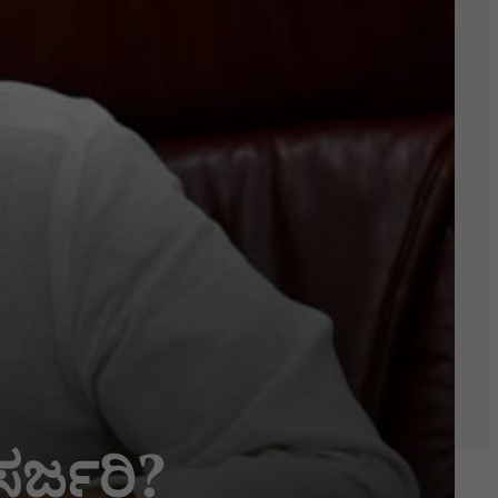
ಸರ್ಜರಿ?