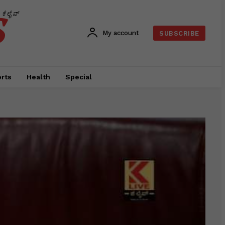
s
ಕೆಲೈವ್
My account
SUBSCRIBE
rts
Health
Special