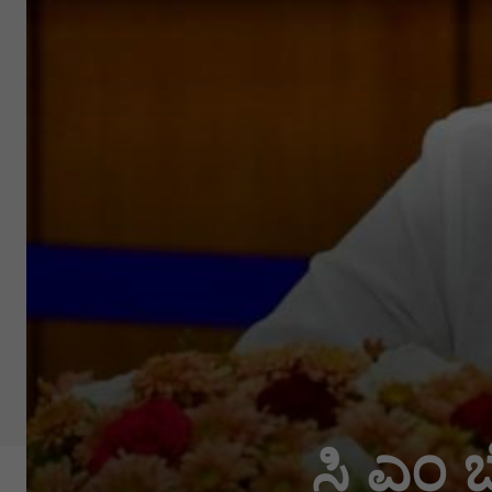
ಸಿ ಎಂ 