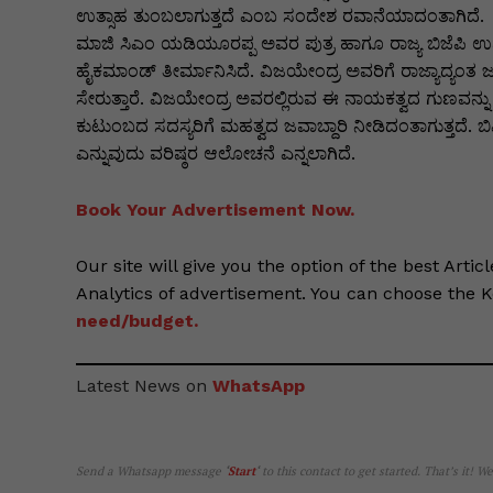
k
er
ಉತ್ಸಾಹ ತುಂಬಲಾಗುತ್ತದೆ ಎಂಬ ಸಂದೇಶ ರವಾನೆಯಾದಂತಾಗಿದೆ.
ಮಾಜಿ ಸಿಎಂ ಯಡಿಯೂರಪ್ಪ ಅವರ ಪುತ್ರ ಹಾಗೂ ರಾಜ್ಯ ಬಿಜೆಪಿ ಉಪಾಧ
ಹೈಕಮಾಂಡ್ ತೀರ್ಮಾನಿಸಿದೆ. ವಿಜಯೇಂದ್ರ ಅವರಿಗೆ ರಾಜ್ಯಾದ್ಯಂತ ಜ
ಸೇರುತ್ತಾರೆ. ವಿಜಯೇಂದ್ರ ಅವರಲ್ಲಿರುವ ಈ ನಾಯಕತ್ವದ ಗುಣವನ್ನು
ಕುಟುಂಬದ ಸದಸ್ಯರಿಗೆ ಮಹತ್ವದ ಜವಾಬ್ದಾರಿ ನೀಡಿದಂತಾಗುತ್ತದೆ.
ಎನ್ನುವುದು ವರಿಷ್ಠರ ಆಲೋಚನೆ ಎನ್ನಲಾಗಿದೆ.
Book Your Advertisement Now.
Our site will give you the option of the best Artic
Analytics of advertisement. You can choose the 
need/budget.
Latest News on
WhatsApp
Send a Whatsapp message
‘
Start
‘
to this contact to get started. That’s it! W