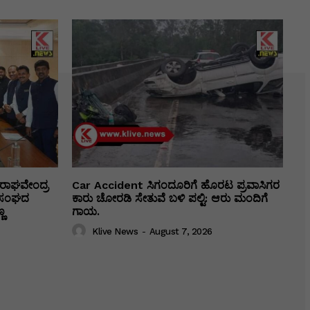
ರಾಘವೇಂದ್ರ
Car Accident ಸಿಗಂದೂರಿಗೆ ಹೊರಟ ಪ್ರವಾಸಿಗರ
ಕಾ ಸಂಘದ
ಕಾರು ಚೋರಡಿ ಸೇತುವೆ ಬಳಿ ಪಲ್ಟಿ: ಆರು ಮಂದಿಗೆ
ಣ
ಗಾಯ.
Klive News
-
August 7, 2026