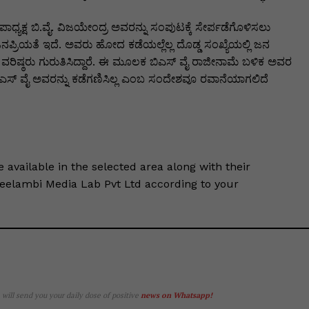
್ಯಕ್ಷ ಬಿ.ವೈ. ವಿಜಯೇಂದ್ರ ಅವರನ್ನು ಸಂಪುಟಕ್ಕೆ ಸೇರ್ಪಡೆಗೊಳಿಸಲು
ನಪ್ರಿಯತೆ ಇದೆ. ಅವರು ಹೋದ ಕಡೆಯಲ್ಲೆಲ್ಲ ದೊಡ್ಡ ಸಂಖ್ಯೆಯಲ್ಲಿ ಜನ
 ವರಿಷ್ಠರು ಗುರುತಿಸಿದ್ದಾರೆ. ಈ ಮೂಲಕ ಬಿಎಸ್ ವೈ ರಾಜೀನಾಮೆ ಬಳಿಕ ಅವರ
 ಬಿಎಸ್ ವೈ ಅವರನ್ನು ಕಡೆಗಣಿಸಿಲ್ಲ ಎಂಬ ಸಂದೇಶವೂ ರವಾನೆಯಾಗಲಿದೆ
le available in the selected area along with their
Keelambi Media Lab Pvt Ltd according to your
e will send you your daily dose of positive
news on Whatsapp
!