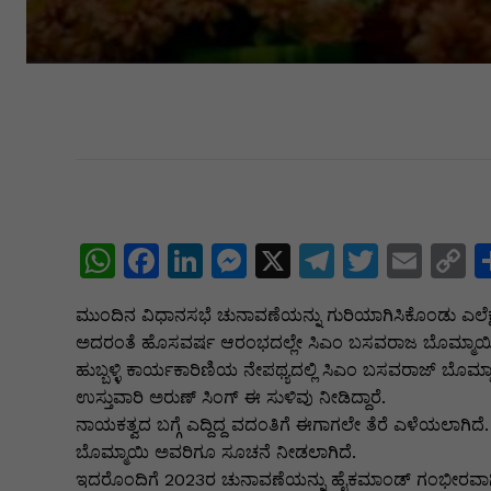
W
F
Li
M
X
T
T
E
C
h
a
n
e
el
w
m
o
ಮುಂದಿನ ವಿಧಾನಸಭೆ ಚುನಾವಣೆಯನ್ನು ಗುರಿಯಾಗಿಸಿಕೊಂಡು ಎಲೆಕ್ಷನ್
at
c
k
s
e
itt
ai
p
ಅದರಂತೆ ಹೊಸವರ್ಷ ಆರಂಭದಲ್ಲೇ ಸಿಎಂ ಬಸವರಾಜ ಬೊಮ್ಮಾಯಿ ಸ
s
e
e
s
gr
er
l
y
ಹುಬ್ಬಳ್ಳಿ ಕಾರ್ಯಕಾರಿಣಿಯ ನೇಪಥ್ಯದಲ್ಲಿ ಸಿಎಂ ಬಸವರಾಜ್ ಬೊಮ್ಮ
A
b
dI
e
a
L
ಉಸ್ತುವಾರಿ ಅರುಣ್ ಸಿಂಗ್ ಈ ಸುಳಿವು ನೀಡಿದ್ದಾರೆ.
ನಾಯಕತ್ವದ ಬಗ್ಗೆ ಎದ್ದಿದ್ದ ವದಂತಿಗೆ ಈಗಾಗಲೇ ತೆರೆ ಎಳೆಯಲಾಗಿದ
p
o
n
n
m
n
ಬೊಮ್ಮಾಯಿ ಅವರಿಗೂ ಸೂಚನೆ ನೀಡಲಾಗಿದೆ.
p
o
g
k
ಇದರೊಂದಿಗೆ 2023ರ ಚುನಾವಣೆಯನ್ನು ಹೈಕಮಾಂಡ್ ಗಂಭೀರವಾಗಿ ಪರ