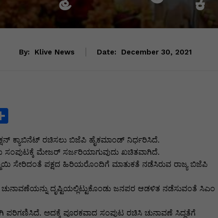
By:
Klive News
Date:
December 30, 2021
S
h
 ಕ್ಯಾಬಿನೆಟ್ ರಚಿಸಲು ಬಿಜೆಪಿ ಹೈಕಮಾಂಡ್ ನಿರ್ಧರಿಸಿದೆ.
ar
ಂಪುಟಕ್ಕೆ ಮೇಜರ್ ಸರ್ಜರಿಯಾಗುವುದು ಖಚಿತವಾಗಿದೆ.
e
ಾಯಿ ಸೇರಿದಂತೆ ಪಕ್ಷದ ಹಿರಿಯರೊಂದಿಗೆ ಮಾತುಕತೆ ನಡೆಸಿರುವ ರಾಜ್ಯ ಬಿಜೆಪಿ
i
ೆ. ಚುನಾವಣೆಯನ್ನು ದೃಷ್ಟಿಯಲ್ಲಿಟ್ಟುಕೊಂಡು ಜನಪರ ಆಡಳಿತ ನಡೆಸುವಂತೆ ಸಿಎಂ
ಿಗಣಿಸಿದೆ. ಅದಕ್ಕೆ ಪೂರಕವಾದ ಸಂಪುಟ ರಚಿಸಿ ಚುನಾವಣೆ ಸಿದ್ಧತೆಗೆ