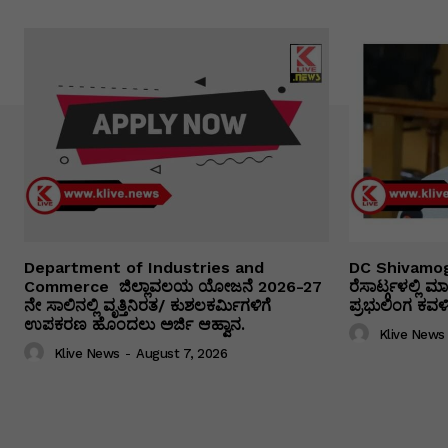
Department of Industries and
DC Shivamog
Commerce ಜಿಲ್ಲಾವಲಯ ಯೋಜನೆ 2026-27
ರೆಸಾರ್ಟ್ಗಳಲ್ಲಿ
ನೇ ಸಾಲಿನಲ್ಲಿ ವೃತ್ತಿನಿರತ/ ಕುಶಲಕರ್ಮಿಗಳಿಗೆ
ಪ್ರಭುಲಿಂಗ ಕವಳಿಕ
ಉಪಕರಣ ಹೊಂದಲು ಅರ್ಜಿ ಆಹ್ವಾನ.
Klive News
Klive News
-
August 7, 2026