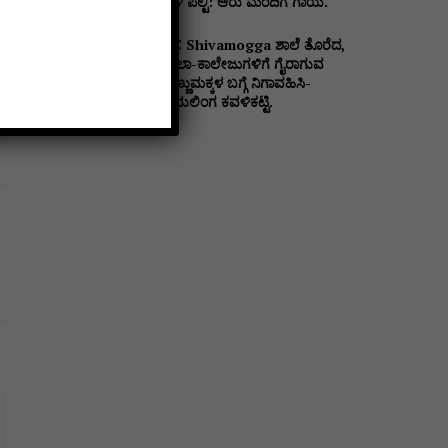
ಬಳಿ ಪಲ್ಟಿ: ಆರು ಮಂದಿಗೆ ಗಾಯ.
DC Shivamogga ಶಾಲೆ ತೊರೆದ,
ಶಾಲಾ-ಕಾಲೇಜುಗಳಿಗೆ ಗೈರಾಗುವ
ಹೆಣ್ಣುಮಕ್ಕಳ ಬಗ್ಗೆ ನಿಗಾವಹಿಸಿ-
ಪ್ರಭುಲಿಂಗ ಕವಳಿಕಟ್ಟಿ.