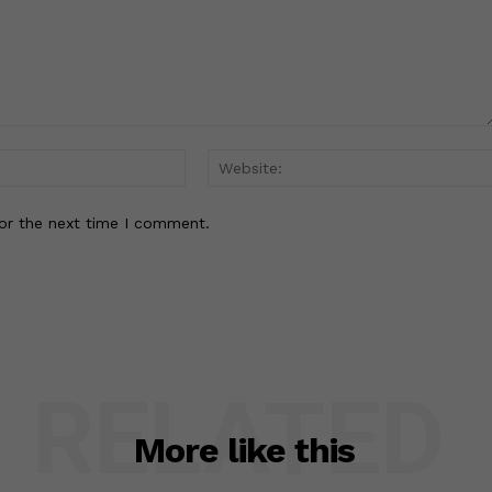
Email:*
or the next time I comment.
RELATED
More like this