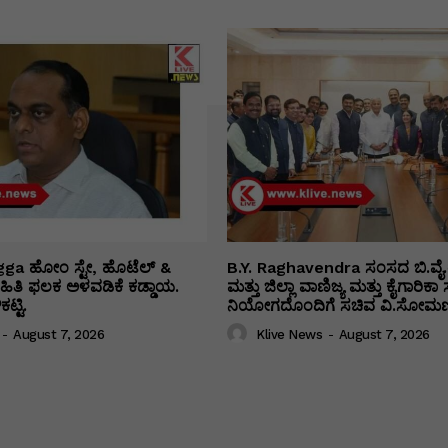
ga ಹೋಂ ಸ್ಟೇ, ಹೊಟೆಲ್ &
B.Y. Raghavendra ಸಂಸದ ಬಿ.ವೈ.
 ಮಾಹಿತಿ ಫಲಕ ಅಳವಡಿಕೆ ಕಡ್ಡಾಯ.
ಮತ್ತು ಜಿಲ್ಲಾ ವಾಣಿಜ್ಯ ಮತ್ತು ಕೈಗಾರಿ
ಟ್ಟಿ.
ನಿಯೋಗದೊಂದಿಗೆ ಸಚಿವ ವಿ‌.ಸೋಮಣ್
-
August 7, 2026
Klive News
-
August 7, 2026