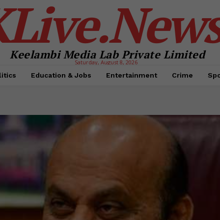
KLive.New
Keelambi Media Lab Private Limited
Saturday, August 8, 2026
itics
Education & Jobs
Entertainment
Crime
Spo