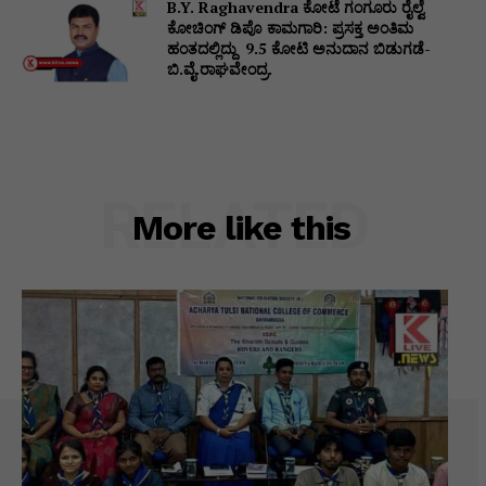
B.Y. Raghavendra ಕೋಟೆ ಗಂಗೂರು ರೈಲ್ವೆ
ಕೋಚಿಂಗ್ ಡಿಪೊ ಕಾಮಗಾರಿ: ಪ್ರಸಕ್ತ ಅಂತಿಮ
ಹಂತದಲ್ಲಿದ್ದು ₹ 9.5 ಕೋಟಿ ಅನುದಾನ ಬಿಡುಗಡೆ-
ಬಿ.ವೈ.ರಾಘವೇಂದ್ರ.
RELATED
More like this