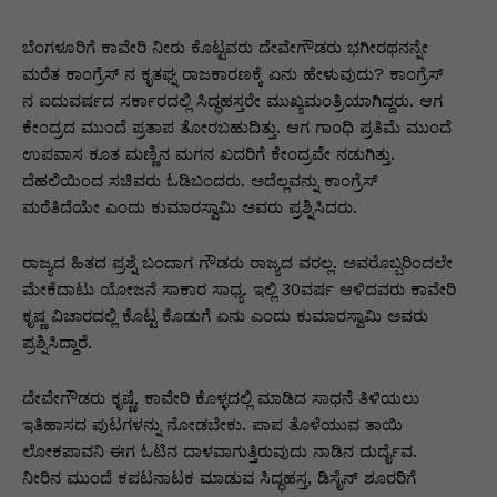
ಬೆಂಗಳೂರಿಗೆ ಕಾವೇರಿ ನೀರು ಕೊಟ್ಟವರು ದೇವೇಗೌಡರು ಭಗೀರಥನನ್ನೇ
ಮರೆತ ಕಾಂಗ್ರೆಸ್ ನ ಕೃತಘ್ನ ರಾಜಕಾರಣಕ್ಕೆ ಏನು ಹೇಳುವುದು? ಕಾಂಗ್ರೆಸ್
ನ ಐದುವರ್ಷದ ಸರ್ಕಾರದಲ್ಲಿ ಸಿದ್ಧಹಸ್ತರೇ ಮುಖ್ಯಮಂತ್ರಿಯಾಗಿದ್ದರು. ಆಗ
ಕೇಂದ್ರದ ಮುಂದೆ ಪ್ರತಾಪ ತೋರಬಹುದಿತ್ತು. ಆಗ ಗಾಂಧಿ ಪ್ರತಿಮೆ ಮುಂದೆ
ಉಪವಾಸ ಕೂತ ಮಣ್ಣಿನ ಮಗನ ಖದರಿಗೆ ಕೇಂದ್ರವೇ ನಡುಗಿತ್ತು.
ದೆಹಲಿಯಿಂದ ಸಚಿವರು ಓಡಿಬಂದರು. ಅದೆಲ್ಲವನ್ನು ಕಾಂಗ್ರೆಸ್
ಮರೆತಿದೆಯೇ ಎಂದು ಕುಮಾರಸ್ವಾಮಿ ಅವರು ಪ್ರಶ್ನಿಸಿದರು.
ರಾಜ್ಯದ ಹಿತದ ಪ್ರಶ್ನೆ ಬಂದಾಗ ಗೌಡರು ರಾಜ್ಯದ ವರಲ್ಲ. ಅವರೊಬ್ಬರಿಂದಲೇ
ಮೇಕೆದಾಟು ಯೋಜನೆ ಸಾಕಾರ ಸಾಧ್ಯ. ಇಲ್ಲಿ 30ವರ್ಷ ಆಳಿದವರು ಕಾವೇರಿ
ಕೃಷ್ಣ ವಿಚಾರದಲ್ಲಿ ಕೊಟ್ಟ ಕೊಡುಗೆ ಏನು ಎಂದು ಕುಮಾರಸ್ವಾಮಿ ಅವರು
ಪ್ರಶ್ನಿಸಿದ್ದಾರೆ.
ದೇವೇಗೌಡರು ಕೃಷ್ಣೆ, ಕಾವೇರಿ ಕೊಳ್ಳದಲ್ಲಿ ಮಾಡಿದ ಸಾಧನೆ ತಿಳಿಯಲು
ಇತಿಹಾಸದ ಪುಟಗಳನ್ನು ನೋಡಬೇಕು. ಪಾಪ ತೊಳೆಯುವ ತಾಯಿ
ಲೋಕಪಾವನಿ ಈಗ ಓಟಿನ ದಾಳವಾಗುತ್ತಿರುವುದು ನಾಡಿನ ದುರ್ದೈವ.
ನೀರಿನ ಮುಂದೆ ಕಪಟನಾಟಕ ಮಾಡುವ ಸಿದ್ಧಹಸ್ತ, ಡಿಸೈನ್ ಶೂರರಿಗೆ