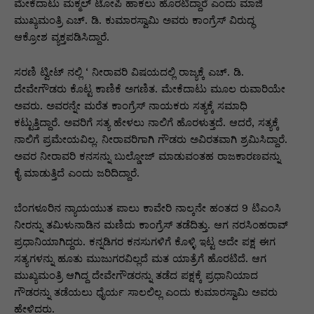
p
o
n
n
m
n
ಮೇಕೆದಾಟು ಮಕ್ಮಲ್ ಟೋಪಿ ಹಾಕಲು ಹೊರಟಿದ್ದಾರೆ ಎಂದು ಮಾಜಿ
ಮುಖ್ಯಮಂತ್ರಿ ಎಚ್. ಡಿ. ಕುಮಾರಸ್ವಾಮಿ ಅವರು ಕಾಂಗ್ರೆಸ್ ವಿರುದ್ಧ
p
o
g
k
ಆಕ್ರೋಶ ವ್ಯಕ್ತಪಡಿಸಿದ್ದಾರೆ.
k
er
ಸರಣಿ ಟ್ವೀಟ್ ನಲ್ಲಿ ‘ ನೀರಾವರಿ ವಿಷಯದಲ್ಲಿ ರಾಜ್ಯಕ್ಕೆ ಎಚ್. ಡಿ.
ದೇವೇಗೌಡರು ಕೊಟ್ಟ ಕಾಣಿಕೆ ಅಗಣಿತ. ಮೇಕೆದಾಟು ಮೂಲ ರುವಾರಿಯೇ
ಅವರು. ಅವರನ್ನೇ ಮರೆತ ಕಾಂಗ್ರೆಸ್ ನಾಯಕರು ಸತ್ಯಕ್ಕೆ ಸಮಾಧಿ
ಕಟ್ಟುತ್ತಿದ್ದಾರೆ. ಅವರಿಗೆ ಸತ್ಯ ಹೇಳಲು ನಾಲಿಗೆ ಹೊರಳುತ್ತದೆ. ಆದರೆ, ಸತ್ಯಕ್ಕೆ
ನಾಲಿಗೆ ಪ್ರಮೇಯವಿಲ್ಲ. ನೀರಾವರಿಗಾಗಿ ಗೌಡರು ಅವಿರತವಾಗಿ ಶ್ರಮಿಸಿದ್ದಾರೆ.
ಅವರ ನೀರಾವರಿ ಕನಸನ್ನು ಬುಲ್ಡೋಜ್ ಮಾಡುವಂತಹ ರಾಜಕಾರಣವನ್ನು
ಕೈ ಮಾಡುತ್ತಿದೆ ಎಂದು ಜರಿದಿದ್ದಾರೆ.
ಬೆಂಗಳೂರಿನ ನ್ಯಾಯಯುತ ಪಾಲು ಕಾವೇರಿ ನಾಲ್ಕನೇ ಹಂತದ 9 ಟಿಎಂಸಿ
ನೀರನ್ನು ತಮಿಳುನಾಡಿನ ಮಣಿದು ಕಾಂಗ್ರೆಸ್ ತಡೆದಿತ್ತು. ಆಗ ನರಸಿಂಹರಾವ್
ಪ್ರಧಾನಿಯಾಗಿದ್ದರು. ಕನ್ನಡಿಗರ ಕನಸುಗಳಿಗೆ ಕೊಳ್ಳಿ ಇಟ್ಟ ಅದೇ ಪಕ್ಷ ಈಗ
ಸತ್ಯಗಳನ್ನು ಹೂತು ಮುಜುಗರವಿಲ್ಲದೆ ಮತ ಯಾತ್ರೆಗೆ ಹೊರಟಿದೆ. ಆಗ
ಮುಖ್ಯಮಂತ್ರಿ ಆಗಿದ್ದ ದೇವೇಗೌಡರನ್ನು ತಡೆದ ಪಕ್ಷಕ್ಕೆ ಪ್ರಧಾನಿಯಾದ
ಗೌಡರನ್ನು ತಡೆಯಲು ಧೈರ್ಯ ಸಾಲಲಿಲ್ಲ ಎಂದು ಕುಮಾರಸ್ವಾಮಿ ಅವರು
ಹೇಳಿದರು.