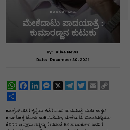
KARNATAKA
ಮೇಕೆದಾಟು ಪಾದಯಾತ್ರೆ :
ಕುಮಾರಣ್ಣನ ಕುಟುಕು
By:
Klive News
December 30, 2021
Date:
W
F
Li
M
X
T
T
E
C
h
a
n
e
el
w
m
o
S
at
c
k
s
e
itt
ai
p
h
ಕಾಂಗ್ರೆಸ್ ನಡಿಗೆ ಕೃಷ್ಣೆಯ ಕಡೆಗೆ ಎಂಬ ಪಾದಯಾತ್ರೆ ಮಾಡಿ ಉತ್ತರ
s
e
e
s
gr
er
l
y
ar
ಕರ್ನಾಟಕಕ್ಕೆ ಟೋಪಿ ಹಾಕಿದಂತೆಯೇ, ಮೇಕೆದಾಟು ವಿಚಾರದಲ್ಲಿಯೂ
A
b
dI
e
a
Li
e
ಕೆಪಿಸಿಸಿ ಅಧ್ಯಕ್ಷರು ನನ್ನನ್ನು ಸೇರಿದಂತೆ 83 ತಾಲೂಕುಗಳ ಜನರಿಗೆ