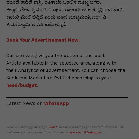
ಮುಂದೆ ಕಾದಿದೆ ಶಾಸ್ತಿ. ಭೂತಾಯಿ ಒಡಲಿನ ಮಣ್ಣು ಬಗೆದ,
ಕಲ್ಲುಬಂಡೆಗಳನ್ನು ನುಂಗಿದ ರಾಕ್ಷಸ ರಾಜಕಾರಣದ ಕಾಕದೃಷ್ಟಿ ಈಗ ತಾಯಿ
ಕಾವೇರಿ ಮೇಲೆ ಬಿದ್ದಿದೆ ಎಂದು ಮಾಜಿ ಮುಖ್ಯಮಂತ್ರಿ ಎಚ್. ಡಿ.
ಕುಮಾರಸ್ವಾಮಿ ಅವರು ಕುಟುಕಿದ್ದಾರೆ.
Book Your Advertisement Now.
Our site will give you the option of the best
Article available in the selected area along with
their Analytics of advertisement. You can choose the
Keelambi Media Lab Pvt Ltd according to your
need/budget.
Latest News on
WhatsApp
Send a Whatsapp message
‘
Start
‘
to this contact to get started. That’s it! We
will send you your daily dose of positive
news on Whatsapp
!