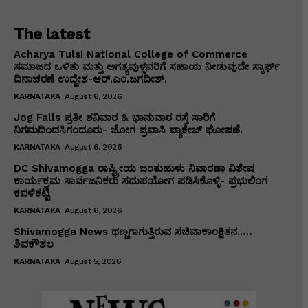
The latest
Acharya Tulsi National College of Commerce
ಸಮಾಜದ ಒಳಿತು ಮತ್ತು ಅಗತ್ಯವುಳ್ಳವರಿಗೆ ಸಹಾಯ ನೀಡುವುದೇ ಸ್ಕಾರ್ಫ್
ದಿನಾಚರಣೆ ಉದ್ದೇಶ-ಆರ್.ಎಂ.ಜಗದೀಶ್.
KARNATAKA
August 6, 2026
Jog Falls ಪ್ರತೀ ಶನಿವಾರ & ಭಾನುವಾರ ರಸ್ತೆ ಸಾರಿಗೆ
ನಿಗಮದಿಂದಸಿಗಂದೂರು- ಜೋಗ ಪ್ರವಾಸಿ ಪ್ಯಾಕೇಜ್ ಘೋಷಣೆ.
KARNATAKA
August 6, 2026
DC Shivamogga ರಾಷ್ಟ್ರೀಯ ಜಂತುಹುಳು ನಿವಾರಣಾ ವಿಶೇಷ
ಕಾರ್ಯಕ್ರಮ ಸಾರ್ವಜನಿಕರು ಸದುಪಯೋಗ ಪಡಿಸಿಕೊಳ್ಳಿ- ಪ್ರಭುಲಿಂಗ
ಕವಳಿಕಟ್ಟಿ
KARNATAKA
August 6, 2026
Shivamogga News ಥಣ್ಣಗಾಗುತ್ತಿರುವ ಸಚಿವಾಕಾಂಕ್ಷಿತನ..…
ಶಿವಕೌಶಲ
KARNATAKA
August 5, 2026