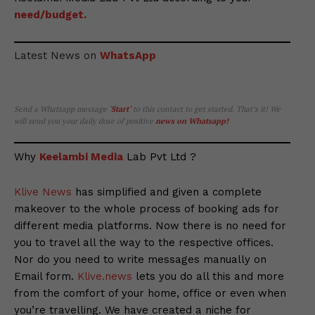
need/budget.
Latest News on
WhatsApp
Send a Whatsapp message
‘
Start
‘
to this contact to get started. That’s it! We
will send you your daily dose of positive
news on Whatsapp
!
Why
Keelambi Media
Lab Pvt Ltd ?
Klive News
has simplified and given a complete
makeover to the whole process of booking ads for
different media platforms. Now there is no need for
you to travel all the way to the respective offices.
Nor do you need to write messages manually on
Email form.
Klive.news
lets you do all this and more
from the comfort of your home, office or even when
you’re travelling. We have created a niche for