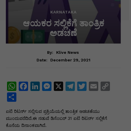
KARNATAKA
ಆಯಕರ ಸಲ್ಲಿಕೆಗೆ ತಾಂತ್ರಿಕ
ಅಡಚಣೆ
By:
Klive News
December 29, 2021
Date:
W
F
Li
M
X
T
T
E
C
h
a
n
e
el
w
m
o
S
at
c
k
s
e
itt
ai
p
h
ಐಟಿ ರಿಟರ್ನ್ ಸಲ್ಲಿಸುವ ಪ್ರಕ್ರಿಯೆಯಲ್ಲಿ ತಾಂತ್ರಿಕ ಅಡಚಣೆಯು
s
e
e
s
gr
er
l
y
ar
ಮುಂದುವರೆದಿದೆ.ಈ ನಡುವೆ ಡಿಸೆಂಬರ್ 31 ಐಟಿ ರಿಟರ್ನ್ ಸಲ್ಲಿಕೆಗೆ
A
b
dI
e
a
Li
e
ಕೊನೆಯ ದಿನಾಂಕವಾಗಿದೆ.