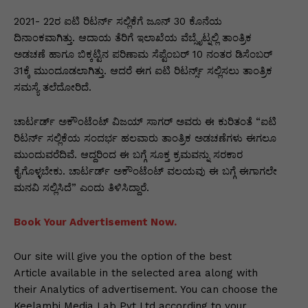
p
o
n
n
m
n
p
o
g
k
2021- 22ರ ಐಟಿ ರಿಟರ್ನ್ ಸಲ್ಲಿಕೆಗೆ ಜೂನ್ 30 ಕೊನೆಯ
ದಿನಾಂಕವಾಗಿತ್ತು. ಆದಾಯ ತೆರಿಗೆ ಇಲಾಖೆಯ ವೆಬ್ಸೈಟ್ನಲ್ಲಿ ತಾಂತ್ರಿಕ
k
er
ಅಡಚಣೆ ಹಾಗೂ ಬಿಕ್ಕಟ್ಟಿನ ಪರಿಣಾಮ ಸೆಪ್ಟೆಂಬರ್ 10 ನಂತರ ಡಿಸೆಂಬರ್
31ಕ್ಕೆ ಮುಂದೂಡಲಾಗಿತ್ತು. ಆದರೆ ಈಗ ಐಟಿ ರಿಟರ್ನ್ಸ್ ಸಲ್ಲಿಸಲು ತಾಂತ್ರಿಕ
ಸಮಸ್ಯೆ ತಲೆದೋರಿದೆ.
ಚಾರ್ಟರ್ಡ್ ಅಕೌಂಟೆಂಟ್ ವಿಜಯ್ ಸಾಗರ್ ಅವರು ಈ ಕುರಿತಂತೆ “ಐಟಿ
ರಿಟರ್ನ್ ಸಲ್ಲಿಕೆಯ ಸಂದರ್ಭ ಹಲವಾರು ತಾಂತ್ರಿಕ ಅಡಚಣೆಗಳು ಈಗಲೂ
ಮುಂದುವರೆದಿವೆ. ಆದ್ದರಿಂದ ಈ ಬಗ್ಗೆ ಸೂಕ್ತ ಕ್ರಮವನ್ನು ಸರಕಾರ
ಕೈಗೊಳ್ಳಬೇಕು. ಚಾರ್ಟರ್ಡ್ ಅಕೌಂಟೆಂಟ್ ವಲಯವು ಈ ಬಗ್ಗೆ ಈಗಾಗಲೇ
ಮನವಿ ಸಲ್ಲಿಸಿದೆ” ಎಂದು ತಿಳಿಸಿದ್ದಾರೆ.
Book Your Advertisement Now.
Our site will give you the option of the best
Article available in the selected area along with
their Analytics of advertisement. You can choose the
Keelambi Media Lab Pvt Ltd according to your