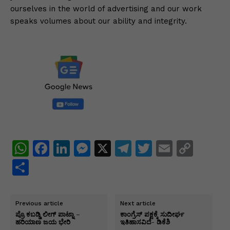
ourselves in the world of advertising and our work
speaks volumes about our ability and integrity.
W
F
Li
M
X
T
T
E
C
h
a
n
e
el
w
m
o
S
at
c
k
s
e
itt
ai
p
h
s
e
e
s
gr
er
l
y
ar
Previous article
Next article
A
b
dI
e
a
Li
e
ಪ್ರೊ ಕಬಡ್ಡಿ ಲೀಗ್ ಪಾಟ್ನಾ –
ಕಾಂಗ್ರೆಸ್ ಪಕ್ಷಕ್ಕೆ ಸುದೀರ್ಘ
ಹರಿಯಾಣ ಜಯ ಭೇರಿ
ಇತಿಹಾಸವಿದೆ- ಡಿಕೆಶಿ