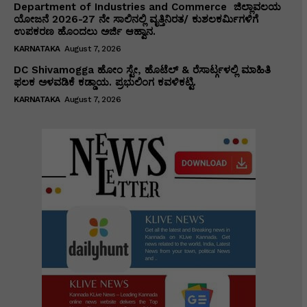
Department of Industries and Commerce ಜಿಲ್ಲಾವಲಯ
ಯೋಜನೆ 2026-27 ನೇ ಸಾಲಿನಲ್ಲಿ ವೃತ್ತಿನಿರತ/ ಕುಶಲಕರ್ಮಿಗಳಿಗೆ
ಉಪಕರಣ ಹೊಂದಲು ಅರ್ಜಿ ಆಹ್ವಾನ.
KARNATAKA
August 7, 2026
DC Shivamogga ಹೋಂ ಸ್ಟೇ, ಹೊಟೆಲ್ & ರೆಸಾರ್ಟ್ಗಳಲ್ಲಿ ಮಾಹಿತಿ
ಫಲಕ ಅಳವಡಿಕೆ ಕಡ್ಡಾಯ. ಪ್ರಭುಲಿಂಗ ಕವಳಿಕಟ್ಟಿ.
KARNATAKA
August 7, 2026