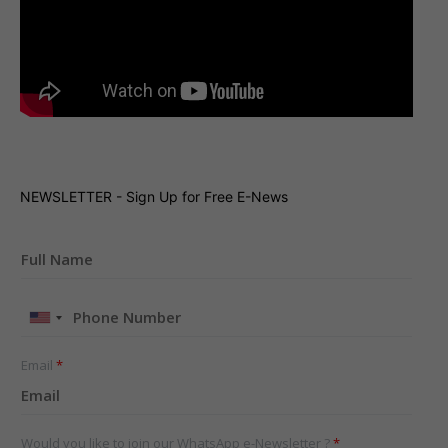
NEWSLETTER - Sign Up for Free E-News
United
States
+1
Email
*
Would you like to join our WhatsApp e-Newsletter ?
*