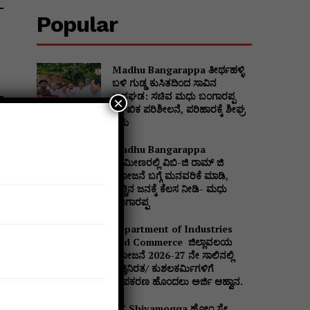
Popular
Madhu Bangarappa ತೀರ್ಥಹಳ್ಳಿ
ಬಳಿ ಗುಡ್ಡ ಕುಸಿತದಿಂದ ಸಾವಿನ
ಅವಘಡ: ಸಚಿವ ಮಧು ಬಂಗಾರಪ್ಪ
×
ಮೌಖಿಕ ಪರಿಶೀಲನೆ, ಪರಿಹಾರಕ್ಕೆ ಶೀಘ್ರ
ಕ್ರಮ
t
Madhu Bangarappa
ಗ್ರಾಮೀಣರಲ್ಲಿ ವಿಬಿ-ಜಿ ರಾಮ್ ಜಿ
ಯೋಜನೆ ಬಗ್ಗೆ ಮನವರಿಕೆ ಮಾಡಿ,
t
ಹೆಚ್ಚಿನ ಜನಕ್ಕೆ ಕೆಲಸ ನೀಡಿ- ಮಧು
ಬಂಗಾರಪ್ಪ
Department of Industries
and Commerce ಜಿಲ್ಲಾವಲಯ
ಯೋಜನೆ 2026-27 ನೇ ಸಾಲಿನಲ್ಲಿ
ವೃತ್ತಿನಿರತ/ ಕುಶಲಕರ್ಮಿಗಳಿಗೆ
ಉಪಕರಣ ಹೊಂದಲು ಅರ್ಜಿ ಆಹ್ವಾನ.
DC Shivamogga ಹೋಂ ಸ್ಟೇ,