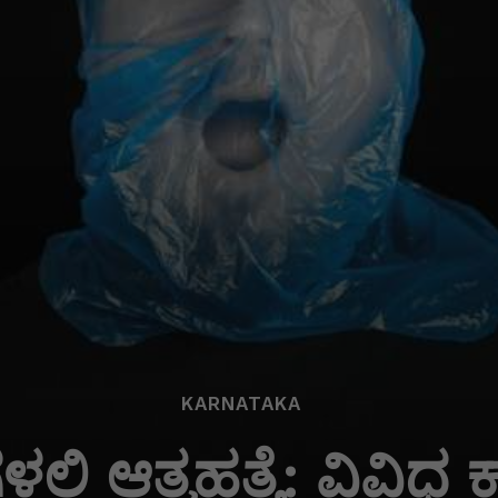
KARNATAKA
ಿಗಳಲ್ಲಿ ಆತ್ಮಹತ್ಯೆ: ವಿವ