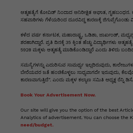
k
er
ಆತ್ಮಹತ್ಯೆಗೆ ಕೋವಿಡ್ ನಿಂದಾದ ಅನಿರೀಕ್ಷಿತ ಆಘಾತ, ಗೃಹಬಂಧನ. 
ಸಹಪಾಠಿಗಳು ಗೆಳೆಯರಿಂದ ದೂರವಿದ್ದ ಕಾರಣಕ್ಕೆ ಜಿಗುಪ್ಸೆಗೊಂಡು ವಿದ್ಯಾ
ಕಳೆದ ವರ್ಷ ಕರ್ನಾಟಕ, ಮಹಾರಾಷ್ಟ್ರ, ಒಡಿಶಾ, ಜಾರ್ಖಂಡ್, ಮಧ್ಯಪ್ರದ
ಶರಣಾಗಿದ್ದಾರೆ. ಪ್ರತಿ ದಿನಕ್ಕೆ 35 ಕ್ಕಿಂತ ಹೆಚ್ಚು ವಿದ್ಯಾರ್ಥಿಗಳು ಆತ
5928 ಮಕ್ಕಳು ಆತ್ಮಹತ್ಯೆ ಮಾಡಿಕೊಂಡಿದ್ದಾರೆ ಎಂದು ತಿಳಿದು ಬಂದಿದ
ಸಮಸ್ಯೆಗಳನ್ನು ಎದುರಿಸುವ ಸಾಮರ್ಥ್ಯ ಇಲ್ಲದಿರುವುದು, ಕಾಲೇಜುಗಳಲ
ಬೇರೆಯವರ ಜತೆ ಹಂಚಿಕೊಳ್ಳಲು ಸಾಧ್ಯವಾಗದೇ ಇರುವುದು, ಕೆಲವೊ
ಕಾರಣವಾಗುತ್ತಿದೆ”. ಎಂದು ಮಕ್ಕಳ ಕಲ್ಯಾಣ ಸಮಿತಿ ಅಧ್ಯಕ್ಷ ರೆನ್ನಿ ಡಿಸೋ
Book Your Advertisement Now.
Our site will give you the option of the best Artic
Analytics of advertisement. You can choose the 
need/budget.