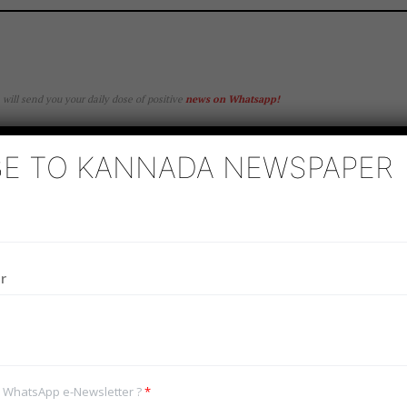
e will send you your daily dose of positive
news on Whatsapp
!
BE TO KANNADA NEWSPAPER
akeover to the whole process of booking ads for differen
travel all the way to the respective offices. Nor do you
.
Klive.news
lets you do all this and more from the comfor
k
In
senger
Telegram
Twitter
Email
Copy
Share
ng. We have created a niche for ourselves in the world of
r ability and integrity.
Link
eek
Company
e PRO
ur WhatsApp e-Newsletter ?
*
KLive Partner Program