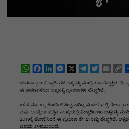
W
F
Li
M
X
T
T
E
C
h
a
n
e
el
w
m
o
ದೇಶದಾದ್ಯಂತ ವಿದ್ಯಾರ್ಥಿಗಳ ಆತ್ಮಹತ್ಯೆ ಸಂಖ್ಯೆಯೂ ಹೆಚ್ಚುತ್ತಿದೆ. ವಿದ
at
c
k
s
e
itt
ai
p
ಈ ಕಾರಣಗಳಿಂದ ಆತ್ಮಹತ್ಯೆ ಪ್ರಕರಣಗಳು ಹೆಚ್ಚಾಗಿವೆ.
s
e
e
s
gr
er
l
y
A
b
dI
e
a
L
ಕಳೆದ ವರ್ಷಕ್ಕೂ ಕೋವಿಡ್ ತೀವ್ರವಾಗಿದ್ದ ಸಂದರ್ಭದಲ್ಲಿ ದೇಶಾದ್ಯಂತ 1
ವರ್ಷ ಅದಕ್ಕಿಂತ ಹೆಚ್ಚಿನ ಸಂಖ್ಯೆಯಲ್ಲಿ ವಿದ್ಯಾರ್ಥಿಗಳು ಆತ್ಮಹತ್ಯೆ ಮಾಡಿಕ
p
o
n
n
m
n
2019ಕ್ಕೆ ಹೋಲಿಸಿದರೆ ಈ ಪ್ರಮಾಣ ಶೇ. 21ರಷ್ಟು ಹೆಚ್ಚಾಗಿದೆ. ಆತ್ಮ
p
o
g
k
ವಿಷಯ ತಿಳಿದುಬಂದಿದೆ.