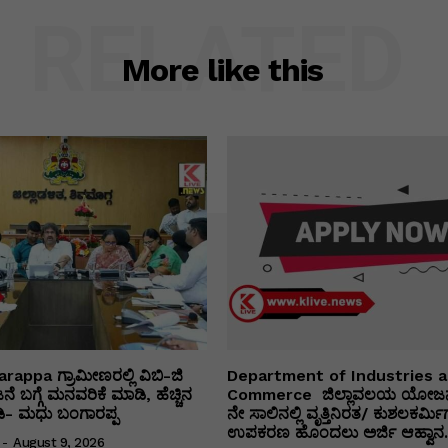
RELATED
More like this
appa ಗ್ರಾಮೀಣರಲ್ಲಿ ವಿಬಿ-ಜಿ
Department of Industries 
 ಬಗ್ಗೆ ಮನವರಿಕೆ ಮಾಡಿ, ಹೆಚ್ಚಿನ
Commerce ಜಿಲ್ಲಾವಲಯ ಯೋಜನ
ೀಡಿ- ಮಧು ಬಂಗಾರಪ್ಪ
ನೇ ಸಾಲಿನಲ್ಲಿ ವೃತ್ತಿನಿರತ/ ಕುಶಲಕರ್ಮಿ
ಉಪಕರಣ ಹೊಂದಲು ಅರ್ಜಿ ಆಹ್ವಾನ.
-
August 9, 2026