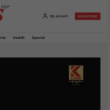
s
ಕೆಲೈವ್
My account
SUBSCRIBE
rts
Health
Special