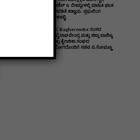
ಹೊಟೆಲ್ & ರೆಸಾರ್ಟ್ಗಳಲ್ಲಿ ಮಾಹಿತಿ ಫಲಕ
ಅಳವಡಿಕೆ ಕಡ್ಡಾಯ. ಪ್ರಭುಲಿಂಗ
ಕವಳಿಕಟ್ಟಿ.
B.Y. Raghavendra ಸಂಸದ
ಬಿ.ವೈ.ರಾಘವೇಂದ್ರ ಮತ್ತು ಜಿಲ್ಲಾ ವಾಣಿಜ್ಯ
ಮತ್ತು ಕೈಗಾರಿಕಾ ಸಂಘದ
ನಿಯೋಗದೊಂದಿಗೆ ಸಚಿವ ವಿ‌.ಸೋಮಣ್ಣ