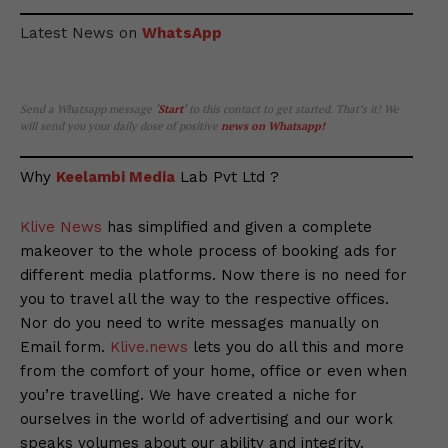
Latest News on
WhatsApp
Send a Whatsapp message
‘
Start
‘
to this contact to get started. That’s it! We
will send you your daily dose of positive
news on Whatsapp
!
Why
Keelambi Media
Lab Pvt Ltd ?
Klive News
has simplified and given a complete
makeover to the whole process of booking ads for
different media platforms. Now there is no need for
you to travel all the way to the respective offices.
Nor do you need to write messages manually on
Email form.
Klive.news
lets you do all this and more
from the comfort of your home, office or even when
you’re travelling. We have created a niche for
ourselves in the world of advertising and our work
speaks volumes about our ability and integrity.