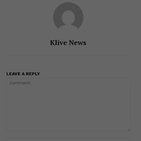
k
er
Klive News
LEAVE A REPLY
Comment:
Name