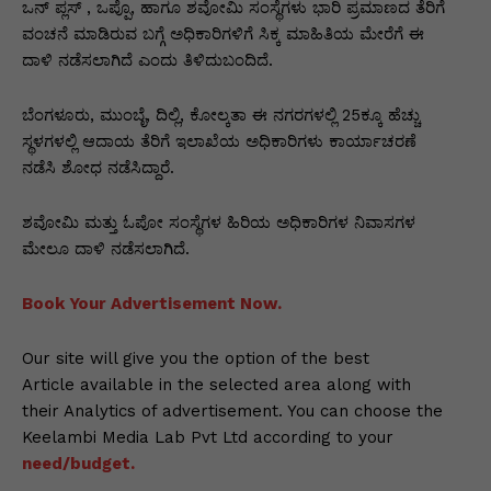
p
o
n
n
m
n
ಒನ್ ಪ್ಲಸ್ , ಒಪ್ಪೊ, ಹಾಗೂ ಶವೋಮಿ ಸಂಸ್ಥೆಗಳು ಭಾರಿ ಪ್ರಮಾಣದ ತೆರಿಗೆ
p
o
g
k
ವಂಚನೆ ಮಾಡಿರುವ ಬಗ್ಗೆ ಅಧಿಕಾರಿಗಳಿಗೆ ಸಿಕ್ಕ ಮಾಹಿತಿಯ ಮೇರೆಗೆ ಈ
ದಾಳಿ ನಡೆಸಲಾಗಿದೆ ಎಂದು ತಿಳಿದುಬಂದಿದೆ.
k
er
ಬೆಂಗಳೂರು, ಮುಂಬೈ, ದಿಲ್ಲಿ, ಕೋಲ್ಕತಾ ಈ ನಗರಗಳಲ್ಲಿ 25ಕ್ಕೂ ಹೆಚ್ಚು
ಸ್ಥಳಗಳಲ್ಲಿ ಆದಾಯ ತೆರಿಗೆ ಇಲಾಖೆಯ ಅಧಿಕಾರಿಗಳು ಕಾರ್ಯಾಚರಣೆ
ನಡೆಸಿ ಶೋಧ ನಡೆಸಿದ್ದಾರೆ.
ಶವೋಮಿ ಮತ್ತು ಓಪೋ ಸಂಸ್ಥೆಗಳ ಹಿರಿಯ ಅಧಿಕಾರಿಗಳ ನಿವಾಸಗಳ
ಮೇಲೂ ದಾಳಿ ನಡೆಸಲಾಗಿದೆ.
Book Your Advertisement Now.
Our site will give you the option of the best
Article available in the selected area along with
their Analytics of advertisement. You can choose the
Keelambi Media Lab Pvt Ltd according to your
need/budget.