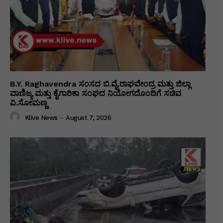
B.Y. Raghavendra ಸಂಸದ ಬಿ.ವೈ.ರಾಘವೇಂದ್ರ ಮತ್ತು ಜಿಲ್ಲಾ
ವಾಣಿಜ್ಯ ಮತ್ತು ಕೈಗಾರಿಕಾ ಸಂಘದ ನಿಯೋಗದೊಂದಿಗೆ ಸಚಿವ
ವಿ‌.ಸೋಮಣ್ಣ
Klive News
-
August 7, 2026