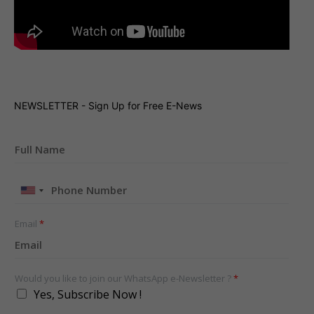
NEWSLETTER - Sign Up for Free E-News
United
States
+1
Email
*
Would you like to join our WhatsApp e-Newsletter ?
*
Yes, Subscribe Now !