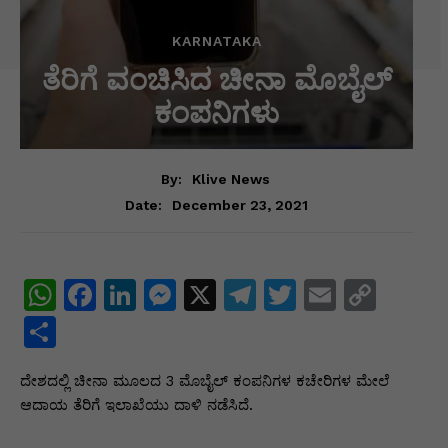
KARNATAKA
ತೆರಿಗೆ ವಂಚಿಸಿದ ಚೀನಾ ಮೊಬೈಲ್
ಕಂಪನಿಗಳು
By:
Klive News
December 23, 2021
Date:
W
F
Li
M
X
T
T
E
C
h
a
n
e
el
w
m
o
S
at
c
k
s
e
itt
ai
p
h
ದೇಶದಲ್ಲಿ ಚೀನಾ ಮೂಲದ 3 ಮೊಬೈಲ್ ಕಂಪನಿಗಳ ಕಚೇರಿಗಳ ಮೇಲೆ
s
e
e
s
gr
er
l
y
ar
ಆದಾಯ ತೆರಿಗೆ ಇಲಾಖೆಯು ದಾಳಿ ನಡೆಸಿದೆ.
A
b
dI
e
a
Li
e