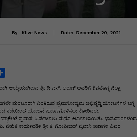
By:
Klive News
Date:
December 20, 2021
S
h
ರಾಗಿ ಆಯ್ಕೆಯಾಗಿರುವ ಶ್ರೀ ಡಿ.ಎಸ್. ಅರುಣ್ ಅವರಿಗೆ ಶಿವಮೊಗ್ಗ ಜಿಲ್ಲಾ
ar
e
 ಈಗಾಗಲೇ ಮಂಜೂರಾಗಿ ನಿಂತಿರುವ ಪ್ರವಾಸೋದ್ಯಮ ಅಭಿವೃದ್ಧಿ ಯೋಜನೆಗಳ ಬಗ್ಗೆ
i
ಸರ್ಕಾರದ ಕಡೆಯಿಂದ ಯೋಜನೆ ಪೂರ್ಣಗೊಳಿಸಲು ಕೋರಿದರು.
ಳಿಗೆ ‘ಪ್ಯಾಕೇಜ್ ಪ್ರವಾಸ’ ಏರ್ಪಡಿಸಲು ಮನವಿ ಅರ್ಪಿಸಲಾಯಿತು. ಭಾನುವಾರಗಳಂದ
 ವೇದಿಕೆ ಕಾರ್ಯದರ್ಶಿ ಶ್ರೀ ಕೆ. ಗೋಪಿನಾಥ್ ಪ್ರವಾಸಿ ತಾಣಗಳ ವಿವರ