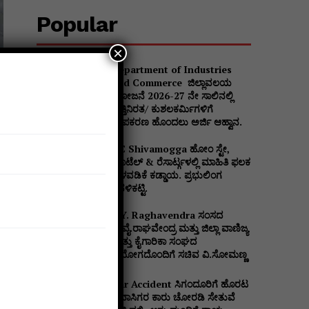
Popular
×
Department of Industries
and Commerce ಜಿಲ್ಲಾವಲಯ
್
ಯೋಜನೆ 2026-27 ನೇ ಸಾಲಿನಲ್ಲಿ
ವೃತ್ತಿನಿರತ/ ಕುಶಲಕರ್ಮಿಗಳಿಗೆ
ಉಪಕರಣ ಹೊಂದಲು ಅರ್ಜಿ ಆಹ್ವಾನ.
DC Shivamogga ಹೋಂ ಸ್ಟೇ,
ಹೊಟೆಲ್ & ರೆಸಾರ್ಟ್ಗಳಲ್ಲಿ ಮಾಹಿತಿ ಫಲಕ
ಅಳವಡಿಕೆ ಕಡ್ಡಾಯ. ಪ್ರಭುಲಿಂಗ
ಕವಳಿಕಟ್ಟಿ.
B.Y. Raghavendra ಸಂಸದ
ಬಿ.ವೈ.ರಾಘವೇಂದ್ರ ಮತ್ತು ಜಿಲ್ಲಾ ವಾಣಿಜ್ಯ
ಮತ್ತು ಕೈಗಾರಿಕಾ ಸಂಘದ
ನಿಯೋಗದೊಂದಿಗೆ ಸಚಿವ ವಿ‌.ಸೋಮಣ್ಣ
Car Accident ಸಿಗಂದೂರಿಗೆ ಹೊರಟ
ಪ್ರವಾಸಿಗರ ಕಾರು ಚೋರಡಿ ಸೇತುವೆ