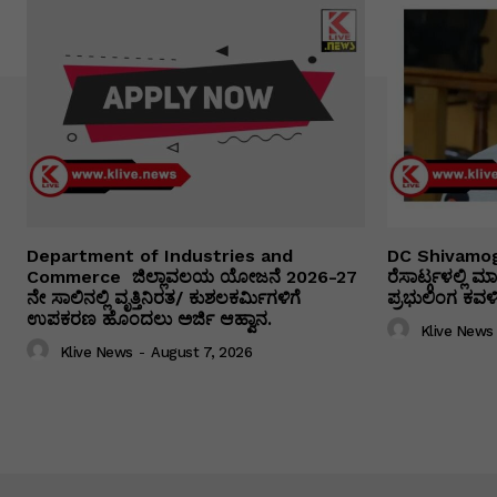
Department of Industries and
DC Shivamog
Commerce ಜಿಲ್ಲಾವಲಯ ಯೋಜನೆ 2026-27
ರೆಸಾರ್ಟ್ಗಳಲ್ಲಿ
ನೇ ಸಾಲಿನಲ್ಲಿ ವೃತ್ತಿನಿರತ/ ಕುಶಲಕರ್ಮಿಗಳಿಗೆ
ಪ್ರಭುಲಿಂಗ ಕವಳಿಕ
ಉಪಕರಣ ಹೊಂದಲು ಅರ್ಜಿ ಆಹ್ವಾನ.
Klive News
Klive News
-
August 7, 2026