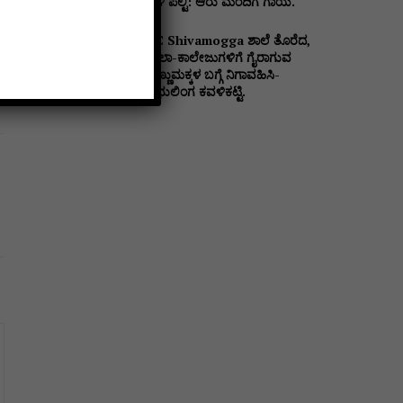
ಬಳಿ ಪಲ್ಟಿ: ಆರು ಮಂದಿಗೆ ಗಾಯ.
DC Shivamogga ಶಾಲೆ ತೊರೆದ,
ಶಾಲಾ-ಕಾಲೇಜುಗಳಿಗೆ ಗೈರಾಗುವ
ಹೆಣ್ಣುಮಕ್ಕಳ ಬಗ್ಗೆ ನಿಗಾವಹಿಸಿ-
ಪ್ರಭುಲಿಂಗ ಕವಳಿಕಟ್ಟಿ.