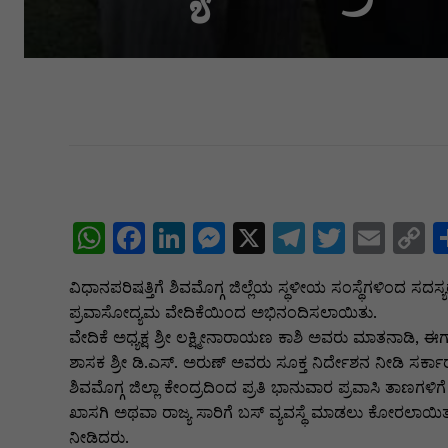
W
F
Li
M
X
T
T
E
C
h
a
n
e
el
w
m
o
ವಿಧಾನಪರಿಷತ್ತಿಗೆ ಶಿವಮೊಗ್ಗ ಜಿಲ್ಲೆಯ ಸ್ಥಳೀಯ ಸಂಸ್ಥೆಗಳಿಂದ ಸದಸ್ಯ
at
c
k
s
e
itt
ai
p
ಪ್ರವಾಸೋದ್ಯಮ ವೇದಿಕೆಯಿಂದ ಅಭಿನಂದಿಸಲಾಯಿತು.
s
e
e
s
gr
er
l
y
ವೇದಿಕೆ ಅಧ್ಯಕ್ಷ ಶ್ರೀ ಲಕ್ಷ್ಮೀನಾರಾಯಣ ಕಾಶಿ ಅವರು ಮಾತನಾಡಿ,
A
b
dI
e
a
L
ಶಾಸಕ ಶ್ರೀ ಡಿ.ಎಸ್. ಅರುಣ್ ಅವರು ಸೂಕ್ತ ನಿರ್ದೇಶನ ನೀಡಿ 
ಶಿವಮೊಗ್ಗ ಜಿಲ್ಲಾ ಕೇಂದ್ರದಿಂದ ಪ್ರತಿ ಭಾನುವಾರ ಪ್ರವಾಸಿ ತಾಣಗ
p
o
n
n
m
n
ಖಾಸಗಿ ಅಥವಾ ರಾಜ್ಯ ಸಾರಿಗೆ ಬಸ್ ವ್ಯವಸ್ಥೆ ಮಾಡಲು ಕೋರಲಾಯಿತು.
p
o
g
k
ನೀಡಿದರು.