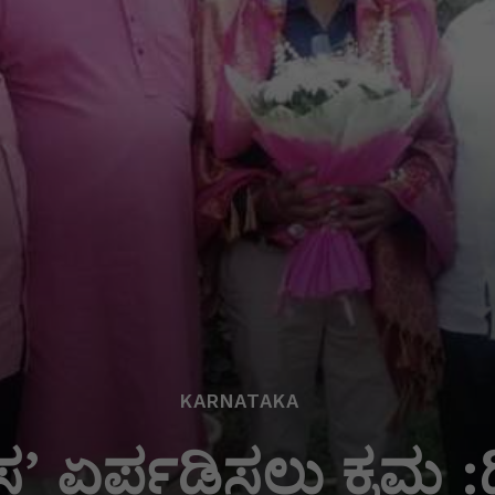
KARNATAKA
ಾಸ’ ಏರ್ಪಡಿಸಲು ಕ್ರಮ 