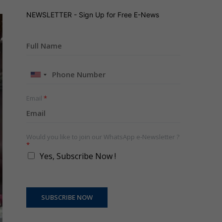
NEWSLETTER - Sign Up for Free E-News
United
States
+1
Email
*
Would you like to join our WhatsApp e-Newsletter ?
*
Yes, Subscribe Now !
SUBSCRIBE NOW