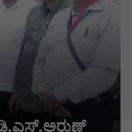
:ಡಿ.ಎಸ್.ಅರುಣ್