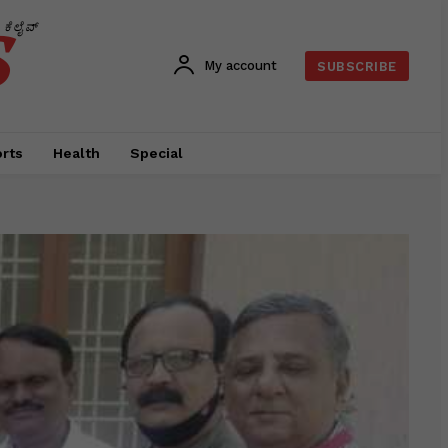
s
ಕೆಲೈವ್
My account
SUBSCRIBE
rts
Health
Special