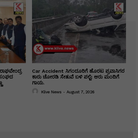
ರಾಘವೇಂದ್ರ
Car Accident ಸಿಗಂದೂರಿಗೆ ಹೊರಟ ಪ್ರವಾಸಿಗರ
ಕಾ ಸಂಘದ
ಕಾರು ಚೋರಡಿ ಸೇತುವೆ ಬಳಿ ಪಲ್ಟಿ: ಆರು ಮಂದಿಗೆ
ಣ
ಗಾಯ.
Klive News
-
August 7, 2026