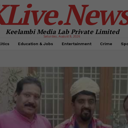
KLive.New
Keelambi Media Lab Private Limited
Saturday, August 8, 2026
itics
Education & Jobs
Entertainment
Crime
Spo