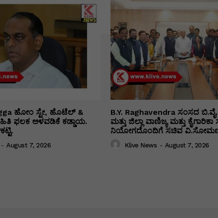
ga ಹೋಂ ಸ್ಟೇ, ಹೊಟೆಲ್ &
B.Y. Raghavendra ಸಂಸದ ಬಿ.ವೈ.
 ಮಾಹಿತಿ ಫಲಕ ಅಳವಡಿಕೆ ಕಡ್ಡಾಯ.
ಮತ್ತು ಜಿಲ್ಲಾ ವಾಣಿಜ್ಯ ಮತ್ತು ಕೈಗಾರಿ
ಟ್ಟಿ.
ನಿಯೋಗದೊಂದಿಗೆ ಸಚಿವ ವಿ‌.ಸೋಮಣ್
-
August 7, 2026
Klive News
-
August 7, 2026