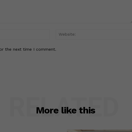
Email:*
or the next time I comment.
RELATED
More like this