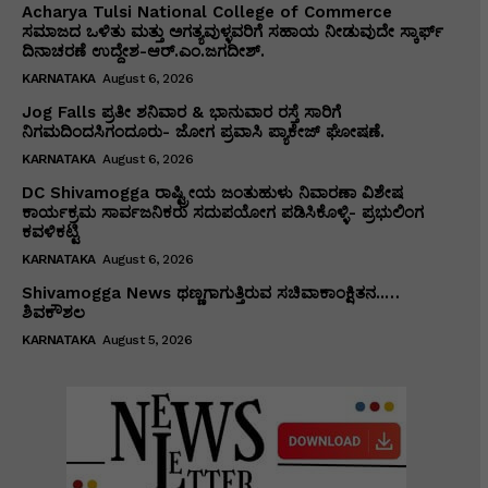
Acharya Tulsi National College of Commerce
ಸಮಾಜದ ಒಳಿತು ಮತ್ತು ಅಗತ್ಯವುಳ್ಳವರಿಗೆ ಸಹಾಯ ನೀಡುವುದೇ ಸ್ಕಾರ್ಫ್
ದಿನಾಚರಣೆ ಉದ್ದೇಶ-ಆರ್.ಎಂ.ಜಗದೀಶ್.
KARNATAKA
August 6, 2026
Jog Falls ಪ್ರತೀ ಶನಿವಾರ & ಭಾನುವಾರ ರಸ್ತೆ ಸಾರಿಗೆ
ನಿಗಮದಿಂದಸಿಗಂದೂರು- ಜೋಗ ಪ್ರವಾಸಿ ಪ್ಯಾಕೇಜ್ ಘೋಷಣೆ.
KARNATAKA
August 6, 2026
DC Shivamogga ರಾಷ್ಟ್ರೀಯ ಜಂತುಹುಳು ನಿವಾರಣಾ ವಿಶೇಷ
ಕಾರ್ಯಕ್ರಮ ಸಾರ್ವಜನಿಕರು ಸದುಪಯೋಗ ಪಡಿಸಿಕೊಳ್ಳಿ- ಪ್ರಭುಲಿಂಗ
ಕವಳಿಕಟ್ಟಿ
KARNATAKA
August 6, 2026
Shivamogga News ಥಣ್ಣಗಾಗುತ್ತಿರುವ ಸಚಿವಾಕಾಂಕ್ಷಿತನ..…
ಶಿವಕೌಶಲ
KARNATAKA
August 5, 2026