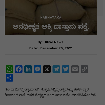
KARNATAKA
ಅನಧೀಕೃತ ಅಕ್ಕಿ ದಾಸ್ತಾನು ಪತ್ತೆ.
By:
Klive News
December 20, 2021
Date:
W
F
Li
M
X
T
T
E
C
h
a
n
e
el
w
m
o
S
at
c
k
s
e
itt
ai
p
h
ಗೋದಾಮಿನಲ್ಲಿ ಅಕ್ರಮವಾಗಿ ಸಂಗ್ರಹಿಸಿಟ್ಟಿದ್ದ ಅಕ್ಕಿಯನ್ನು ತಹಶೀಲ್ದಾರ
s
e
e
s
gr
er
l
y
ar
ಶಿವಾನಂದ ರಾಣೆ ಅವರ ನೇತೃತ್ವದ ತಂಡ ದಾಳಿ ನಡೆಸಿ ವಶಪಡಿಸಿಕೊಂಡಿದೆ.
A
b
dI
e
a
Li
e