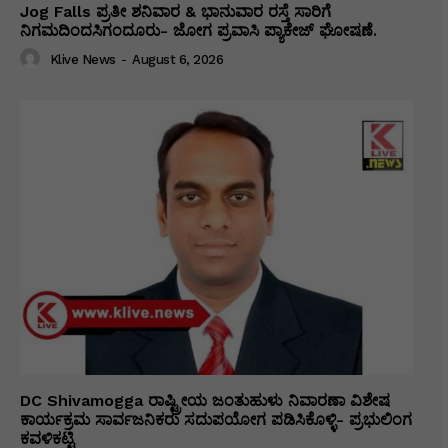
Jog Falls ಪ್ರತೀ ಶನಿವಾರ & ಭಾನುವಾರ ರಸ್ತೆ ಸಾರಿಗೆ
ನಿಗಮದಿಂದಸಿಗಂದೂರು- ಜೋಗ ಪ್ರವಾಸಿ ಪ್ಯಾಕೇಜ್ ಘೋಷಣೆ.
Klive News
-
August 6, 2026
DC Shivamogga ರಾಷ್ಟ್ರೀಯ ಜಂತುಹುಳು ನಿವಾರಣಾ ವಿಶೇಷ
ಕಾರ್ಯಕ್ರಮ ಸಾರ್ವಜನಿಕರು ಸದುಪಯೋಗ ಪಡಿಸಿಕೊಳ್ಳಿ- ಪ್ರಭುಲಿಂಗ
ಕವಳಿಕಟ್ಟಿ