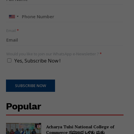
United
States
+1
Email
*
Would you like to join our WhatsApp e-Newsletter ?
*
Yes, Subscribe Now !
SUBSCRIBE NOW
Popular
Acharya Tulsi National College of
Commerce ಸಮಾಜದ ಒಳಿತು ಮತ್ತು