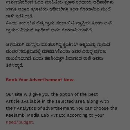
p
o
n
n
m
n
ಸಾರ್ವಜನಿಕರಿಂದ ಬಂದ ಮಾಹಿತಿಯ ಪ್ರಕಾರ ಕಂದಾಯ ಅಧಿಕಾರಿಗಳು
p
o
g
k
ಹಾಗೂ ಆಹಾರ ಇಲಾಖೆಯ ಅಧಿಕಾರಿಗಳ ತಂಡ ಗೋದಾಮಿನ ಮೇಲೆ
ದಾಳಿ ನಡೆಸಿದ್ದಾರೆ.
k
er
ಸೊರಬ ತಾಲ್ಲೂಕಿನ ಹೆಚ್ಚೆ ಗ್ರಾಮ ಪಂಚಾಯಿತಿ ವ್ಯಾಪ್ತಿಯ ಕೋಣ ಮನೆ
ಗ್ರಾಮದ ಮಿಥುನ್ ಜಗದೀಶ್ ಅವರ ಗೋದಾಮಿಯಾಗಿದೆ.
ಅಕ್ರಮವಾಗಿ ದಾಸ್ತಾನು ಮಾಡಲಾಗಿದ್ದ ಕ್ವಿಂಟಾಲ್ ಅಕ್ಕಿಯನ್ನು ಗ್ರಾಮದ
ಪಂಚರ ಸಮಕ್ಷಮದಲ್ಲಿ ವಶಪಡಿಸಿಕೊಂಡು ಅವರ ವಿರುದ್ಧ ಪ್ರಕರಣ
ದಾಖಲಿಸಲಾಗಿದೆ ಎಂದು ತಹಶೀಲ್ದಾರ್ ಶಿವಾನಂದ ರಾಣೆ ಅವರು
ತಿಳಿಸಿದ್ದಾರೆ.
Book Your Advertisement Now.
Our site will give you the option of the best
Article available in the selected area along with
their Analytics of advertisement. You can choose the
Keelambi Media Lab Pvt Ltd according to your
need/budget.