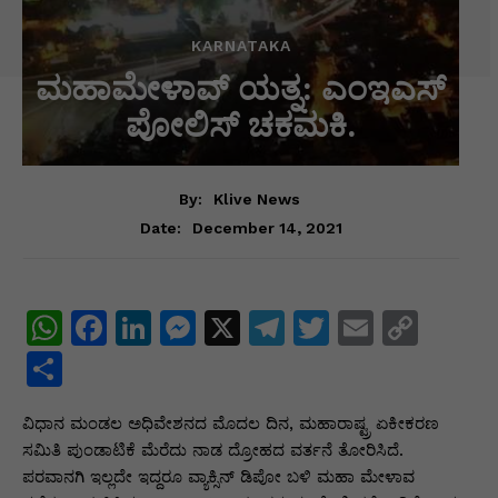
KARNATAKA
ಮಹಾ‌ಮೇಳಾವ್ ಯತ್ನ: ಎಂಇಎಸ್
ಪೋಲಿಸ್ ಚಕಮಕಿ.
By:
Klive News
December 14, 2021
Date:
W
F
Li
M
X
T
T
E
C
h
a
n
e
el
w
m
o
S
at
c
k
s
e
itt
ai
p
h
ವಿಧಾನ ಮಂಡಲ ಅಧಿವೇಶನದ ಮೊದಲ ದಿನ, ಮಹಾರಾಷ್ಟ್ರ ಏಕೀಕರಣ
s
e
e
s
gr
er
l
y
ar
ಸಮಿತಿ ಪುಂಡಾಟಿಕೆ ಮೆರೆದು ನಾಡ ದ್ರೋಹದ ವರ್ತನೆ ತೋರಿಸಿದೆ.
A
b
dI
e
a
Li
e
ಪರವಾನಗಿ ಇಲ್ಲದೇ ಇದ್ದರೂ ವ್ಯಾಕ್ಸಿನ್ ಡಿಪೋ ಬಳಿ ಮಹಾ ಮೇಳಾವ