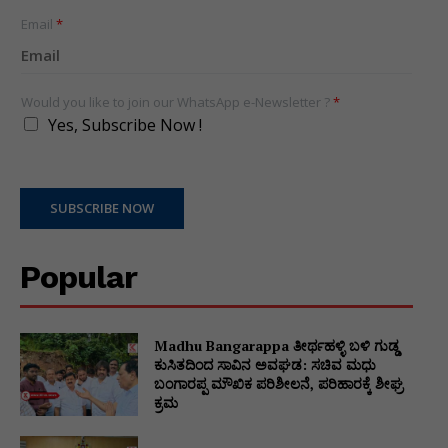
States
+1
Email
*
Would you like to join our WhatsApp e-Newsletter ?
*
Yes, Subscribe Now !
SUBSCRIBE NOW
Popular
Madhu Bangarappa ತೀರ್ಥಹಳ್ಳಿ ಬಳಿ ಗುಡ್ಡ
ಕುಸಿತದಿಂದ ಸಾವಿನ ಅವಘಡ: ಸಚಿವ ಮಧು
ಬಂಗಾರಪ್ಪ ಮೌಖಿಕ ಪರಿಶೀಲನೆ, ಪರಿಹಾರಕ್ಕೆ ಶೀಘ್ರ
ಕ್ರಮ