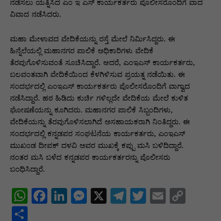
p
o
n
n
m
n
ನಡೆಸಲು ಯತ್ನಿಸಿದ ಎಂ ಇ ಎಸ್ ಕಾರ್ಯಕರ್ತರು ಪೊಲೀಸರೊಂದಿಗೆ ವಾದ
ವಿವಾದ ನಡೆಸಿದರು.
p
o
g
k
k
er
ಮಹಾ ಮೇಳಾವದ ವೇದಿಕೆಯನ್ನು ರಸ್ತೆ ಮೇಲೆ ನಿರ್ಮಿಸಿದ್ದರು. ಈ
ಹಿನ್ನೆಲೆಯಲ್ಲಿ ಮಹಾನಗರ ಪಾಲಿಕೆ ಅಧಿಕಾರಿಗಳು ವೇದಿಕೆ
ತೆರವುಗೊಳಿಸುವಂತೆ ಸೂಚಿಸಿದ್ದಾರೆ. ಆದರೆ, ಎಂಇಎಸ್ ಕಾರ್ಯಕರ್ತರು,
ಬಲವಂತವಾಗಿ ವೇದಿಕೆಯಿಂದ ಕೆಳಗಿಳಿಸುವ ಪ್ರಯತ್ನ ನಡೆಯಿತು. ಈ
ಸಂದರ್ಭದಲ್ಲಿ ಎಂಇಎಸ್ ಕಾರ್ಯಕರ್ತರು ಪೊಲೀಸರೊಂದಿಗೆ ವಾಗ್ವಾದ
ನಡೆಸಿದ್ದಾರೆ. ಹಠ ಹಿಡಿದು ಕುರ್ಚಿ ಗಳಿಲ್ಲದೇ ವೇದಿಕೆಯ ಮೇಲೆ ಕುಳಿತ
ಘೋಷಣೆಯನ್ನು ಕೂಗಿದರು. ಮಹಾನಗರ ಪಾಲಿಕೆ ಸಿಬ್ಬಂದಿಗಳು,
ವೇದಿಕೆಯನ್ನು ತೆರವುಗೊಳಿಸಲಾಗಿದೆ ಅಸಹಾಯಕರಾಗಿ ನಿಂತಿದ್ದರು. ಈ
ಸಂದರ್ಭದಲ್ಲಿ ಕನ್ನಡಪರ ಸಂಘಟನೆಯ ಕಾರ್ಯಕರ್ತರು, ಎಂಇಎಸ್
ಮುಖಂಡ ದೀಪಕ್ ದಳವಿ ಅವರ ಮುಖಕ್ಕೆ ಕಪ್ಪು ಮಸಿ ಬಳಿದಿದ್ದಾರೆ.
ನಂತರ ಮಸಿ ಬಳೆದ ಕನ್ನಡಪರ ಕಾರ್ಯಕರ್ತರನ್ನು ಪೊಲೀಸರು
ಬಂಧಿಸಿದ್ದಾರೆ.
W
F
Li
M
X
T
T
E
C
h
a
n
e
el
w
m
o
S