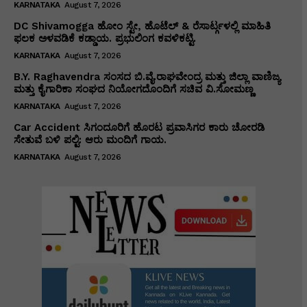
KARNATAKA
August 7, 2026
DC Shivamogga ಹೋಂ ಸ್ಟೇ, ಹೊಟೆಲ್ & ರೆಸಾರ್ಟ್ಗಳಲ್ಲಿ ಮಾಹಿತಿ
ಫಲಕ ಅಳವಡಿಕೆ ಕಡ್ಡಾಯ. ಪ್ರಭುಲಿಂಗ ಕವಳಿಕಟ್ಟಿ.
KARNATAKA
August 7, 2026
B.Y. Raghavendra ಸಂಸದ ಬಿ.ವೈ.ರಾಘವೇಂದ್ರ ಮತ್ತು ಜಿಲ್ಲಾ ವಾಣಿಜ್ಯ
ಮತ್ತು ಕೈಗಾರಿಕಾ ಸಂಘದ ನಿಯೋಗದೊಂದಿಗೆ ಸಚಿವ ವಿ‌.ಸೋಮಣ್ಣ
KARNATAKA
August 7, 2026
Car Accident ಸಿಗಂದೂರಿಗೆ ಹೊರಟ ಪ್ರವಾಸಿಗರ ಕಾರು ಚೋರಡಿ
ಸೇತುವೆ ಬಳಿ ಪಲ್ಟಿ: ಆರು ಮಂದಿಗೆ ಗಾಯ.
KARNATAKA
August 7, 2026