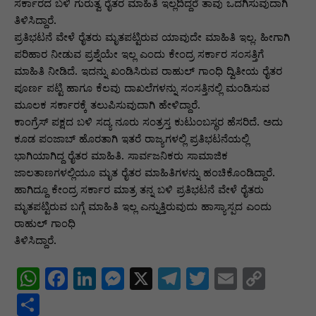
p
o
n
n
m
n
ಸರ್ಕಾರದ ಬಳಿ ಗುರುತ್ವ ರೈತರ ಮಾಹಿತಿ ಇಲ್ಲದಿದ್ದರೆ ತಾವು ಒದಗಿಸುವುದಾಗಿ
ತಿಳಿಸಿದ್ದಾರೆ.
p
o
g
k
ಪ್ರತಿಭಟನೆ ವೇಳೆ ರೈತರು ಮೃತಪಟ್ಟಿರುವ ಯಾವುದೇ ಮಾಹಿತಿ ಇಲ್ಲ. ಹೀಗಾಗಿ
k
er
ಪರಿಹಾರ ನೀಡುವ ಪ್ರಶ್ನೆಯೇ ಇಲ್ಲ ಎಂದು ಕೇಂದ್ರ ಸರ್ಕಾರ ಸಂಸತ್ತಿಗೆ
ಮಾಹಿತಿ ನೀಡಿದೆ. ಇದನ್ನು ಖಂಡಿಸಿರುವ ರಾಹುಲ್ ಗಾಂಧಿ ದ್ವಿತೀಯ ರೈತರ
ಪೂರ್ಣ ಪಟ್ಟಿ ಹಾಗೂ ಕೆಲವು ದಾಖಲೆಗಳನ್ನು ಸಂಸತ್ತಿನಲ್ಲಿ ಮಂಡಿಸುವ
ಮೂಲಕ ಸರ್ಕಾರಕ್ಕೆ ತಲುಪಿಸುವುದಾಗಿ ಹೇಳಿದ್ದಾರೆ.
ಕಾಂಗ್ರೆಸ್ ಪಕ್ಷದ ಬಳಿ ಸದ್ಯ ನೂರು ಸಂತ್ರಸ್ತ ಕುಟುಂಬಸ್ಥರ ಹೆಸರಿದೆ. ಅದು
ಕೂಡ ಪಂಜಾಬ್ ಹೊರತಾಗಿ ಇತರೆ ರಾಜ್ಯಗಳಲ್ಲಿ ಪ್ರತಿಭಟನೆಯಲ್ಲಿ
ಭಾಗಿಯಾಗಿದ್ದ ರೈತರ ಮಾಹಿತಿ. ಸಾರ್ವಜನಿಕರು ಸಾಮಾಜಿಕ
ಜಾಲತಾಣಗಳಲ್ಲಿಯೂ ಮೃತ ರೈತರ ಮಾಹಿತಿಗಳನ್ನು ಹಂಚಿಕೊಂಡಿದ್ದಾರೆ.
ಹಾಗಿದ್ದೂ ಕೇಂದ್ರ ಸರ್ಕಾರ ಮಾತ್ರ ತನ್ನ ಬಳಿ ಪ್ರತಿಭಟನೆ ವೇಳೆ ರೈತರು
ಮೃತಪಟ್ಟಿರುವ ಬಗ್ಗೆ ಮಾಹಿತಿ ಇಲ್ಲ ಎನ್ನುತ್ತಿರುವುದು ಹಾಸ್ಯಾಸ್ಪದ ಎಂದು
ರಾಹುಲ್ ಗಾಂಧಿ
ತಿಳಿಸಿದ್ದಾರೆ.
W
F
Li
M
X
T
T
E
C
h
a
n
e
el
w
m
o
S