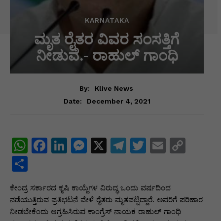
KARNATAKA
ಮೃತ ರೈತರ ವಿವರ ಸಂಸತ್ತಿಗೆ
ನೀಡುವೆ.- ರಾಹುಲ್ ಗಾಂಧಿ
By:
Klive News
December 4, 2021
Date:
W
F
Li
M
X
T
T
E
C
h
a
n
e
el
w
m
o
S
at
c
k
s
e
itt
ai
p
h
ಕೇಂದ್ರ ಸರ್ಕಾರದ ಕೃಷಿ ಕಾಯ್ದೆಗಳ ವಿರುದ್ಧ ಒಂದು ವರ್ಷದಿಂದ
s
e
e
s
gr
er
l
y
ar
ನಡೆಯುತ್ತಿರುವ ಪ್ರತಿಭಟನೆ ವೇಳೆ ರೈತರು ಮೃತಪಟ್ಟಿದ್ದಾರೆ. ಅವರಿಗೆ ಪರಿಹಾರ
A
b
dI
e
a
Li
e
ನೀಡಬೇಕೆಂದು ಆಗ್ರಹಿಸಿರುವ ಕಾಂಗ್ರೆಸ್ ನಾಯಕ ರಾಹುಲ್ ಗಾಂಧಿ