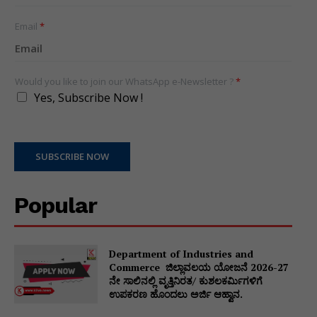
States
+1
Email
*
Would you like to join our WhatsApp e-Newsletter ?
*
Yes, Subscribe Now !
SUBSCRIBE NOW
Popular
Department of Industries and
Commerce ಜಿಲ್ಲಾವಲಯ ಯೋಜನೆ 2026-27
ನೇ ಸಾಲಿನಲ್ಲಿ ವೃತ್ತಿನಿರತ/ ಕುಶಲಕರ್ಮಿಗಳಿಗೆ
ಉಪಕರಣ ಹೊಂದಲು ಅರ್ಜಿ ಆಹ್ವಾನ.