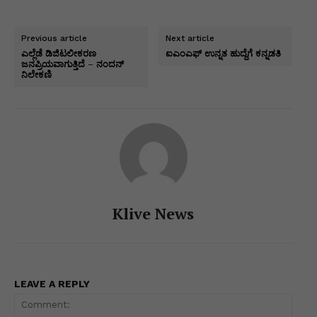
at
c
k
s
e
itt
ai
p
h
s
e
e
s
gr
er
l
y
ar
Previous article
Next article
A
b
dI
e
a
Li
e
ಎಲ್ಲೆಡೆ ಡಿಜಿಟಲೀಕರಣ
ಐಎಂಎಫ್ ಉನ್ನತ ಹುದ್ದೆಗೆ ಕನ್ನಡತಿ
ಜನಪ್ರಿಯವಾಗುತ್ತಿದೆ – ನಂದನ್
p
o
n
n
m
n
ನಿಲೇಕಣಿ
p
o
g
k
k
er
Klive News
LEAVE A REPLY