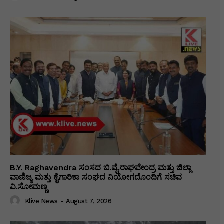
B.Y. Raghavendra ಸಂಸದ ಬಿ.ವೈ.ರಾಘವೇಂದ್ರ ಮತ್ತು ಜಿಲ್ಲಾ
ವಾಣಿಜ್ಯ ಮತ್ತು ಕೈಗಾರಿಕಾ ಸಂಘದ ನಿಯೋಗದೊಂದಿಗೆ ಸಚಿವ
ವಿ‌.ಸೋಮಣ್ಣ
Klive News
-
August 7, 2026