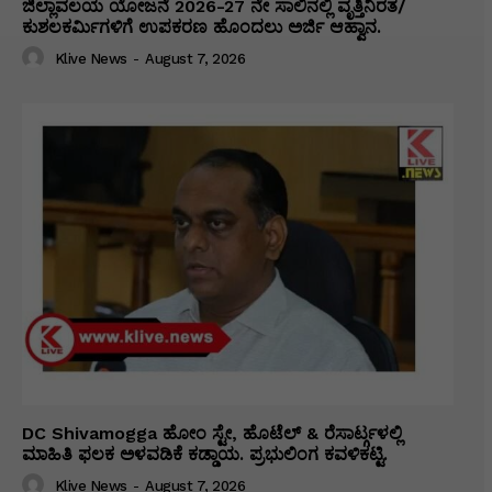
ಜಿಲ್ಲಾವಲಯ ಯೋಜನೆ 2026-27 ನೇ ಸಾಲಿನಲ್ಲಿ ವೃತ್ತಿನಿರತ/
ಕುಶಲಕರ್ಮಿಗಳಿಗೆ ಉಪಕರಣ ಹೊಂದಲು ಅರ್ಜಿ ಆಹ್ವಾನ.
Klive News
-
August 7, 2026
DC Shivamogga ಹೋಂ ಸ್ಟೇ, ಹೊಟೆಲ್ & ರೆಸಾರ್ಟ್ಗಳಲ್ಲಿ
ಮಾಹಿತಿ ಫಲಕ ಅಳವಡಿಕೆ ಕಡ್ಡಾಯ. ಪ್ರಭುಲಿಂಗ ಕವಳಿಕಟ್ಟಿ.
Klive News
-
August 7, 2026