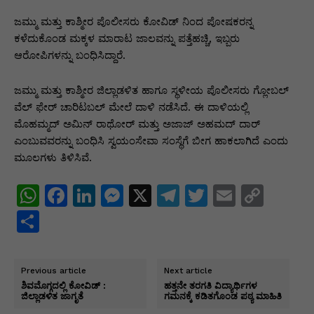
p
o
n
n
m
n
p
o
g
k
ಜಮ್ಮು ಮತ್ತು ಕಾಶ್ಮೀರ ಪೊಲೀಸರು ಕೋವಿಡ್ ನಿಂದ ಪೋಷಕರನ್ನ
ಕಳೆದುಕೊಂಡ ಮಕ್ಕಳ ಮಾರಾಟ ಜಾಲವನ್ನು ಪತ್ತೆಹಚ್ಚಿ, ಇಬ್ಬರು
k
er
ಆರೋಪಿಗಳನ್ನು ಬಂಧಿಸಿದ್ದಾರೆ.
ಜಮ್ಮು ಮತ್ತು ಕಾಶ್ಮೀರ ಜಿಲ್ಲಾಡಳಿತ ಹಾಗೂ ಸ್ಥಳೀಯ ಪೊಲೀಸರು ಗ್ಲೋಬಲ್
ವೆಲ್ ಫೇರ್ ಚಾರಿಟಬಲ್ ಮೇಲೆ ದಾಳಿ ನಡೆಸಿದೆ. ಈ ದಾಳಿಯಲ್ಲಿ
ಮೊಹಮ್ಮದ್ ಅಮಿನ್ ರಾಥೋರ್ ಮತ್ತು ಅಜಾಜ್ ಅಹಮದ್ ದಾರ್
ಎಂಬುವವರನ್ನು ಬಂಧಿಸಿ ಸ್ವಯಂಸೇವಾ ಸಂಸ್ಥೆಗೆ ಬೀಗ ಹಾಕಲಾಗಿದೆ ಎಂದು
ಮೂಲಗಳು ತಿಳಿಸಿವೆ.
W
F
Li
M
X
T
T
E
C
h
a
n
e
el
w
m
o
S
at
c
k
s
e
itt
ai
p
h
s
e
e
s
gr
er
l
y
ar
Previous article
Next article
A
b
dI
e
a
Li
e
ಶಿವಮೊಗ್ಗದಲ್ಲಿ ಕೋವಿಡ್ :
ಹತ್ತನೇ ತರಗತಿ ವಿದ್ಯಾರ್ಥಿಗಳ
ಜಿಲ್ಲಾಡಳಿತ ಜಾಗೃತೆ
ಗಮನಕ್ಕೆ ಕಡಿತಗೊಂಡ ಪಠ್ಯ ಮಾಹಿತಿ
p
o
n
n
m
n