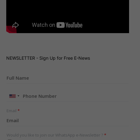
NEWSLETTER - Sign Up for Free E-News
United
States
+1
Email
*
Would you like to join our WhatsApp e-Newsletter ?
*