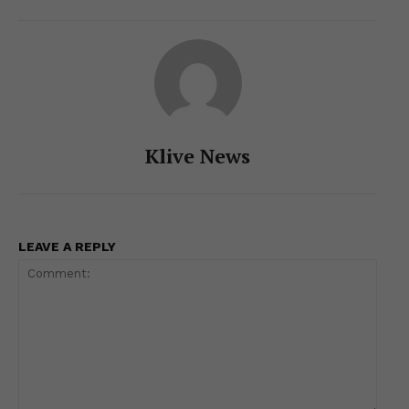
p
o
g
k
k
er
Klive News
LEAVE A REPLY