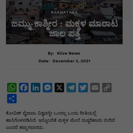
KARNATAKA
ಜಮ್ಮು-ಕಾಶ್ಮೀರ : ಮಕ್ಕಳ ಮಾರಾಟ
ಜಾಲ ಪತ್ತೆ
By:
Klive News
December 3, 2021
Date:
W
F
Li
M
X
T
T
E
C
h
a
n
e
el
w
m
o
S
at
c
k
s
e
itt
ai
p
h
ಕೋವಿಡ್ ವೈರಾಣು ವಿಶ್ವವನ್ನೇ ಒಂದಲ್ಲ ಒಂದು ರೀತಿಯಲ್ಲಿ
s
e
e
s
gr
er
l
y
ar
ಹಾನಿಗೊಳಪಡಿಸಿದೆ. ಇನ್ನೊಂದೆಡೆ ಮಕ್ಕಳ ಮೇಲೆ ದುಷ್ಪರಿಣಾಮ ಬೀರಿದೆ
A
b
dI
e
a
Li
e
ಎಂದರೆ ತಪ್ಪಾಗಲಾರದು.