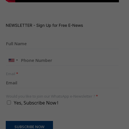
NEWSLETTER - Sign Up for Free E-News
United
States
+1
Email
*
Would you like to join our WhatsApp e-Newsletter ?
*
Yes, Subscribe Now !
SUBSCRIBE NOW