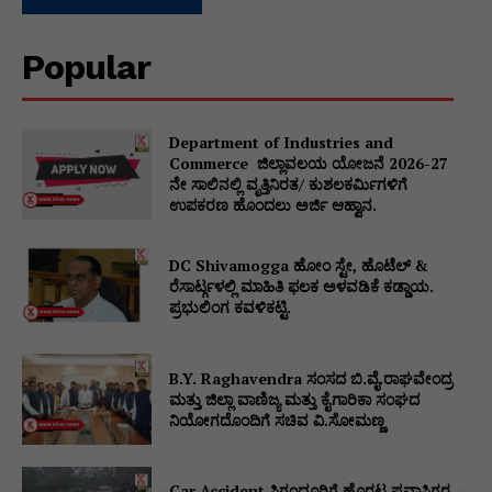
Popular
Department of Industries and
Commerce ಜಿಲ್ಲಾವಲಯ ಯೋಜನೆ 2026-27
ನೇ ಸಾಲಿನಲ್ಲಿ ವೃತ್ತಿನಿರತ/ ಕುಶಲಕರ್ಮಿಗಳಿಗೆ
ಉಪಕರಣ ಹೊಂದಲು ಅರ್ಜಿ ಆಹ್ವಾನ.
DC Shivamogga ಹೋಂ ಸ್ಟೇ, ಹೊಟೆಲ್ &
ರೆಸಾರ್ಟ್ಗಳಲ್ಲಿ ಮಾಹಿತಿ ಫಲಕ ಅಳವಡಿಕೆ ಕಡ್ಡಾಯ.
ಪ್ರಭುಲಿಂಗ ಕವಳಿಕಟ್ಟಿ.
B.Y. Raghavendra ಸಂಸದ ಬಿ.ವೈ.ರಾಘವೇಂದ್ರ
ಮತ್ತು ಜಿಲ್ಲಾ ವಾಣಿಜ್ಯ ಮತ್ತು ಕೈಗಾರಿಕಾ ಸಂಘದ
ನಿಯೋಗದೊಂದಿಗೆ ಸಚಿವ ವಿ‌.ಸೋಮಣ್ಣ
Car Accident ಸಿಗಂದೂರಿಗೆ ಹೊರಟ ಪ್ರವಾಸಿಗರ