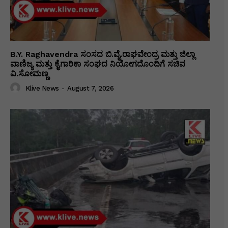
B.Y. Raghavendra ಸಂಸದ ಬಿ.ವೈ.ರಾಘವೇಂದ್ರ ಮತ್ತು ಜಿಲ್ಲಾ
ವಾಣಿಜ್ಯ ಮತ್ತು ಕೈಗಾರಿಕಾ ಸಂಘದ ನಿಯೋಗದೊಂದಿಗೆ ಸಚಿವ
ವಿ‌.ಸೋಮಣ್ಣ
Klive News
-
August 7, 2026