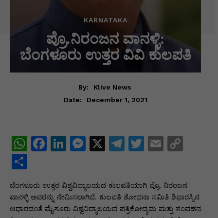
KARNATAKA
ಪ್ರೊ.ನಿರಂಜನ ವಾನಳ್ಳಿ:
ಬೆಂಗಳೂರು ಉತ್ತರ ವಿವಿ ಕುಲಪತಿ
By:
Klive News
December 1, 2021
Date:
W
F
Li
M
X
T
T
E
C
h
a
n
e
el
w
m
o
S
at
c
k
s
e
itt
ai
p
h
ಬೆಂಗಳೂರು ಉತ್ತರ ವಿಶ್ವವಿದ್ಯಾಲಯದ ಕುಲಪತಿಯಾಗಿ ಪ್ರೊ. ನಿರಂಜನ
s
e
e
s
gr
er
l
y
ar
ವಾನಳ್ಳಿ ಅವರನ್ನು ನೇಮಿಸಲಾಗಿದೆ. ಕುಲಪತಿ ಶೋಧನಾ ಸಮಿತಿ ಶಿಫಾರಸ್ಸಿನ
A
b
dI
e
a
Li
e
ಆಧಾರದಂತೆ ಮೈಸೂರು ವಿಶ್ವವಿದ್ಯಾಲಯದ ಪತ್ರಿಕೋದ್ಯಮ ಮತ್ತು ಸಂವಹನ