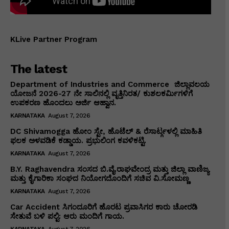
KLive Partner Program
The latest
Department of Industries and Commerce ಜಿಲ್ಲಾವಲಯ
ಯೋಜನೆ 2026-27 ನೇ ಸಾಲಿನಲ್ಲಿ ವೃತ್ತಿನಿರತ/ ಕುಶಲಕರ್ಮಿಗಳಿಗೆ
ಉಪಕರಣ ಹೊಂದಲು ಅರ್ಜಿ ಆಹ್ವಾನ.
KARNATAKA
August 7, 2026
DC Shivamogga ಹೋಂ ಸ್ಟೇ, ಹೊಟೆಲ್ & ರೆಸಾರ್ಟ್ಗಳಲ್ಲಿ ಮಾಹಿತಿ
ಫಲಕ ಅಳವಡಿಕೆ ಕಡ್ಡಾಯ. ಪ್ರಭುಲಿಂಗ ಕವಳಿಕಟ್ಟಿ.
KARNATAKA
August 7, 2026
B.Y. Raghavendra ಸಂಸದ ಬಿ.ವೈ.ರಾಘವೇಂದ್ರ ಮತ್ತು ಜಿಲ್ಲಾ ವಾಣಿಜ್ಯ
ಮತ್ತು ಕೈಗಾರಿಕಾ ಸಂಘದ ನಿಯೋಗದೊಂದಿಗೆ ಸಚಿವ ವಿ‌.ಸೋಮಣ್ಣ
KARNATAKA
August 7, 2026
Car Accident ಸಿಗಂದೂರಿಗೆ ಹೊರಟ ಪ್ರವಾಸಿಗರ ಕಾರು ಚೋರಡಿ
ಸೇತುವೆ ಬಳಿ ಪಲ್ಟಿ: ಆರು ಮಂದಿಗೆ ಗಾಯ.
KARNATAKA
August 7, 2026