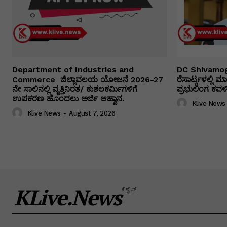
Department of Industries and
DC Shivamog
Commerce ಜಿಲ್ಲಾವಲಯ ಯೋಜನೆ 2026-27
ರೆಸಾರ್ಟ್ಗಳಲ್ಲಿ
ನೇ ಸಾಲಿನಲ್ಲಿ ವೃತ್ತಿನಿರತ/ ಕುಶಲಕರ್ಮಿಗಳಿಗೆ
ಪ್ರಭುಲಿಂಗ ಕವಳಿಕ
ಉಪಕರಣ ಹೊಂದಲು ಅರ್ಜಿ ಆಹ್ವಾನ.
Klive News
Klive News
-
August 7, 2026
KLive.News
ಕೆಲೈವ್