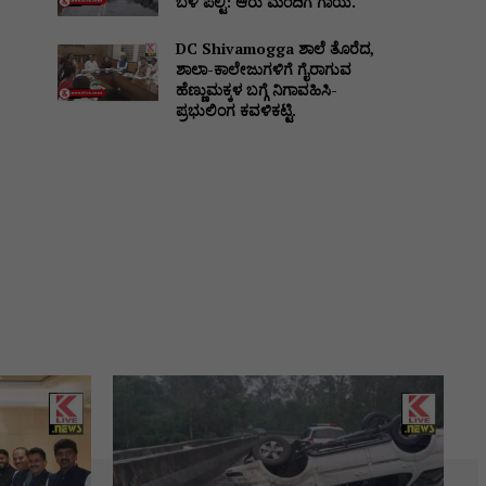
ಬಳಿ ಪಲ್ಟಿ: ಆರು ಮಂದಿಗೆ ಗಾಯ.
DC Shivamogga ಶಾಲೆ ತೊರೆದ,
ಶಾಲಾ-ಕಾಲೇಜುಗಳಿಗೆ ಗೈರಾಗುವ
ಹೆಣ್ಣುಮಕ್ಕಳ ಬಗ್ಗೆ ನಿಗಾವಹಿಸಿ-
ಪ್ರಭುಲಿಂಗ ಕವಳಿಕಟ್ಟಿ.