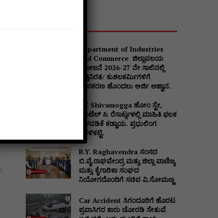
Popular
Department of Industries
and Commerce ಜಿಲ್ಲಾವಲಯ
ಯೋಜನೆ 2026-27 ನೇ ಸಾಲಿನಲ್ಲಿ
ವೃತ್ತಿನಿರತ/ ಕುಶಲಕರ್ಮಿಗಳಿಗೆ
ಉಪಕರಣ ಹೊಂದಲು ಅರ್ಜಿ ಆಹ್ವಾನ.
DC Shivamogga ಹೋಂ ಸ್ಟೇ,
ಹೊಟೆಲ್ & ರೆಸಾರ್ಟ್ಗಳಲ್ಲಿ ಮಾಹಿತಿ ಫಲಕ
ಅಳವಡಿಕೆ ಕಡ್ಡಾಯ. ಪ್ರಭುಲಿಂಗ
ಕವಳಿಕಟ್ಟಿ.
B.Y. Raghavendra ಸಂಸದ
ಬಿ.ವೈ.ರಾಘವೇಂದ್ರ ಮತ್ತು ಜಿಲ್ಲಾ ವಾಣಿಜ್ಯ
ಮತ್ತು ಕೈಗಾರಿಕಾ ಸಂಘದ
ನಿಯೋಗದೊಂದಿಗೆ ಸಚಿವ ವಿ‌.ಸೋಮಣ್ಣ
Website:
Car Accident ಸಿಗಂದೂರಿಗೆ ಹೊರಟ
ಪ್ರವಾಸಿಗರ ಕಾರು ಚೋರಡಿ ಸೇತುವೆ