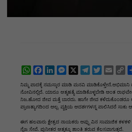
W
F
Li
M
X
T
T
E
C
h
a
n
e
el
w
m
o
ನಿಮ್ಮ ಪಾದಕ್ಕೆ ನಮಸ್ಕಾರ ಮಾಡಿ ಮನವಿ ಮಾಡಿಕೊಳ್ತೇನೆ.ಅಭಿಮಾನಿ 
at
c
k
s
e
itt
ai
p
ನೋವಿನಲ್ಲಿದೆ. ಯಾರೂ ಆತ್ಮಹತ್ಯೆ ಮಾಡಿಕೊಳ್ಳಬೇಡಿ ಅಂತ ರಾಘವೇ
s
e
e
s
gr
er
l
y
ನಿಜ.ಹೋದ ಜೀವ ಮತ್ತೆ ಬಾರದು. ಹಾಗೇ ಜೀವ ಕಳೆದುಕೊಂಡರೂ ಅದ
A
b
dI
e
a
L
ಪ್ರಾಣತ್ಯಾಗದಿಂದ ಅಲ್ಲ. ವ್ಯಕ್ತಿಯ ಆದರ್ಶಗಳನ್ನ ಪಾಲಿಸಿದರೆ ಸಾಕು ಅ
p
o
n
n
m
n
ಈಗ ಹಲವಾರು ಕ್ಷೇತ್ರದ ನಾಯಕರು ಅಪ್ಪು ವಿನ ಸಾಮಾಜಿಕ ಕಳಕಳಿ ಮೆ
p
o
g
k
ನೈಜ ಸೇವೆ. ಪುನೀತರ ಆತ್ಮಕ್ಕೂ ಶಾಂತಿ ತರುವ ಕೆಲಸವಾಗುತ್ತದೆ.