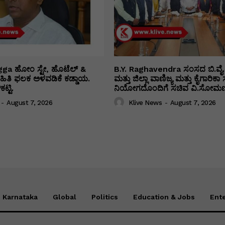
ga ಹೋಂ ಸ್ಟೇ, ಹೊಟೆಲ್ &
B.Y. Raghavendra ಸಂಸದ ಬಿ.ವೈ.
 ಮಾಹಿತಿ ಫಲಕ ಅಳವಡಿಕೆ ಕಡ್ಡಾಯ.
ಮತ್ತು ಜಿಲ್ಲಾ ವಾಣಿಜ್ಯ ಮತ್ತು ಕೈಗಾರಿ
ಟ್ಟಿ.
ನಿಯೋಗದೊಂದಿಗೆ ಸಚಿವ ವಿ‌.ಸೋಮಣ್
-
August 7, 2026
Klive News
-
August 7, 2026
Karnataka
Global
Politics
Education & Jobs
Ent