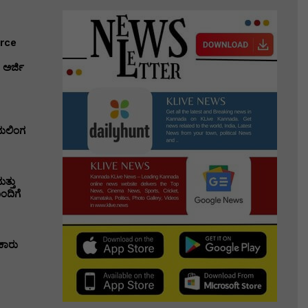
erce
ಅರ್ಜಿ
ಭುಲಿಂಗ
ತ್ತು
ಂದಿಗೆ
ಕಾರು