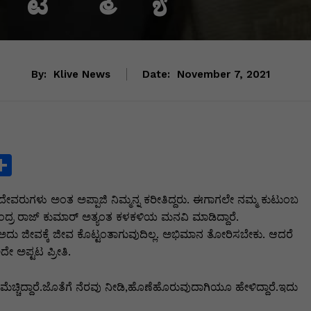
By:
Klive News
Date:
November 7, 2021
S
h
ದೇವರುಗಳು ಅಂತ ಅಪ್ಪಾಜಿ ನಿಮ್ಮನ್ನ ಕರೀತಿದ್ದರು. ಈಗಾಗಲೇ ನಮ್ಮ ಕುಟುಂಬ
ar
ಂದ್ರ ರಾಜ್ ಕುಮಾರ್ ಅತ್ಯಂತ ಕಳಕಳಿಯ ಮನವಿ ಮಾಡಿದ್ದಾರೆ.
e
ು ಜೀವಕ್ಕೆ ಜೀವ ಕೊಟ್ಟಂತಾಗುವುದಿಲ್ಲ. ಅಭಿಮಾನ ತೋರಿಸಬೇಕು. ಆದರೆ
i
ದೇ ಅಪ್ಟಟ ಪ್ರೀತಿ.
ಚ್ಚಿದ್ದಾರೆ.ಜೊತೆಗೆ ನೆರವು ನೀಡಿ,ಹೊಣೆಹೊರುವುದಾಗಿಯೂ ಹೇಳಿದ್ದಾರೆ.ಇದು