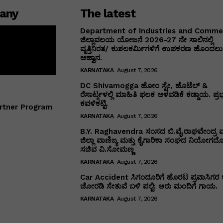
any
The latest
Department of Industries and Comm
ಜಿಲ್ಲಾವಲಯ ಯೋಜನೆ 2026-27 ನೇ ಸಾಲಿನಲ್ಲಿ
ವೃತ್ತಿನಿರತ/ ಕುಶಲಕರ್ಮಿಗಳಿಗೆ ಉಪಕರಣ ಹೊಂದಲು 
ಆಹ್ವಾನ.
KARNATAKA
August 7, 2026
DC Shivamogga ಹೋಂ ಸ್ಟೇ, ಹೊಟೆಲ್ &
ರೆಸಾರ್ಟ್ಗಳಲ್ಲಿ ಮಾಹಿತಿ ಫಲಕ ಅಳವಡಿಕೆ ಕಡ್ಡಾಯ. ಪ್ರ
ಕವಳಿಕಟ್ಟಿ.
rtner Program
KARNATAKA
August 7, 2026
B.Y. Raghavendra ಸಂಸದ ಬಿ.ವೈ.ರಾಘವೇಂದ್ರ ಮ
ಜಿಲ್ಲಾ ವಾಣಿಜ್ಯ ಮತ್ತು ಕೈಗಾರಿಕಾ ಸಂಘದ ನಿಯೋಗದೊ
ಸಚಿವ ವಿ‌.ಸೋಮಣ್ಣ
KARNATAKA
August 7, 2026
Car Accident ಸಿಗಂದೂರಿಗೆ ಹೊರಟ ಪ್ರವಾಸಿಗರ 
ಚೋರಡಿ ಸೇತುವೆ ಬಳಿ ಪಲ್ಟಿ: ಆರು ಮಂದಿಗೆ ಗಾಯ.
KARNATAKA
August 7, 2026