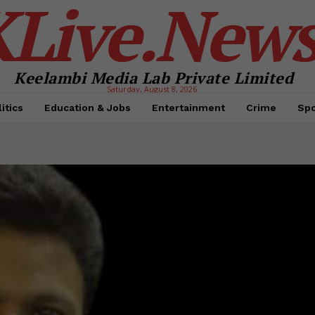
KLive.New
Keelambi Media Lab Private Limited
Saturday, August 8, 2026
itics
Education & Jobs
Entertainment
Crime
Spo