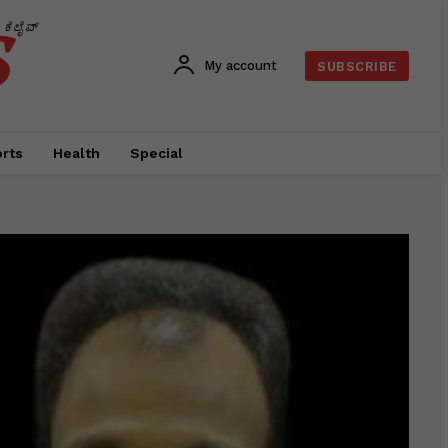
s
ಕೆಲೈವ್
My account
SUBSCRIBE
rts
Health
Special