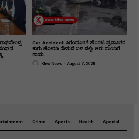
ರಾಘವೇಂದ್ರ
Car Accident ಸಿಗಂದೂರಿಗೆ ಹೊರಟ ಪ್ರವಾಸಿಗರ
ಕಾ ಸಂಘದ
ಕಾರು ಚೋರಡಿ ಸೇತುವೆ ಬಳಿ ಪಲ್ಟಿ: ಆರು ಮಂದಿಗೆ
ಣ
ಗಾಯ.
Klive News
-
August 7, 2026
ertainment
Crime
Sports
Health
Special