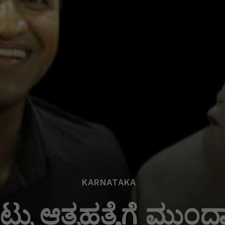
KARNATAKA
ಟು ಆತ್ಮಹತ್ಯೆಗೆ ಮುಂದಾ