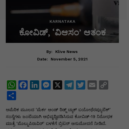
KARNATAKA
ಕೋವಿಡ್, ‘ವಿಆಸಂ’ ಆತಂಕ
By:
Klive News
November 5, 2021
Date:
W
F
Li
M
X
T
T
E
C
h
a
n
e
el
w
m
o
S
at
c
k
s
e
itt
ai
p
h
ಅಮೆರಿಕ ಮೂಲದ ‘ಮೆರ್ಕ ಅಂಡ್ ರಿಡ್ಜ್ ಬ್ಯಾಕ್ ಬಯೋಥೆರಪ್ಯೂಟಿಕ್’
s
e
e
s
gr
er
l
y
ar
ಸಂಸ್ಥೆಗಳು ಜಂಟಿಯಾಗಿ ಅಭಿವೃದ್ಧಿಪಡಿಸಿರುವ ಕೋವಿಡ್-19 ನಿರೋಧಕ
A
b
dI
e
a
Li
e
ಮಾತ್ರೆ ‘ಮೊಲ್ನುಪಿರಾವಿರ್’ ಬಳಕೆಗೆ ಬ್ರಿಟನ್ ಅನುಮೋದನೆ ನೀಡಿದೆ.