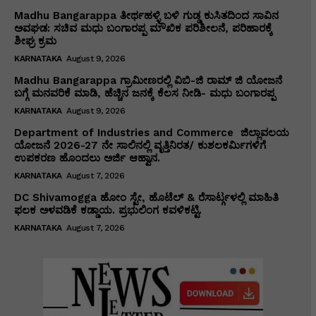
Madhu Bangarappa ತೀರ್ಥಹಳ್ಳಿ ಬಳಿ ಗುಡ್ಡ ಕುಸಿತದಿಂದ ಸಾವಿನ
ಅವಘಡ: ಸಚಿವ ಮಧು ಬಂಗಾರಪ್ಪ ಮೌಖಿಕ ಪರಿಶೀಲನೆ, ಪರಿಹಾರಕ್ಕೆ
ಶೀಘ್ರ ಕ್ರಮ
KARNATAKA
August 9, 2026
Madhu Bangarappa ಗ್ರಾಮೀಣರಲ್ಲಿ ವಿಬಿ-ಜಿ ರಾಮ್ ಜಿ ಯೋಜನೆ
ಬಗ್ಗೆ ಮನವರಿಕೆ ಮಾಡಿ, ಹೆಚ್ಚಿನ ಜನಕ್ಕೆ ಕೆಲಸ ನೀಡಿ- ಮಧು ಬಂಗಾರಪ್ಪ
KARNATAKA
August 9, 2026
Department of Industries and Commerce ಜಿಲ್ಲಾವಲಯ
ಯೋಜನೆ 2026-27 ನೇ ಸಾಲಿನಲ್ಲಿ ವೃತ್ತಿನಿರತ/ ಕುಶಲಕರ್ಮಿಗಳಿಗೆ
ಉಪಕರಣ ಹೊಂದಲು ಅರ್ಜಿ ಆಹ್ವಾನ.
KARNATAKA
August 7, 2026
DC Shivamogga ಹೋಂ ಸ್ಟೇ, ಹೊಟೆಲ್ & ರೆಸಾರ್ಟ್ಗಳಲ್ಲಿ ಮಾಹಿತಿ
ಫಲಕ ಅಳವಡಿಕೆ ಕಡ್ಡಾಯ. ಪ್ರಭುಲಿಂಗ ಕವಳಿಕಟ್ಟಿ.
KARNATAKA
August 7, 2026