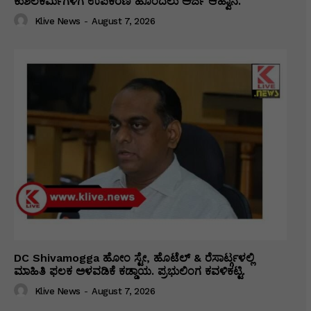
ಕುಶಲಕರ್ಮಿಗಳಿಗೆ ಉಪಕರಣ ಹೊಂದಲು ಅರ್ಜಿ ಆಹ್ವಾನ.
Klive News
-
August 7, 2026
DC Shivamogga ಹೋಂ ಸ್ಟೇ, ಹೊಟೆಲ್ & ರೆಸಾರ್ಟ್ಗಳಲ್ಲಿ
ಮಾಹಿತಿ ಫಲಕ ಅಳವಡಿಕೆ ಕಡ್ಡಾಯ. ಪ್ರಭುಲಿಂಗ ಕವಳಿಕಟ್ಟಿ.
Klive News
-
August 7, 2026