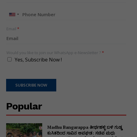
United
States
+1
Email
*
Would you like to join our WhatsApp e-Newsletter ?
*
Yes, Subscribe Now !
SUBSCRIBE NOW
Popular
Madhu Bangarappa ತೀರ್ಥಹಳ್ಳಿ ಬಳಿ ಗುಡ್ಡ
ಕುಸಿತದಿಂದ ಸಾವಿನ ಅವಘಡ: ಸಚಿವ ಮಧು