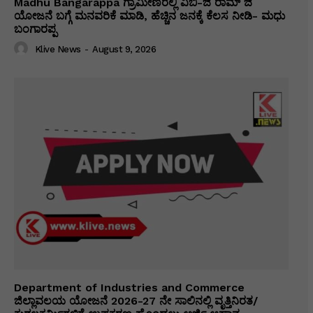
Madhu Bangarappa ಗ್ರಾಮೀಣರಲ್ಲಿ ವಿಬಿ-ಜಿ ರಾಮ್ ಜಿ
ಯೋಜನೆ ಬಗ್ಗೆ ಮನವರಿಕೆ ಮಾಡಿ, ಹೆಚ್ಚಿನ ಜನಕ್ಕೆ ಕೆಲಸ ನೀಡಿ- ಮಧು
ಬಂಗಾರಪ್ಪ
Klive News
-
August 9, 2026
Department of Industries and Commerce
ಜಿಲ್ಲಾವಲಯ ಯೋಜನೆ 2026-27 ನೇ ಸಾಲಿನಲ್ಲಿ ವೃತ್ತಿನಿರತ/