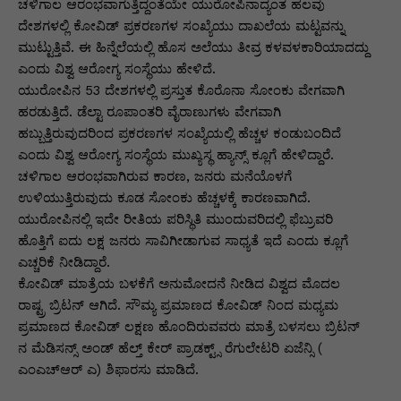
p
o
n
n
m
n
ಚಳಿಗಾಲ ಆರಂಭವಾಗುತ್ತಿದ್ದಂತೆಯೇ ಯುರೋಪಿನಾದ್ಯಂತ ಹಲವು
ದೇಶಗಳಲ್ಲಿ ಕೋವಿಡ್ ಪ್ರಕರಣಗಳ ಸಂಖ್ಯೆಯು ದಾಖಲೆಯ ಮಟ್ಟವನ್ನು
p
o
g
k
ಮುಟ್ಟುತ್ತಿವೆ. ಈ ಹಿನ್ನೆಲೆಯಲ್ಲಿ ಹೊಸ ಅಲೆಯು ತೀವ್ರ ಕಳವಳಕಾರಿಯಾದದ್ದು
k
er
ಎಂದು ವಿಶ್ವ ಆರೋಗ್ಯ ಸಂಸ್ಥೆಯು ಹೇಳಿದೆ.
ಯುರೋಪಿನ 53 ದೇಶಗಳಲ್ಲಿ ಪ್ರಸ್ತುತ ಕೊರೊನಾ ಸೋಂಕು ವೇಗವಾಗಿ
ಹರಡುತ್ತಿದೆ. ಡೆಲ್ಟಾ ರೂಪಾಂತರಿ ವೈರಾಣುಗಳು ವೇಗವಾಗಿ
ಹಬ್ಬುತ್ತಿರುವುದರಿಂದ ಪ್ರಕರಣಗಳ ಸಂಖ್ಯೆಯಲ್ಲಿ ಹೆಚ್ಚಳ ಕಂಡುಬಂದಿದೆ
ಎಂದು ವಿಶ್ವ ಆರೋಗ್ಯ ಸಂಸ್ಥೆಯ ಮುಖ್ಯಸ್ಥ ಹ್ಯಾನ್ಸ್ ಕ್ಲೂಗೆ ಹೇಳಿದ್ದಾರೆ.
ಚಳಿಗಾಲ ಆರಂಭವಾಗಿರುವ ಕಾರಣ, ಜನರು ಮನೆಯೊಳಗೆ
ಉಳಿಯುತ್ತಿರುವುದು ಕೂಡ ಸೋಂಕು ಹೆಚ್ಚಳಕ್ಕೆ ಕಾರಣವಾಗಿದೆ.
ಯುರೋಪಿನಲ್ಲಿ ಇದೇ ರೀತಿಯ ಪರಿಸ್ಥಿತಿ ಮುಂದುವರಿದಲ್ಲಿ ಫೆಬ್ರುವರಿ
ಹೊತ್ತಿಗೆ ಐದು ಲಕ್ಷ ಜನರು ಸಾವಿಗೀಡಾಗುವ ಸಾಧ್ಯತೆ ಇದೆ ಎಂದು ಕ್ಲೂಗೆ
ಎಚ್ಚರಿಕೆ ನೀಡಿದ್ದಾರೆ.
ಕೋವಿಡ್ ಮಾತ್ರೆಯ ಬಳಕೆಗೆ ಅನುಮೋದನೆ ನೀಡಿದ ವಿಶ್ವದ ಮೊದಲ
ರಾಷ್ಟ್ರ ಬ್ರಿಟನ್ ಆಗಿದೆ. ಸೌಮ್ಯ ಪ್ರಮಾಣದ ಕೋವಿಡ್ ನಿಂದ ಮಧ್ಯಮ
ಪ್ರಮಾಣದ ಕೋವಿಡ್ ಲಕ್ಷಣ ಹೊಂದಿರುವವರು ಮಾತ್ರೆ ಬಳಸಲು ಬ್ರಿಟನ್
ನ ಮೆಡಿಸನ್ಸ್ ಅಂಡ್ ಹೆಲ್ತ್ ಕೇರ್ ಪ್ರಾಡಕ್ಟ್ಸ್ ರೆಗುಲೇಟರಿ ಏಜೆನ್ಸಿ (
ಎಂಎಚ್ಆರ್ ಎ) ಶಿಫಾರಸು ಮಾಡಿದೆ.