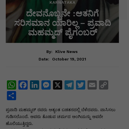
KARNATAKA
ದೇವನೊಬ್ಬನೇ :ಆತನಿಗೆ
ಸರಿಸಮಾನ ಯಾರಿಲ್ಲ – ಪ್ರವಾದಿ
ಮಹಮ್ಮದ್ ಪೈಗಂಬರ್
By:
Klive News
October 19, 2021
Date:
W
F
Li
M
X
T
T
E
C
h
a
n
e
el
w
m
o
S
at
c
k
s
e
itt
ai
p
h
ಪ್ರವಾದಿ ಮಹಮ್ಮದ್ ರವರು ಅತ್ಯಂತ ಬಡತನದಲ್ಲಿ ಬೆಳೆದವರು. ವಾಸಿಸಲು
s
e
e
s
gr
er
l
y
ar
ಗುಡಿಸಲೊಂದೆ. ಅವರು ತೊಡುವ ಚರ್ಮದ ಅಂಗಿಯನ್ನು ಅವರೇ
A
b
dI
e
a
Li
e
ಹೊಲಿಯುತ್ತಿದ್ದರು.