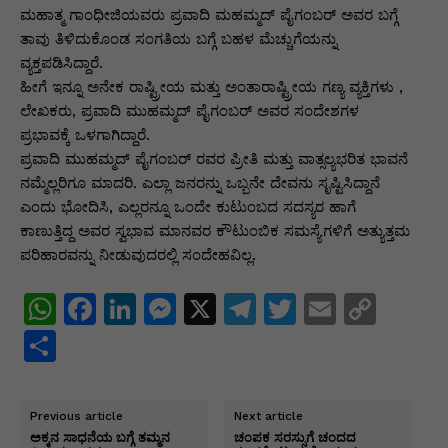
ಮಹಾತ್ಮ ಗಾಂಧೀಜಿಯವರು ಪ್ರವಾದಿ ಮಹಮ್ಮದ್ ಪೈಗಂಬರ್ ಅವರ ಬಗ್ಗೆ
ತಾವು ತಿಳಿದುಕೊಂಡ ಸಂಗತಿಯ ಬಗ್ಗೆ ಬಹಳ ಮೆಚ್ಚುಗೆಯನ್ನು
ವ್ಯಕ್ತಪಡಿಸಿದ್ದಾರೆ.
ಹೀಗೆ ಇನ್ನೂ ಅನೇಕ ರಾಷ್ಟ್ರೀಯ ಮತ್ತು ಅಂತಾರಾಷ್ಟ್ರೀಯ ಗಣ್ಯ ವ್ಯಕ್ತಿಗಳು ,
ಲೇಖಕರು, ಪ್ರವಾದಿ ಮುಹಮ್ಮದ್ ಪೈಗಂಬರ್ ಅವರ ಸಂದೇಶಗಳ
ಪ್ರಭಾವಕ್ಕೆ ಒಳಗಾಗಿದ್ದಾರೆ.
ಪ್ರವಾದಿ ಮುಹಮ್ಮದ್ ಪೈಗಂಬರ್ ರವರ ಪ್ರೀತಿ ಮತ್ತು ವಾತ್ಸಲ್ಯಭರಿತ ಭಾವನೆ
ನಮ್ಮೆಲ್ಲರಿಗೂ ಮಾದರಿ. ಎಲ್ಲಾ ಜನರನ್ನು ಒಬ್ಬನೇ ದೇವನು ಸೃಷ್ಟಿಸಿದ್ದಾನೆ
ಎಂದು ಭೋದಿಸಿ, ಎಲ್ಲರನ್ನೂ ಒಂದೇ ಕುಟುಂಬದ ಸದಸ್ಯರ ಹಾಗೆ
ಕಾಣುತ್ತಿದ್ದ ಅವರ ಸ್ವಭಾವ ಮಾನವರ ಕೌಟುಂಬಿಕ ಸಮಸ್ಯೆಗಳಿಗೆ ಅತ್ಯುತ್ತಮ
ಪರಿಹಾರವನ್ನು ನೀಡುವುದರಲ್ಲಿ ಸಂದೇಹವಿಲ್ಲ.
W
F
Li
M
X
T
T
E
C
h
a
n
e
el
w
m
o
S
at
c
k
s
e
itt
ai
p
h
s
e
e
s
gr
er
l
y
ar
Previous article
Next article
A
b
dI
e
a
Li
e
ಅಕ್ಕನ ಸಾಧನೆಯ ಬಗ್ಗೆ ತಮ್ಮನ
ಚಂಪಕ ಸರಸ್ಸುಗೆ ಚಂದದ