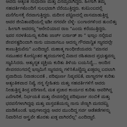
p
o
n
n
m
n
ಅವರು ಅತ್ಯಂತ ಸಾಧಾರಣ ಮತ್ತು ವಿನಮ್ರರಾಗಿದ್ದರು. ಹೀಗಾಗಿ ತಮ್ಮ
ಸಹವರ್ತಿಗಳೊಂದಿಗೆ ಸುಲಭವಾಗಿ ಬೆರೆಯುತ್ತಿದ್ದರು. ಕುಟುಂಬದಲ್ಲಿ
p
o
g
k
ಮನೆಗೆಲಸಕ್ಕೆ ನೆರವಾಗುತ್ತಿದ್ದರು. ಮದೀನ ಪಟ್ಟಣದಲ್ಲಿ ವಾಸಮಾಡುತ್ತಿದ್ದ
k
er
ಅವರ ಜೀವಿತಾವಧಿಯಲ್ಲಿ ಇಡೀ ನಗರವೇ ಬೆಳ್ಳಿ- ಬಂಗಾರಗಳಿಂದ ತುಂಬಿತ್ತು
. ಹೀಗಾಗಿ ಅವರನ್ನು “ಅರೇಬಿಯಾದ ರಾಜ “ಎಂದು ಕರೆಯುತ್ತಿದ್ದರು.
ಇವರ ಸರಳತೆಯನ್ನು ಕುರಿತು ಜಾರ್ಜ್ ಬರ್ನಾಡ್ ಶಾ ” ಇಸ್ಲಾಂ ನಲ್ಲಿರುವ
ಜೀವಸತ್ವದಿಂದಾಗಿ ನಾನು ಯಾವಾಗಲೂ ಅದನ್ನು ಗೌರವಾನ್ವಿತ ಸ್ಥಾನದಲ್ಲೇ
ಕಾಣುತ್ತಿರುವೆನು” ಎಂದಿದ್ದಾರೆ. ಮಹಾತ್ಮ ಗಾಂಧೀಜಿಯವರು “ಮಾನವ
ಸಮೂಹದ ಕೋಟ್ಯಂತರ ಹೃದಯಗಳಲ್ಲಿ ವಿವಾದ ರಹಿತವಾದ ಪ್ರಭುತ್ವವನ್ನು
ಸ್ಥಾಪಿಸಿದರು. ಅತ್ಯುನ್ನತ ವ್ಯಕ್ತಿಯ ಕುರಿತು ತಿಳಿಯ ಬಯಸಿದ್ದೆ…. ಅಂದಿನ
ಜೀವನರಂಗದಲ್ಲಿ ಇಸ್ಲಾಮಿಗೆ ಸ್ಥಾನವನ್ನು ಗಳಿಸಿಕೊಟ್ಟಿದ್ದು ಖಡ್ಗವಲ್ಲ ಬದಲಾಗಿ
ಪ್ರವಾದಿಯ ನಿರಾಡಂಬರತೆ , ಪರಿಪೂರ್ಣ ನಿಷ್ಕಪಟತೆ, ವಾಗ್ದಾನಗಳ ಕುರಿತು
ಆತ್ಯಂತಿಕವಾದ ನಿಷ್ಠೆ, ನನ್ನ ಸ್ನೇಹಿತರು ಮತ್ತು ಸಹವರ್ತಿಗಳಿಗೆ ಅವರು
ನೀಡುತ್ತಿದ್ದ ತೀವ್ರ ಪರಿಗಣನೆ, ಮತ ಪ್ರಚಾರ ಕಾರ್ಯದ ಕುರಿತು ಅವರಿಗಿದ್ದ
ಎದೆಗಾರಿಕೆ, ನಿರ್ಭಯತೆ ಮತ್ತು ದೇವನಲ್ಲಿದ್ದ ಪರಿಪೂರ್ಣ ನಂಬಿಕೆ ಮತ್ತು
ಭರವಸೆಗಳಾಗಿದ್ದವು ಮತ್ತು ವಾಸ್ತವತೆಯನ್ನು ನಾನು ಚೆನ್ನಾಗಿ ಮನದಟ್ಟು
ಮಾಡಿಕೊಂಡೆ. ಇವುಗಳಾದ್ದವು ಅವರ ಮುಂದಿದ್ದ ಸರ್ವ ಅಡೆತಡೆಗಳನ್ನು
ನಿವಾರಿಸಿದ ಅಸ್ತ್ರವೇ ಹೊರತು ಖಡ್ಗ ವಾಗಿರಲಿಲ್ಲ” ಎಂದಿದ್ದಾರೆ.