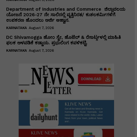
Department of Industries and Commerce ಜಿಲ್ಲಾವಲಯ
ಯೋಜನೆ 2026-27 ನೇ ಸಾಲಿನಲ್ಲಿ ವೃತ್ತಿನಿರತ/ ಕುಶಲಕರ್ಮಿಗಳಿಗೆ
ಉಪಕರಣ ಹೊಂದಲು ಅರ್ಜಿ ಆಹ್ವಾನ.
KARNATAKA
August 7, 2026
DC Shivamogga ಹೋಂ ಸ್ಟೇ, ಹೊಟೆಲ್ & ರೆಸಾರ್ಟ್ಗಳಲ್ಲಿ ಮಾಹಿತಿ
ಫಲಕ ಅಳವಡಿಕೆ ಕಡ್ಡಾಯ. ಪ್ರಭುಲಿಂಗ ಕವಳಿಕಟ್ಟಿ.
KARNATAKA
August 7, 2026