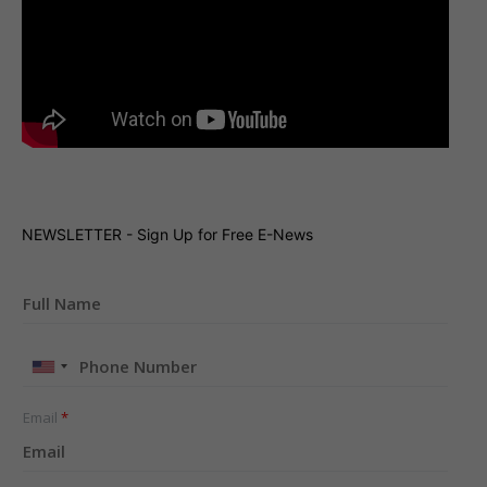
NEWSLETTER - Sign Up for Free E-News
United
States
+1
Email
*