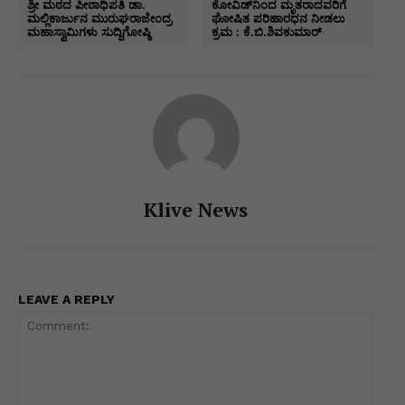
A
b
dI
e
a
Li
e
ಶ್ರೀ ಮಠದ ಪೀಠಾಧಿಪತಿ ಡಾ.
ಕೋವಿಡ್‍ನಿಂದ ಮೃತರಾದವರಿಗೆ
ಮಲ್ಲಿಕಾರ್ಜುನ ಮುರುಘರಾಜೇಂದ್ರ
ಘೋಷಿತ ಪರಿಹಾರಧನ ನೀಡಲು
p
o
n
n
m
n
ಮಹಾಸ್ವಾಮಿಗಳು ಸುದ್ದಿಗೋಷ್ಠಿ
ಕ್ರಮ : ಕೆ.ಬಿ.ಶಿವಕುಮಾರ್
p
o
g
k
k
er
Klive News
LEAVE A REPLY