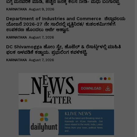
ಬಗ್ಗೆ ಮನವರಿಕೆ ಮಾಡಿ, ಹೆಚ್ಚಿನ ಜನಕ್ಕೆ ಕೆಲಸ ನೀಡಿ- ಮಧು ಬಂಗಾರಪ್ಪ
KARNATAKA
August 9, 2026
Department of Industries and Commerce ಜಿಲ್ಲಾವಲಯ
ಯೋಜನೆ 2026-27 ನೇ ಸಾಲಿನಲ್ಲಿ ವೃತ್ತಿನಿರತ/ ಕುಶಲಕರ್ಮಿಗಳಿಗೆ
ಉಪಕರಣ ಹೊಂದಲು ಅರ್ಜಿ ಆಹ್ವಾನ.
KARNATAKA
August 7, 2026
DC Shivamogga ಹೋಂ ಸ್ಟೇ, ಹೊಟೆಲ್ & ರೆಸಾರ್ಟ್ಗಳಲ್ಲಿ ಮಾಹಿತಿ
ಫಲಕ ಅಳವಡಿಕೆ ಕಡ್ಡಾಯ. ಪ್ರಭುಲಿಂಗ ಕವಳಿಕಟ್ಟಿ.
KARNATAKA
August 7, 2026