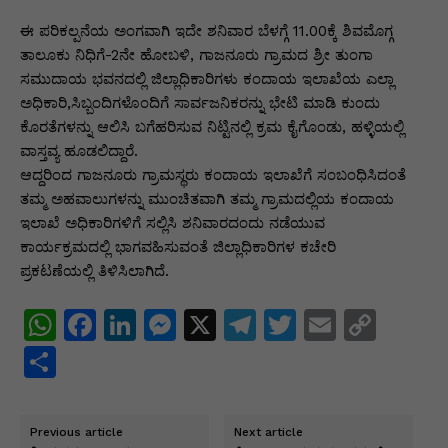
p
o
n
n
m
n
p
o
g
k
ಈ ಪರಿಕಲ್ಪನೆಯ ಅಂಗವಾಗಿ ಇದೇ ಶನಿವಾರ ಬೆಳಗ್ಗೆ 11.00ಕ್ಕೆ ಶಿವಮೊಗ್ಗ
ತಾಲೂಕು ನಿಧಿಗೆ-2ನೇ ಹೋಬಳಿ, ಗಾಜನೂರು ಗ್ರಾಮದ ಶ್ರೀ ತುಂಗಾ
k
er
ಸಮುದಾಯ ಭವನದಲ್ಲಿ ಜಿಲ್ಲಾಧಿಕಾರಿಗಳು ಕಂದಾಯ ಇಲಾಖೆಯ ಎಲ್ಲಾ
ಅಧಿಕಾರಿ,ಸಿಬ್ಬಂದಿಗಳೊಂದಿಗೆ ಸಾರ್ವಜನಿಕರನ್ನು ಭೇಟಿ ಮಾಡಿ ಕುಂದು
ಕೊರತೆಗಳನ್ನು ಆಲಿಸಿ ಬಗೆಹರಿಸುವ ನಿಟ್ಟಿನಲ್ಲಿ ಕ್ರಮ ಕೈಗೊಂಡು, ಹಳ್ಳಿಯಲ್ಲಿ
ವಾಸ್ತವ್ಯ ಹೂಡಲಿದ್ದಾರೆ.
ಆದ್ದರಿಂದ ಗಾಜನೂರು ಗ್ರಾಮಸ್ಥರು ಕಂದಾಯ ಇಲಾಖೆಗೆ ಸಂಬಂಧಿಸಿದಂತೆ
ತಮ್ಮ ಅಹವಾಲುಗಳನ್ನು ಮುಂಚಿತವಾಗಿ ತಮ್ಮ ಗ್ರಾಮದಲ್ಲಿಯ ಕಂದಾಯ
ಇಲಾಖೆ ಅಧಿಕಾರಿಗಳಿಗೆ ಸಲ್ಲಿಸಿ ಶನಿವಾರದಂದು ನಡೆಯುವ
ಕಾರ್ಯಕ್ರಮದಲ್ಲಿ ಭಾಗವಹಿಸುವಂತೆ ಜಿಲ್ಲಾಧಿಕಾರಿಗಳ ಕಚೇರಿ
ಪ್ರಕಟಣೆಯಲ್ಲಿ ತಿಳಿಸಿಲಾಗಿದೆ.
W
F
Li
M
X
T
T
E
C
h
a
n
e
el
w
m
o
S
at
c
k
s
e
itt
ai
p
h
s
e
e
s
gr
er
l
y
ar
Previous article
Next article