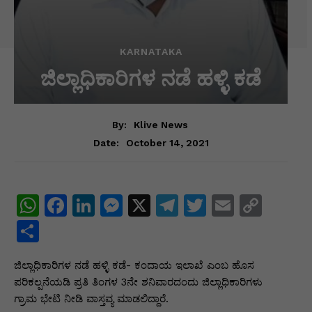
KARNATAKA
ಜಿಲ್ಲಾಧಿಕಾರಿಗಳ ನಡೆ ಹಳ್ಳಿ ಕಡೆ
By:
Klive News
October 14, 2021
Date:
W
F
Li
M
X
T
T
E
C
h
a
n
e
el
w
m
o
S
at
c
k
s
e
itt
ai
p
h
ಜಿಲ್ಲಾಧಿಕಾರಿಗಳ ನಡೆ ಹಳ್ಳಿ ಕಡೆ- ಕಂದಾಯ ಇಲಾಖೆ ಎಂಬ ಹೊಸ
s
e
e
s
gr
er
l
y
ar
ಪರಿಕಲ್ಪನೆಯಡಿ ಪ್ರತಿ ತಿಂಗಳ 3ನೇ ಶನಿವಾರದಂದು ಜಿಲ್ಲಾಧಿಕಾರಿಗಳು
A
b
dI
e
a
Li
e
ಗ್ರಾಮ ಭೇಟಿ ನೀಡಿ ವಾಸ್ತವ್ಯ ಮಾಡಲಿದ್ದಾರೆ.