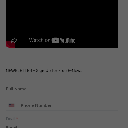
NEWSLETTER - Sign Up for Free E-News
United
States
+1
Email
*