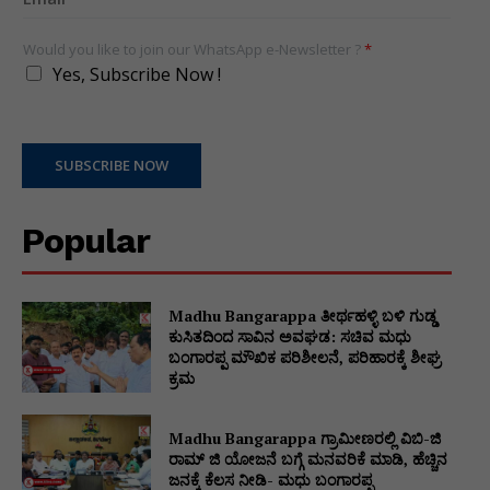
Would you like to join our WhatsApp e-Newsletter ?
*
Yes, Subscribe Now !
SUBSCRIBE NOW
Popular
Madhu Bangarappa ತೀರ್ಥಹಳ್ಳಿ ಬಳಿ ಗುಡ್ಡ
ಕುಸಿತದಿಂದ ಸಾವಿನ ಅವಘಡ: ಸಚಿವ ಮಧು
ಬಂಗಾರಪ್ಪ ಮೌಖಿಕ ಪರಿಶೀಲನೆ, ಪರಿಹಾರಕ್ಕೆ ಶೀಘ್ರ
ಕ್ರಮ
Madhu Bangarappa ಗ್ರಾಮೀಣರಲ್ಲಿ ವಿಬಿ-ಜಿ
ರಾಮ್ ಜಿ ಯೋಜನೆ ಬಗ್ಗೆ ಮನವರಿಕೆ ಮಾಡಿ, ಹೆಚ್ಚಿನ
ಜನಕ್ಕೆ ಕೆಲಸ ನೀಡಿ- ಮಧು ಬಂಗಾರಪ್ಪ