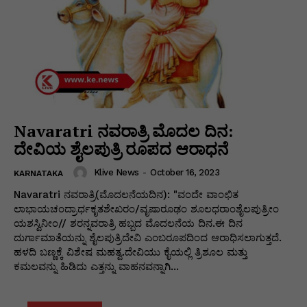
Navaratri ನವರಾತ್ರಿ ಮೊದಲ ದಿನ:
ದೇವಿಯ ಶೈಲಪುತ್ರಿ ರೂಪದ ಆರಾಧನೆ
Klive News
-
October 16, 2023
KARNATAKA
Navaratri ನವರಾತ್ರಿ(ಮೊದಲನೆಯದಿನ): "ವಂದೇ ವಾಂಛಿತ
ಲಾಭಾಯಚಂದ್ರಾರ್ಧಕೃತಶೇಖರಂ/ವೃಷಾರೂಢಂ ಶೂಲಧರಾಂಶೈಲಪುತ್ರೀಂ
ಯಶಸ್ವಿನೀಂ// ಶರನ್ನವರಾತ್ರಿ ಹಬ್ಬದ ಮೊದಲನೆಯ ದಿನ.ಈ ದಿನ
ದುರ್ಗಾಮಾತೆಯನ್ನು ಶೈಲಪುತ್ರಿದೇವಿ ಎಂಬರೂಪದಿಂದ ಆರಾಧಿಸಲಾಗುತ್ತದೆ.
ಹಳದಿ ಬಣ್ಣಕ್ಕೆ ವಿಶೇಷ ಮಹತ್ವ.ದೇವಿಯು ಕೈಯಲ್ಲಿ ತ್ರಿಶೂಲ ಮತ್ತು
ಕಮಲವನ್ನು ಹಿಡಿದು ಎತ್ತನ್ನು ವಾಹನವನ್ನಾಗಿ...