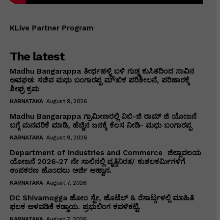
KLive Partner Program
The latest
Madhu Bangarappa ತೀರ್ಥಹಳ್ಳಿ ಬಳಿ ಗುಡ್ಡ ಕುಸಿತದಿಂದ ಸಾವಿನ
ಅವಘಡ: ಸಚಿವ ಮಧು ಬಂಗಾರಪ್ಪ ಮೌಖಿಕ ಪರಿಶೀಲನೆ, ಪರಿಹಾರಕ್ಕೆ
ಶೀಘ್ರ ಕ್ರಮ
KARNATAKA
August 9, 2026
Madhu Bangarappa ಗ್ರಾಮೀಣರಲ್ಲಿ ವಿಬಿ-ಜಿ ರಾಮ್ ಜಿ ಯೋಜನೆ
ಬಗ್ಗೆ ಮನವರಿಕೆ ಮಾಡಿ, ಹೆಚ್ಚಿನ ಜನಕ್ಕೆ ಕೆಲಸ ನೀಡಿ- ಮಧು ಬಂಗಾರಪ್ಪ
KARNATAKA
August 9, 2026
Department of Industries and Commerce ಜಿಲ್ಲಾವಲಯ
ಯೋಜನೆ 2026-27 ನೇ ಸಾಲಿನಲ್ಲಿ ವೃತ್ತಿನಿರತ/ ಕುಶಲಕರ್ಮಿಗಳಿಗೆ
ಉಪಕರಣ ಹೊಂದಲು ಅರ್ಜಿ ಆಹ್ವಾನ.
KARNATAKA
August 7, 2026
DC Shivamogga ಹೋಂ ಸ್ಟೇ, ಹೊಟೆಲ್ & ರೆಸಾರ್ಟ್ಗಳಲ್ಲಿ ಮಾಹಿತಿ
ಫಲಕ ಅಳವಡಿಕೆ ಕಡ್ಡಾಯ. ಪ್ರಭುಲಿಂಗ ಕವಳಿಕಟ್ಟಿ.
KARNATAKA
August 7, 2026