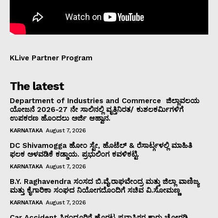
KLive Partner Program
The latest
Department of Industries and Commerce ಜಿಲ್ಲಾವಲಯ
ಯೋಜನೆ 2026-27 ನೇ ಸಾಲಿನಲ್ಲಿ ವೃತ್ತಿನಿರತ/ ಕುಶಲಕರ್ಮಿಗಳಿಗೆ
ಉಪಕರಣ ಹೊಂದಲು ಅರ್ಜಿ ಆಹ್ವಾನ.
KARNATAKA
August 7, 2026
DC Shivamogga ಹೋಂ ಸ್ಟೇ, ಹೊಟೆಲ್ & ರೆಸಾರ್ಟ್ಗಳಲ್ಲಿ ಮಾಹಿತಿ
ಫಲಕ ಅಳವಡಿಕೆ ಕಡ್ಡಾಯ. ಪ್ರಭುಲಿಂಗ ಕವಳಿಕಟ್ಟಿ.
KARNATAKA
August 7, 2026
B.Y. Raghavendra ಸಂಸದ ಬಿ.ವೈ.ರಾಘವೇಂದ್ರ ಮತ್ತು ಜಿಲ್ಲಾ ವಾಣಿಜ್ಯ
ಮತ್ತು ಕೈಗಾರಿಕಾ ಸಂಘದ ನಿಯೋಗದೊಂದಿಗೆ ಸಚಿವ ವಿ‌.ಸೋಮಣ್ಣ
KARNATAKA
August 7, 2026
Car Accident ಸಿಗಂದೂರಿಗೆ ಹೊರಟ ಪ್ರವಾಸಿಗರ ಕಾರು ಚೋರಡಿ