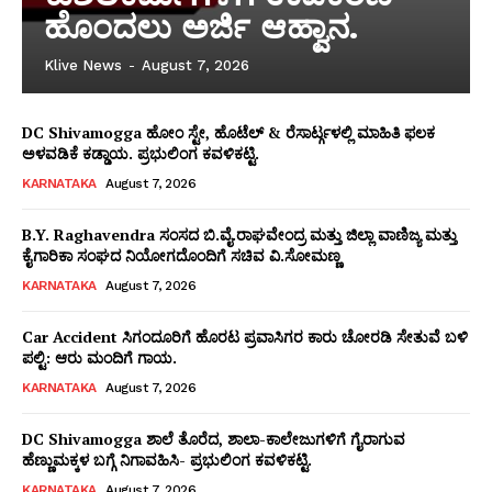
ಹೊಂದಲು ಅರ್ಜಿ ಆಹ್ವಾನ.
Klive News
-
August 7, 2026
DC Shivamogga ಹೋಂ ಸ್ಟೇ, ಹೊಟೆಲ್ & ರೆಸಾರ್ಟ್ಗಳಲ್ಲಿ ಮಾಹಿತಿ ಫಲಕ
ಅಳವಡಿಕೆ ಕಡ್ಡಾಯ. ಪ್ರಭುಲಿಂಗ ಕವಳಿಕಟ್ಟಿ.
KARNATAKA
August 7, 2026
B.Y. Raghavendra ಸಂಸದ ಬಿ.ವೈ.ರಾಘವೇಂದ್ರ ಮತ್ತು ಜಿಲ್ಲಾ ವಾಣಿಜ್ಯ ಮತ್ತು
ಕೈಗಾರಿಕಾ ಸಂಘದ ನಿಯೋಗದೊಂದಿಗೆ ಸಚಿವ ವಿ‌.ಸೋಮಣ್ಣ
KARNATAKA
August 7, 2026
Car Accident ಸಿಗಂದೂರಿಗೆ ಹೊರಟ ಪ್ರವಾಸಿಗರ ಕಾರು ಚೋರಡಿ ಸೇತುವೆ ಬಳಿ
ಪಲ್ಟಿ: ಆರು ಮಂದಿಗೆ ಗಾಯ.
KARNATAKA
August 7, 2026
WhatsApp
Facebook
LinkedIn
Messenger
X
Telegram
Twitter
Email
Copy
Sha
Link
DC Shivamogga ಶಾಲೆ ತೊರೆದ, ಶಾಲಾ-ಕಾಲೇಜುಗಳಿಗೆ ಗೈರಾಗುವ
ಹೆಣ್ಣುಮಕ್ಕಳ ಬಗ್ಗೆ ನಿಗಾವಹಿಸಿ- ಪ್ರಭುಲಿಂಗ ಕವಳಿಕಟ್ಟಿ.
KARNATAKA
August 7, 2026