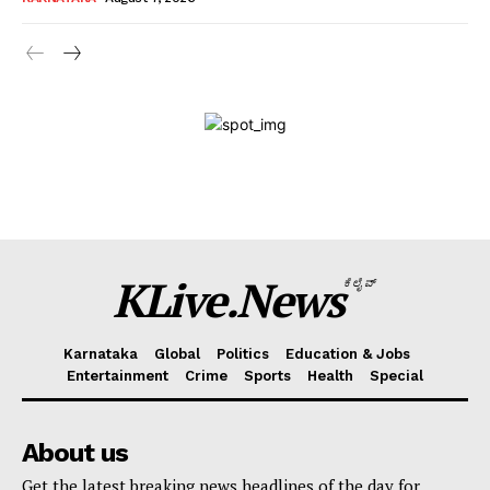
News Week
Magazine PRO
SUBSCRIBE NOW
Company
KLive Partner Program
KLive.News
ಕೆಲೈವ್
WhatsApp
Facebook
LinkedIn
Messenger
X
Telegram
Twitter
Email
Copy
Sha
Link
Karnataka
Global
Politics
Education & Jobs
Entertainment
Crime
Sports
Health
Special
About us
Get the latest breaking news headlines of the day for