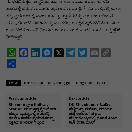
p
o
n
n
m
n
ಸಂಭವವಿರುತ್ತದೆ. ಆದ್ದರಿಂದ ತುಂಗಾ ಜಲಾಶಯದ ಕೆಳಭಾಗದ ನದಿ
ಪಾತ್ರದಲ್ಲಿ ಬರುವ ಗ್ರಾಮಗಳ ಪ್ರದೇಶದ ಗ್ರಾಮಸ್ಥರಿಗೆ ನದಿ ಪಾತ್ರದಲ್ಲಿ ಹಾಗೂ
p
o
g
k
ತಗ್ಗು ಪ್ರದೇಶಗಳಲ್ಲಿ ದನಕರುಗಳನ್ನು, ಪ್ರಾಣಿಗಳನ್ನು ಮೇಯಲು ಬಿಡುವ
k
er
ಯಾವುದೇ ಚಟುವಟಿಕೆಗಳನ್ನು ಮಾಡದೇ, ಸುರಕ್ಷಿತ ಸ್ಥಳಗಳಿಗೆ ತೆರಳುವಂತೆ
ಕರ್ನಾಟಕ ನೀರಾವರಿ ನಿಗಮದ ಕಾರ್ಯಪಾಲಕ ಇಂಜಿನಿಯರ್ ಮುನ್ನೆಚ್ಚರಿಕೆ
ನೀಡಿದ್ದಾರೆ.
W
F
Li
M
X
T
T
E
C
h
a
n
e
el
w
m
o
S
at
c
k
s
e
itt
ai
p
h
s
e
e
s
gr
er
l
y
ar
TAGS
Karnataka
Shivamogga
Tunga Reservoir
A
b
dI
e
a
Li
e
p
o
n
n
m
n
Previous article
Next article
Shivamogga Railway
DK Shivakumar ಹಿಂದಿನ
p
o
g
k
Station ಚಲಿಸುತ್ತಿದ್ದ ರೈಲುಬೋಗಿ
ಹೆಜ್ಜೆಯನ್ನು ಮರೆತವ, ಮುಂದಿನ
ಹತ್ತುವ ಪ್ರಯತ್ನದಲ್ಲಿ ಆಯತಪ್ಪಿ
ಹೆಜ್ಜೆ ಇಡಲಾರ” ಪ್ರಥಮ
k
er
ಬೀಳಲು ಬಿಡದೇ ಪ್ರಯಾಣಿಕರನ್ನು
ಪತ್ರಿಕಾಗೋಷ್ಠಿಯಲ್ಲಿ ನೂತನ ಸೀಎಂ
ರಕ್ಷಿಸಿದ ಪೊಲೀಸ್ ಸಿಬ್ಬಂದಿ.
ಡಿ.ಕೆ.ಶಿವಕುಮಾರ್