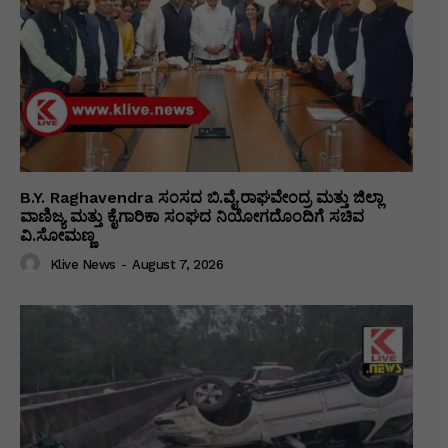
B.Y. Raghavendra ಸಂಸದ ಬಿ.ವೈ.ರಾಘವೇಂದ್ರ ಮತ್ತು ಜಿಲ್ಲಾ
ವಾಣಿಜ್ಯ ಮತ್ತು ಕೈಗಾರಿಕಾ ಸಂಘದ ನಿಯೋಗದೊಂದಿಗೆ ಸಚಿವ
ವಿ‌.ಸೋಮಣ್ಣ
Klive News
-
August 7, 2026