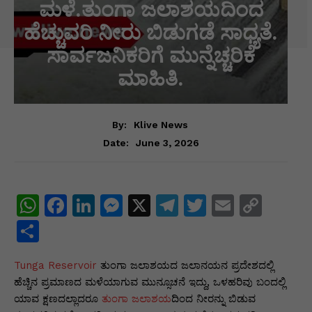
ಮಳೆ.ತುಂಗಾ ಜಲಾಶಯದಿಂದ
ಹೆಚ್ಚುವರಿ ನೀರು ಬಿಡುಗಡೆ ಸಾಧ್ಯತೆ.
ಸಾರ್ವಜನಿಕರಿಗೆ ಮುನ್ನೆಚ್ಚರಿಕೆ
ಮಾಹಿತಿ.
By:
Klive News
June 3, 2026
Date:
W
F
Li
M
X
T
T
E
C
h
a
n
e
el
w
m
o
S
at
c
k
s
e
itt
ai
p
h
Tunga Reservoir
s
e
e
ತುಂಗಾ ಜಲಾಶಯದ ಜಲಾನಯನ ಪ್ರದೇಶದಲ್ಲಿ
s
gr
er
l
y
ar
ಹೆಚ್ಚಿನ ಪ್ರಮಾಣದ ಮಳೆಯಾಗುವ ಮುನ್ಸೂಚನೆ ಇದ್ದು, ಒಳಹರಿವು ಬಂದಲ್ಲಿ
A
b
dI
e
a
Li
e
ಯಾವ ಕ್ಷಣದಲ್ಲಾದರೂ
ತುಂಗಾ ಜಲಾಶಯ
ದಿಂದ ನೀರನ್ನು ಬಿಡುವ