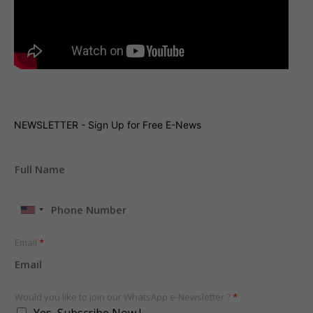
NEWSLETTER - Sign Up for Free E-News
United
States
+1
Email
*
Would you like to join our WhatsApp e-Newsletter ?
*