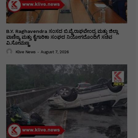
B.Y. Raghavendra ಸಂಸದ ಬಿ.ವೈ.ರಾಘವೇಂದ್ರ ಮತ್ತು ಜಿಲ್ಲಾ
ವಾಣಿಜ್ಯ ಮತ್ತು ಕೈಗಾರಿಕಾ ಸಂಘದ ನಿಯೋಗದೊಂದಿಗೆ ಸಚಿವ
ವಿ‌.ಸೋಮಣ್ಣ
Klive News
-
August 7, 2026