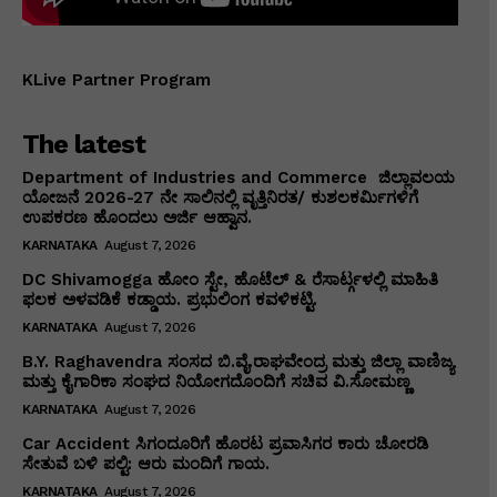
KLive Partner Program
The latest
Department of Industries and Commerce ಜಿಲ್ಲಾವಲಯ
ಯೋಜನೆ 2026-27 ನೇ ಸಾಲಿನಲ್ಲಿ ವೃತ್ತಿನಿರತ/ ಕುಶಲಕರ್ಮಿಗಳಿಗೆ
ಉಪಕರಣ ಹೊಂದಲು ಅರ್ಜಿ ಆಹ್ವಾನ.
KARNATAKA
August 7, 2026
DC Shivamogga ಹೋಂ ಸ್ಟೇ, ಹೊಟೆಲ್ & ರೆಸಾರ್ಟ್ಗಳಲ್ಲಿ ಮಾಹಿತಿ
ಫಲಕ ಅಳವಡಿಕೆ ಕಡ್ಡಾಯ. ಪ್ರಭುಲಿಂಗ ಕವಳಿಕಟ್ಟಿ.
KARNATAKA
August 7, 2026
B.Y. Raghavendra ಸಂಸದ ಬಿ.ವೈ.ರಾಘವೇಂದ್ರ ಮತ್ತು ಜಿಲ್ಲಾ ವಾಣಿಜ್ಯ
ಮತ್ತು ಕೈಗಾರಿಕಾ ಸಂಘದ ನಿಯೋಗದೊಂದಿಗೆ ಸಚಿವ ವಿ‌.ಸೋಮಣ್ಣ
KARNATAKA
August 7, 2026
Car Accident ಸಿಗಂದೂರಿಗೆ ಹೊರಟ ಪ್ರವಾಸಿಗರ ಕಾರು ಚೋರಡಿ
ಸೇತುವೆ ಬಳಿ ಪಲ್ಟಿ: ಆರು ಮಂದಿಗೆ ಗಾಯ.
KARNATAKA
August 7, 2026