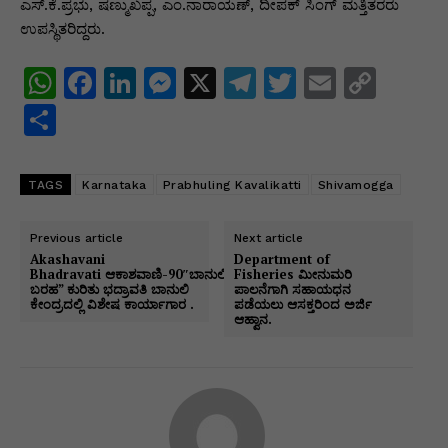
ಎಸ್.ಕೆ.ಪ್ರಭು, ಷಣ್ಮುಖಪ್ಪ, ಎಂ.ನಾರಾಯಣ್‌, ದೀಪಕ್‌ ಸಿಂಗ್ ಮತ್ತಿತರರು
ಉಪಸ್ಥಿತರಿದ್ದರು.
W
F
Li
M
X
T
T
E
C
h
a
n
e
el
w
m
o
S
at
c
k
s
e
itt
ai
p
h
s
e
e
s
gr
er
l
y
ar
TAGS
Karnataka
Prabhuling Kavalikatti
Shivamogga
A
b
dI
e
a
Li
e
p
o
n
n
m
n
Previous article
Next article
Akashavani
Department of
p
o
g
k
Bhadravati ಆಕಾಶವಾಣಿ-90″ಬಾನುಲಿ
Fisheries ಮೀನುಮರಿ
ಬರಹ” ಕುರಿತು ಭದ್ರಾವತಿ ಬಾನುಲಿ
ಪಾಲನೆಗಾಗಿ ಸಹಾಯಧನ
k
er
ಕೇಂದ್ರದಲ್ಲಿ ವಿಶೇಷ ಕಾರ್ಯಾಗಾರ .
ಪಡೆಯಲು ಆಸಕ್ತರಿಂದ ಅರ್ಜಿ
ಆಹ್ವಾನ.