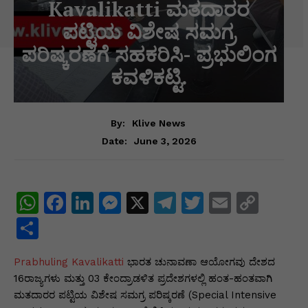
Kavalikatti ಮತದಾರರ
ಪಟ್ಟಿಯ ವಿಶೇಷ ಸಮಗ್ರ
ಪರಿಷ್ಕರಣೆಗೆ ಸಹಕರಿಸಿ- ಪ್ರಭುಲಿಂಗ
ಕವಳಿಕಟ್ಟಿ.
By:
Klive News
June 3, 2026
Date:
W
F
Li
M
X
T
T
E
C
h
a
n
e
el
w
m
o
S
at
c
k
s
e
itt
ai
p
h
Prabhuling Kavalikatti
s
e
e
s
ಭಾರತ ಚುನಾವಣಾ ಆಯೋಗವು ದೇಶದ
gr
er
l
y
ar
16ರಾಜ್ಯಗಳು ಮತ್ತು 03 ಕೇಂದ್ರಾಡಳಿತ ಪ್ರದೇಶಗಳಲ್ಲಿ ಹಂತ-ಹಂತವಾಗಿ
A
b
dI
e
a
Li
e
ಮತದಾರರ ಪಟ್ಟಿಯ ವಿಶೇಷ ಸಮಗ್ರ ಪರಿಷ್ಕರಣೆ (Special Intensive