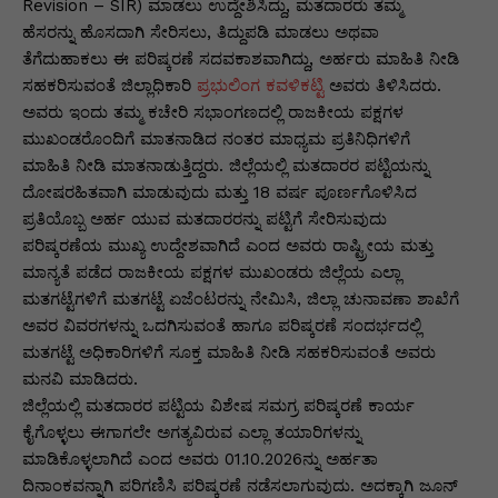
p
o
n
n
m
n
Revision – SIR) ಮಾಡಲು ಉದ್ದೇಶಿಸಿದ್ದು, ಮತದಾರರು ತಮ್ಮ
ಹೆಸರನ್ನು ಹೊಸದಾಗಿ ಸೇರಿಸಲು, ತಿದ್ದುಪಡಿ ಮಾಡಲು ಅಥವಾ
p
o
g
k
ತೆಗೆದುಹಾಕಲು ಈ ಪರಿಷ್ಕರಣೆ ಸದವಕಾಶವಾಗಿದ್ದು, ಅರ್ಹರು ಮಾಹಿತಿ ನೀಡಿ
k
er
ಸಹಕರಿಸುವಂತೆ ಜಿಲ್ಲಾಧಿಕಾರಿ
ಪ್ರಭುಲಿಂಗ ಕವಳಿಕಟ್ಟಿ
ಅವರು ತಿಳಿಸಿದರು.
ಅವರು ಇಂದು ತಮ್ಮ ಕಚೇರಿ ಸಭಾಂಗಣದಲ್ಲಿ ರಾಜಕೀಯ ಪಕ್ಷಗಳ
ಮುಖಂಡರೊಂದಿಗೆ ಮಾತನಾಡಿದ ನಂತರ ಮಾಧ್ಯಮ ಪ್ರತಿನಿಧಿಗಳಿಗೆ
ಮಾಹಿತಿ ನೀಡಿ ಮಾತನಾಡುತ್ತಿದ್ದರು. ಜಿಲ್ಲೆಯಲ್ಲಿ ಮತದಾರರ ಪಟ್ಟಿಯನ್ನು
ದೋಷರಹಿತವಾಗಿ ಮಾಡುವುದು ಮತ್ತು 18 ವರ್ಷ ಪೂರ್ಣಗೊಳಿಸಿದ
ಪ್ರತಿಯೊಬ್ಬ ಅರ್ಹ ಯುವ ಮತದಾರರನ್ನು ಪಟ್ಟಿಗೆ ಸೇರಿಸುವುದು
ಪರಿಷ್ಕರಣೆಯ ಮುಖ್ಯ ಉದ್ದೇಶವಾಗಿದೆ ಎಂದ ಅವರು ರಾಷ್ಟ್ರೀಯ ಮತ್ತು
ಮಾನ್ಯತೆ ಪಡೆದ ರಾಜಕೀಯ ಪಕ್ಷಗಳ ಮುಖಂಡರು ಜಿಲ್ಲೆಯ ಎಲ್ಲಾ
ಮತಗಟ್ಟೆಗಳಿಗೆ ಮತಗಟ್ಟೆ ಏಜೆಂಟರನ್ನು ನೇಮಿಸಿ, ಜಿಲ್ಲಾ ಚುನಾವಣಾ ಶಾಖೆಗೆ
ಅವರ ವಿವರಗಳನ್ನು ಒದಗಿಸುವಂತೆ ಹಾಗೂ ಪರಿಷ್ಕರಣೆ ಸಂದರ್ಭದಲ್ಲಿ
ಮತಗಟ್ಟೆ ಅಧಿಕಾರಿಗಳಿಗೆ ಸೂಕ್ತ ಮಾಹಿತಿ ನೀಡಿ ಸಹಕರಿಸುವಂತೆ ಅವರು
ಮನವಿ ಮಾಡಿದರು.
ಜಿಲ್ಲೆಯಲ್ಲಿ ಮತದಾರರ ಪಟ್ಟಿಯ ವಿಶೇಷ ಸಮಗ್ರ ಪರಿಷ್ಕರಣೆ ಕಾರ್ಯ
ಕೈಗೊಳ್ಳಲು ಈಗಾಗಲೇ ಅಗತ್ಯವಿರುವ ಎಲ್ಲಾ ತಯಾರಿಗಳನ್ನು
ಮಾಡಿಕೊಳ್ಳಲಾಗಿದೆ ಎಂದ ಅವರು 01.10.2026ನ್ನು ಅರ್ಹತಾ
ದಿನಾಂಕವನ್ನಾಗಿ ಪರಿಗಣಿಸಿ ಪರಿಷ್ಕರಣೆ ನಡೆಸಲಾಗುವುದು. ಅದಕ್ಕಾಗಿ ಜೂನ್‌