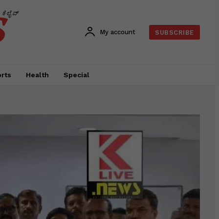
s
ಕೆಲೈವ್
My account
SUBSCRIBE
rts
Health
Special