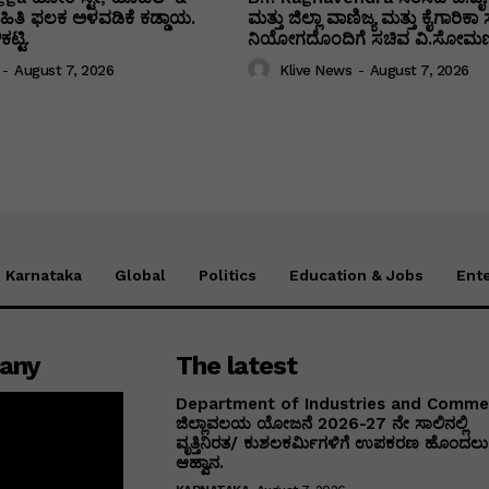
 ಮಾಹಿತಿ ಫಲಕ ಅಳವಡಿಕೆ ಕಡ್ಡಾಯ.
ಮತ್ತು ಜಿಲ್ಲಾ ವಾಣಿಜ್ಯ ಮತ್ತು ಕೈಗಾರಿ
ಟ್ಟಿ.
ನಿಯೋಗದೊಂದಿಗೆ ಸಚಿವ ವಿ‌.ಸೋಮಣ್
-
August 7, 2026
Klive News
-
August 7, 2026
Karnataka
Global
Politics
Education & Jobs
Ent
any
The latest
Department of Industries and Comm
ಜಿಲ್ಲಾವಲಯ ಯೋಜನೆ 2026-27 ನೇ ಸಾಲಿನಲ್ಲಿ
ವೃತ್ತಿನಿರತ/ ಕುಶಲಕರ್ಮಿಗಳಿಗೆ ಉಪಕರಣ ಹೊಂದಲು 
ಆಹ್ವಾನ.