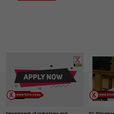
Department of Industries and
DC Shivamog