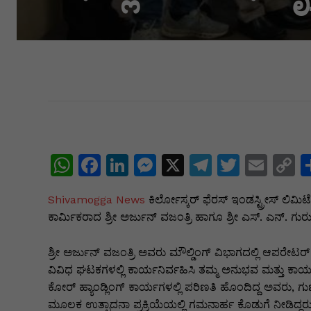
W
F
Li
M
X
T
T
E
C
h
a
n
e
el
w
m
o
Shivamogga News
ಕಿರ್ಲೋಸ್ಕರ್ ಫೆರಸ್ ಇಂಡಸ್ಟ್ರೀಸ್ ಲ
at
c
k
s
e
itt
ai
p
ಕಾರ್ಮಿಕರಾದ ಶ್ರೀ ಅರ್ಜುನ್ ವಜಂತ್ರಿ ಹಾಗೂ ಶ್ರೀ ಎಸ್. ಎನ್
s
e
e
s
gr
er
l
y
A
b
dI
e
a
L
ಶ್ರೀ ಅರ್ಜುನ್ ವಜಂತ್ರಿ ಅವರು ಮೌಲ್ಡಿಂಗ್ ವಿಭಾಗದಲ್ಲಿ ಆಪರೇಟರ್ ಆ
ವಿವಿಧ ಘಟಕಗಳಲ್ಲಿ ಕಾರ್ಯನಿರ್ವಹಿಸಿ ತಮ್ಮ ಅನುಭವ ಮತ್ತು ಕಾರ್ಯ
p
o
n
n
m
n
ಕೋರ್ ಹ್ಯಾಂಡ್ಲಿಂಗ್ ಕಾರ್ಯಗಳಲ್ಲಿ ಪರಿಣತಿ ಹೊಂದಿದ್ದ ಅವರು, ಗ
p
o
g
k
ಮೂಲಕ ಉತ್ಪಾದನಾ ಪ್ರಕ್ರಿಯೆಯಲ್ಲಿ ಗಮನಾರ್ಹ ಕೊಡುಗೆ ನೀಡಿದ್ದರು