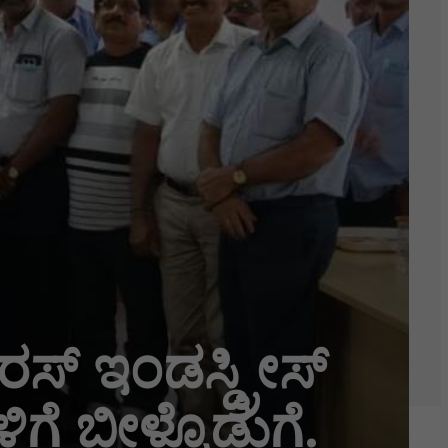
ಸ್ ಇಂಡಸ್ಡ್ರೀಸ್
ಗೆ ಬೀಳ್ಕೊಡುಗೆ.