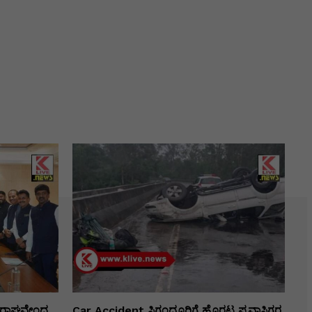
ರಾಘವೇಂದ್ರ
Car Accident ಸಿಗಂದೂರಿಗೆ ಹೊರಟ ಪ್ರವಾಸಿಗರ