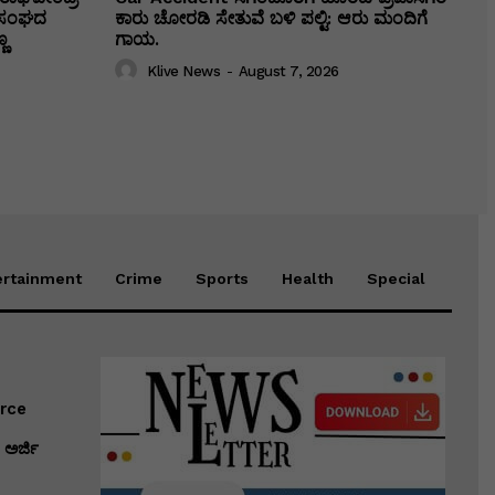
ಕಾ ಸಂಘದ
ಕಾರು ಚೋರಡಿ ಸೇತುವೆ ಬಳಿ ಪಲ್ಟಿ: ಆರು ಮಂದಿಗೆ
ಣ
ಗಾಯ.
Klive News
-
August 7, 2026
ertainment
Crime
Sports
Health
Special
erce
ಅರ್ಜಿ