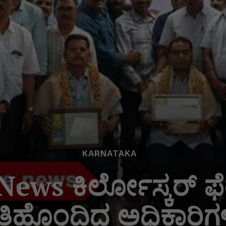
KARNATAKA
ws ಕಿರ್ಲೋಸ್ಕರ್ ಫೆರ
್ತಿಹೊಂದಿದ ಅಧಿಕಾರಿಗಳಿ