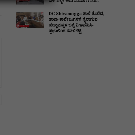
ಬಳಿ ಪಲ್ಟಿ: ಆರು ಮಂದಿಗೆ ಗಾಯ.
DC Shivamogga ಶಾಲೆ ತೊರೆದ,
ಶಾಲಾ-ಕಾಲೇಜುಗಳಿಗೆ ಗೈರಾಗುವ
ಹೆಣ್ಣುಮಕ್ಕಳ ಬಗ್ಗೆ ನಿಗಾವಹಿಸಿ-
ಪ್ರಭುಲಿಂಗ ಕವಳಿಕಟ್ಟಿ.
Website: