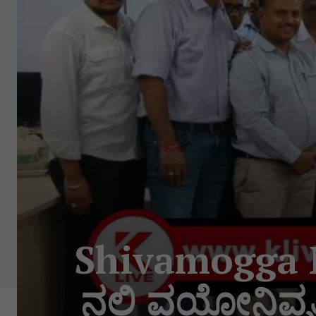
Shivamogga Ne
ನಲ್ಲಿ ವಯೋನಿವೃತ