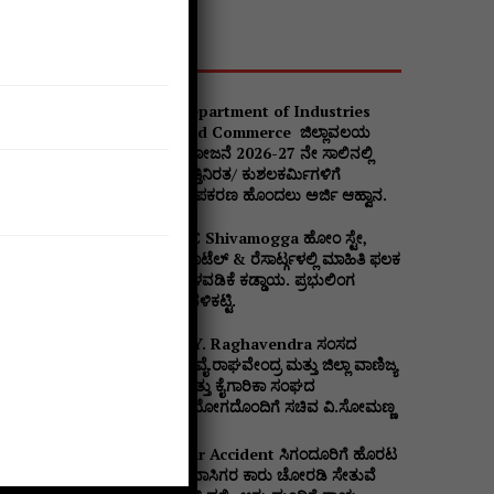
Popular
Department of Industries
and Commerce ಜಿಲ್ಲಾವಲಯ
ಯೋಜನೆ 2026-27 ನೇ ಸಾಲಿನಲ್ಲಿ
ವೃತ್ತಿನಿರತ/ ಕುಶಲಕರ್ಮಿಗಳಿಗೆ
ಉಪಕರಣ ಹೊಂದಲು ಅರ್ಜಿ ಆಹ್ವಾನ.
DC Shivamogga ಹೋಂ ಸ್ಟೇ,
ಹೊಟೆಲ್ & ರೆಸಾರ್ಟ್ಗಳಲ್ಲಿ ಮಾಹಿತಿ ಫಲಕ
ಅಳವಡಿಕೆ ಕಡ್ಡಾಯ. ಪ್ರಭುಲಿಂಗ
ಕವಳಿಕಟ್ಟಿ.
B.Y. Raghavendra ಸಂಸದ
ಬಿ.ವೈ.ರಾಘವೇಂದ್ರ ಮತ್ತು ಜಿಲ್ಲಾ ವಾಣಿಜ್ಯ
ಮತ್ತು ಕೈಗಾರಿಕಾ ಸಂಘದ
ನಿಯೋಗದೊಂದಿಗೆ ಸಚಿವ ವಿ‌.ಸೋಮಣ್ಣ
Car Accident ಸಿಗಂದೂರಿಗೆ ಹೊರಟ
ಪ್ರವಾಸಿಗರ ಕಾರು ಚೋರಡಿ ಸೇತುವೆ