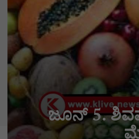
ಜೂನ್ 5. ಶಿವಮ
ಮೇ