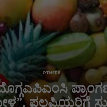
OTHERS
ೊಗ್ಗಎಪಿಎಂಸಿ ಪ್ರಾಂಗಣದ
ಳ”. ಫಲಪ್ರಿಯರಿಗೆ ಸುಗ್