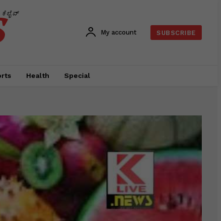
s
ಕೆಲೈವ್
My account
SUBSCRIBE
rts
Health
Special