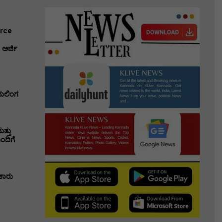
erce
ಅರ್ಜಿ
ಭುಲಿಂಗ
ತ್ತು
ಂದಿಗೆ
ಕಾರು