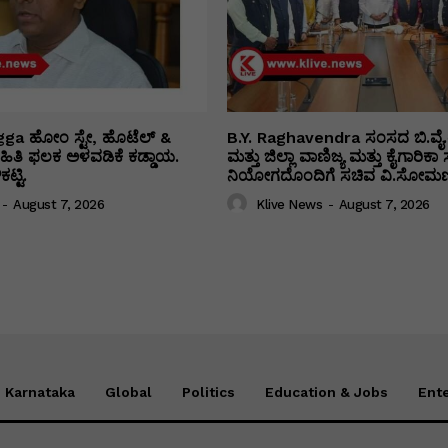
ga ಹೋಂ ಸ್ಟೇ, ಹೊಟೆಲ್ &
B.Y. Raghavendra ಸಂಸದ ಬಿ.ವೈ.
 ಮಾಹಿತಿ ಫಲಕ ಅಳವಡಿಕೆ ಕಡ್ಡಾಯ.
ಮತ್ತು ಜಿಲ್ಲಾ ವಾಣಿಜ್ಯ ಮತ್ತು ಕೈಗಾರಿ
ಟ್ಟಿ.
ನಿಯೋಗದೊಂದಿಗೆ ಸಚಿವ ವಿ‌.ಸೋಮಣ್
-
August 7, 2026
Klive News
-
August 7, 2026
Karnataka
Global
Politics
Education & Jobs
Ent