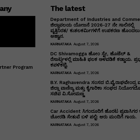
any
The latest
Department of Industries and Comm
ಜಿಲ್ಲಾವಲಯ ಯೋಜನೆ 2026-27 ನೇ ಸಾಲಿನಲ್ಲಿ
ವೃತ್ತಿನಿರತ/ ಕುಶಲಕರ್ಮಿಗಳಿಗೆ ಉಪಕರಣ ಹೊಂದಲು 
ಆಹ್ವಾನ.
KARNATAKA
August 7, 2026
DC Shivamogga ಹೋಂ ಸ್ಟೇ, ಹೊಟೆಲ್ &
ರೆಸಾರ್ಟ್ಗಳಲ್ಲಿ ಮಾಹಿತಿ ಫಲಕ ಅಳವಡಿಕೆ ಕಡ್ಡಾಯ. ಪ್ರ
ಕವಳಿಕಟ್ಟಿ.
rtner Program
KARNATAKA
August 7, 2026
B.Y. Raghavendra ಸಂಸದ ಬಿ.ವೈ.ರಾಘವೇಂದ್ರ ಮ
ಜಿಲ್ಲಾ ವಾಣಿಜ್ಯ ಮತ್ತು ಕೈಗಾರಿಕಾ ಸಂಘದ ನಿಯೋಗದೊ
ಸಚಿವ ವಿ‌.ಸೋಮಣ್ಣ
KARNATAKA
August 7, 2026
Car Accident ಸಿಗಂದೂರಿಗೆ ಹೊರಟ ಪ್ರವಾಸಿಗರ 
ಚೋರಡಿ ಸೇತುವೆ ಬಳಿ ಪಲ್ಟಿ: ಆರು ಮಂದಿಗೆ ಗಾಯ.
KARNATAKA
August 7, 2026