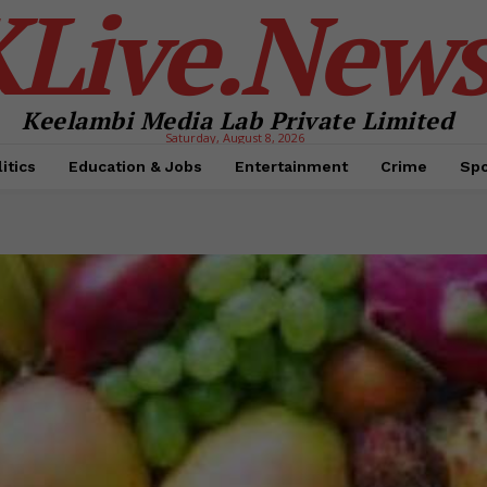
KLive.New
Keelambi Media Lab Private Limited
Saturday, August 8, 2026
itics
Education & Jobs
Entertainment
Crime
Spo