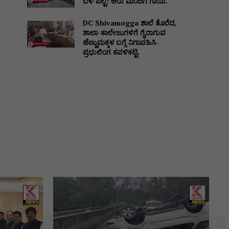
ಬಳಿ ಪಲ್ಟಿ: ಆರು ಮಂದಿಗೆ ಗಾಯ.
DC Shivamogga ಶಾಲೆ ತೊರೆದ,
ಶಾಲಾ-ಕಾಲೇಜುಗಳಿಗೆ ಗೈರಾಗುವ
ಹೆಣ್ಣುಮಕ್ಕಳ ಬಗ್ಗೆ ನಿಗಾವಹಿಸಿ-
ಪ್ರಭುಲಿಂಗ ಕವಳಿಕಟ್ಟಿ.