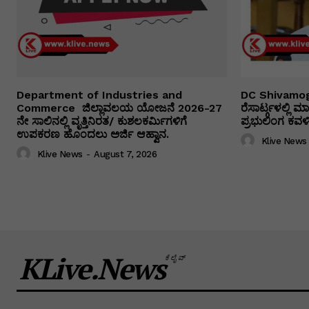
Department of Industries and
DC Shivamog
Commerce ಜಿಲ್ಲಾವಲಯ ಯೋಜನೆ 2026-27
ರೆಸಾರ್ಟ್ಗಳಲ್ಲಿ
ನೇ ಸಾಲಿನಲ್ಲಿ ವೃತ್ತಿನಿರತ/ ಕುಶಲಕರ್ಮಿಗಳಿಗೆ
ಪ್ರಭುಲಿಂಗ ಕವಳಿಕ
ಉಪಕರಣ ಹೊಂದಲು ಅರ್ಜಿ ಆಹ್ವಾನ.
Klive News
Klive News
-
August 7, 2026
KLive.News
ಕೆಲೈವ್