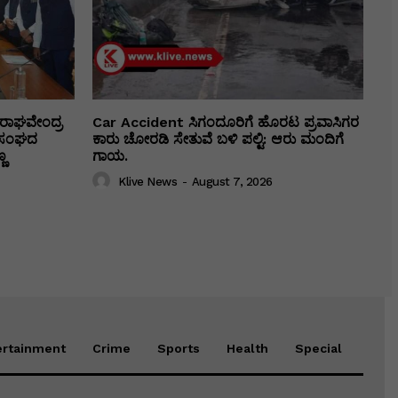
ರಾಘವೇಂದ್ರ
Car Accident ಸಿಗಂದೂರಿಗೆ ಹೊರಟ ಪ್ರವಾಸಿಗರ
ಕಾ ಸಂಘದ
ಕಾರು ಚೋರಡಿ ಸೇತುವೆ ಬಳಿ ಪಲ್ಟಿ: ಆರು ಮಂದಿಗೆ
ಣ
ಗಾಯ.
Klive News
-
August 7, 2026
ertainment
Crime
Sports
Health
Special