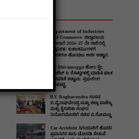
Popular
Department of Industries
and Commerce ಜಿಲ್ಲಾವಲಯ
ಯೋಜನೆ 2026-27 ನೇ ಸಾಲಿನಲ್ಲಿ
Website:
ವೃತ್ತಿನಿರತ/ ಕುಶಲಕರ್ಮಿಗಳಿಗೆ
ಉಪಕರಣ ಹೊಂದಲು ಅರ್ಜಿ ಆಹ್ವಾನ.
DC Shivamogga ಹೋಂ ಸ್ಟೇ,
ಹೊಟೆಲ್ & ರೆಸಾರ್ಟ್ಗಳಲ್ಲಿ ಮಾಹಿತಿ ಫಲಕ
ಅಳವಡಿಕೆ ಕಡ್ಡಾಯ. ಪ್ರಭುಲಿಂಗ
ಕವಳಿಕಟ್ಟಿ.
B.Y. Raghavendra ಸಂಸದ
ಬಿ.ವೈ.ರಾಘವೇಂದ್ರ ಮತ್ತು ಜಿಲ್ಲಾ ವಾಣಿಜ್ಯ
ಮತ್ತು ಕೈಗಾರಿಕಾ ಸಂಘದ
ನಿಯೋಗದೊಂದಿಗೆ ಸಚಿವ ವಿ‌.ಸೋಮಣ್ಣ
Car Accident ಸಿಗಂದೂರಿಗೆ ಹೊರಟ
ಪ್ರವಾಸಿಗರ ಕಾರು ಚೋರಡಿ ಸೇತುವೆ