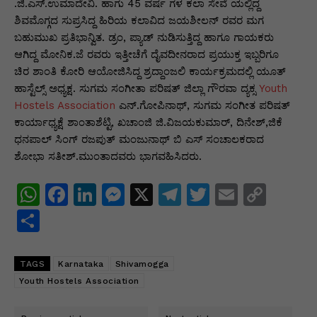
p
o
n
n
m
n
.ಜಿ.ಎಸ್.ಉಮಾದೇವಿ. ಹಾಗು 45 ವರ್ಷ ಗಳ ಕಲಾ ಸೇವೆ ಯಲ್ಲಿದ್ದ
ಶಿವಮೊಗ್ಗದ ಸುಪ್ರಸಿದ್ದ ಹಿರಿಯ ಕಲಾವಿದ ಜಯಶೀಲನ್ ರವರ ಮಗ
p
o
g
k
ಬಹುಮುಖ ಪ್ರತಿಭಾನ್ವಿತ. ಡ್ರಂ, ಪ್ಯಾಡ್ ನುಡಿಸುತ್ತಿದ್ದ ಹಾಗೂ ಗಾಯಕರು
k
er
ಆಗಿದ್ದ ಮೋನಿಕ.ಜೆ ರವರು ಇತ್ತೀಚೆಗೆ ದೈವದೀನರಾದ ಪ್ರಯುಕ್ತ ಇಬ್ಬರಿಗೂ
ಚಿರ ಶಾಂತಿ ಕೋರಿ ಆಯೋಜಿಸಿದ್ದ ಶ್ರದ್ದಾಂಜಲಿ ಕಾರ್ಯಕ್ರಮದಲ್ಲಿ ಯೂತ್
ಹಾಸ್ಟೆಲ್ಸ್ ಅಧ್ಯಕ್ಷ. ಸುಗಮ ಸಂಗೀತಾ ಪರಿಷತ್ ಜಿಲ್ಲಾ ಗೌರವಾ ದ್ಯಕ್ಸ
Youth
Hostels Association
ಎನ್.ಗೋಪಿನಾಥ್, ಸುಗಮ ಸಂಗೀತ ಪರಿಷತ್
ಕಾರ್ಯಾಧ್ಯಕ್ಷೆ ಶಾಂತಾಶೆಟ್ಟಿ, ಖಚಾಂಜಿ ಜಿ.ವಿಜಯಕುಮಾರ್, ದಿನೇಶ್,ಜಿಕೆ
ಧನಪಾಲ್ ಸಿಂಗ್ ರಜಪುತ್ ಮಂಜುನಾಥ್ ಬಿ ಎಸ್ ಸಂಚಾಲಕರಾದ
ಶೋಭಾ ಸತೀಶ್.ಮುಂತಾದವರು ಭಾಗವಹಿಸಿದರು.
W
F
Li
M
X
T
T
E
C
h
a
n
e
el
w
m
o
S
at
c
k
s
e
itt
ai
p
h
s
e
e
s
gr
er
l
y
ar
TAGS
Karnataka
Shivamogga
A
b
dI
e
a
Li
e
Youth Hostels Association
p
o
n
n
m
n