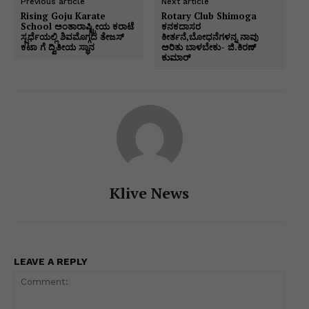
Previous article
Next article
p
o
g
k
Rising Goju Karate
Rotary Club Shimoga
School ಅಂತಾರಾಷ್ಟ್ರೀಯ ಕರಾಟೆ
ಕನಕದಾಸರ
k
er
ಸ್ಪರ್ಧೆಯಲ್ಲಿ ಶಿವಮೊಗ್ಗದ ತೇಜಸ್
ಕೀರ್ತನೆ,ಬೋಧನೆಗಳನ್ನ ನಾವು
ಕಟಾ ಗೆ ದ್ವಿತೀಯ ಸ್ಥಾನ
ಅರಿತು ಬಾಳಬೇಕು- ಜಿ.ಕಿರಣ್
ಕುಮಾರ್
Klive News
LEAVE A REPLY