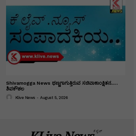
Shivamogga News ಥಣ್ಣಗಾಗುತ್ತಿರುವ ಸಚಿವಾಕಾಂಕ್ಷಿತನ..…
ಶಿವಕೌಶಲ
Klive News
-
August 5, 2026
KLive.News
ಕೆಲೈವ್