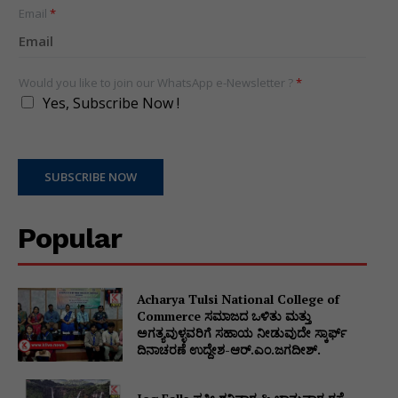
+1
Email
*
Would you like to join our WhatsApp e-Newsletter ?
*
Yes, Subscribe Now !
SUBSCRIBE NOW
Popular
Acharya Tulsi National College of
Commerce ಸಮಾಜದ ಒಳಿತು ಮತ್ತು
ಅಗತ್ಯವುಳ್ಳವರಿಗೆ ಸಹಾಯ ನೀಡುವುದೇ ಸ್ಕಾರ್ಫ್
ದಿನಾಚರಣೆ ಉದ್ದೇಶ-ಆರ್.ಎಂ.ಜಗದೀಶ್.