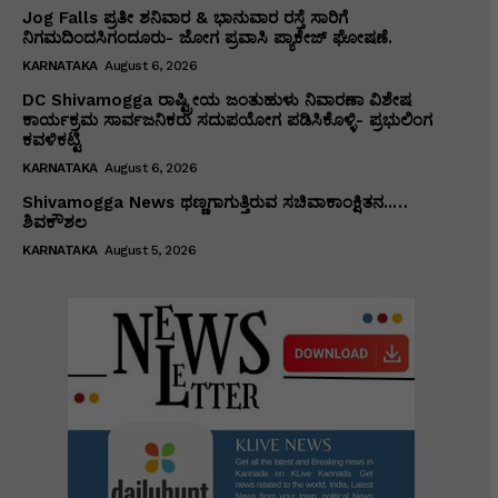
Jog Falls ಪ್ರತೀ ಶನಿವಾರ & ಭಾನುವಾರ ರಸ್ತೆ ಸಾರಿಗೆ
ನಿಗಮದಿಂದಸಿಗಂದೂರು- ಜೋಗ ಪ್ರವಾಸಿ ಪ್ಯಾಕೇಜ್ ಘೋಷಣೆ.
KARNATAKA
August 6, 2026
DC Shivamogga ರಾಷ್ಟ್ರೀಯ ಜಂತುಹುಳು ನಿವಾರಣಾ ವಿಶೇಷ
ಕಾರ್ಯಕ್ರಮ ಸಾರ್ವಜನಿಕರು ಸದುಪಯೋಗ ಪಡಿಸಿಕೊಳ್ಳಿ- ಪ್ರಭುಲಿಂಗ
ಕವಳಿಕಟ್ಟಿ
KARNATAKA
August 6, 2026
Shivamogga News ಥಣ್ಣಗಾಗುತ್ತಿರುವ ಸಚಿವಾಕಾಂಕ್ಷಿತನ..…
ಶಿವಕೌಶಲ
KARNATAKA
August 5, 2026