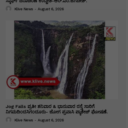
ಸ್ಕಾರ್ಫ್ ದಿನಾಚರಣೆ ಉದ್ದೇಶ-ಆರ್.ಎಂ.ಜಗದೀಶ್.
Klive News
-
August 6, 2026
Jog Falls ಪ್ರತೀ ಶನಿವಾರ & ಭಾನುವಾರ ರಸ್ತೆ ಸಾರಿಗೆ
ನಿಗಮದಿಂದಸಿಗಂದೂರು- ಜೋಗ ಪ್ರವಾಸಿ ಪ್ಯಾಕೇಜ್ ಘೋಷಣೆ.
Klive News
-
August 6, 2026