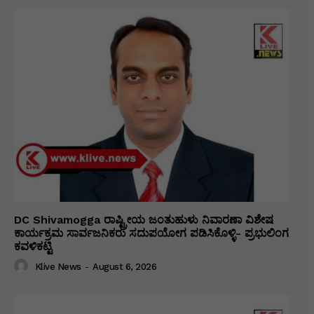
DC Shivamogga ರಾಷ್ಟ್ರೀಯ ಜಂತುಹುಳು ನಿವಾರಣಾ ವಿಶೇಷ
ಕಾರ್ಯಕ್ರಮ ಸಾರ್ವಜನಿಕರು ಸದುಪಯೋಗ ಪಡಿಸಿಕೊಳ್ಳಿ- ಪ್ರಭುಲಿಂಗ
ಕವಳಿಕಟ್ಟಿ
Klive News
-
August 6, 2026