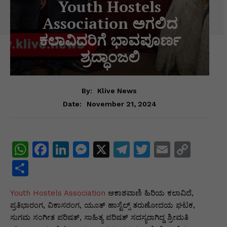
Youth Hostels
Association ಅಗಲಿದ
ಕಲಾವಿದರಿಗೆ ಭಾವಪೂರ್ಣ
ಶ್ರದ್ಧಾಂಜಲಿ
By:
Klive News
November 21, 2024
Date:
W
F
Li
M
X
T
T
E
C
h
a
n
e
el
w
m
o
S
at
c
k
s
e
itt
ai
p
h
Youth Hostels Association
s
e
e
s
ಆಕಾಶವಾಣಿ ಹಿರಿಯ ಕಲಾವಿದೆ,
gr
er
l
y
ar
ಪ್ರತಿಭಾರಂಗ, ವಿಕಾಸರಂಗ, ಯೂತ್ ಹಾಸ್ಟೆಲ್ಸ್ ತರುಣೋದಯ ಘಟಕ,
A
b
dI
e
a
Li
e
ಸುಗಮ ಸಂಗೀತ ಪರಿಷತ್, ಸಾಹಿತ್ಯ ಪರಿಷತ್ ಸದಸ್ಯರಾಗಿದ್ದ ಶ್ರೀಮತಿ