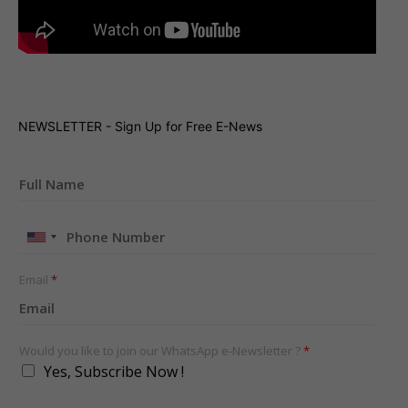
NEWSLETTER - Sign Up for Free E-News
United
States
+1
Email
*
Would you like to join our WhatsApp e-Newsletter ?
*
Yes, Subscribe Now !