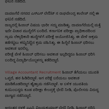
p
o
n
n
m
n
ಘಟನೆ ನಡೆದಿದೆ‌‌.
p
o
g
k
ದಾವಣಗೆರೆ ನಗರದ ಎಸ್‌ಎಸ್‌ ಲೇಔಟ್ ನ ರಾಘವೇಂದ್ರ ಕಾಲೇಜ್ ನಲ್ಲಿ ಈ
k
er
ಘಟನೆ ನಡೆದಿದೆ.
ರಾಜ್ಯದಲ್ಲಿ ಹಿಜಾಬ್ ವಿಷಯ ಭಾರೀ ಸದ್ದು ಮಾಡಿತ್ತು. ದಾವಣಗೆರೆಯಲ್ಲಿ ಮತ್ತೆ
ಇದೇ ವಿಚಾರ ಮುನ್ನೆಲೆಗೆ ಬಂದಿದೆ. ಕರ್ನಾಟಕ ಪರೀಕ್ಷಾ ಪ್ರಾಧಿಕಾರದಿಂದ
ಗ್ರಾಮ ಲೆಕ್ಕಾಧಿಕಾರಿ ಹುದ್ದೆಗಳಿಗೆ ಪರೀಕ್ಷೆ ಆಯೋಜಿಸಿತ್ತು. ಈ ವೇಳೆ ಅಕ್ರಮ
ತಡೆಗಟ್ಟಲು ಕಟ್ಟುನಿಟ್ಟಿನ ಕ್ರಮ ವಹಿಸಿತ್ತು. ಈ ಹಿನ್ನೆಲೆ ಹಿಜಾಬ್ ಧರಿಸಲು
ಅವಕಾಶ ಇರಲಿಲ್ಲ.‌
ಪರೀಕ್ಷೆ ವೇಳೆ ಹಿಜಾಬ್‌ ಧರಿಸಲು ಅವಕಾಶ ಇಲ್ಲದಿದ್ದರೂ ಹಿಜಾಬ್ ಧರಿಸಿ
ಬಂದಿದ್ದ ವಿದ್ಯಾರ್ಥಿಯೊಬ್ಬಳನ್ನು ತಡೆದಿದ್ದಾರೆ.
Village Accountant Recruitment
ಹಿಜಾಬ್‌ ತೆಗೆಯಲು ಯುವತಿ
ಒಪ್ಪದೆ, ಹಠ ಹಿಡಿದಿದ್ದಾಳೆ. ಆಗ ಪರಿಕ್ಷೆ ಬರೆಯಲು ಅವಕಾಶ
ಮಾಡಿಕೊಡದಿದ್ದಾಗ ಹೈಡ್ರಾಮ ನಡೆಸಿದ್ದಾಳೆ. ಆ ಬಳಿಕ ಯುವತಿಯ
ಕುಟುಂಬಸ್ಥರು ಕೂಡ ಪರೀಕ್ಷಾ ಕೇಂದ್ರಕ್ಕೆ ಭೇಟಿ ನೀಡಿ, ಪೊಲೀಸರು ವಿರುದ್ಧ
ವಾಗ್ವಾದ ನಡೆಸಿದ್ದಾರೆ.
ಆನಂತರ ಸ್ಥಳಕ್ಕೆ ಎಎಸ್ಪಿ ವಿಜಯಕುಮಾರ್ ಭೇಟಿ ನೀಡಿ, ಹಿಜಾಬ್ ಧರಿಸಿ