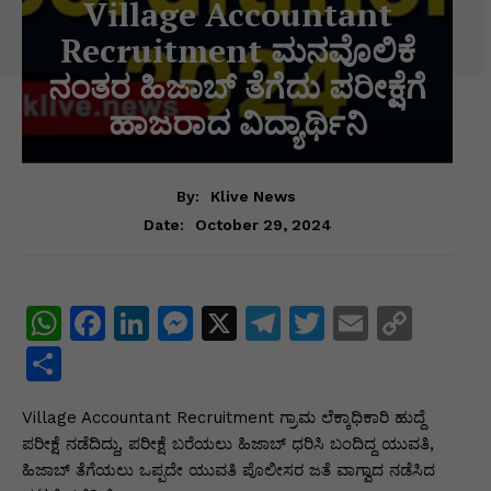
Village Accountant
Recruitment ಮನವೊಲಿಕೆ
ನಂತರ ಹಿಜಾಬ್ ತೆಗೆದು ಪರೀಕ್ಷೆಗೆ
ಹಾಜರಾದ ವಿದ್ಯಾರ್ಥಿನಿ
By:
Klive News
October 29, 2024
Date:
W
F
Li
M
X
T
T
E
C
h
a
n
e
el
w
m
o
S
at
c
k
s
e
itt
ai
p
h
Village Accountant Recruitment ಗ್ರಾಮ ಲೆಕ್ಕಾಧಿಕಾರಿ ಹುದ್ದೆ
s
e
e
s
gr
er
l
y
ar
ಪರೀಕ್ಷೆ ನಡೆದಿದ್ದು, ಪರೀಕ್ಷೆ ಬರೆಯಲು ಹಿಜಾಬ್ ಧರಿಸಿ ಬಂದಿದ್ದ ಯುವತಿ,
A
b
dI
e
a
Li
e
ಹಿಜಾಬ್ ತೆಗೆಯಲು ಒಪ್ಪದೇ ಯುವತಿ ಪೊಲೀಸರ ಜತೆ ವಾಗ್ವಾದ ನಡೆಸಿದ