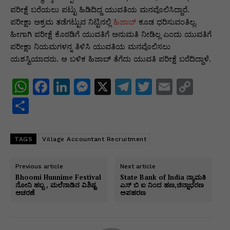
ಪರೀಕ್ಷೆ ಬರೆಯಲು ಪಟ್ಟು ಹಿಡಿದಿದ್ದ ಯುವತಿಯ ಮನವೊಲಿಸಿದ್ದಾರೆ.
ಪರೀಕ್ಷಾ ಅಕ್ರಮ ತಡೆಗಟ್ಟುವ ನಿಟ್ಟಿನಲ್ಲಿ
ಹಿಜಾಬ್
ಕೂಡ ಧರಿಸುವಂತಿಲ್ಲ.
ಹೀಗಾಗಿ ಪರೀಕ್ಷೆ ಕೊಠಡಿಗೆ ಯುವತಿಗೆ ಅನುಮತಿ ನೀಡಿಲ್ಲ ಎಂದು ಯುವತಿಗೆ
ಪರೀಕ್ಷಾ ನಿಯಮಗಳನ್ನ ತಿಳಿಸಿ ಯುವತಿಯ ಮನವೊಲಿಸಲು
ಯಶಸ್ವಿಯಾದರು. ಆ ಬಳಿಕ ಹಿಜಾಬ್ ತೆಗೆದು ಯುವತಿ ಪರೀಕ್ಷೆ ಬರೆದಿದ್ದಾಳೆ.
W
F
Li
M
X
T
T
E
C
h
a
n
e
el
w
m
o
S
at
c
k
s
e
itt
ai
p
h
s
e
e
s
gr
er
l
y
ar
TAGS
Village Accountant Recruitment
A
b
dI
e
a
Li
e
p
o
n
n
m
n
Previous article
Next article
Bhoomi Hunnime Festival
State Bank of India ನ್ಯಾಮತಿ
p
o
g
k
ನೋನಿ ಹಬ್ಬ , ಮಲೆನಾಡಿನ ವಿಶಿಷ್ಟ
ಎಸ್ ಬಿ ಐ ನಿಂದ ಹಣ,ಚಿನ್ನಾಭರಣ
ಆಚರಣೆ
ಅಪಹರಣ
k
er