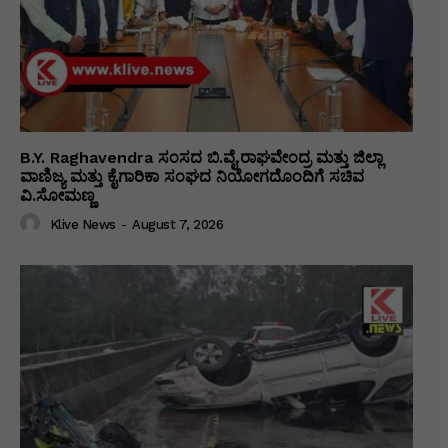
B.Y. Raghavendra ಸಂಸದ ಬಿ.ವೈ.ರಾಘವೇಂದ್ರ ಮತ್ತು ಜಿಲ್ಲಾ
ವಾಣಿಜ್ಯ ಮತ್ತು ಕೈಗಾರಿಕಾ ಸಂಘದ ನಿಯೋಗದೊಂದಿಗೆ ಸಚಿವ
ವಿ‌.ಸೋಮಣ್ಣ
Klive News
-
August 7, 2026