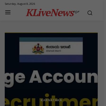
Saturday, August 8, 2026
KLiveNews
ಕೆಲೈವ್
KARNATAKA