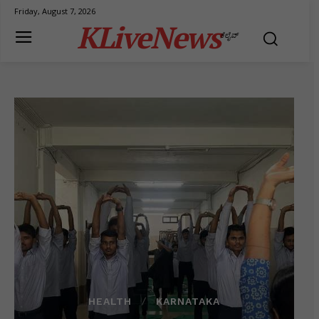
Friday, August 7, 2026
KLiveNews
ಕೆಲೈವ್
HEALTH
KARNATAKA