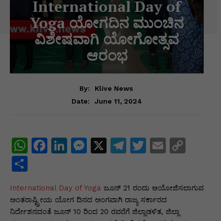
International Day of
Yoga ಯೋಗದಿನ ಮುಂಚಿನ
ವಿಶೇಷವಾಗಿ ಯೋಗೋತ್ಸವ
ಆರಂಭ
By:
Klive News
June 11, 2024
Date:
W
F
Li
M
X
T
T
E
C
h
a
n
e
el
w
m
o
S
at
c
k
s
e
itt
ai
p
h
International Day of Yoga
s
e
e
s
ಜೂನ್ 21 ರಂದು ಆಯೋಜಿಸಲಾಗುವ
gr
er
l
y
ar
ಅಂತರಾಷ್ಟ್ರೀಯ ಯೋಗ ದಿನದ ಅಂಗವಾಗಿ ರಾಜ್ಯ ಸರ್ಕಾರದ
A
b
dI
e
a
Li
e
ನಿರ್ದೇಶನದಂತೆ ಜೂನ್ 10 ರಿಂದ 20 ರವರೆಗೆ ಜಿಲ್ಲಾಡಳಿತ, ಜಿಲ್ಲಾ