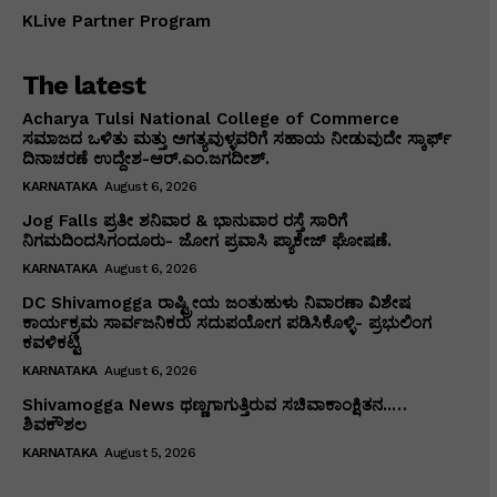
KLive Partner Program
The latest
Acharya Tulsi National College of Commerce
ಸಮಾಜದ ಒಳಿತು ಮತ್ತು ಅಗತ್ಯವುಳ್ಳವರಿಗೆ ಸಹಾಯ ನೀಡುವುದೇ ಸ್ಕಾರ್ಫ್
ದಿನಾಚರಣೆ ಉದ್ದೇಶ-ಆರ್.ಎಂ.ಜಗದೀಶ್.
KARNATAKA
August 6, 2026
Jog Falls ಪ್ರತೀ ಶನಿವಾರ & ಭಾನುವಾರ ರಸ್ತೆ ಸಾರಿಗೆ
ನಿಗಮದಿಂದಸಿಗಂದೂರು- ಜೋಗ ಪ್ರವಾಸಿ ಪ್ಯಾಕೇಜ್ ಘೋಷಣೆ.
KARNATAKA
August 6, 2026
DC Shivamogga ರಾಷ್ಟ್ರೀಯ ಜಂತುಹುಳು ನಿವಾರಣಾ ವಿಶೇಷ
ಕಾರ್ಯಕ್ರಮ ಸಾರ್ವಜನಿಕರು ಸದುಪಯೋಗ ಪಡಿಸಿಕೊಳ್ಳಿ- ಪ್ರಭುಲಿಂಗ
ಕವಳಿಕಟ್ಟಿ
KARNATAKA
August 6, 2026
Shivamogga News ಥಣ್ಣಗಾಗುತ್ತಿರುವ ಸಚಿವಾಕಾಂಕ್ಷಿತನ..…
ಶಿವಕೌಶಲ
KARNATAKA
August 5, 2026