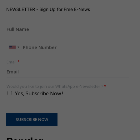
NEWSLETTER - Sign Up for Free E-News
United
States
+1
Email
*
Would you like to join our WhatsApp e-Newsletter ?
*
Yes, Subscribe Now !
SUBSCRIBE NOW