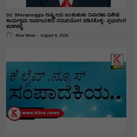
DC Shivamogga ರಾಷ್ಟ್ರೀಯ ಜಂತುಹುಳು ನಿವಾರಣಾ ವಿಶೇಷ
ಕಾರ್ಯಕ್ರಮ ಸಾರ್ವಜನಿಕರು ಸದುಪಯೋಗ ಪಡಿಸಿಕೊಳ್ಳಿ- ಪ್ರಭುಲಿಂಗ
ಕವಳಿಕಟ್ಟಿ
Klive News
-
August 6, 2026