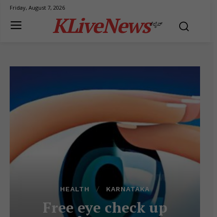
Friday, August 7, 2026
KLiveNews
ಕೆಲೈವ್
HEALTH
KARNATAKA
Free eye check up