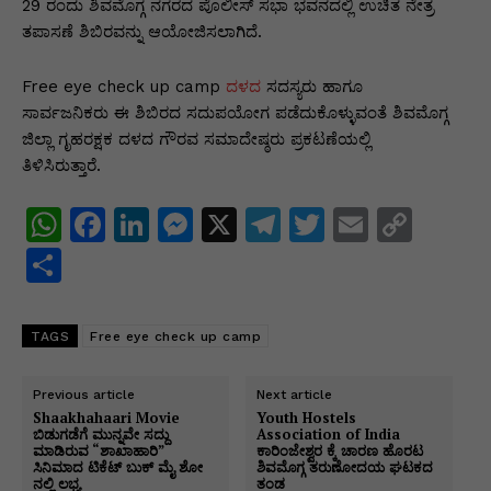
p
o
n
n
m
n
29 ರಂದು ಶಿವಮೊಗ್ಗ ನಗರದ ಪೊಲೀಸ್ ಸಭಾ ಭವನದಲ್ಲಿ ಉಚಿತ ನೇತ್ರ
ತಪಾಸಣೆ ಶಿಬಿರವನ್ನು ಆಯೋಜಿಸಲಾಗಿದೆ.
p
o
g
k
k
er
Free eye check up camp
ದಳದ
ಸದಸ್ಯರು ಹಾಗೂ
ಸಾರ್ವಜನಿಕರು ಈ ಶಿಬಿರದ ಸದುಪಯೋಗ ಪಡೆದುಕೊಳ್ಳುವಂತೆ ಶಿವಮೊಗ್ಗ
ಜಿಲ್ಲಾ ಗೃಹರಕ್ಷಕ ದಳದ ಗೌರವ ಸಮಾದೇಷ್ಠರು ಪ್ರಕಟಣೆಯಲ್ಲಿ
ತಿಳಿಸಿರುತ್ತಾರೆ.
W
F
Li
M
X
T
T
E
C
h
a
n
e
el
w
m
o
S
at
c
k
s
e
itt
ai
p
h
s
e
e
s
gr
er
l
y
ar
TAGS
Free eye check up camp
A
b
dI
e
a
Li
e
p
o
n
n
m
n
Previous article
Next article
Shaakhahaari Movie
Youth Hostels
p
o
g
k
ಬಿಡುಗಡೆಗೆ ಮುನ್ನವೇ ಸದ್ದು
Association of India
ಮಾಡಿರುವ “ಶಾಖಾಹಾರಿ”
ಕಾರಿಂಜೇಶ್ವರ ಕ್ಕೆ ಚಾರಣ ಹೊರಟ
k
er
ಸಿನಿಮಾದ ಟಿಕೆಟ್ ಬುಕ್ ಮೈ ಶೋ
ಶಿವಮೊಗ್ಗ ತರುಣೋದಯ ಘಟಕದ
ನಲ್ಲಿ ಲಭ್ಯ
ತಂಡ