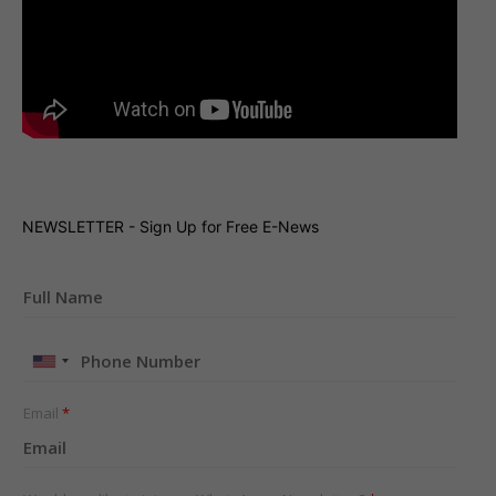
NEWSLETTER - Sign Up for Free E-News
United
States
+1
Email
*