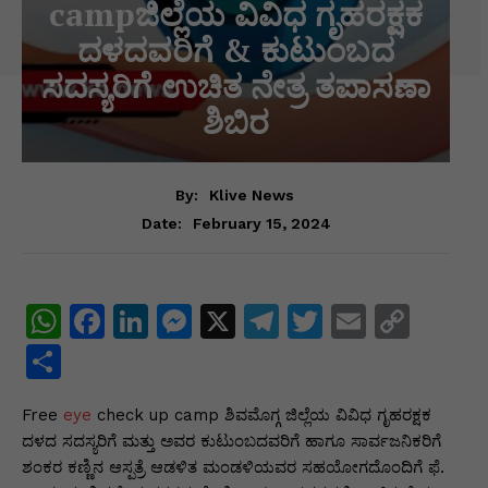
campಜಿಲ್ಲೆಯ ವಿವಿಧ ಗೃಹರಕ್ಷಕ
ದಳದವರಿಗೆ & ಕುಟುಂಬದ
ಸದಸ್ಯರಿಗೆ ಉಚಿತ ನೇತ್ರ ತಪಾಸಣಾ
ಶಿಬಿರ
By:
Klive News
February 15, 2024
Date:
W
F
Li
M
X
T
T
E
C
h
a
n
e
el
w
m
o
S
at
c
k
s
e
itt
ai
p
h
Free
s
eye
check up camp ಶಿವಮೊಗ್ಗ ಜಿಲ್ಲೆಯ ವಿವಿಧ ಗೃಹರಕ್ಷಕ
e
e
s
gr
er
l
y
ar
ದಳದ ಸದಸ್ಯರಿಗೆ ಮತ್ತು ಅವರ ಕುಟುಂಬದವರಿಗೆ ಹಾಗೂ ಸಾರ್ವಜನಿಕರಿಗೆ
A
b
dI
e
a
Li
e
ಶಂಕರ ಕಣ್ಣಿನ ಆಸ್ಪತ್ರೆ ಆಡಳಿತ ಮಂಡಳಿಯವರ ಸಹಯೋಗದೊಂದಿಗೆ ಫೆ.