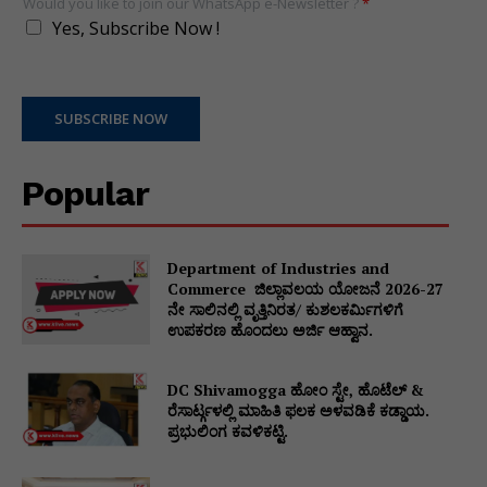
Would you like to join our WhatsApp e-Newsletter ?
*
Yes, Subscribe Now !
SUBSCRIBE NOW
Popular
Department of Industries and
Commerce ಜಿಲ್ಲಾವಲಯ ಯೋಜನೆ 2026-27
ನೇ ಸಾಲಿನಲ್ಲಿ ವೃತ್ತಿನಿರತ/ ಕುಶಲಕರ್ಮಿಗಳಿಗೆ
ಉಪಕರಣ ಹೊಂದಲು ಅರ್ಜಿ ಆಹ್ವಾನ.
DC Shivamogga ಹೋಂ ಸ್ಟೇ, ಹೊಟೆಲ್ &
ರೆಸಾರ್ಟ್ಗಳಲ್ಲಿ ಮಾಹಿತಿ ಫಲಕ ಅಳವಡಿಕೆ ಕಡ್ಡಾಯ.
ಪ್ರಭುಲಿಂಗ ಕವಳಿಕಟ್ಟಿ.