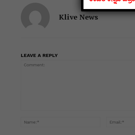
Klive News
LEAVE A REPLY
Comment:
Name:*