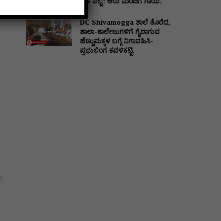
ಬಳಿ ಪಲ್ಟಿ: ಆರು ಮಂದಿಗೆ ಗಾಯ.
DC Shivamogga ಶಾಲೆ ತೊರೆದ,
ಶಾಲಾ-ಕಾಲೇಜುಗಳಿಗೆ ಗೈರಾಗುವ
ಹೆಣ್ಣುಮಕ್ಕಳ ಬಗ್ಗೆ ನಿಗಾವಹಿಸಿ-
ಪ್ರಭುಲಿಂಗ ಕವಳಿಕಟ್ಟಿ.
Website: