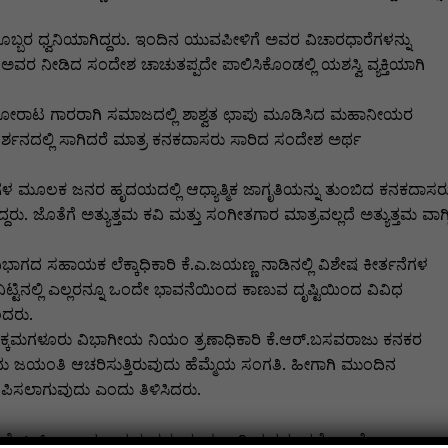
ಬ್ಬರ ಧ್ವನಿಯಾಗಿದ್ದರು. ಇಂದಿನ ಯುವಪೀಳಿಗೆ ಅವರ ವಿಚಾರಧಾರೆಗಳನ್ನು
ರೂ ಅವರ ನೀಡಿದ ಸಂದೇಶ ಚಾಚುತಪ್ಪದೇ ಪಾಲಿಸಿಕೊಂಡಲ್ಲಿ ಯಶಸ್ವಿ ವ್ಯಕ್ತಿಯಾಗಿ
ೋರಾಟ ಗಾರರಾಗಿ ಸಮಾಜದಲ್ಲಿ ಶಾಶ್ವತ ಛಾಪು ಮೂಡಿಸಿದ ಮಹಾನೀಯರ
್ಶನದಲ್ಲಿ ಸಾಗಿದರೆ ಮಾತ್ರ ಕನಕದಾಸರು ಸಾರಿದ ಸಂದೇಶ ಅರ್ಥ
ಗಳ ಮೂಲಕ ಜನರ ಹೃದಯದಲ್ಲಿ ಆಧ್ಯಾತ್ಮಿಕ ಜಾಗೃತಿಯನ್ನು ತುಂಬಿದ ಕನಕದಾಸರ
ದ್ದರು. ಜೊತೆಗೆ ಅತ್ಯುತ್ತಮ ಕವಿ ಮತ್ತು ಸಂಗೀತಗಾರ ಮಾತ್ರವಲ್ಲದೆ ಅತ್ಯುತ್ತಮ ವಾಗ್ಮ
ವಿಭಾಗದ ಸಹಾಯಕ ಲೆಕ್ಕಾಧಿಕಾರಿ ಕೆ.ಎ.ಜಯಣ್ಣ ನಾಡಿನಲ್ಲಿ ವಿಶೇಷ ಕೀರ್ತನೆಗಳ
ಿನಲ್ಲಿ ಎಲ್ಲರನ್ನೂ ಒಂದೇ ಭಾವನೆಯಿಂದ ಕಾಣುವ ದೃಷ್ಟಿಯಿಂದ ವಿವಿಧ
ಎಂದರು.
. ಚಿಕ್ಕಮಗಳೂರು ವಿಭಾಗೀಯ ನಿಯಂ ತ್ರಣಾಧಿಕಾರಿ ಕೆ.ಆರ್.ಬಸವರಾಜು ಕನಕರ
ದು ಜಯಂತಿ ಆಚರಿಸುತ್ತಿರುವುದು ಹೆಮ್ಮೆಯ ಸಂಗತಿ. ಹೀಗಾಗಿ ಮುಂದಿನ
ರೂಪಿಸಲಾಗುವುದು ಎಂದು ತಿಳಿಸಿದರು.
ಚಂದ್ರಶೇಖರ್ ನಾರಾಯಣಪುರ, ಕಡೂರು ಸರ್ಕಾರಿ ಪ್ರಥಮ ದರ್ಜೆ ಕಾಲೇಜು