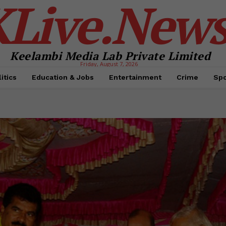
KLive.New
Keelambi Media Lab Private Limited
Friday, August 7, 2026
itics
Education & Jobs
Entertainment
Crime
Spo