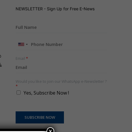
NEWSLETTER - Sign Up for Free E-News
United
States
ು
+1
Email
*
ಿ
Would you like to join our WhatsApp e-Newsletter ?
*
Yes, Subscribe Now !
SUBSCRIBE NOW
×