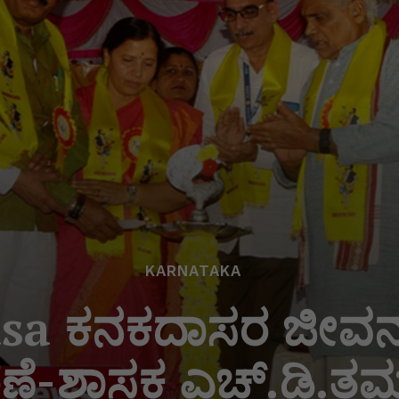
KARNATAKA
a ಕನಕದಾಸರ ಜೀವನ ನಮ
ರಣೆ-ಶಾಸಕ ಎಚ್.ಡಿ.ತಮ್