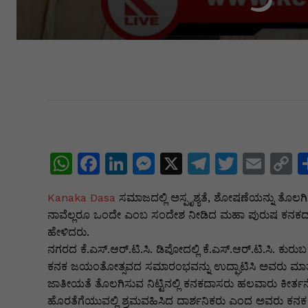
W
F
Li
M
X
T
T
E
C
h
a
n
e
el
w
m
o
Kanaka Dasa
ಸಮಾಜದಲ್ಲಿ ಅಸ್ಪೃಶ್ಯತೆ, ಶೋಷಣೆಯನ್ನು ತೊಲಗಿ
at
c
k
s
e
itt
ai
p
ನಾವೆಲ್ಲರೂ ಒಂದೇ ಎಂಬ ಸಂದೇಶ ನೀಡಿದ ಮಹಾ ಪುರುಷ ಕನಕದಾಸರ 
s
e
e
s
gr
er
l
y
ಹೇಳಿದರು.
A
b
dI
e
a
L
ನಗರದ ಕೆ.ಎಸ್.ಆರ್.ಟಿ.ಸಿ. ಡಿಪೋದಲ್ಲಿ ಕೆ.ಎಸ್.ಆರ್.ಟಿ.ಸಿ. ಕ
ಕನಕ ಜಯಂತೋತ್ಸವದ ಸಮಾರಂಭವನ್ನು ಉದ್ಘಾಟಿಸಿ ಅವರು ಮಾತ
p
o
n
n
m
n
ಜಾತೀಯತೆ ತೊಲಗಿಸುವ ನಿಟ್ಟಿನಲ್ಲಿ ಕನಕದಾಸರು ಹಲವಾರು ಕೀರ್ತನೆಗ
p
o
g
k
ಹೊರತೆಗೆಯುವಲ್ಲಿ ಶ್ರಮವಹಿಸಿದ ದಾರ್ಶನಿಕರು ಎಂದ ಅವರು ಕನ