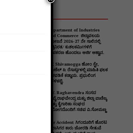
Popular
Department of Industries
and Commerce ಜಿಲ್ಲಾವಲಯ
ಯೋಜನೆ 2026-27 ನೇ ಸಾಲಿನಲ್ಲಿ
ವೃತ್ತಿನಿರತ/ ಕುಶಲಕರ್ಮಿಗಳಿಗೆ
ಉಪಕರಣ ಹೊಂದಲು ಅರ್ಜಿ ಆಹ್ವಾನ.
DC Shivamogga ಹೋಂ ಸ್ಟೇ,
ಹೊಟೆಲ್ & ರೆಸಾರ್ಟ್ಗಳಲ್ಲಿ ಮಾಹಿತಿ ಫಲಕ
ಅಳವಡಿಕೆ ಕಡ್ಡಾಯ. ಪ್ರಭುಲಿಂಗ
ಕವಳಿಕಟ್ಟಿ.
B.Y. Raghavendra ಸಂಸದ
ಬಿ.ವೈ.ರಾಘವೇಂದ್ರ ಮತ್ತು ಜಿಲ್ಲಾ ವಾಣಿಜ್ಯ
ಮತ್ತು ಕೈಗಾರಿಕಾ ಸಂಘದ
ನಿಯೋಗದೊಂದಿಗೆ ಸಚಿವ ವಿ‌.ಸೋಮಣ್ಣ
Car Accident ಸಿಗಂದೂರಿಗೆ ಹೊರಟ
ಪ್ರವಾಸಿಗರ ಕಾರು ಚೋರಡಿ ಸೇತುವೆ