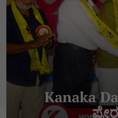
Kanaka Das
ಪ್ರೇ