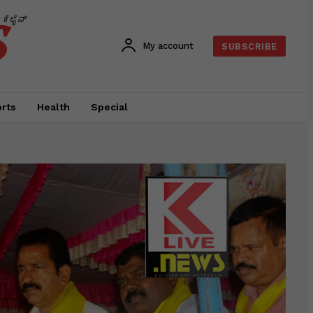
s
ಕೆಲೈವ್
My account
SUBSCRIBE
rts
Health
Special