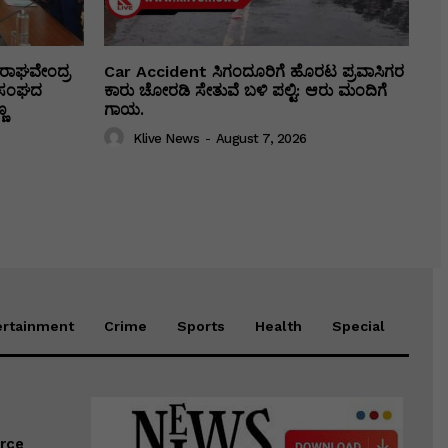
ರಾಘವೇಂದ್ರ
Car Accident ಸಿಗಂದೂರಿಗೆ ಹೊರಟ ಪ್ರವಾಸಿಗರ
ಕಾ ಸಂಘದ
ಕಾರು ಚೋರಡಿ ಸೇತುವೆ ಬಳಿ ಪಲ್ಟಿ: ಆರು ಮಂದಿಗೆ
ಣ
ಗಾಯ.
Klive News
-
August 7, 2026
ertainment
Crime
Sports
Health
Special
erce