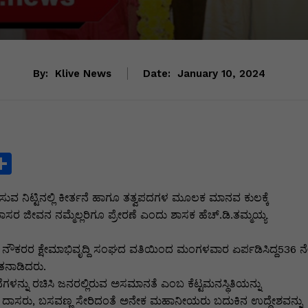
By:
Klive News
Date:
January 10, 2024
S
h
ಸುವ ನಿಟ್ಟಿನಲ್ಲಿ ಕೀರ್ತನೆ ಹಾಗೂ ತತ್ವಪದಗಳ ಮೂಲಕ ಮಾನವ ಕುಲಕ್ಕೆ
ar
ಜೀವನ ನಮ್ಮೆಲ್ಲರಿಗೂ ಪ್ರೇರಣೆ ಎಂದು ಶಾಸಕ ಹೆಚ್.ಡಿ.ತಮ್ಮಯ್ಯ
e
i
ುರುಬ ನೌಕರರ ಕ್ಷೇಮಾಭಿವೃದ್ದಿ ಸಂಘದ ವತಿಯಿಂದ ಮಂಗಳವಾರ ಏರ್ಪಡಿಸಿದ್ದ536 ನ
ನಾಡಿದರು.
ಳನ್ನು ರಚಿಸಿ ಜನರಲ್ಲಿರುವ ಅಸಮಾನತೆ ಎಂಬ ಕೆಟ್ಟಮನಸ್ಥಿತಿಯನ್ನು
ಕ ದಾಸರು, ಬಸವಣ್ಣ ಸೇರಿದಂತೆ ಅನೇಕ ಮಹಾನೀಯರು ಬದುಕಿನ ಉದ್ದೇಶವನ್ನು