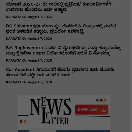
ಯೋಜನೆ 2026-27 ನೇ ಸಾಲಿನಲ್ಲಿ ವೃತ್ತಿನಿರತ/ ಕುಶಲಕರ್ಮಿಗಳಿಗೆ
ಉಪಕರಣ ಹೊಂದಲು ಅರ್ಜಿ ಆಹ್ವಾನ.
KARNATAKA
August 7, 2026
DC Shivamogga ಹೋಂ ಸ್ಟೇ, ಹೊಟೆಲ್ & ರೆಸಾರ್ಟ್ಗಳಲ್ಲಿ ಮಾಹಿತಿ
ಫಲಕ ಅಳವಡಿಕೆ ಕಡ್ಡಾಯ. ಪ್ರಭುಲಿಂಗ ಕವಳಿಕಟ್ಟಿ.
KARNATAKA
August 7, 2026
B.Y. Raghavendra ಸಂಸದ ಬಿ.ವೈ.ರಾಘವೇಂದ್ರ ಮತ್ತು ಜಿಲ್ಲಾ ವಾಣಿಜ್ಯ
ಮತ್ತು ಕೈಗಾರಿಕಾ ಸಂಘದ ನಿಯೋಗದೊಂದಿಗೆ ಸಚಿವ ವಿ‌.ಸೋಮಣ್ಣ
KARNATAKA
August 7, 2026
Car Accident ಸಿಗಂದೂರಿಗೆ ಹೊರಟ ಪ್ರವಾಸಿಗರ ಕಾರು ಚೋರಡಿ
ಸೇತುವೆ ಬಳಿ ಪಲ್ಟಿ: ಆರು ಮಂದಿಗೆ ಗಾಯ.
KARNATAKA
August 7, 2026