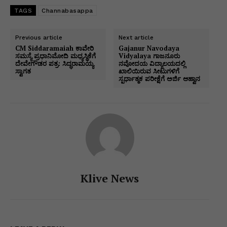
s
e
e
s
gr
er
l
y
ar
TAGS
Channabasappa
A
b
dI
e
a
Li
e
p
o
n
n
m
n
Previous article
Next article
CM Siddaramaiah ಕಾವೇರಿ
Gajanur Navodaya
p
o
g
k
ಸಮಸ್ಯೆ ಪ್ರಧಾನಿ‌ಮೋದಿ ಮಧ್ಯಸ್ಥಿಕೆಗೆ
Vidyalaya ಗಾಜನೂರು
ದೇವೇಗೌಡರ ಪತ್ರ: ಸಿದ್ಧರಾಮಯ್ಯ
ನವೋದಯ ವಿದ್ಯಾಲಯದಲ್ಲಿ
k
er
ಸ್ವಾಗತ
ಖಾಲಿಯಿರುವ ಸೀಟುಗಳಿಗೆ
ಸ್ಪರ್ಧಾತ್ಮಕ ಪರೀಕ್ಷೆಗೆ ಅರ್ಜಿ ಆಹ್ವಾನ
Klive News