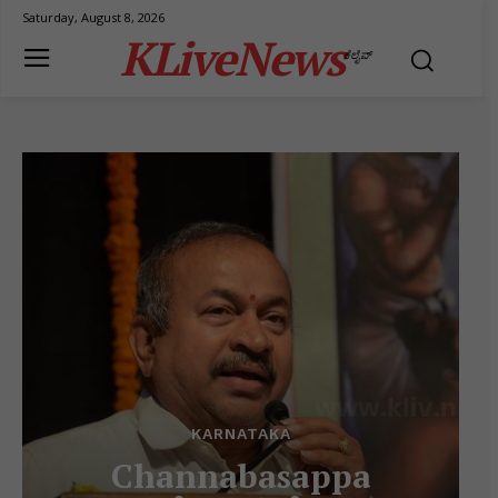
Saturday, August 8, 2026
KLiveNews
ಕೆಲೈವ್
KARNATAKA
Channabasappa