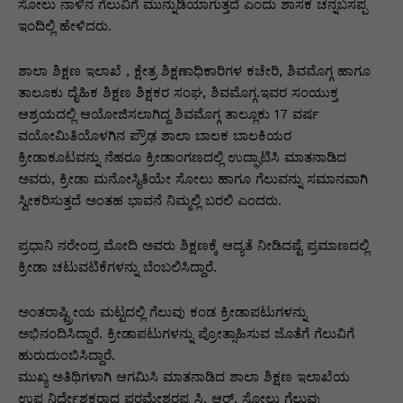
p
o
n
n
m
n
ಸೋಲು ನಾಳಿನ ಗೆಲುವಿಗೆ ಮುನ್ನುಡಿಯಾಗುತ್ತದೆ ಎಂದು ಶಾಸಕ ಚನ್ನಬಸಪ್ಪ
ಇಂದಿಲ್ಲಿ ಹೇಳಿದರು.
p
o
g
k
k
er
ಶಾಲಾ ಶಿಕ್ಷಣ ಇಲಾಖೆ , ಕ್ಷೇತ್ರ ಶಿಕ್ಷಣಾಧಿಕಾರಿಗಳ ಕಚೇರಿ, ಶಿವಮೊಗ್ಗ ಹಾಗೂ
ತಾಲೂಕು ದೈಹಿಕ ಶಿಕ್ಷಣ ಶಿಕ್ಷಕರ ಸಂಘ, ಶಿವಮೊಗ್ಗ.ಇವರ ಸಂಯುಕ್ತ
ಆಶ್ರಯದಲ್ಲಿ ಆಯೋಜಿಸಲಾಗಿದ್ದ ಶಿವಮೊಗ್ಗ ತಾಲ್ಲೂಕು 17 ವರ್ಷ
ವಯೋಮಿತಿಯೊಳಗಿನ ಪ್ರೌಢ ಶಾಲಾ ಬಾಲಕ ಬಾಲಕಿಯರ
ಕ್ರೀಡಾಕೂಟವನ್ನು ನೆಹರೂ ಕ್ರೀಡಾಂಗಣದಲ್ಲಿ ಉದ್ಘಾಟಿಸಿ ಮಾತನಾಡಿದ
ಅವರು, ಕ್ರೀಡಾ ಮನೋಸ್ಥಿತಿಯೇ ಸೋಲು ಹಾಗೂ ಗೆಲುವನ್ನು ಸಮಾನವಾಗಿ
ಸ್ವೀಕರಿಸುತ್ತದೆ ಅಂತಹ ಭಾವನೆ ನಿಮ್ಮಲ್ಲಿ ಬರಲಿ ಎಂದರು.
ಪ್ರಧಾನಿ ನರೇಂದ್ರ ಮೋದಿ ಅವರು ಶಿಕ್ಷಣಕ್ಕೆ ಆದ್ಯತೆ ನೀಡಿದಷ್ಟೆ ಪ್ರಮಾಣದಲ್ಲಿ
ಕ್ರೀಡಾ ಚಟುವಟಿಕೆಗಳನ್ನು ಬೆಂಬಲಿಸಿದ್ದಾರೆ.
ಅಂತರಾಷ್ಟ್ರೀಯ ಮಟ್ಟದಲ್ಲಿ ಗೆಲುವು ಕಂಡ ಕ್ರೀಡಾಪಟುಗಳನ್ನು
ಅಭಿನಂದಿಸಿದ್ದಾರೆ. ಕ್ರೀಡಾಪಟುಗಳನ್ನು ಪ್ರೋತ್ಸಾಹಿಸುವ ಜೊತೆಗೆ ಗೆಲುವಿಗೆ
ಹುರುದುಂಬಿಸಿದ್ದಾರೆ.
ಮುಖ್ಯ ಅತಿಥಿಗಳಾಗಿ ಆಗಮಿಸಿ ಮಾತನಾಡಿದ ಶಾಲಾ ಶಿಕ್ಷಣ ಇಲಾಖೆಯ
ಉಪ ನಿರ್ದೇಶಕರಾದ ಪರಮೇಶ್ವರಪ್ಪ ಸಿ. ಆರ್. ಸೋಲು ಗೆಲುವು