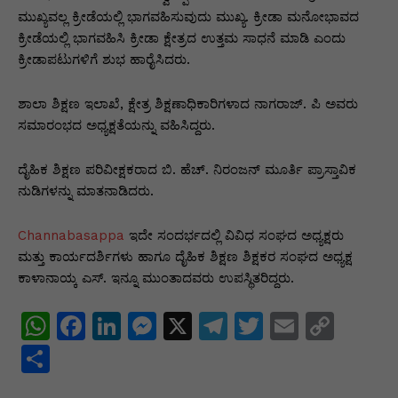
ಮುಖ್ಯವಲ್ಲ ಕ್ರೀಡೆಯಲ್ಲಿ ಭಾಗವಹಿಸುವುದು ಮುಖ್ಯ. ಕ್ರೀಡಾ ಮನೋಭಾವದ
ಕ್ರೀಡೆಯಲ್ಲಿ ಭಾಗವಹಿಸಿ ಕ್ರೀಡಾ ಕ್ಷೇತ್ರದ ಉತ್ತಮ ಸಾಧನೆ ಮಾಡಿ ಎಂದು
ಕ್ರೀಡಾಪಟುಗಳಿಗೆ ಶುಭ ಹಾರೈಸಿದರು.
ಶಾಲಾ ಶಿಕ್ಷಣ ಇಲಾಖೆ, ಕ್ಷೇತ್ರ ಶಿಕ್ಷಣಾಧಿಕಾರಿಗಳಾದ ನಾಗರಾಜ್. ಪಿ ಅವರು
ಸಮಾರಂಭದ ಅಧ್ಯಕ್ಷತೆಯನ್ನು ವಹಿಸಿದ್ದರು.
ದೈಹಿಕ ಶಿಕ್ಷಣ ಪರಿವೀಕ್ಷಕರಾದ ಬಿ. ಹೆಚ್. ನಿರಂಜನ್ ಮೂರ್ತಿ ಪ್ರಾಸ್ತಾವಿಕ
ನುಡಿಗಳನ್ನು ಮಾತನಾಡಿದರು.
Channabasappa
ಇದೇ ಸಂದರ್ಭದಲ್ಲಿ ವಿವಿಧ ಸಂಘದ ಅಧ್ಯಕ್ಷರು
ಮತ್ತು ಕಾರ್ಯದರ್ಶಿಗಳು ಹಾಗೂ ದೈಹಿಕ ಶಿಕ್ಷಣ ಶಿಕ್ಷಕರ ಸಂಘದ ಅಧ್ಯಕ್ಷ
ಕಾಳಾನಾಯ್ಕ ಎಸ್. ಇನ್ನೂ ಮುಂತಾದವರು ಉಪಸ್ಥಿತರಿದ್ದರು.
W
F
Li
M
X
T
T
E
C
h
a
n
e
el
w
m
o
S
at
c
k
s
e
itt
ai
p
h