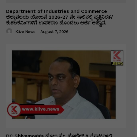
Department of Industries and Commerce
ಜಿಲ್ಲಾವಲಯ ಯೋಜನೆ 2026-27 ನೇ ಸಾಲಿನಲ್ಲಿ ವೃತ್ತಿನಿರತ/
ಕುಶಲಕರ್ಮಿಗಳಿಗೆ ಉಪಕರಣ ಹೊಂದಲು ಅರ್ಜಿ ಆಹ್ವಾನ.
Klive News
-
August 7, 2026
DC Shivamogga ಹೋಂ ಸ್ಟೇ, ಹೊಟೆಲ್ & ರೆಸಾರ್ಟ್ಗಳಲ್ಲಿ