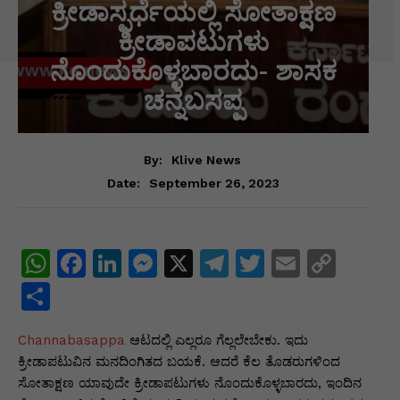
ಕ್ರೀಡಾಸ್ಪರ್ಧೆಯಲ್ಲಿ ಸೋತಾಕ್ಷಣ
ಕ್ರೀಡಾಪಟುಗಳು
ನೊಂದುಕೊಳ್ಳಬಾರದು- ಶಾಸಕ
ಚನ್ನಬಸಪ್ಪ
By:
Klive News
September 26, 2023
Date:
W
F
Li
M
X
T
T
E
C
h
a
n
e
el
w
m
o
S
at
c
k
s
e
itt
ai
p
h
Channabasappa
s
e
e
ಆಟದಲ್ಲಿ ಎಲ್ಲರೂ ಗೆಲ್ಲಲೇಬೇಕು. ಇದು
s
gr
er
l
y
ar
ಕ್ರೀಡಾಪಟುವಿನ ಮನದಿಂಗಿತದ ಬಯಕೆ. ಆದರೆ ಕೆಲ ತೊಡರುಗಳಿಂದ
A
b
dI
e
a
Li
e
ಸೋತಾಕ್ಷಣ ಯಾವುದೇ ಕ್ರೀಡಾಪಟುಗಳು ನೊಂದುಕೊಳ್ಳಬಾರದು, ಇಂದಿನ