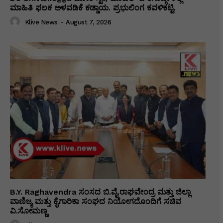
ಮಾಹಿತಿ ಫಲಕ ಅಳವಡಿಕೆ ಕಡ್ಡಾಯ. ಪ್ರಭುಲಿಂಗ ಕವಳಿಕಟ್ಟಿ.
Klive News
-
August 7, 2026
B.Y. Raghavendra ಸಂಸದ ಬಿ.ವೈ.ರಾಘವೇಂದ್ರ ಮತ್ತು ಜಿಲ್ಲಾ
ವಾಣಿಜ್ಯ ಮತ್ತು ಕೈಗಾರಿಕಾ ಸಂಘದ ನಿಯೋಗದೊಂದಿಗೆ ಸಚಿವ
ವಿ‌.ಸೋಮಣ್ಣ