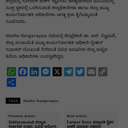
ಜಿಲ್ಲೆಯಲ್ಲಿ ಸೋಲಾರ್ ಪಾರ್ಕ್ ಸ್ಥಾಪಿಸಲು ಅಗತ್ಯವಾಗಿರುವ ಭೂಮಿಯನ್ನು
ಸೂಕ್ತ ಸ್ಥಳದಲ್ಲಿ ಒದಗಿಸುವಂತೆ ಜಿಲ್ಲಾಧಿಕಾರಿಗಳು ಹಾಗೂ ಜಿಲ್ಲಾ ಮುಖ್ಯ
ಕಾರ್ಯನಿರ್ವಾಹಕ ಅಧಿಕಾರಿಗಳು ಅಗತ್ಯ ಕ್ರಮ ಕೈಗೊಳ್ಳುವಂತೆ
ಸೂಚಿಸಿದರು.
Madhu Bangarappa ಸಭೆಯಲ್ಲಿ ಜಿಲ್ಲಾಧಿಕಾರಿ ಡಾ. ಆರ್. ಸೆಲ್ವಮಣಿ,
ಜಿಲ್ಲಾ ಪಂಚಾಯಿತಿ ಮುಖ್ಯ ಕಾರ್ಯನಿರ್ವಾಹಕ ಅಧಿಕಾರಿ ಸ್ನೇಹಲ್
ಸುಧಾಕರ್ ಲೋಖಂಡೆ ಸೇರಿದಂತೆ ವಿವಿಧ ಇಲಾಖೆಗಳ ಜಿಲ್ಲಾ ಮಟ್ಟದ
ಹಿರಿಯ ಅಧಿಕಾರಿಗಳು ಉಪಸ್ಥಿತರಿದ್ದರು.
W
F
Li
M
X
T
T
E
C
h
a
n
e
el
w
m
o
S
at
c
k
s
e
itt
ai
p
h
s
e
e
s
gr
er
l
y
ar
TAGS
Madhu Bangarappa
A
b
dI
e
a
Li
e
p
o
n
n
m
n
Previous article
Next article
Siddaramaiah ಕಲ್ಯಾಣ
Farmer News ಭದ್ರಾವತಿ ರೈತರ
p
o
g
k
ಕರ್ನಾಟಕ ಉತ್ಸವ: ವಿವಿಧ ಆರೋಗ್ಯ
ಅಡಕೆ ಮಾರಾಟ ಸಹಕಾರ