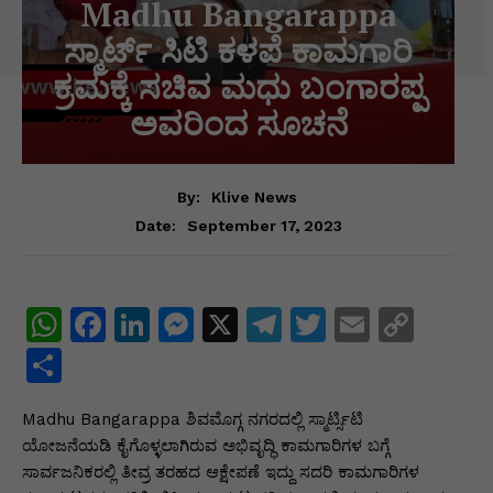
Madhu Bangarappa
ಸ್ಮಾರ್ಟ್ ಸಿಟಿ ಕಳಪೆ ಕಾಮಗಾರಿ
ಕ್ರಮಕ್ಕೆ ಸಚಿವ ಮಧು ಬಂಗಾರಪ್ಪ
ಅವರಿಂದ ಸೂಚನೆ
By:
Klive News
September 17, 2023
Date:
W
F
Li
M
X
T
T
E
C
h
a
n
e
el
w
m
o
S
at
c
k
s
e
itt
ai
p
h
Madhu Bangarappa ಶಿವಮೊಗ್ಗ ನಗರದಲ್ಲಿ ಸ್ಮಾರ್ಟ್ಸಿಟಿ
s
e
e
s
gr
er
l
y
ar
ಯೋಜನೆಯಡಿ ಕೈಗೊಳ್ಳಲಾಗಿರುವ ಅಭಿವೃದ್ಧಿ ಕಾಮಗಾರಿಗಳ ಬಗ್ಗೆ
A
b
dI
e
a
Li
e
ಸಾರ್ವಜನಿಕರಲ್ಲಿ ತೀವ್ರ ತರಹದ ಆಕ್ಷೇಪಣೆ ಇದ್ದು ಸದರಿ ಕಾಮಗಾರಿಗಳ