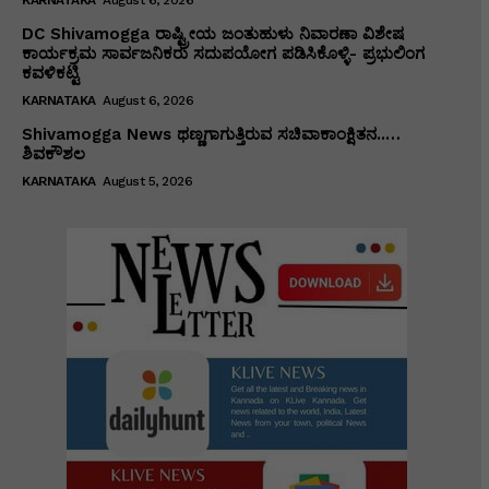
DC Shivamogga ರಾಷ್ಟ್ರೀಯ ಜಂತುಹುಳು ನಿವಾರಣಾ ವಿಶೇಷ
ಕಾರ್ಯಕ್ರಮ ಸಾರ್ವಜನಿಕರು ಸದುಪಯೋಗ ಪಡಿಸಿಕೊಳ್ಳಿ- ಪ್ರಭುಲಿಂಗ
ಕವಳಿಕಟ್ಟಿ
KARNATAKA
August 6, 2026
Shivamogga News ಥಣ್ಣಗಾಗುತ್ತಿರುವ ಸಚಿವಾಕಾಂಕ್ಷಿತನ..…
ಶಿವಕೌಶಲ
KARNATAKA
August 5, 2026