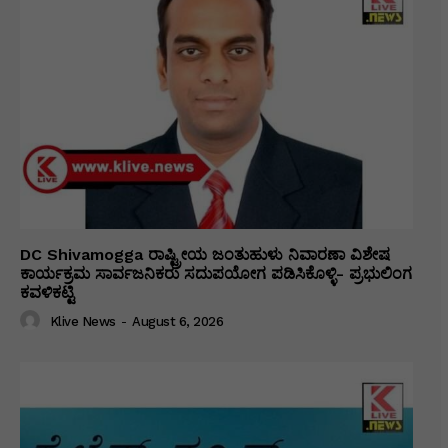
DC Shivamogga ರಾಷ್ಟ್ರೀಯ ಜಂತುಹುಳು ನಿವಾರಣಾ ವಿಶೇಷ
ಕಾರ್ಯಕ್ರಮ ಸಾರ್ವಜನಿಕರು ಸದುಪಯೋಗ ಪಡಿಸಿಕೊಳ್ಳಿ- ಪ್ರಭುಲಿಂಗ
ಕವಳಿಕಟ್ಟಿ
Klive News
-
August 6, 2026