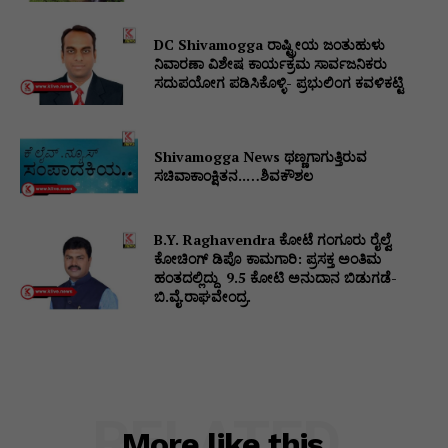
DC Shivamogga ರಾಷ್ಟ್ರೀಯ ಜಂತುಹುಳು
ನಿವಾರಣಾ ವಿಶೇಷ ಕಾರ್ಯಕ್ರಮ ಸಾರ್ವಜನಿಕರು
ಸದುಪಯೋಗ ಪಡಿಸಿಕೊಳ್ಳಿ- ಪ್ರಭುಲಿಂಗ ಕವಳಿಕಟ್ಟಿ
Shivamogga News ಥಣ್ಣಗಾಗುತ್ತಿರುವ
ಸಚಿವಾಕಾಂಕ್ಷಿತನ..…ಶಿವಕೌಶಲ
B.Y. Raghavendra ಕೋಟೆ ಗಂಗೂರು ರೈಲ್ವೆ
ಕೋಚಿಂಗ್ ಡಿಪೊ ಕಾಮಗಾರಿ: ಪ್ರಸಕ್ತ ಅಂತಿಮ
ಹಂತದಲ್ಲಿದ್ದು ₹ 9.5 ಕೋಟಿ ಅನುದಾನ ಬಿಡುಗಡೆ-
ಬಿ.ವೈ.ರಾಘವೇಂದ್ರ.
RELATED
More like this