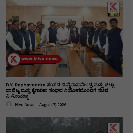
B.Y. Raghavendra ಸಂಸದ ಬಿ.ವೈ.ರಾಘವೇಂದ್ರ ಮತ್ತು ಜಿಲ್ಲಾ
ವಾಣಿಜ್ಯ ಮತ್ತು ಕೈಗಾರಿಕಾ ಸಂಘದ ನಿಯೋಗದೊಂದಿಗೆ ಸಚಿವ
ವಿ‌.ಸೋಮಣ್ಣ
Klive News
-
August 7, 2026