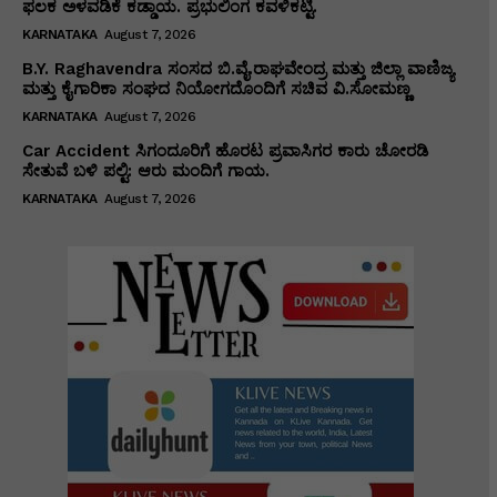
ಫಲಕ ಅಳವಡಿಕೆ ಕಡ್ಡಾಯ. ಪ್ರಭುಲಿಂಗ ಕವಳಿಕಟ್ಟಿ.
KARNATAKA
August 7, 2026
B.Y. Raghavendra ಸಂಸದ ಬಿ.ವೈ.ರಾಘವೇಂದ್ರ ಮತ್ತು ಜಿಲ್ಲಾ ವಾಣಿಜ್ಯ
ಮತ್ತು ಕೈಗಾರಿಕಾ ಸಂಘದ ನಿಯೋಗದೊಂದಿಗೆ ಸಚಿವ ವಿ‌.ಸೋಮಣ್ಣ
KARNATAKA
August 7, 2026
Car Accident ಸಿಗಂದೂರಿಗೆ ಹೊರಟ ಪ್ರವಾಸಿಗರ ಕಾರು ಚೋರಡಿ
ಸೇತುವೆ ಬಳಿ ಪಲ್ಟಿ: ಆರು ಮಂದಿಗೆ ಗಾಯ.
KARNATAKA
August 7, 2026