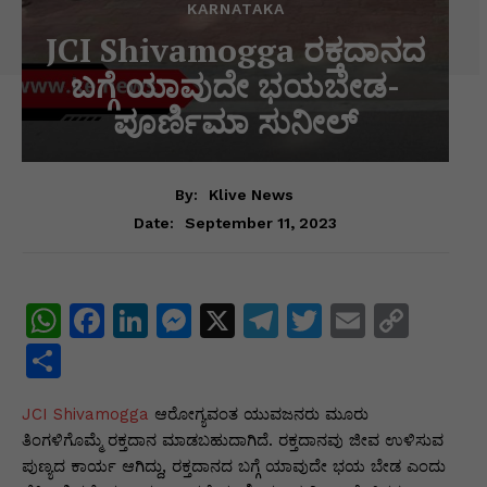
KARNATAKA
JCI Shivamogga ರಕ್ತದಾನದ
ಬಗ್ಗೆ ಯಾವುದೇ ಭಯಬೇಡ-
ಪೂರ್ಣಿಮಾ ಸುನೀಲ್
By:
Klive News
September 11, 2023
Date:
W
F
Li
M
X
T
T
E
C
h
a
n
e
el
w
m
o
S
at
c
k
s
e
itt
ai
p
h
JCI Shivamogga
s
e
e
ಆರೋಗ್ಯವಂತ ಯುವಜನರು ಮೂರು
s
gr
er
l
y
ar
ತಿಂಗಳಿಗೊಮ್ಮೆ ರಕ್ತದಾನ ಮಾಡಬಹುದಾಗಿದೆ. ರಕ್ತದಾನವು ಜೀವ ಉಳಿಸುವ
A
b
dI
e
a
Li
e
ಪುಣ್ಯದ ಕಾರ್ಯ ಆಗಿದ್ದು, ರಕ್ತದಾನದ ಬಗ್ಗೆ ಯಾವುದೇ ಭಯ ಬೇಡ ಎಂದು