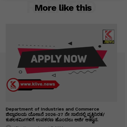
RELATED
More like this
Department of Industries and Commerce
ಜಿಲ್ಲಾವಲಯ ಯೋಜನೆ 2026-27 ನೇ ಸಾಲಿನಲ್ಲಿ ವೃತ್ತಿನಿರತ/
ಕುಶಲಕರ್ಮಿಗಳಿಗೆ ಉಪಕರಣ ಹೊಂದಲು ಅರ್ಜಿ ಆಹ್ವಾನ.