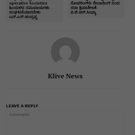
p
o
g
k
operative Societies
ರೋವರಿಂಗ್& ರೇಂಜರಿಂಗ್ ನಿಂದ
ಹಿಂದುಳಿದ ಸಮುದಾಯಗಳು
ಸದಾ ಕ್ರಿಯಾಶೀಲತೆ-
k
er
ಸಂಘಟನೆಯಾಗಬೇಕು
ಪಿ.ಜಿ.ಆರ್.ಸಿಂಧ್ಯಾ
ಎನ್.ಎಸ್.ಚಂದ್ರಪ್ಪ
Klive News
LEAVE A REPLY