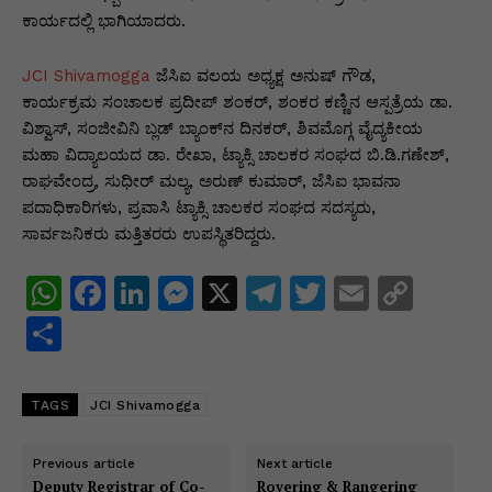
ಕಾರ್ಯದಲ್ಲಿ ಭಾಗಿಯಾದರು.
JCI Shivamogga
ಜೆಸಿಐ ವಲಯ ಅಧ್ಯಕ್ಷ ಅನುಷ್ ಗೌಡ,
ಕಾರ್ಯಕ್ರಮ ಸಂಚಾಲಕ ಪ್ರದೀಪ್ ಶಂಕರ್, ಶಂಕರ ಕಣ್ಣಿನ ಆಸ್ಪತ್ರೆಯ ಡಾ.
ವಿಶ್ವಾಸ್, ಸಂಜೀವಿನಿ ಬ್ಲಡ್ ಬ್ಯಾಂಕ್‌ನ ದಿನಕರ್, ಶಿವಮೊಗ್ಗ ವೈದ್ಯಕೀಯ
ಮಹಾ ವಿದ್ಯಾಲಯದ ಡಾ. ರೇಖಾ, ಟ್ಯಾಕ್ಸಿ ಚಾಲಕರ ಸಂಘದ ಬಿ.ಡಿ.ಗಣೇಶ್,
ರಾಘವೇಂದ್ರ, ಸುಧೀರ್ ಮಲ್ಯ, ಅರುಣ್ ಕುಮಾರ್, ಜೆಸಿಐ ಭಾವನಾ
ಪದಾಧಿಕಾರಿಗಳು, ಪ್ರವಾಸಿ ಟ್ಯಾಕ್ಸಿ ಚಾಲಕರ ಸಂಘದ ಸದಸ್ಯರು,
ಸಾರ್ವಜನಿಕರು ಮತ್ತಿತರರು ಉಪಸ್ಥಿತರಿದ್ದರು.
W
F
Li
M
X
T
T
E
C
h
a
n
e
el
w
m
o
S
at
c
k
s
e
itt
ai
p
h
s
e
e
s
gr
er
l
y
ar
TAGS
JCI Shivamogga
A
b
dI
e
a
Li
e
p
o
n
n
m
n
Previous article
Next article
Deputy Registrar of Co-
Rovering & Rangering