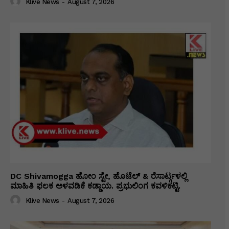
Klive News
-
August 7, 2026
DC Shivamogga ಹೋಂ ಸ್ಟೇ, ಹೊಟೆಲ್ & ರೆಸಾರ್ಟ್ಗಳಲ್ಲಿ
ಮಾಹಿತಿ ಫಲಕ ಅಳವಡಿಕೆ ಕಡ್ಡಾಯ. ಪ್ರಭುಲಿಂಗ ಕವಳಿಕಟ್ಟಿ.
Klive News
-
August 7, 2026