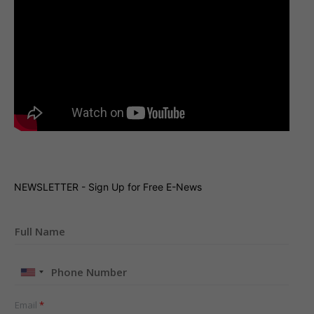
NEWSLETTER - Sign Up for Free E-News
United
States
+1
Email
*