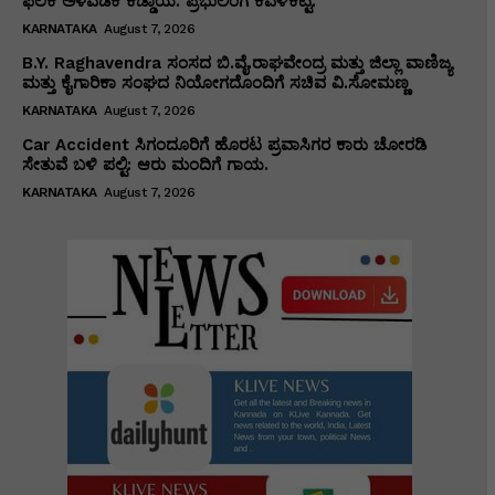
ಫಲಕ ಅಳವಡಿಕೆ ಕಡ್ಡಾಯ. ಪ್ರಭುಲಿಂಗ ಕವಳಿಕಟ್ಟಿ.
KARNATAKA
August 7, 2026
B.Y. Raghavendra ಸಂಸದ ಬಿ.ವೈ.ರಾಘವೇಂದ್ರ ಮತ್ತು ಜಿಲ್ಲಾ ವಾಣಿಜ್ಯ
ಮತ್ತು ಕೈಗಾರಿಕಾ ಸಂಘದ ನಿಯೋಗದೊಂದಿಗೆ ಸಚಿವ ವಿ‌.ಸೋಮಣ್ಣ
KARNATAKA
August 7, 2026
Car Accident ಸಿಗಂದೂರಿಗೆ ಹೊರಟ ಪ್ರವಾಸಿಗರ ಕಾರು ಚೋರಡಿ
ಸೇತುವೆ ಬಳಿ ಪಲ್ಟಿ: ಆರು ಮಂದಿಗೆ ಗಾಯ.
KARNATAKA
August 7, 2026