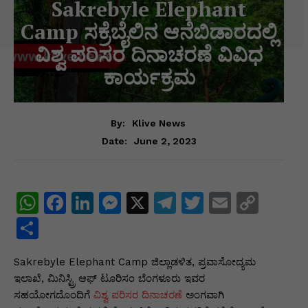
Sakrebyle Elephant
Camp ಸಕ್ರೆಬೈಲಿನ ಆನೆಬಿಡಾರದಲ್ಲಿ
ವಿಶ್ವ ಪರಿಸರ ದಿನಾಚರಣೆ ವಿವಿಧ
ಕಾರ್ಯಕ್ರಮ
By:
Klive News
June 2, 2023
Date:
W
F
Li
M
X
T
T
E
C
h
a
n
e
el
w
m
o
S
at
c
k
s
e
itt
ai
p
h
Sakrebyle Elephant Camp ಜಿಲ್ಲಾಡಳಿತ, ಪ್ರವಾಸೋದ್ಯಮ
s
e
e
s
gr
er
l
y
ar
ಇಲಾಖೆ, ಮಿನಿಸ್ಟ್ರಿ ಆಫ್ ಟೂರಿಸಂ ಬೆಂಗಳೂರು ಇವರ
A
b
dI
e
a
Li
e
ಸಹಯೋಗದೊಂದಿಗೆ
ವಿಶ್ವ ಪರಿಸರ ದಿನಾಚರಣೆ
ಅಂಗವಾಗಿ