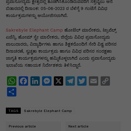
p
o
n
n
m
n
ಪ್ರವಾಸೋದ್ಯಮ ಕ್ಷೇತ್ರದಲ್ಲಿ ತೊಡಗಿಸಿಕೊಂಡಿರುವವರಿಗೆ ಸಕ್ರೆಬೈಲು ಆನೆ
ಬಿಡಾರದಲ್ಲಿ ದಿನಾಂಕ: 05-06-2023 ರ ಬೆಳಿಗ್ಗೆ 9 ಗಂಟೆಗೆ ವಿವಿಧ
p
o
g
k
ಕಾರ್ಯಕ್ರಮಗಳನ್ನು ಆಯೋಜಿಸಲಾಗಿದೆ.
k
er
Sakrebyle Elephant Camp
ಹೋಟೆಲ್ ಮಾಲೀಕರು, ಟ್ರಾವೆಲ್ಸ್
ಏಜೆನ್ಸಿ, ಹೋಮ್ ಸ್ಟೇ ಮಾಲೀಕರು, ಜಿಲ್ಲೆಯ ವಿವಿಧ ಪ್ರವಾಸೋದ್ಯಮ
ಪಾಲುದಾರರು, ವಿದ್ಯಾರ್ಥಿಗಳು ಹಾಗೂ ಶಿಕ್ಷಕರೊಂದಿಗೆ ಸೇರಿ ವಿಶ್ವ ಪರಿಸರ
ದಿನಾಚರಣೆ, ಸ್ವಚ್ಚತಾ ಕಾರ್ಯಕ್ರಮ ಹಾಗೂ ವಿವಿಧ ಪರಿಸರ ಸಂರಕ್ಷಣಾ
ಜಾಗೃತಿ ಕಾರ್ಯಕ್ರಮಗಳನ್ನು ಹಮ್ಮಿಕೊಳ್ಳಲಾಗಿದೆ ಎಂದು ಪ್ರವಾಸೋದ್ಯಮ
ಇಲಾಖೆಯ ಸಹಾಯಕ ನಿರ್ದೇಶಕರು ತಿಳಿಸಿದ್ದಾರೆ.
W
F
Li
M
X
T
T
E
C
h
a
n
e
el
w
m
o
S
at
c
k
s
e
itt
ai
p
h
s
e
e
s
gr
er
l
y
ar
TAGS
Sakrebyle Elephant Camp
A
b
dI
e
a
Li
e
p
o
n
n
m
n
Previous article
Next article