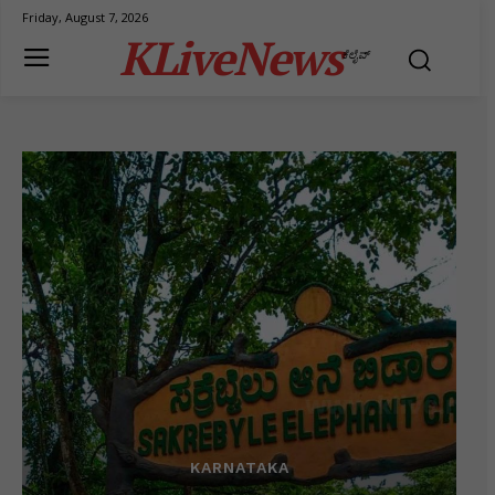
Friday, August 7, 2026
KLiveNews
ಕೆಲೈವ್
KARNATAKA