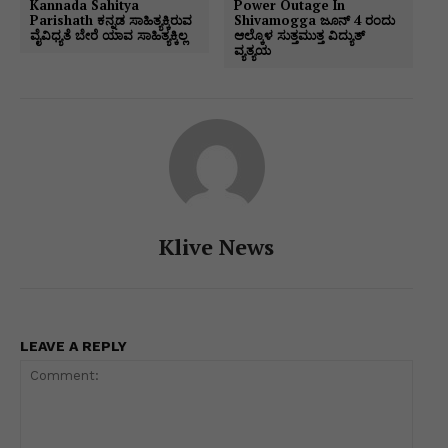
Kannada Sahitya
Power Outage In
p
o
g
k
Parishath ಕನ್ನಡ ಸಾಹಿತ್ಯಕ್ಕಿರುವ
Shivamogga ಜೂನ್ 4 ರಂದು
ವೈವಿಧ್ಯತೆ ಬೇರೆ ಯಾವ ಸಾಹಿತ್ಯಕ್ಕಿಲ್ಲ
ಆಲ್ಕೊಳ ಸುತ್ತಮುತ್ತ ವಿದ್ಯುತ್
k
er
ವ್ಯತ್ಯಯ
Klive News
LEAVE A REPLY