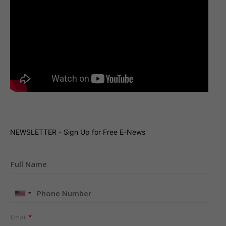
NEWSLETTER - Sign Up for Free E-News
United
States
+1
Email
*