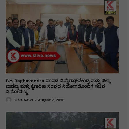
B.Y. Raghavendra ಸಂಸದ ಬಿ.ವೈ.ರಾಘವೇಂದ್ರ ಮತ್ತು ಜಿಲ್ಲಾ
ವಾಣಿಜ್ಯ ಮತ್ತು ಕೈಗಾರಿಕಾ ಸಂಘದ ನಿಯೋಗದೊಂದಿಗೆ ಸಚಿವ
ವಿ‌.ಸೋಮಣ್ಣ
Klive News
-
August 7, 2026