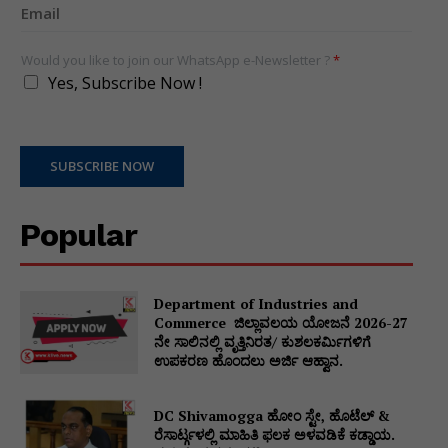
Would you like to join our WhatsApp e-Newsletter ?
*
Yes, Subscribe Now !
SUBSCRIBE NOW
Popular
Department of Industries and
Commerce ಜಿಲ್ಲಾವಲಯ ಯೋಜನೆ 2026-27
ನೇ ಸಾಲಿನಲ್ಲಿ ವೃತ್ತಿನಿರತ/ ಕುಶಲಕರ್ಮಿಗಳಿಗೆ
ಉಪಕರಣ ಹೊಂದಲು ಅರ್ಜಿ ಆಹ್ವಾನ.
DC Shivamogga ಹೋಂ ಸ್ಟೇ, ಹೊಟೆಲ್ &
ರೆಸಾರ್ಟ್ಗಳಲ್ಲಿ ಮಾಹಿತಿ ಫಲಕ ಅಳವಡಿಕೆ ಕಡ್ಡಾಯ.