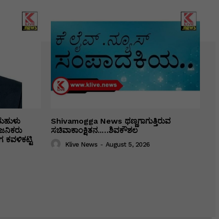
ತುಹುಳು
Shivamogga News ಥಣ್ಣಗಾಗುತ್ತಿರುವ
ಜನಿಕರು
ಸಚಿವಾಕಾಂಕ್ಷಿತನ..…ಶಿವಕೌಶಲ
 ಕವಳಿಕಟ್ಟಿ
Klive News
-
August 5, 2026