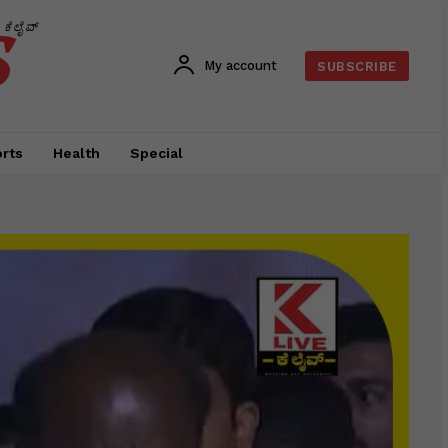
s
ಕೆಲೈವ್
My account
SUBSCRIBE
rts
Health
Special