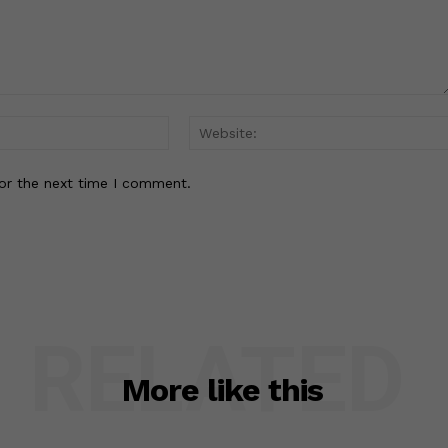
Email:*
or the next time I comment.
RELATED
More like this