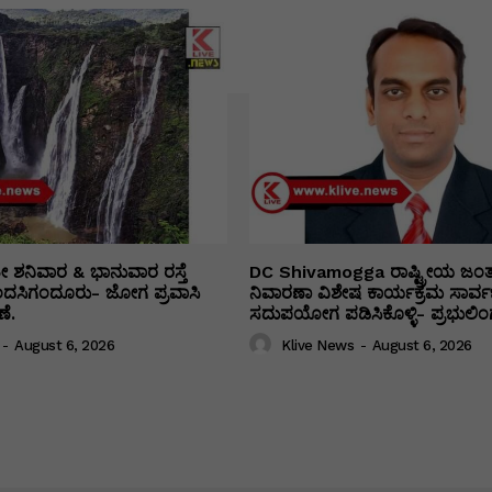
ತೀ ಶನಿವಾರ & ಭಾನುವಾರ ರಸ್ತೆ
DC Shivamogga ರಾಷ್ಟ್ರೀಯ ಜಂ
ಿಂದಸಿಗಂದೂರು- ಜೋಗ ಪ್ರವಾಸಿ
ನಿವಾರಣಾ ವಿಶೇಷ ಕಾರ್ಯಕ್ರಮ ಸಾರ್ವ
ೆ.
ಸದುಪಯೋಗ ಪಡಿಸಿಕೊಳ್ಳಿ- ಪ್ರಭುಲಿಂಗ
-
August 6, 2026
Klive News
-
August 6, 2026