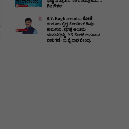
ಥಣ್ಣಗಾಗುತ್ತಿರುವ ಸಚಿವಾಕಾಂಕ್ಷಿತನ..…
ಶಿವಕೌಶಲ
B.Y. Raghavendra ಕೋಟೆ
ಗಂಗೂರು ರೈಲ್ವೆ ಕೋಚಿಂಗ್ ಡಿಪೊ
ಕಾಮಗಾರಿ: ಪ್ರಸಕ್ತ ಅಂತಿಮ
ಹಂತದಲ್ಲಿದ್ದು ₹ 9.5 ಕೋಟಿ ಅನುದಾನ
Website:
ಬಿಡುಗಡೆ- ಬಿ.ವೈ.ರಾಘವೇಂದ್ರ.