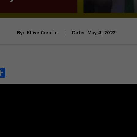
By:
KLive Creator
Date:
May 4, 2023
S
h
ar
e
i