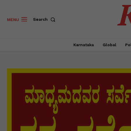
Search
MENU
Karnataka
Global
Pol