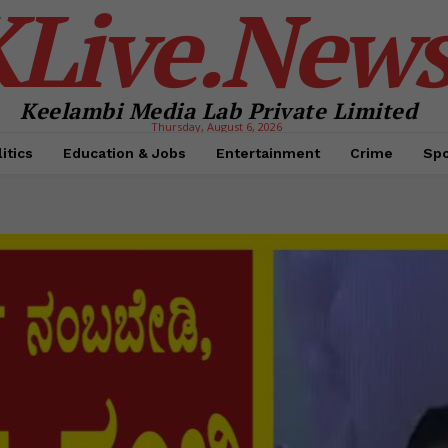
KLive.New
Keelambi Media Lab Private Limited
Thursday, August 6, 2026
itics
Education & Jobs
Entertainment
Crime
Spo