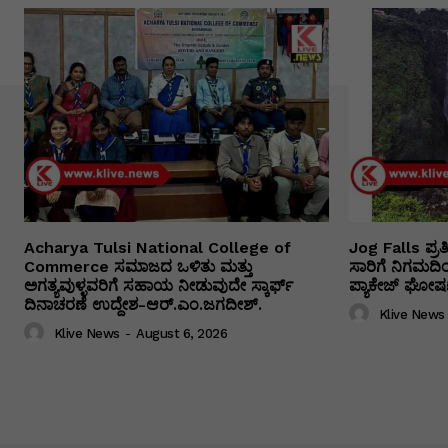
Acharya Tulsi National College of
Jog Falls ಪ್ರ
Commerce ಸಮಾಜದ ಒಳಿತು ಮತ್ತು
ಸಾರಿಗೆ ನಿಗಮದ
ಅಗತ್ಯವುಳ್ಳವರಿಗೆ ಸಹಾಯ ನೀಡುವುದೇ ಸ್ಕಾರ್ಫ್
ಪ್ಯಾಕೇಜ್ ಘೋಷಣ
ದಿನಾಚರಣೆ ಉದ್ದೇಶ-ಆರ್.ಎಂ.ಜಗದೀಶ್.
Klive News
Klive News
-
August 6, 2026