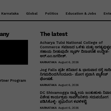
Karnataka
Global
Politics
Education & Jobs
Ent
any
The latest
Acharya Tulsi National College of
Commerce ಸಮಾಜದ ಒಳಿತು ಮತ್ತು ಅಗತ್ಯವುಳ್ಳವರ
ಸಹಾಯ ನೀಡುವುದೇ ಸ್ಕಾರ್ಫ್ ದಿನಾಚರಣೆ ಉದ್ದೇಶ-
ಆರ್.ಎಂ.ಜಗದೀಶ್.
KARNATAKA
August 6, 2026
Jog Falls ಪ್ರತೀ ಶನಿವಾರ & ಭಾನುವಾರ ರಸ್ತೆ ಸಾರಿಗ
ನಿಗಮದಿಂದಸಿಗಂದೂರು- ಜೋಗ ಪ್ರವಾಸಿ ಪ್ಯಾಕೇಜ್
ಘೋಷಣೆ.
rtner Program
KARNATAKA
August 6, 2026
DC Shivamogga ರಾಷ್ಟ್ರೀಯ ಜಂತುಹುಳು ನಿವಾ
ವಿಶೇಷ ಕಾರ್ಯಕ್ರಮ ಸಾರ್ವಜನಿಕರು ಸದುಪಯೋಗ
ಪಡಿಸಿಕೊಳ್ಳಿ- ಪ್ರಭುಲಿಂಗ ಕವಳಿಕಟ್ಟಿ
KARNATAKA
August 6, 2026