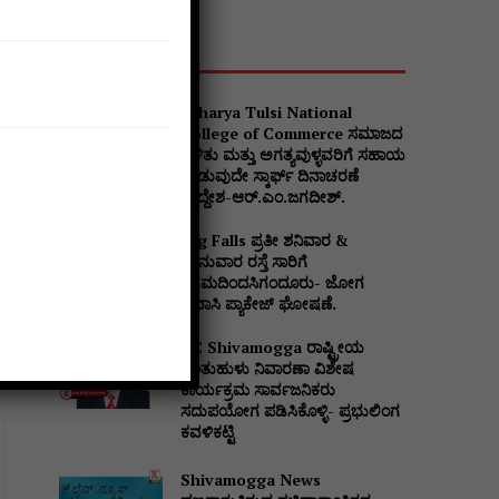
Popular
Acharya Tulsi National
College of Commerce ಸಮಾಜದ
ಒಳಿತು ಮತ್ತು ಅಗತ್ಯವುಳ್ಳವರಿಗೆ ಸಹಾಯ
ನೀಡುವುದೇ ಸ್ಕಾರ್ಫ್ ದಿನಾಚರಣೆ
ಉದ್ದೇಶ-ಆರ್.ಎಂ.ಜಗದೀಶ್.
Jog Falls ಪ್ರತೀ ಶನಿವಾರ &
ಭಾನುವಾರ ರಸ್ತೆ ಸಾರಿಗೆ
ನಿಗಮದಿಂದಸಿಗಂದೂರು- ಜೋಗ
ಪ್ರವಾಸಿ ಪ್ಯಾಕೇಜ್ ಘೋಷಣೆ.
DC Shivamogga ರಾಷ್ಟ್ರೀಯ
ಜಂತುಹುಳು ನಿವಾರಣಾ ವಿಶೇಷ
ಕಾರ್ಯಕ್ರಮ ಸಾರ್ವಜನಿಕರು
ಸದುಪಯೋಗ ಪಡಿಸಿಕೊಳ್ಳಿ- ಪ್ರಭುಲಿಂಗ
ಕವಳಿಕಟ್ಟಿ
Shivamogga News